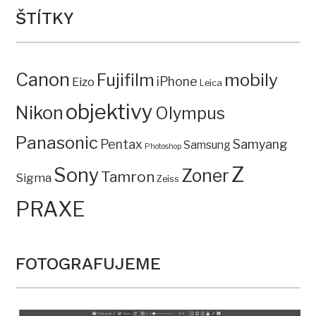
ŠTÍTKY
Canon
mobily
Fujifilm
iPhone
Eizo
Leica
objektivy
Nikon
Olympus
Panasonic
Pentax
Samyang
Samsung
Photoshop
Z
Sony
Zoner
Tamron
Sigma
Zeiss
PRAXE
FOTOGRAFUJEME