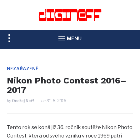
TOGGLE
MENU
SIDEBAR
&
NAVIGATION
NEZAŘAZENÉ
Nikon Photo Contest 2016–
2017
by
Ondřej Neff
on
31. 8. 2016
Tento rok se koná již 36. ročník soutěže Nikon Photo
Contest, která od svého vzniku v roce 1969 patří