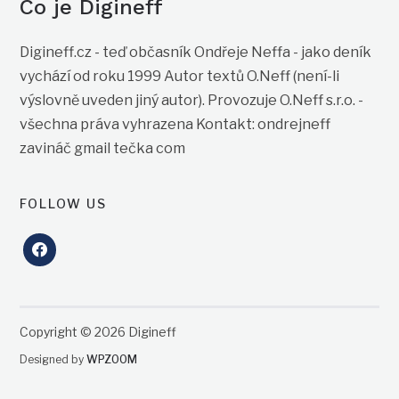
Co je Digineff
Digineff.cz - teď občasník Ondřeje Neffa - jako deník
vychází od roku 1999 Autor textů O.Neff (není-li
výslovně uveden jiný autor). Provozuje O.Neff s.r.o. -
všechna práva vyhrazena Kontakt: ondrejneff
zavináč gmail tečka com
FOLLOW US
facebook
Copyright © 2026 Digineff
Designed by
WPZOOM