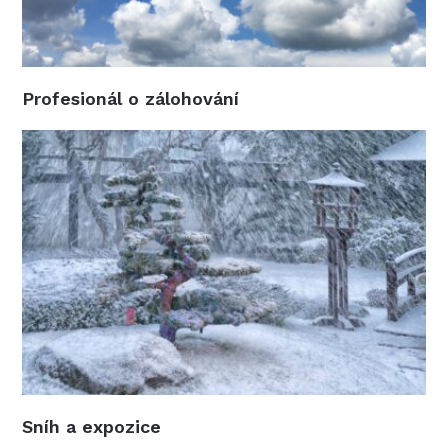
Profesionál o zálohování
Sníh a expozice