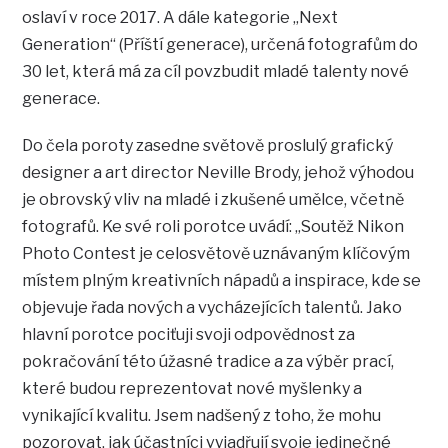
oslaví v roce 2017. A dále kategorie „Next
Generation“ (Příští generace), určená fotografům do
30 let, která má za cíl povzbudit mladé talenty nové
generace.
Do čela poroty zasedne světově proslulý grafický
designer a art director Neville Brody, jehož výhodou
je obrovský vliv na mladé i zkušené umělce, včetně
fotografů. Ke své roli porotce uvádí: „Soutěž Nikon
Photo Contest je celosvětově uznávaným klíčovým
místem plným kreativních nápadů a inspirace, kde se
objevuje řada nových a vycházejících talentů. Jako
hlavní porotce pociťuji svoji odpovědnost za
pokračování této úžasné tradice a za výběr prací,
které budou reprezentovat nové myšlenky a
vynikající kvalitu. Jsem nadšený z toho, že mohu
pozorovat, jak účastníci vyjadřují svoje jedinečné