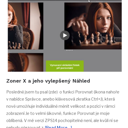
Zoner X a jeho vylepšený Náhled
Posledně jsem tu psal (zde) o funkci Porovnat (ikona nahoře
v nabídce Správce, anebo klávesová zkratka Ctrl+J), která
nově umožňuje individuálně měnit velikost a pozici v rámci
zobrazení Je to velmi šikovné, funkce Porovnat je moje
oblíbená. V mé verzi ZPS14 pochopitelně není, ale kvůli ní se
nebudu přezouvat z
[Read More…]