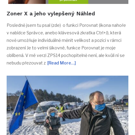
Zoner X a jeho vylepšený Náhled
Posledně jsem tu psal (zde) o funkci Porovnat (ikona nahoře
v nabídce Správce, anebo klávesová zkratka Ctrl+J), která
nově umožňuje individuálně měnit velikost a pozici v rámci
zobrazení Je to velmi šikovné, funkce Porovnat je moje
oblíbená. V mé verzi ZPS14 pochopitelně není, ale kvůli ní se
nebudu přezouvat z
[Read More…]