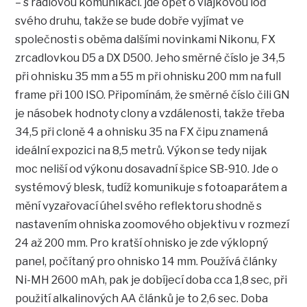
– s rádiovou komunikací. jde opět o vlajkovou loď
svého druhu, takže se bude dobře vyjímat ve
společnosti s oběma dalšími novinkami Nikonu, FX
zrcadlovkou D5 a DX D500. Jeho směrné číslo je 34,5
při ohnisku 35 mm a 55 m při ohnisku 200 mm na full
frame při 100 ISO. Připomínám, že směrné číslo čili GN
je násobek hodnoty clony a vzdálenosti, takže třeba
34,5 při cloně 4 a ohnisku 35 na FX čipu znamená
ideální expozici na 8,5 metrů. Výkon se tedy nijak
moc neliší od výkonu dosavadní špice SB-910. Jde o
systémový blesk, tudíž komunikuje s fotoaparátem a
mění vyzařovací úhel svého reflektoru shodně s
nastavením ohniska zoomového objektivu v rozmezí
24 až 200 mm. Pro kratší ohnisko je zde výklopný
panel, počítaný pro ohnisko 14 mm. Používá články
Ni-MH 2600 mAh, pak je dobíjecí doba cca 1,8 sec, při
použití alkalinových AA článků je to 2,6 sec. Doba