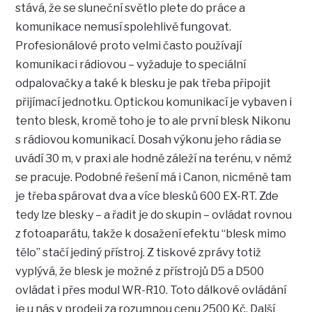
stává, že se sluneční světlo plete do práce a
komunikace nemusí spolehlivě fungovat.
Profesionálové proto velmi často používají
komunikaci rádiovou – vyžaduje to speciální
odpalovačky a také k blesku je pak třeba připojit
přijímací jednotku. Optickou komunikací je vybaven i
tento blesk, kromě toho je to ale první blesk Nikonu
s rádiovou komunikací. Dosah výkonu jeho rádia se
uvádí 30 m, v praxi ale hodně záleží na terénu, v němž
se pracuje. Podobné řešení má i Canon, nicméně tam
je třeba spárovat dva a více blesků 600 EX-RT. Zde
tedy lze blesky – a řadit je do skupin – ovládat rovnou
z fotoaparátu, takže k dosažení efektu “blesk mimo
tělo” stačí jediný přístroj. Z tiskové zprávy totiž
vyplývá, že blesk je možné z přístrojů D5 a D500
ovládat i přes modul WR-R10. Toto dálkové ovládání
je u nás v prodeji za rozumnou cenu 2500 Kč. Další