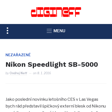
TOGGLE
MENU
SIDEBAR
&
NAVIGATION
NEZAŘAZENÉ
Nikon Speedlight SB-5000
by
Ondřej Neff
on
8. 1. 2016
Jako poslední novinku letošního CES v Las Vegas
bych rád představil špičkový externí blesk od Nikonu