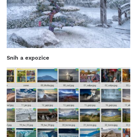
Sníh a expozice