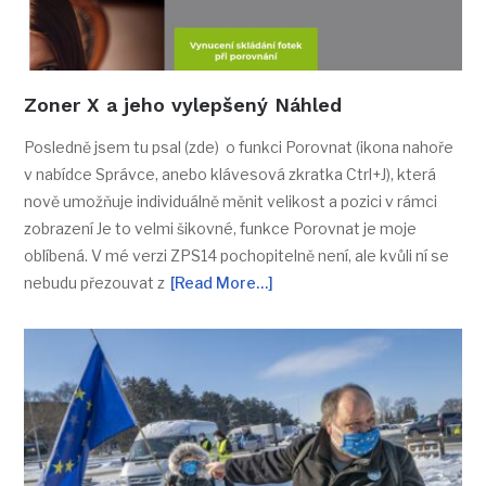
Zoner X a jeho vylepšený Náhled
Posledně jsem tu psal (zde) o funkci Porovnat (ikona nahoře
v nabídce Správce, anebo klávesová zkratka Ctrl+J), která
nově umožňuje individuálně měnit velikost a pozici v rámci
zobrazení Je to velmi šikovné, funkce Porovnat je moje
oblíbená. V mé verzi ZPS14 pochopitelně není, ale kvůli ní se
nebudu přezouvat z
[Read More…]