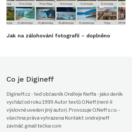
Jak na zálohování fotografií – doplněno
Co je Digineff
Digineff.cz - teď občasník Ondřeje Neffa - jako deník
vychází od roku 1999 Autor textů O.Neff (není-li
výslovně uveden jiný autor). Provozuje O.Neff s.r.o. -
všechna práva vyhrazena Kontakt: ondrejneff
zavináč gmail tečka com