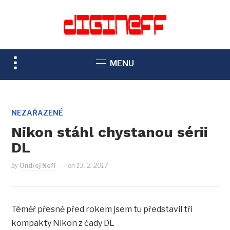
TOGGLE
MENU
SIDEBAR
&
NAVIGATION
NEZAŘAZENÉ
Nikon stáhl chystanou sérii
DL
by
Ondřej Neff
on
13. 2. 2017
Téměř přesně před rokem jsem tu představil tři
kompakty Nikon z čady DL