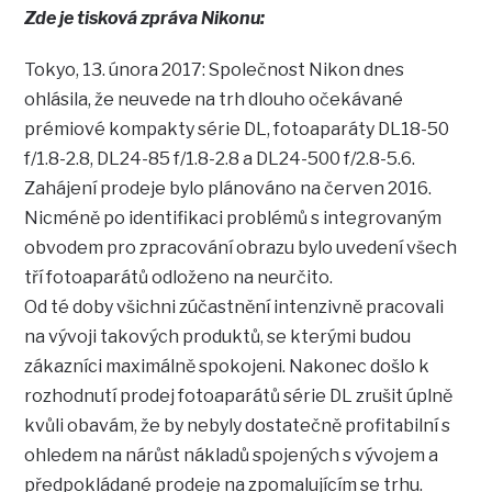
Zde je tisková zpráva Nikonu:
Tokyo, 13. února 2017: Společnost Nikon dnes
ohlásila, že neuvede na trh dlouho očekávané
prémiové kompakty série DL, fotoaparáty DL18-50
f/1.8-2.8, DL24-85 f/1.8-2.8 a DL24-500 f/2.8-5.6.
Zahájení prodeje bylo plánováno na červen 2016.
Nicméně po identifikaci problémů s integrovaným
obvodem pro zpracování obrazu bylo uvedení všech
tří fotoaparátů odloženo na neurčito.
Od té doby všichni zúčastnění intenzivně pracovali
na vývoji takových produktů, se kterými budou
zákazníci maximálně spokojeni. Nakonec došlo k
rozhodnutí prodej fotoaparátů série DL zrušit úplně
kvůli obavám, že by nebyly dostatečně profitabilní s
ohledem na nárůst nákladů spojených s vývojem a
předpokládané prodeje na zpomalujícím se trhu.