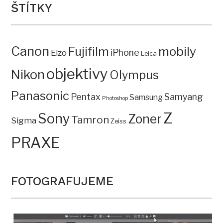
ŠTÍTKY
Canon
mobily
Fujifilm
iPhone
Eizo
Leica
objektivy
Nikon
Olympus
Panasonic
Pentax
Samyang
Samsung
Photoshop
Z
Sony
Zoner
Tamron
Sigma
Zeiss
PRAXE
FOTOGRAFUJEME