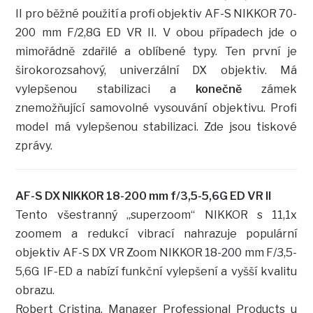
II pro běžné použití a profi objektiv AF-S NIKKOR 70-
200 mm F/2,8G ED VR II. V obou případech jde o
mimořádně zdařilé a oblíbené typy. Ten první je
širokorozsahový, univerzální DX objektiv. Má
vylepšenou stabilizaci a
konečně
zámek
znemožňující samovolné vysouvání objektivu. Profi
model má vylepšenou stabilizaci. Zde jsou tiskové
zprávy.
AF-S DX NIKKOR 18-200 mm f/3,5-5,6G ED VR II
Tento všestranný „superzoom“ NIKKOR s 11,1x
zoomem a redukcí vibrací nahrazuje populární
objektiv AF-S DX VR Zoom NIKKOR 18-200 mm F/3,5-
5,6G IF-ED a nabízí funkční vylepšení a vyšší kvalitu
obrazu.
Robert Cristina, Manager Professional Products u