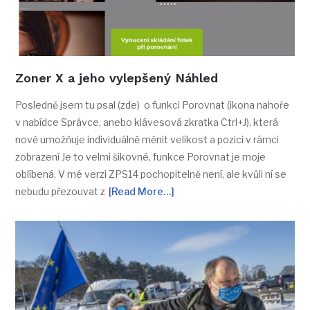
Zoner X a jeho vylepšený Náhled
Posledně jsem tu psal (zde) o funkci Porovnat (ikona nahoře
v nabídce Správce, anebo klávesová zkratka Ctrl+J), která
nově umožňuje individuálně měnit velikost a pozici v rámci
zobrazení Je to velmi šikovné, funkce Porovnat je moje
oblíbená. V mé verzi ZPS14 pochopitelně není, ale kvůli ní se
nebudu přezouvat z
[Read More…]