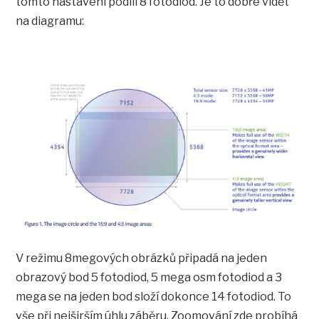
tomto nastavení podílí 8 fotodiod. Je to dobře vidět
na diagramu:
V režimu 8megových obrázků připadá na jeden
obrazový bod 5 fotodiod, 5 mega osm fotodiod a 3
mega se na jeden bod složí dokonce 14 fotodiod. To
vše při nejširším úhlu záběru. Zoomování zde probíhá