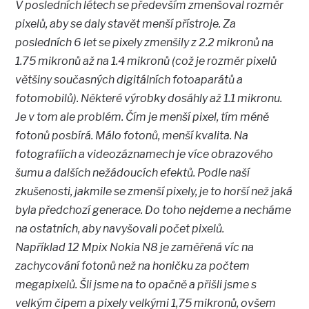
V posledních létech se především zmenšoval rozměr
pixelů, aby se daly stavět menší přístroje. Za
posledních 6 let se pixely zmenšily z 2.2 mikronů na
1.75 mikronů až na 1.4 mikronů (což je rozměr pixelů
většiny současných digitálních fotoaparátů a
fotomobilů). Některé výrobky dosáhly až 1.1 mikronu.
Je v tom ale problém. Čím je menší pixel, tím méně
fotonů posbírá. Málo fotonů, menší kvalita. Na
fotografiích a videozáznamech je více obrazového
šumu a dalších nežádoucích efektů. Podle naší
zkušenosti, jakmile se zmenší pixely, je to horší než jaká
byla předchozí generace. Do toho nejdeme a necháme
na ostatních, aby navyšovali počet pixelů.
Například 12 Mpix Nokia N8 je zaměřená víc na
zachycování fotonů než na honičku za počtem
megapixelů. Šli jsme na to opačně a přišli jsme s
velkým čipem a pixely velkými 1,75 mikronů, ovšem