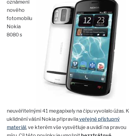
oznámení
nového
fotomobilu
Nokia
8080 s
neuvěřitelnými 41 megapixely na čipu vyvolalo úžas. K
uklidnění vášní Nokia připravila
veřejně přístupný
materiál
, ve kterém vše vysvětluje a uvádí na pravou
míru. Cíl této novinky je umožnit
bezztrátové