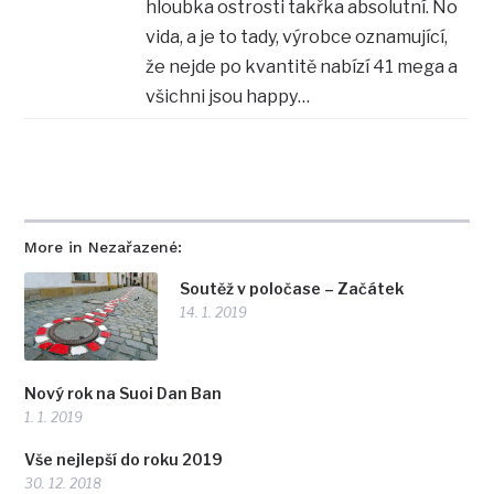
hloubka ostrosti takřka absolutní. No
vida, a je to tady, výrobce oznamující,
že nejde po kvantitě nabízí 41 mega a
všichni jsou happy…
More in Nezařazené:
Soutěž v poločase – Začátek
14. 1. 2019
Nový rok na Suoi Dan Ban
1. 1. 2019
Vše nejlepší do roku 2019
30. 12. 2018