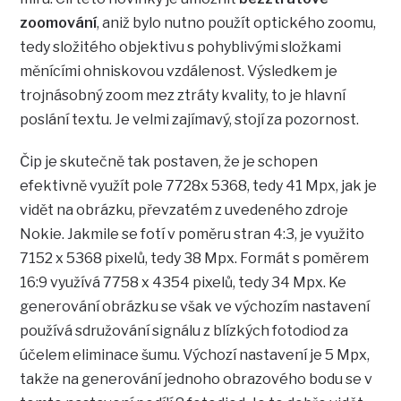
zoomování
, aniž bylo nutno použít optického zoomu,
tedy složitého objektivu s pohyblivými složkami
měnícími ohniskovou vzdálenost. Výsledkem je
trojnásobný zoom mez ztráty kvality, to je hlavní
poslání textu. Je velmi zajímavý, stojí za pozornost.
Čip je skutečně tak postaven, že je schopen
efektivně využít pole 7728x 5368, tedy 41 Mpx, jak je
vidět na obrázku, převzatém z uvedeného zdroje
Nokie. Jakmile se fotí v poměru stran 4:3, je využito
7152 x 5368 pixelů, tedy 38 Mpx. Formát s poměrem
16:9 využívá 7758 x 4354 pixelů, tedy 34 Mpx. Ke
generování obrázku se však ve výchozím nastavení
používá sdružování signálu z blízkých fotodiod za
účelem eliminace šumu. Výchozí nastavení je 5 Mpx,
takže na generování jednoho obrazového bodu se v