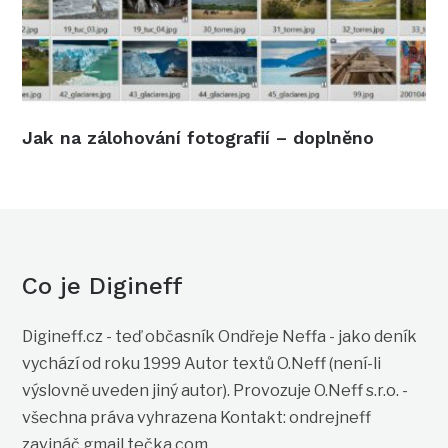
Jak na zálohování fotografií – doplněno
Co je Digineff
Digineff.cz - teď občasník Ondřeje Neffa - jako deník
vychází od roku 1999 Autor textů O.Neff (není-li
výslovně uveden jiný autor). Provozuje O.Neff s.r.o. -
všechna práva vyhrazena Kontakt: ondrejneff
zavináč gmail tečka com