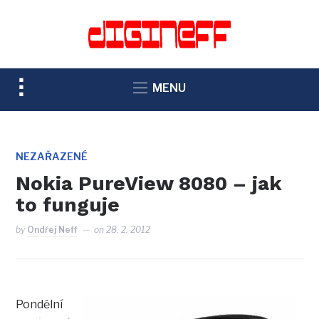
TOGGLE
MENU
SIDEBAR
&
NAVIGATION
NEZAŘAZENÉ
Nokia PureView 8080 – jak
to funguje
by
Ondřej Neff
on
28. 2. 2012
Pondělní