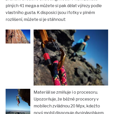
plných 41 mega a můžete si pak dělat výřezy podle
vlastního gusta. K disposici jsou i fotky v plném
rozlišení, můžete si je stáhnout:
Materiál se zmiňuje i o procesoru.
Upozorňuje, že běžné procesory v
mobilech zvládnou 20 Mpx, kdežto
nový mobil disponuje dvojnásobkem.