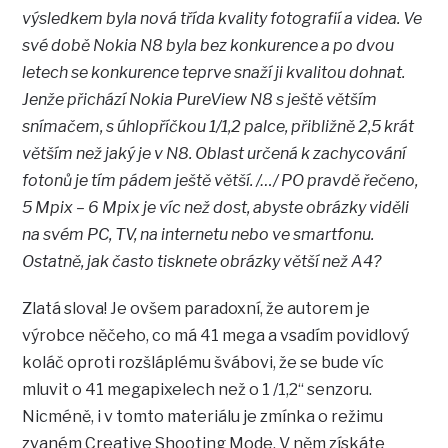
výsledkem byla nová třída kvality fotografií a videa. Ve
své době Nokia N8 byla bez konkurence a po dvou
letech se konkurence teprve snaží ji kvalitou dohnat.
Jenže přichází Nokia PureView N8 s ještě větším
snímačem, s úhlopříčkou 1/1,2 palce, přibližně 2,5 krát
větším než jaký je v N8. Oblast určená k zachycování
fotonů je tím pádem ještě větší. /…/ PO pravdě řečeno,
5 Mpix – 6 Mpix je víc než dost, abyste obrázky viděli
na svém PC, TV, na internetu nebo ve smartfonu.
Ostatně, jak často tisknete obrázky větší než A4?
Zlatá slova! Je ovšem paradoxní, že autorem je
výrobce něčeho, co má 41 mega a vsadím povidlový
koláč oproti rozšláplému švábovi, že se bude víc
mluvit o 41 megapixelech než o 1 /1,2“ senzoru.
Nicméně, i v tomto materiálu je zmínka o režimu
zvaném Creative Shooting Mode. V něm získáte