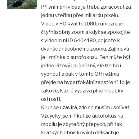
Při snímání videa je třeba zpracovat za
jednu vteřinu přes miliardu pixelů.
Video v HD kvalitě 1080p umožňuje
čtyřnásobný zoom a když se spokojíte
s videem nHD 640×480, dojdete k
dvanáctinásobnému zoomu. Zajímavá
je i zmínka o autofokusu. Ten může být
jednorázový i průběžný, ale lze ho i
vypnout a pak v tomto Off režimu
přejde na hyperfokální zaostření: to je
takové, které využívá plné hloubky
ostrosti.
Kruh se uzavírá, zde se musím usmívat.
Vždycky jsem říkal, že autofokus na
mobilu je zbytečný přepych, při tak
krátkých ohniskových délkách je