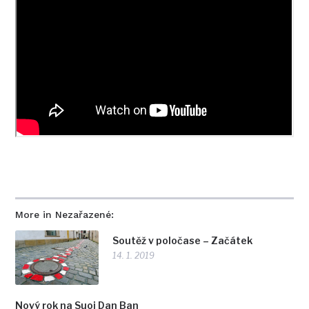
More in Nezařazené:
Soutěž v poločase – Začátek
14. 1. 2019
Nový rok na Suoi Dan Ban