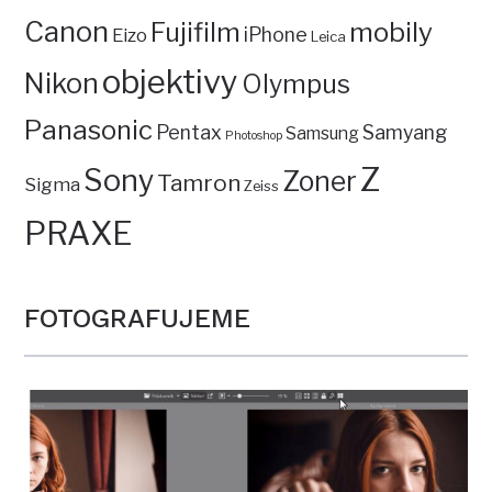
Canon
mobily
Fujifilm
iPhone
Eizo
Leica
objektivy
Nikon
Olympus
Panasonic
Pentax
Samyang
Samsung
Photoshop
Z
Sony
Zoner
Tamron
Sigma
Zeiss
PRAXE
FOTOGRAFUJEME