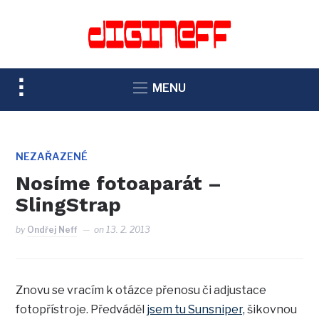
TOGGLE
MENU
SIDEBAR
&
NAVIGATION
NEZAŘAZENÉ
Nosíme fotoaparát –
SlingStrap
by
Ondřej Neff
on
13. 2. 2013
Znovu se vracím k otázce přenosu či adjustace
fotopřístroje. Předváděl
jsem tu Sunsniper,
šikovnou