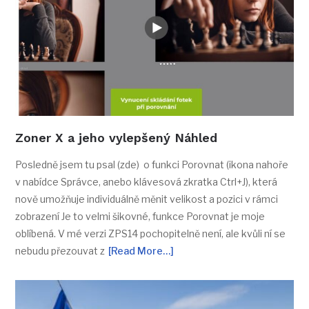
Zoner X a jeho vylepšený Náhled
Posledně jsem tu psal (zde) o funkci Porovnat (ikona nahoře
v nabídce Správce, anebo klávesová zkratka Ctrl+J), která
nově umožňuje individuálně měnit velikost a pozici v rámci
zobrazení Je to velmi šikovné, funkce Porovnat je moje
oblíbená. V mé verzi ZPS14 pochopitelně není, ale kvůli ní se
nebudu přezouvat z
[Read More…]