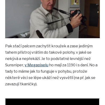
Pak stačí palcem zachytit kroužek a zase jediným
tahem přístroj vrátím do takové polohy, v jaké se
nekývá a nepřekáží. Je to podstatně levnější než
Sunsniper,
v Megapixelu
ho mají za 1190 i s daní. No a
tady to máme jak to funguje v pohybu, protože
některé věci se lépe ukáží než vysvětlí (na př. jak se
zavazují tkaničky).