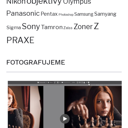
objektivy
Nikon
Olympus
Panasonic
Pentax
Samyang
Samsung
Photoshop
Z
Sony
Zoner
Tamron
Sigma
Zeiss
PRAXE
FOTOGRAFUJEME