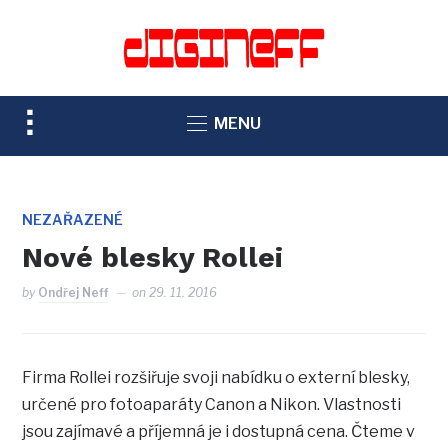
TOGGLE
MENU
SIDEBAR
&
NAVIGATION
NEZAŘAZENÉ
Nové blesky Rollei
by
Ondřej Neff
on
29. 11. 2016
Firma Rollei rozšiřuje svoji nabídku o externí blesky,
určené pro fotoaparáty Canon a Nikon. Vlastnosti
jsou zajímavé a příjemná je i dostupná cena. Čteme v