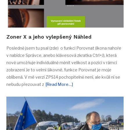
Zoner X a jeho vylepšený Náhled
Posledně jsem tu psal (zde) o funkci Porovnat (ikona nahoře
v nabídce Správce, anebo klávesová zkratka Ctrl+J), která
nově umožňuje individuálně měnit velikost a pozici v rámci
zobrazení Je to velmi šikovné, funkce Porovnat je moje
oblíbená. V mé verzi ZPS14 pochopitelně není, ale kvůli ní se
nebudu přezouvat z
[Read More…]