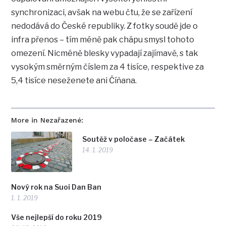
synchronizaci, avšak na webu čtu, že se zařízení
nedodává do České republiky. Z fotky soudě jde o
infra přenos – tím méně pak chápu smysl tohoto
omezení. Nicméně blesky vypadají zajímavě, s tak
vysokým směrným číslem za 4 tisíce, respektive za
5,4 tisíce neseženete ani Číňana.
More in Nezařazené:
Soutěž v poločase – Začátek
14. 1. 2019
Nový rok na Suoi Dan Ban
1. 1. 2019
Vše nejlepší do roku 2019