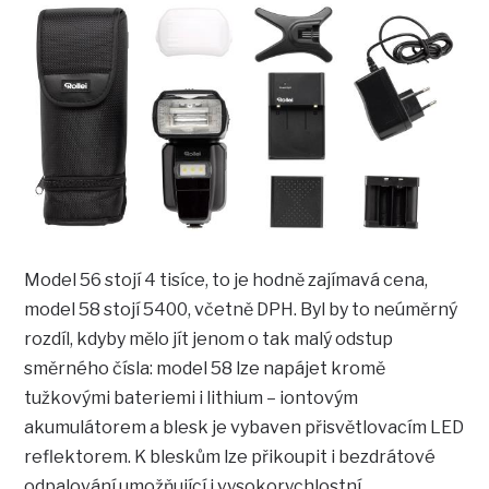
Model 56 stojí 4 tisíce, to je hodně zajímavá cena,
model 58 stojí 5400, včetně DPH. Byl by to neúměrný
rozdíl, kdyby mělo jít jenom o tak malý odstup
směrného čísla: model 58 lze napájet kromě
tužkovými bateriemi i lithium – iontovým
akumulátorem a blesk je vybaven přisvětlovacím LED
reflektorem. K bleskům lze přikoupit i bezdrátové
odpalování umožňující i vysokorychlostní