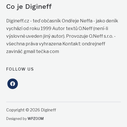
Co je Digineff
Digineff.cz - teď občasník Ondřeje Neffa - jako deník
vychází od roku 1999 Autor textů O.Neff (není-li
výslovně uveden jiný autor). Provozuje O.Neff s.r.o. -
všechna práva vyhrazena Kontakt: ondrejneff
zavináč gmail tečka com
FOLLOW US
facebook
Copyright © 2026 Digineff
Designed by
WPZOOM