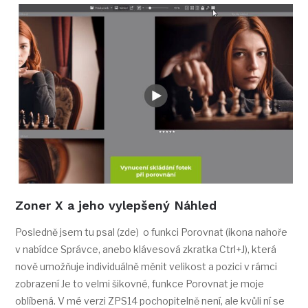
Zoner X a jeho vylepšený Náhled
Posledně jsem tu psal (zde) o funkci Porovnat (ikona nahoře
v nabídce Správce, anebo klávesová zkratka Ctrl+J), která
nově umožňuje individuálně měnit velikost a pozici v rámci
zobrazení Je to velmi šikovné, funkce Porovnat je moje
oblíbená. V mé verzi ZPS14 pochopitelně není, ale kvůli ní se