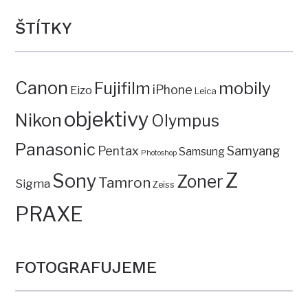
ŠTÍTKY
Canon
mobily
Fujifilm
iPhone
Eizo
Leica
objektivy
Nikon
Olympus
Panasonic
Pentax
Samyang
Samsung
Photoshop
Z
Sony
Zoner
Tamron
Sigma
Zeiss
PRAXE
FOTOGRAFUJEME