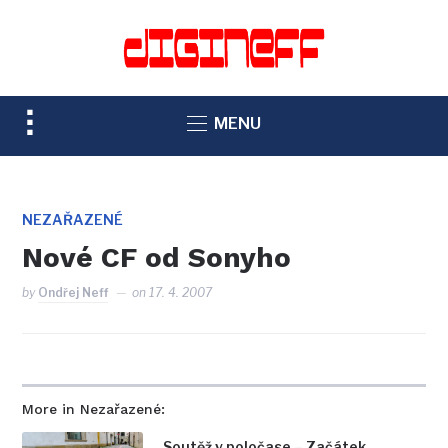
TOGGLE
MENU
SIDEBAR
&
NAVIGATION
NEZAŘAZENÉ
Nové CF od Sonyho
by
Ondřej Neff
on
17. 4. 2007
More in Nezařazené:
Soutěž v poločase – Začátek