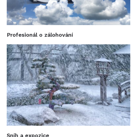
Profesionál o zálohování
Sníh a expozice