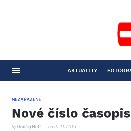
AKTUALITY
FOTOGR
TOGGLE
SIDEBAR
&
NAVIGATION
NEZAŘAZENÉ
Nové číslo časopis
by
Ondřej Neff
on
15. 11. 2015