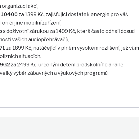
a organizaci akcí,
n 10400
za 1399 Kč, zajišťující dostatek energie pro váš
fon či jiné mobilní zařízení,
o
s doživotní zárukou za 1499 Kč, která často odhalí dosud
osti vašich audiopřehrávačů,
71
za 1899 Kč, natáčející v plném vysokém rozlišení, jež vám
lizních situacích.
 9G2
za 2499 Kč, určeným dětem předškolního a raně
e velký výběr zábavných a výukových programů.