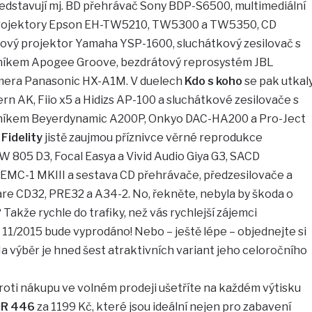
edstavují mj. BD přehrávač Sony BDP-S6500, multimediální
oprojektory Epson EH-TW5210, TW5300 a TW5350, CD
ový projektor Yamaha YSP-1600, sluchátkový zesilovač s
dníkem Apogee Groove, bezdrátový reprosystém JBL
mera Panasonic HX-A1M. V duelech
Kdo s koho
se pak utkal
rn AK, Fiio x5 a Hidizs AP-100 a sluchátkové zesilovače s
dníkem Beyerdynamic A200P, Onkyo DAC-HA200 a Pro-Ject
 Fidelity
jistě zaujmou příznivce věrné reprodukce
805 D3, Focal Easya a Vivid Audio Giya G3, SACD
EMC-1 MKIII a sestava CD přehrávače, předzesilovače a
e CD32, PRE32 a A34-2. No, řekněte, nebyla by škoda o
 Takže rychle do trafiky, než vás rychlejší zájemci
11/2015 bude vyprodáno! Nebo – ještě lépe – objednejte si
a výběr je hned šest atraktivních variant jeho celoročního
roti nákupu ve volném prodeji ušetříte na každém výtisku
MR 446
za 1199 Kč, které jsou ideální nejen pro zabavení