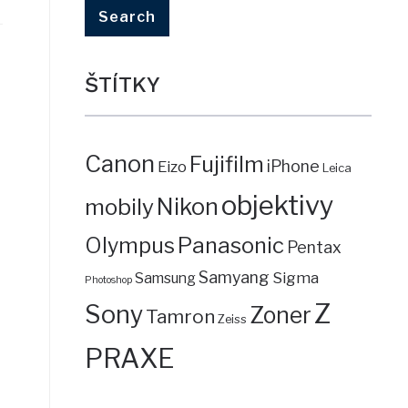
ŠTÍTKY
Canon
Fujifilm
iPhone
Eizo
Leica
objektivy
mobily
Nikon
Panasonic
Olympus
Pentax
Samyang
Sigma
Samsung
Photoshop
Z
Sony
Zoner
Tamron
Zeiss
PRAXE