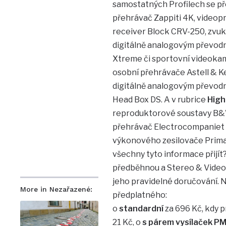
samostatných Profilech se př
přehrávač Zappiti 4K, vide
receiver Block CRV-250, zvuk
digitálně analogovým převo
Xtreme či sportovní videoka
osobní přehrávače Astell & Ke
digitálně analogovým převo
Head Box DS. A v rubrice
High
reproduktorové soustavy B&W 
přehrávač Electrocompaniet 
výkonového zesilovače Primar
všechny tyto informace přijít?
předběhnou a Stereo & Video 
jeho pravidelné doručování. N
More in Nezařazené:
předplatného:
o
standardní
za 696 Kč, kdy p
21 Kč, o
s párem vysílaček P