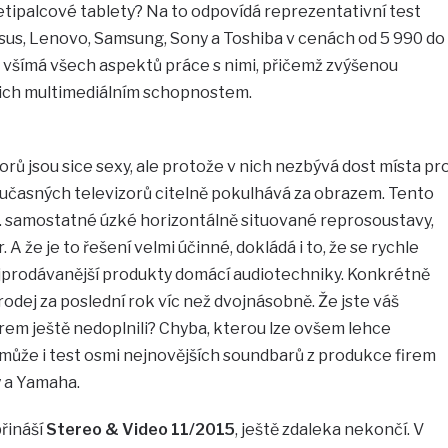
etipalcové tablety? Na to odpovídá reprezentativní test
sus, Lenovo, Samsung, Sony a Toshiba v cenách od 5 990 do
ě všímá všech aspektů práce s nimi, přičemž zvýšenou
jich multimediálním schopnostem.
orů jsou sice sexy, ale protože v nich nezbývá dost místa pr
oučasných televizorů citelně pokulhává za obrazem. Tento
tj. samostatné úzké horizontálně situované reprosoustavy,
. A že je to řešení velmi účinné, dokládá i to, že se rychle
jprodávanější produkty domácí audiotechniky. Konkrétně
rodej za poslední rok víc než dvojnásobně. Že jste váš
em ještě nedoplnili? Chyba, kterou lze ovšem lehce
 může i test osmi nejnovějších soundbarů z produkce firem
 a Yamaha.
přináší
Stereo & Video 11/2015
, ještě zdaleka nekončí. V