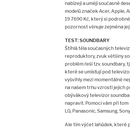
nabízejí a umějí současné des
modelů značek Acer, Apple, A
19 7690 Kč, který si podrobn
pozornost věnuje zejména je
TEST: SOUNDBARY
Štíhlá těla současných televiz
reproduktory, zvuk většiny s
problém řeší tzv. soundbary, 
které se umísťují pod televizor
vyšvihly mezi momentálně ne
na našem trhu vzrostl jejich p
obývákový televizor soundbar
napravit. Pomoci vám při tom
LG, Panasonic, Samsung, Sony
Ale tím výčet lahůdek, které 