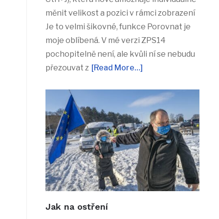
měnit velikost a pozici v rámci zobrazení
Je to velmi šikovné, funkce Porovnat je
moje oblíbená. V mé verzi ZPS14
pochopitelně není, ale kvůli ní se nebudu
přezouvat z
[Read More…]
Jak na ostření