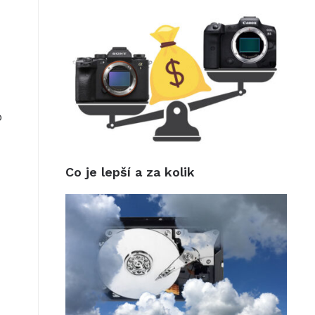
o
Co je lepší a za kolik