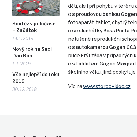
dětí, ale i při pohybu v terénu 
o
s proudovou bankou Goge
fotoaparát, tablet, chytrý tele
Soutěž v poločase
– Začátek
o
se sluchátky Koss Porta Pr
14. 1. 2019
netušené reprodukční schopn
o
s autokamerou Gogen CC3
Nový rok na Suoi
bude krýt záda v případných ko
Dan Ban
o
s tabletem Gogen Maxpad
1. 1. 2019
školního věku, jimž poskytuj
Vše nejlepší do roku
2019
Víc na
www.stereovideo.cz
30. 12. 2018