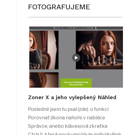
FOTOGRAFUJEME
Zoner X a jeho vylepšený Náhled
Posledně jsem tu psal (zde) o funkci
Porovnat (ikona nahoře v nabídce
Správce, anebo klávesová zkratka
Ctrl+J), která nově umožňuje individuálně