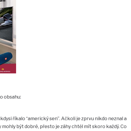
ho obsahu:
 kdysi říkalo “americký sen”. Ačkoli je zprvu nikdo neznal a
 mohly být dobré, přesto je záhy chtěl mít skoro každý. Co