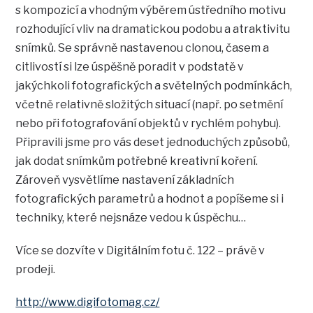
s kompozicí a vhodným výběrem ústředního motivu
rozhodující vliv na dramatickou podobu a atraktivitu
snímků. Se správně nastavenou clonou, časem a
citlivostí si lze úspěšně poradit v podstatě v
jakýchkoli fotografických a světelných podmínkách,
včetně relativně složitých situací (např. po setmění
nebo při fotografování objektů v rychlém pohybu).
Připravili jsme pro vás deset jednoduchých způsobů,
jak dodat snímkům potřebné kreativní koření.
Zároveň vysvětlíme nastavení základních
fotografických parametrů a hodnot a popíšeme si i
techniky, které nejsnáze vedou k úspěchu…
Více se dozvíte v Digitálním fotu č. 122 – právě v
prodeji.
http://www.digifotomag.cz/