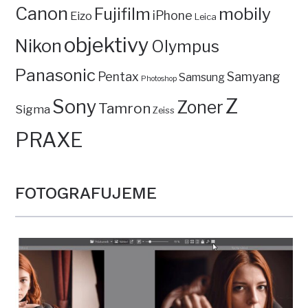
Canon
mobily
Fujifilm
iPhone
Eizo
Leica
objektivy
Nikon
Olympus
Panasonic
Pentax
Samyang
Samsung
Photoshop
Z
Sony
Zoner
Tamron
Sigma
Zeiss
PRAXE
FOTOGRAFUJEME