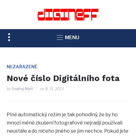
TOGGLE
MENU
SIDEBAR
&
NAVIGATION
NEZAŘAZENÉ
Nové číslo Digitálního fota
by
Ondřej Neff
on
8. 11. 2013
Plně automatický režim je tak pohodlný, že by ho
mnozí méně zkušení fotografové nejradji používali
neustále a do ničeho jiného se jim nechce. Pokud jste