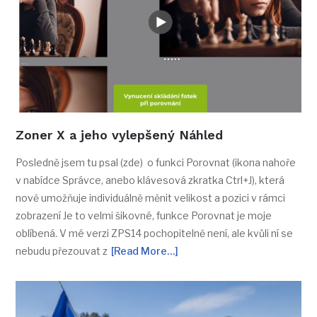
Zoner X a jeho vylepšený Náhled
Posledně jsem tu psal (zde) o funkci Porovnat (ikona nahoře
v nabídce Správce, anebo klávesová zkratka Ctrl+J), která
nově umožňuje individuálně měnit velikost a pozici v rámci
zobrazení Je to velmi šikovné, funkce Porovnat je moje
oblíbená. V mé verzi ZPS14 pochopitelně není, ale kvůli ní se
nebudu přezouvat z
[Read More…]