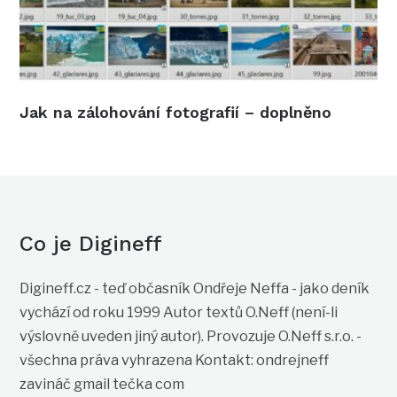
Jak na zálohování fotografií – doplněno
Co je Digineff
Digineff.cz - teď občasník Ondřeje Neffa - jako deník
vychází od roku 1999 Autor textů O.Neff (není-li
výslovně uveden jiný autor). Provozuje O.Neff s.r.o. -
všechna práva vyhrazena Kontakt: ondrejneff
zavináč gmail tečka com