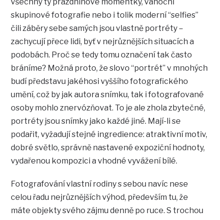
všechny ty prázdninové momentky, vánoční
skupinové fotografie nebo i tolik moderní “selfies”
čili záběry sebe samých jsou vlastně portréty –
zachycují přece lidi, byť v nejrůznějších situacích a
podobách. Proč se tedy tomu označení tak často
bráníme? Možná proto, že slovo “portrét” v mnohých
budí představu jakéhosi vyššího fotografického
umění, což by jak autora snímku, tak i fotografované
osoby mohlo znervózňovat. To je ale zhola zbytečné,
portréty jsou snímky jako každé jiné. Mají-li se
podařit, vyžadují stejné ingredience: atraktivní motiv,
dobré světlo, správně nastavené expoziční hodnoty,
vydařenou kompozici a vhodné vyvážení bílé.
Fotografování vlastní rodiny s sebou navíc nese
celou řadu nejrůznějších výhod, především tu, že
máte objekty svého zájmu denně po ruce. S trochou