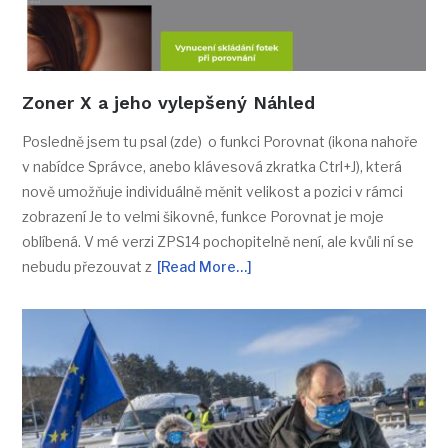
Zoner X a jeho vylepšený Náhled
Posledně jsem tu psal (zde) o funkci Porovnat (ikona nahoře
v nabídce Správce, anebo klávesová zkratka Ctrl+J), která
nově umožňuje individuálně měnit velikost a pozici v rámci
zobrazení Je to velmi šikovné, funkce Porovnat je moje
oblíbená. V mé verzi ZPS14 pochopitelně není, ale kvůli ní se
nebudu přezouvat z
[Read More…]