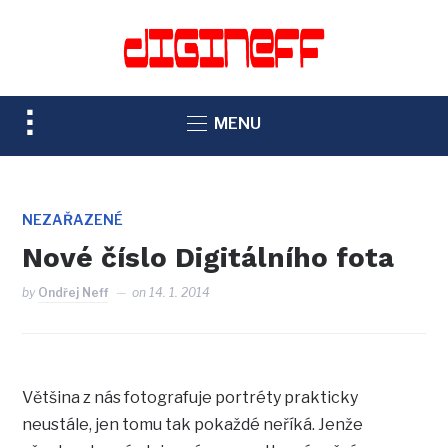
TOGGLE
MENU
SIDEBAR
&
NAVIGATION
NEZAŘAZENÉ
Nové číslo Digitálního fota
by
Ondřej Neff
on
14. 1. 2014
Většina z nás fotografuje portréty prakticky
neustále, jen tomu tak pokaždé neříká. Jenže