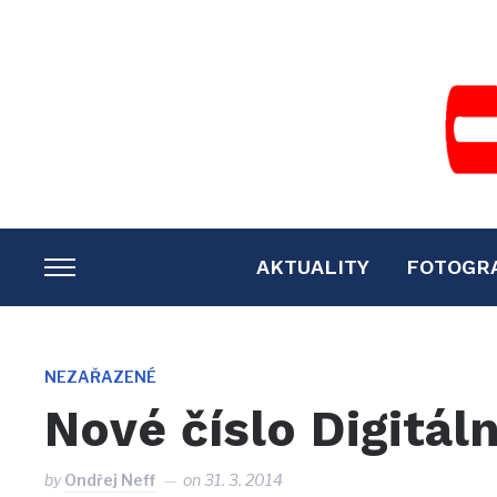
AKTUALITY
FOTOGR
TOGGLE
SIDEBAR
&
NAVIGATION
NEZAŘAZENÉ
Nové číslo Digitál
by
Ondřej Neff
on
31. 3. 2014