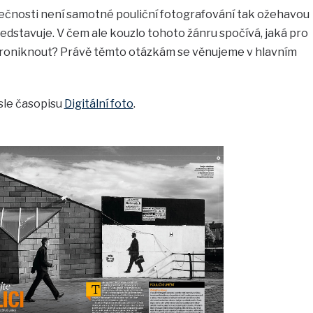
tečnosti není samotné pouliční fotografování tak ožehavou
í představuje. V čem ale kouzlo tohoto žánru spočívá, jaká pro
ěj proniknout? Právě těmto otázkám se věnujeme v hlavním
ísle časopisu
Digitální foto
.