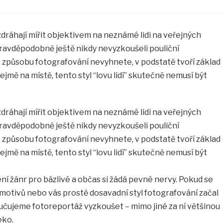
 zdráhají mířit objektivem na neznámé lidi na veřejných
pravděpodobně ještě nikdy nevyzkoušeli pouliční
o způsobu fotografování nevyhnete, v podstatě tvoří základ
řejmě na místě, tento styl “lovu lidí” skutečně nemusí být
 zdráhají mířit objektivem na neznámé lidi na veřejných
pravděpodobně ještě nikdy nevyzkoušeli pouliční
o způsobu fotografování nevyhnete, v podstatě tvoří základ
řejmě na místě, tento styl “lovu lidí” skutečně nemusí být
ní žánr pro bázlivé a občas si žádá pevné nervy. Pokud se
otivů nebo vás prostě dosavadní styl fotografování začal
učujeme fotoreportáž vyzkoušet – mimo jiné za ní většinou
eko.