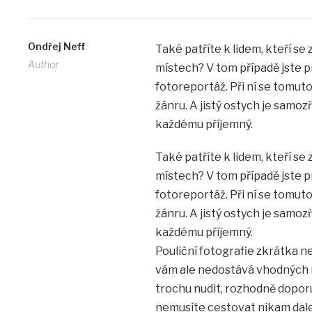
Ondřej Neff
Také patříte k lidem, kteří se
Author
místech? V tom případě jste 
fotoreportáž. Při ní se tomut
žánru. A jistý ostych je samoz
každému příjemný.
Také patříte k lidem, kteří se
místech? V tom případě jste 
fotoreportáž. Při ní se tomut
žánru. A jistý ostych je samoz
každému příjemný.
Pouliční fotografie zkrátka ne
vám ale nedostává vhodných m
trochu nudit, rozhodně dopor
nemusíte cestovat nikam dal