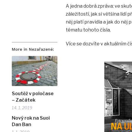
A jedna dobrá zpráva: ve sku
záležitostí, jak si většina lid
něj platí pravidla a jak do n
tématu tohoto čísla.
Více se dozvíte v aktuálním č
More in Nezařazené:
Soutěž v poločase
– Začátek
14. 1. 2019
Nový rok na Suoi
Dan Ban