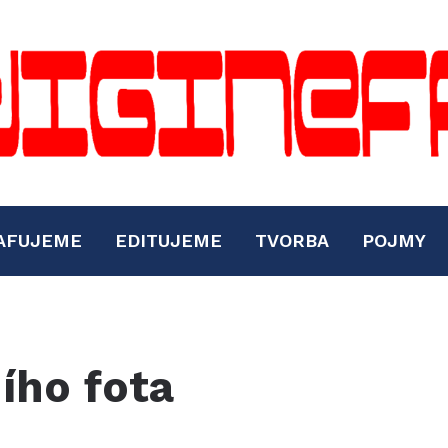
AFUJEME
EDITUJEME
TVORBA
POJMY
ního fota