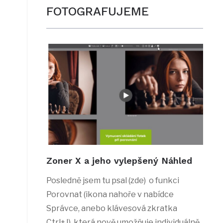
FOTOGRAFUJEME
Zoner X a jeho vylepšený Náhled
Posledně jsem tu psal (zde) o funkci
Porovnat (ikona nahoře v nabídce
Správce, anebo klávesová zkratka
Ctrl+J), která nově umožňuje individuálně