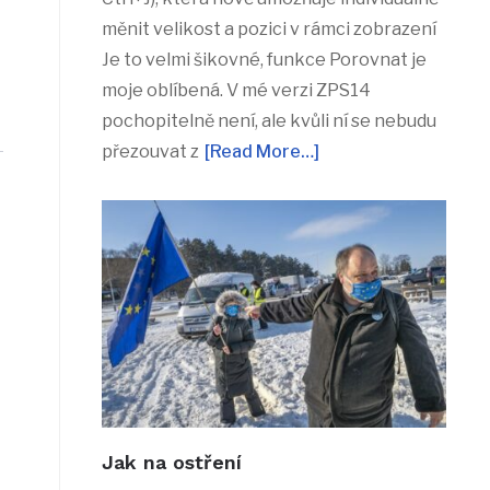
měnit velikost a pozici v rámci zobrazení
Je to velmi šikovné, funkce Porovnat je
moje oblíbená. V mé verzi ZPS14
pochopitelně není, ale kvůli ní se nebudu
přezouvat z
[Read More…]
Jak na ostření