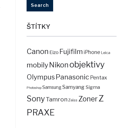
ŠTÍTKY
Canon
Fujifilm
iPhone
Eizo
Leica
objektivy
mobily
Nikon
Panasonic
Olympus
Pentax
Samyang
Sigma
Samsung
Photoshop
Z
Sony
Zoner
Tamron
Zeiss
PRAXE