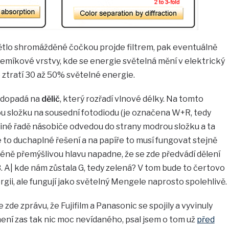
větlo shromážděné čočkou projde filtrem, pak eventuálně
křemíkové vrstvy, kde se energie světelná mění v elektrický
e ztratí 30 až 50% světelné energie.
o dopadá na
dělič
, který rozřadí vlnové délky. Na tomto
ou složku na sousední fotodiodu (je označena W+R, tedy
 v jiné řadě násobiče odvedou do strany modrou složku a ta
to duchaplné řešení a na papíře to musí fungovat stejně
éně přemýšlivou hlavu napadne, že se zde předvádí dělení
B. A| kde nám zůstala G, tedy zelená? V tom bude to čertovo
ergii, ale fungují jako světelný Mengele naprosto spolehlivě.
zde zprávu, že Fujifilm a Panasonic se spojily a vyvinuly
není zas tak nic moc nevídaného, psal jsem o tom už
před