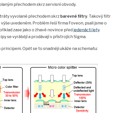
olaným přechodem skrz servisní obvody.
ztráty vyvolané přechodem skrz
barevné filtry
. Takový filtr
u výše uvedeném. Problém řeší firma Foveon, psali jsme o
příklad zase jako o žhavé novince před
jedenácti lety
.
y se vyrábějí a prodávají v přístrojích Sigma.
m principem. Opět se to snadněji ukáže na schematu: