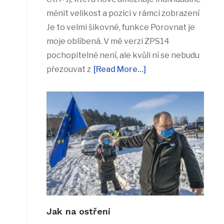
měnit velikost a pozici v rámci zobrazení
Je to velmi šikovné, funkce Porovnat je
moje oblíbená. V mé verzi ZPS14
pochopitelně není, ale kvůli ní se nebudu
přezouvat z
[Read More…]
Jak na ostření