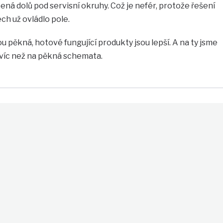
pená dolů pod servisní okruhy. Což je nefér, protože řešení
h už ovládlo pole.
u pěkná, hotové fungující produkty jsou lepší. A na ty jsme
víc než na pěkná schemata.