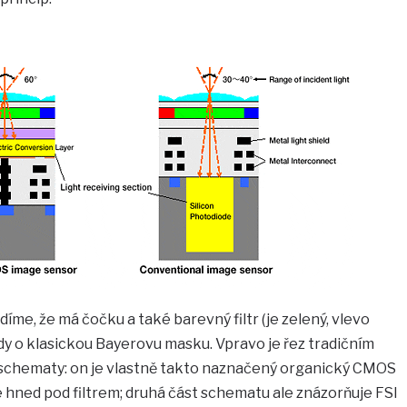
díme, že má čočku a také barevný filtr (je zelený, vlevo
dy o klasickou Bayerovu masku. Vpravo je řez tradičním
 schematy: on je vlastně takto naznačený organický CMOS
je hned pod filtrem; druhá část schematu ale znázorňuje FSI