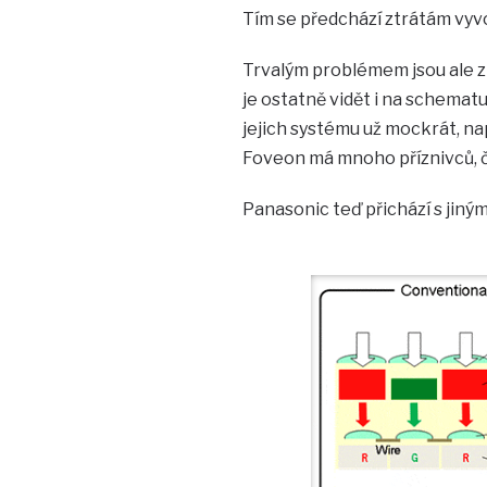
Tím se předchází ztrátám vyv
Trvalým problémem jsou ale 
je ostatně vidět i na schemat
jejich systému už mockrát, na
Foveon má mnoho příznivců, čip
Panasonic teď přichází s jiný