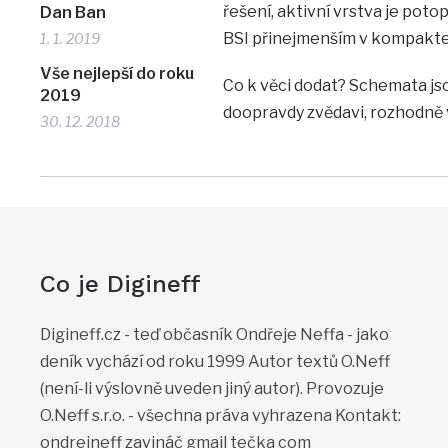
řešení, aktivní vrstva je poto
Dan Ban
BSI přinejmenším v kompaktec
1. 1. 2019
Vše nejlepší do roku
Co k věci dodat? Schemata jso
2019
doopravdy zvědavi, rozhodně 
30. 12. 2018
Co je Digineff
Digineff.cz - teď občasník Ondřeje Neffa - jako
deník vychází od roku 1999 Autor textů O.Neff
(není-li výslovně uveden jiný autor). Provozuje
O.Neff s.r.o. - všechna práva vyhrazena Kontakt:
ondrejneff zavináč gmail tečka com