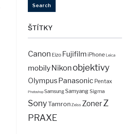
ŠTÍTKY
Canon
Fujifilm
iPhone
Eizo
Leica
objektivy
mobily
Nikon
Panasonic
Olympus
Pentax
Samyang
Sigma
Samsung
Photoshop
Z
Sony
Zoner
Tamron
Zeiss
PRAXE