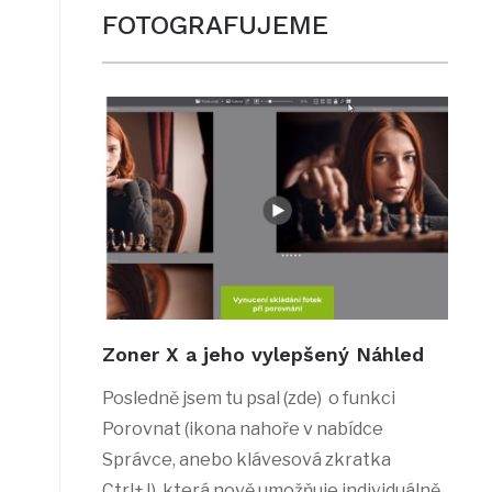
FOTOGRAFUJEME
Zoner X a jeho vylepšený Náhled
Posledně jsem tu psal (zde) o funkci
Porovnat (ikona nahoře v nabídce
Správce, anebo klávesová zkratka
Ctrl+J), která nově umožňuje individuálně