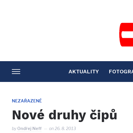
AKTUALITY
FOTOGR
TOGGLE
SIDEBAR
&
NAVIGATION
NEZAŘAZENÉ
Nové druhy čipů
by
Ondřej Neff
on
26. 8. 2013