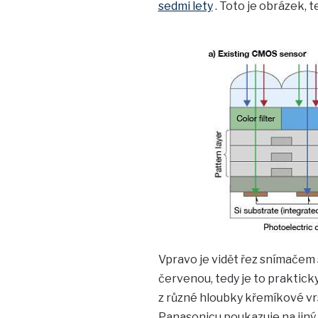
sedmi lety
. Toto je obrázek, 
Vpravo je vidět řez snímačem
červenou, tedy je to praktick
z různé hloubky křemíkové vr
Panasonicu poukazuje na jiný 