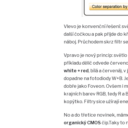
Vlevo je konvenční řešení: s
další čočkou a pak přijde do 
náboj. Průchodem skrz filtr s
Vpravo je nový princip: světl
příkladu dělič odvede červen
white + red
, bílá a červená),
dopadne na fotodiody W+B. Je 
dobře jako Foveon. Ovšem i m
krajních barev RGB, tedy R a 
kopýtko. Filtry sice užírají en
No a do třetice novinek, máme 
organický CMOS
čip.Taky to 