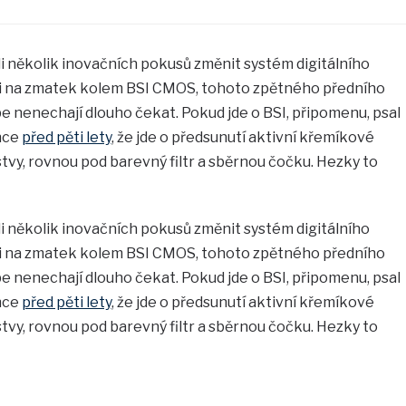
li několik inovačních pokusů změnit systém digitálního
si na zmatek kolem BSI CMOS, tohoto zpětného předního
be nenechají dlouho čekat. Pokud jde o BSI, připomenu, psal
nce
před pěti lety
, že jde o předsunutí aktivní křemíkové
stvy, rovnou pod barevný filtr a sběrnou čočku. Hezky to
li několik inovačních pokusů změnit systém digitálního
si na zmatek kolem BSI CMOS, tohoto zpětného předního
be nenechají dlouho čekat. Pokud jde o BSI, připomenu, psal
nce
před pěti lety
, že jde o předsunutí aktivní křemíkové
stvy, rovnou pod barevný filtr a sběrnou čočku. Hezky to