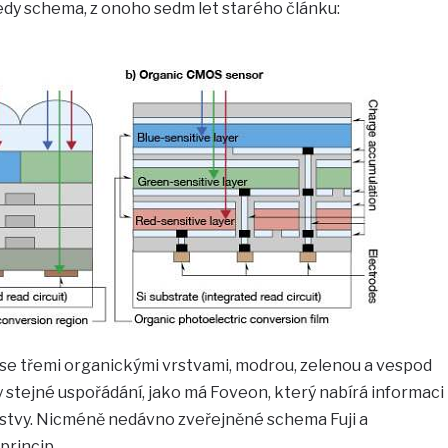
tedy schema, z onoho sedm let starého článku:
 se třemi organickými vrstvami, modrou, zelenou a vespod
y stejné uspořádání, jako má Foveon, který nabírá informaci
stvy. Nicméně nedávno zveřejněné schema Fuji a
princip.