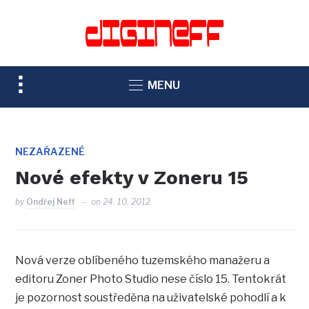
TOGGLE
MENU
SIDEBAR
&
NAVIGATION
NEZAŘAZENÉ
Nové efekty v Zoneru 15
by
Ondřej Neff
on
24. 10. 2012
Nová verze oblíbeného tuzemského manažeru a
editoru Zoner Photo Studio nese číslo 15. Tentokrát
je pozornost soustředěna na uživatelské pohodlí a k