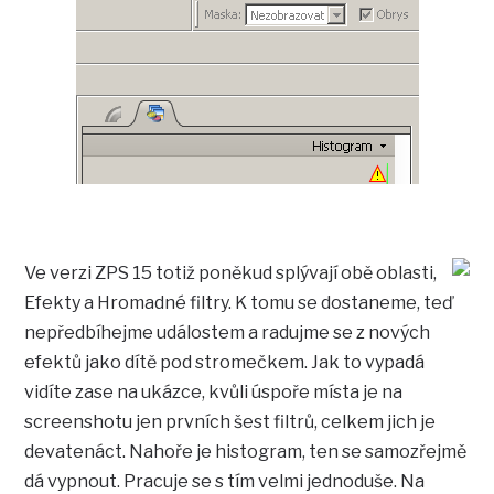
Ve verzi ZPS 15 totiž poněkud splývají obě oblasti,
Efekty a Hromadné filtry. K tomu se dostaneme, teď
nepředbíhejme událostem a radujme se z nových
efektů jako dítě pod stromečkem. Jak to vypadá
vidíte zase na ukázce, kvůli úspoře místa je na
screenshotu jen prvních šest filtrů, celkem jich je
devatenáct. Nahoře je histogram, ten se samozřejmě
dá vypnout. Pracuje se s tím velmi jednoduše. Na