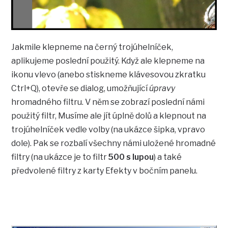
Jakmile klepneme na černý trojúhelníček,
aplikujeme poslední použitý. Když ale klepneme na
ikonu vlevo (anebo stiskneme klávesovou zkratku
Ctrl+Q), otevře se dialog, umožňující
úpravy
hromadného filtru. V něm se zobrazí poslední námi
použitý filtr, Musíme ale jít úplně dolů a klepnout na
trojúhelníček vedle volby
(na ukázce šipka, vpravo
dole). Pak se rozbalí všechny námi uložené hromadné
filtry (na ukázce je to filtr
500 s lupou
) a také
předvolené filtry z karty Efekty v bočním panelu.