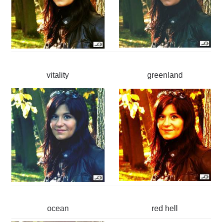
vitality
greenland
ocean
red hell