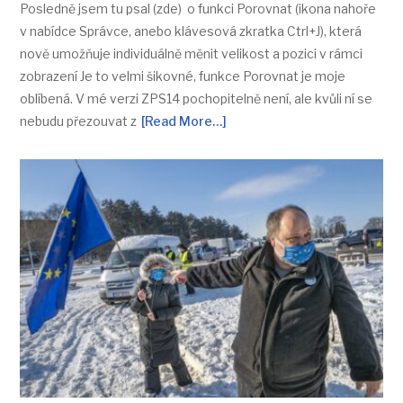
Posledně jsem tu psal (zde) o funkci Porovnat (ikona nahoře
v nabídce Správce, anebo klávesová zkratka Ctrl+J), která
nově umožňuje individuálně měnit velikost a pozici v rámci
zobrazení Je to velmi šikovné, funkce Porovnat je moje
oblíbená. V mé verzi ZPS14 pochopitelně není, ale kvůli ní se
nebudu přezouvat z
[Read More…]