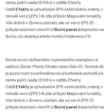
němu patří i sada 19 filtrů v oddílu Efekty.
Oddíl
Efekty
je uživatelům ZPS velmi dobře známý, v
minulé verzi (ZPS 14) zde přibylo Mapování tonality.
Vše dobré v Zoneru zůstalo, ale ve verzi ZPS 15
přibyla možnost otevřít si
Boční panel
(klepnutím na
ikonu, viz ukázku) anebo funkční klávesou F6.
Nová verze oblíbeného tuzemského manažeru a
editoru Zoner Photo Studio nese číslo 15. Tentokrát
je pozornost soustředěna na uživatelské pohodlí a k
němu patří i sada 19 filtrů v oddílu Efekty.
Oddíl
Efekty
je uživatelům ZPS velmi dobře známý, v
minulé verzi (ZPS 14) zde přibylo Mapování tonality.
Vše dobré v Zoneru zůstalo, ale ve verzi ZPS 15
přibyla možnost otevřít si
Boční panel
(klepnutím na