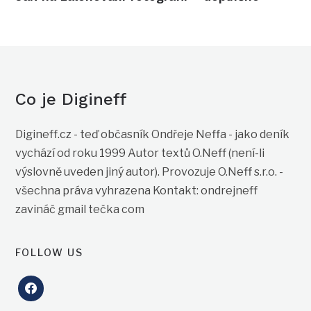
Co je Digineff
Digineff.cz - teď občasník Ondřeje Neffa - jako deník
vychází od roku 1999 Autor textů O.Neff (není-li
výslovně uveden jiný autor). Provozuje O.Neff s.r.o. -
všechna práva vyhrazena Kontakt: ondrejneff
zavináč gmail tečka com
FOLLOW US
facebook