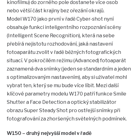
kinofilmu) do zorného pole dostanete více osob
nebo větší část krajiny bez ořezání okrajů.
Model W170 jako první v řadě Cyber-shot nyní
obsahuje funkci inteligentního rozpoznání scény
(Intelligent Scene Recognition), která na sebe
přebírá nejistotu rozhodování, jaká nastavení
fotoaparátu zvolit v řadě běžných fotografických
situací. V pokročilém režimu (Advanced) fotoaparát
zaznamená dva snímky (jeden se standardním a jeden
s optimalizovaným nastavením), aby si uživatel mohl
vybrat ten, který se mu bude více líbit. Mezi další
klíčové parametry modelu W170 patří funkce Smile
Shutter a Face Detection a optický stabilizátor
obrazu Super Steady Shot pro ostřejší snímky při
fotografování za zhoršených světelných podmínek.
W150 – druhý nejvyšší model v řadě