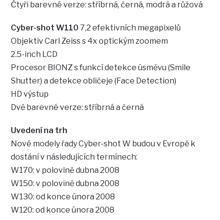
Čtyři barevné verze: stříbrná, černá, modrá a růžová
Cyber-shot W110
7,2 efektivních megapixelů
Objektiv Carl Zeiss s 4x optickým zoomem
2.5-inch LCD
Procesor BIONZ s funkcí detekce úsměvu (Smile
Shutter) a detekce obličeje (Face Detection)
HD výstup
Dvě barevné verze: stříbrná a černá
Uvedení na trh
Nové modely řady Cyber-shot W budou v Evropě k
dostání v následujících termínech:
W170: v polovině dubna 2008
W150: v polovině dubna 2008
W130: od konce února 2008
W120: od konce února 2008