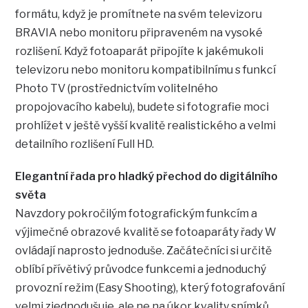
formátu, když je promítnete na svém televizoru
BRAVIA nebo monitoru připraveném na vysoké
rozlišení. Když fotoaparát připojíte k jakémukoli
televizoru nebo monitoru kompatibilnímu s funkcí
Photo TV (prostřednictvím volitelného
propojovacího kabelu), budete si fotografie moci
prohlížet v ještě vyšší kvalitě realistického a velmi
detailního rozlišení Full HD.
Elegantní řada pro hladký přechod do digitálního
světa
Navzdory pokročilým fotografickým funkcím a
výjimečné obrazové kvalitě se fotoaparáty řady W
ovládají naprosto jednoduše. Začátečníci si určitě
oblíbí přívětivý průvodce funkcemi a jednoduchý
provozní režim (Easy Shooting), který fotografování
velmi zjednodušuje, ale ne na úkor kvality snímků.