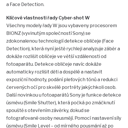
a Face Detection.
Klíčové vlastnosti řady Cyber-shot W
Všechny modely řady W jsou vybaveny procesorem
BIONZ (vyvinutým společností Sony) se
zdokonalenou technologií detekce obličeje (Face
Detection), která nyní ještě rychleji analyzuje záběr a
dokáže rozlišit obličeje ve větší vzdálenosti od
fotoaparátu. Detekce obličeje navíc dokáže
automaticky rozlišit děti a dospělé a nastavit
expoziční hodnoty, podání pleťových tónů a redukci
červených očí pro skvělé portréty jakýchkoli osob.
Další novinkou u fotoaparátů Sony je funkce detekce
úsměvu (Smile Shutter), která počká po zmáčknutí
spouště s otevřením závěrky, dokud se
fotografované osoby neusmějí. Pomocí nastavení síly
úsměvu (Smile Level – od mírného pousmání až po