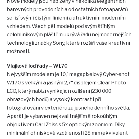
Nové modely jsou nabízeny v několika elegantních
barevných provedeních a od ostatních fotoaparátů
se liší svými čistými liniemi a atraktivním moderním
vzhledem. Všech pět modelů pod svým štíhlým
celohliníkovým pláštěm ukrývá řadu nejmodernějších
technologií značky Sony, které rozšíří vaše kreativní
možnosti.
Vlajková loď řady – W170
Nejvyšším modelem je 10,1megapixelový Cyber-shot
W170 s velkým a jasným 2,7“ displejem Clear Photo
LCD, který nabízí vynikající rozlišení (230 000
obrazových bodů) a vysoký kontrast i při
fotografování v exteriéru za jasného denního světla.
Aparát je vybaven nejkvalitnějším širokoúhlým
objektivem Carl Zeiss s 5x optickým zoomem. Díky
minimální ohniskové vzdálenosti 28 mm (ekvivalent