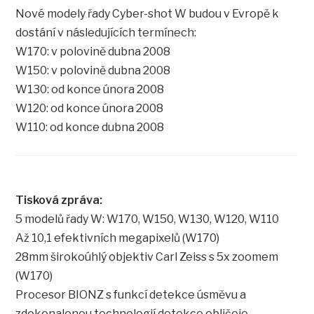
Nové modely řady Cyber-shot W budou v Evropě k
dostání v následujících termínech:
W170: v polovině dubna 2008
W150: v polovině dubna 2008
W130: od konce února 2008
W120: od konce února 2008
W110: od konce dubna 2008
Tisková zpráva:
5 modelů řady W: W170, W150, W130, W120, W110
Až 10,1 efektivních megapixelů (W170)
28mm širokoúhlý objektiv Carl Zeiss s 5x zoomem
(W170)
Procesor BIONZ s funkcí detekce úsměvu a
zdokonalenou technologií detekce obličeje