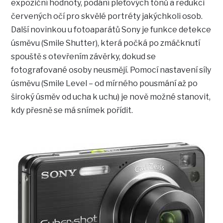
expoziční hodnoty, podání pleťových tónů a redukci
červených očí pro skvělé portréty jakýchkoli osob.
Další novinkou u fotoaparátů Sony je funkce detekce
úsměvu (Smile Shutter), která počká po zmáčknutí
spouště s otevřením závěrky, dokud se
fotografované osoby neusmějí. Pomocí nastavení síly
úsměvu (Smile Level – od mírného pousmání až po
široký úsměv od ucha k uchu) je nově možné stanovit,
kdy přesně se má snímek pořídit.