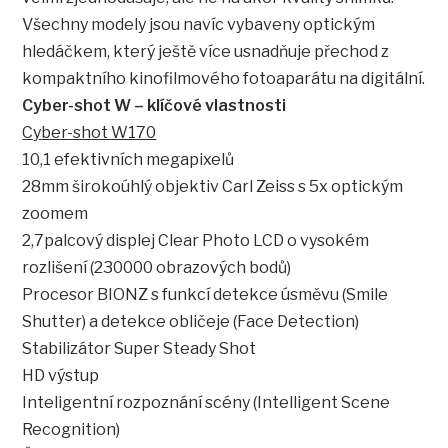
Všechny modely jsou navíc vybaveny optickým
hledáčkem, který ještě více usnadňuje přechod z
kompaktního kinofilmového fotoaparátu na digitální.
Cyber-shot W – klíčové vlastnosti
Cyber-shot W170
10,1 efektivních megapixelů
28mm širokoúhlý objektiv Carl Zeiss s 5x optickým
zoomem
2,7palcový displej Clear Photo LCD o vysokém
rozlišení (230000 obrazových bodů)
Procesor BIONZ s funkcí detekce úsměvu (Smile
Shutter) a detekce obličeje (Face Detection)
Stabilizátor Super Steady Shot
HD výstup
Inteligentní rozpoznání scény (Intelligent Scene
Recognition)