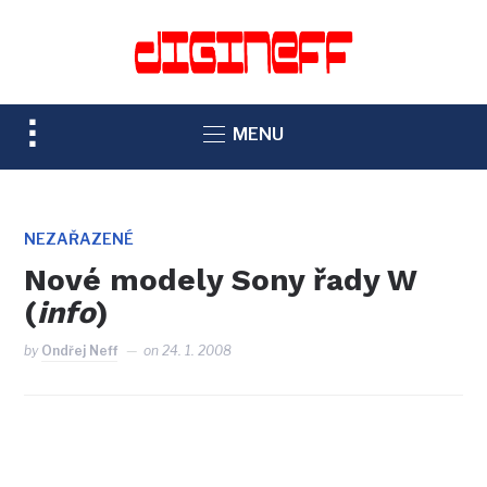
TOGGLE
MENU
SIDEBAR
&
NAVIGATION
NEZAŘAZENÉ
Nové modely Sony řady W
(
info
)
by
Ondřej Neff
on
24. 1. 2008