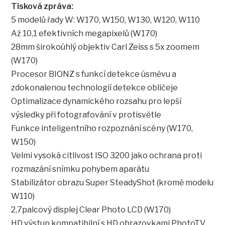
Tisková zpráva:
5 modelů řady W: W170, W150, W130, W120, W110
Až 10,1 efektivních megapixelů (W170)
28mm širokoúhlý objektiv Carl Zeiss s 5x zoomem
(W170)
Procesor BIONZ s funkcí detekce úsměvu a
zdokonalenou technologií detekce obličeje
Optimalizace dynamického rozsahu pro lepší
výsledky při fotografování v protisvětle
Funkce inteligentního rozpoznání scény (W170,
W150)
Velmi vysoká citlivost ISO 3200 jako ochrana proti
rozmazání snímku pohybem aparátu
Stabilizátor obrazu Super SteadyShot (kromě modelu
W110)
2,7palcový displej Clear Photo LCD (W170)
HD výstup kompatibilní s HD obrazovkami PhotoTV