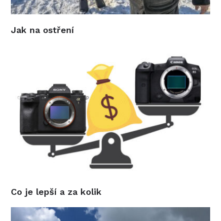
Jak na ostření
Co je lepší a za kolik