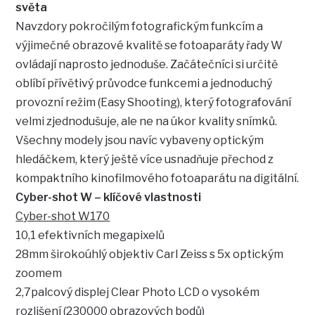
světa
Navzdory pokročilým fotografickým funkcím a
výjimečné obrazové kvalitě se fotoaparáty řady W
ovládají naprosto jednoduše. Začátečníci si určitě
oblíbí přívětivý průvodce funkcemi a jednoduchý
provozní režim (Easy Shooting), který fotografování
velmi zjednodušuje, ale ne na úkor kvality snímků.
Všechny modely jsou navíc vybaveny optickým
hledáčkem, který ještě více usnadňuje přechod z
kompaktního kinofilmového fotoaparátu na digitální.
Cyber-shot W – klíčové vlastnosti
Cyber-shot W170
10,1 efektivních megapixelů
28mm širokoúhlý objektiv Carl Zeiss s 5x optickým
zoomem
2,7palcový displej Clear Photo LCD o vysokém
rozlišení (230000 obrazových bodů)