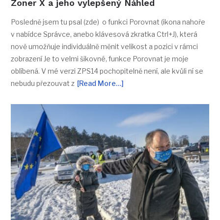
Zoner X a jeho vylepšený Náhled
Posledně jsem tu psal (zde) o funkci Porovnat (ikona nahoře
v nabídce Správce, anebo klávesová zkratka Ctrl+J), která
nově umožňuje individuálně měnit velikost a pozici v rámci
zobrazení Je to velmi šikovné, funkce Porovnat je moje
oblíbená. V mé verzi ZPS14 pochopitelně není, ale kvůli ní se
nebudu přezouvat z
[Read More…]