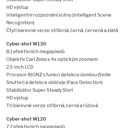
HD výstup
Inteligentní rozpoznání scény (Intelligent Scene
Recognition)
Čtyři barevné verze: stříbrná, černá, červená a zlatá
Cyber-shot W130
8,1 efektivních megapixelů
Objektiv Carl Zeiss s 4x optickým zoomem
2.5-inch LCD
Procesor BIONZ s funkcí detekce úsměvu (Smile
Shutter) a detekce obličeje (Face Detection)
Stabilizátor Super Steady Shot
HD výstup
Tři barevné verze: stříbrná, černá a růžová
Cyber-shot W120
7,2 efektivních megapixelů