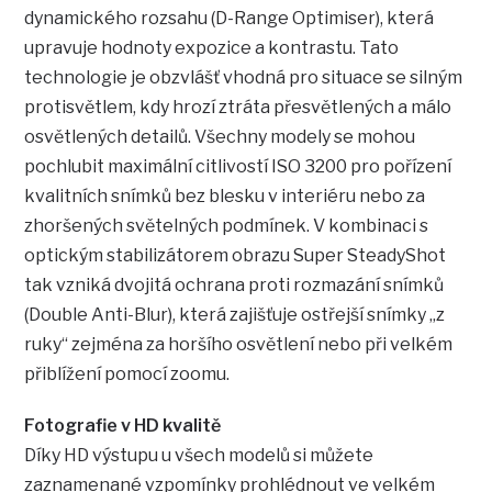
dynamického rozsahu (D-Range Optimiser), která
upravuje hodnoty expozice a kontrastu. Tato
technologie je obzvlášť vhodná pro situace se silným
protisvětlem, kdy hrozí ztráta přesvětlených a málo
osvětlených detailů. Všechny modely se mohou
pochlubit maximální citlivostí ISO 3200 pro pořízení
kvalitních snímků bez blesku v interiéru nebo za
zhoršených světelných podmínek. V kombinaci s
optickým stabilizátorem obrazu Super SteadyShot
tak vzniká dvojitá ochrana proti rozmazání snímků
(Double Anti-Blur), která zajišťuje ostřejší snímky „z
ruky“ zejména za horšího osvětlení nebo při velkém
přiblížení pomocí zoomu.
Fotografie v HD kvalitě
Díky HD výstupu u všech modelů si můžete
zaznamenané vzpomínky prohlédnout ve velkém