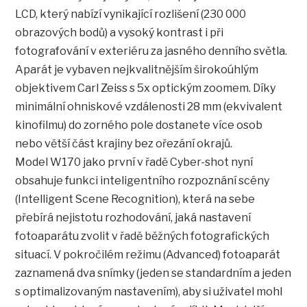
LCD, který nabízí vynikající rozlišení (230 000
obrazových bodů) a vysoký kontrast i při
fotografování v exteriéru za jasného denního světla.
Aparát je vybaven nejkvalitnějším širokoúhlým
objektivem Carl Zeiss s 5x optickým zoomem. Díky
minimální ohniskové vzdálenosti 28 mm (ekvivalent
kinofilmu) do zorného pole dostanete více osob
nebo větší část krajiny bez ořezání okrajů.
Model W170 jako první v řadě Cyber-shot nyní
obsahuje funkci inteligentního rozpoznání scény
(Intelligent Scene Recognition), která na sebe
přebírá nejistotu rozhodování, jaká nastavení
fotoaparátu zvolit v řadě běžných fotografických
situací. V pokročilém režimu (Advanced) fotoaparát
zaznamená dva snímky (jeden se standardním a jeden
s optimalizovaným nastavením), aby si uživatel mohl