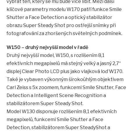
vybrat ten, který se mu bude více líbit. Mezi další
klíčové parametry modelu W170 patří funkce Smile
Shutter a Face Detection a optický stabilizátor
obrazu Super Steady Shot pro ostřejší snímky při
fotografování za zhoršených světelných podmínek.
W150 – druhý nejvyšší model v řadě
Druhý nejvyšší model, W150, s rozlišením 8,1
efektivních megapixelů má stejný velký a jasný 2,7“
displej Clear Photo LCD plus jako vlajková loď W170.
Také je vybaven výkonným širokoúhlým objektivem
Carl Zeiss s 5x zoomem, funkcemi Smile Shutter, Face
Detection a Intelligent Scene Recognition a
stabilizátorem Super Steady Shot.
Model W130 disponuje rozlišením 8,1 efektivních
megapixelů, funkcemi Smile Shutter a Face
Detection, stabilizátorem Super SteadyShot a