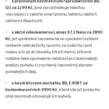
•
s přenosným bezdrátovým reproduktorem JBL
GO za 1199 Kč,
jenž zprostředkuje hlasitou
reprodukci z vašeho smartphonu, tabletu i dalších
zařízení s Bluetooth,
•
s akční videokamerou Lamax X7.1 Naos za 2890
Kč,
jež spolehlivě zaznamená ve vysokém rozlišení
veškeré vaše aktivity na zemi, ve vzduchu i pod
vodou, a to až do hloubky třiceti metrů, přičemž
zvládne také zpomalené natáčení pro dokonalejší
analýzu pohybu či zrychlený časoměrný záznam
pomalejších dějů,
•
s bezdrátovými sluchátky JBL E45BT za
bezkonkurenčních 2990 Kč,
která vás při poslechu
plně osvobodí od svazujících kabelů.