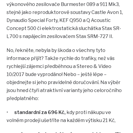
výkonového zesilovače Burmester 089 a 911 Mk3,
stejně jako reproduktorové soustavy Castle Avon 1,
Dynaudio Special Forty, KEF Q950 a Q Acoustic
Concept 500 či elektrostatická sluchátka Stax SR-
L700 s napájecím zesilovačem Stax SRM-727 II.
No, řekněte, nebyla by škoda o všechny tyto
informace přijít? Takže rychle do trafiky, než vás
rychlejší zájemci předběhnou a Stereo & Video
10/2017 bude vyprodáno! Nebo – ještě lépe –
objednejte si jeho pravidelné doručování. Na výběr
jsou hned čtyři atraktivní varianty jeho celoročního
předplatného:
•
standardní
za 696 Kč,
kdy proti nákupu ve
volném prodeji ušetříte na každém výtisku 21 Kč,