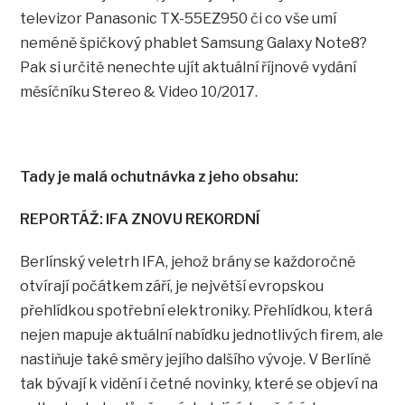
televizor Panasonic TX-55EZ950 či co vše umí
neméně špičkový phablet Samsung Galaxy Note8?
Pak si určitě nenechte ujít aktuální říjnové vydání
měsíčníku Stereo & Video 10/2017.
Tady je malá ochutnávka z jeho obsahu:
REPORTÁŽ: IFA ZNOVU REKORDNÍ
Berlínský veletrh IFA, jehož brány se každoročně
otvírají počátkem září, je největší evropskou
přehlídkou spotřební elektroniky. Přehlídkou, která
nejen mapuje aktuální nabídku jednotlivých firem, ale
nastiňuje také směry jejího dalšího vývoje. V Berlíně
tak bývají k vidění i četné novinky, které se objeví na