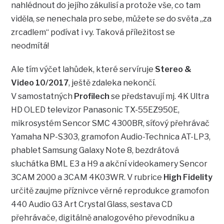
nahlédnout do jejího zákulisí a protože vše, co tam
viděla, se nenechala pro sebe, můžete se do světa „za
zrcadlem“ podívat i vy. Taková příležitost se
neodmítá!
Ale tím výčet lahůdek, které servíruje
Stereo &
Video 10/2017
, ještě zdaleka nekončí.
V samostatných
Profilech
se představují mj. 4K Ultra
HD OLED televizor Panasonic TX-55EZ950E,
mikrosystém Sencor SMC 4300BR, síťový přehrávač
Yamaha NP-S303, gramofon Audio-Technica AT-LP3,
phablet Samsung Galaxy Note 8, bezdrátová
sluchátka BML E3 a H9 a akční videokamery Sencor
3CAM 2000 a 3CAM 4K03WR. V rubrice
High Fidelity
určitě zaujme příznivce věrné reprodukce gramofon
440 Audio G3 Art Crystal Glass, sestava CD
přehrávače, digitálně analogového převodníku a