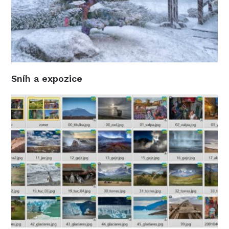
Sníh a expozice