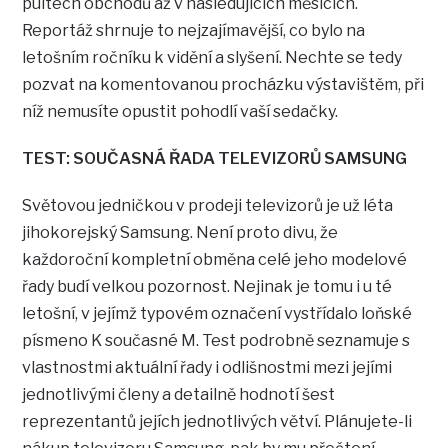
pultech obchodů až v následujících měsících.
Reportáž shrnuje to nejzajímavější, co bylo na
letošním ročníku k vidění a slyšení. Nechte se tedy
pozvat na komentovanou procházku výstavištěm, při
níž nemusíte opustit pohodlí vaší sedačky.
TEST: SOUČASNÁ ŘADA TELEVIZORŮ SAMSUNG
Světovou jedničkou v prodeji televizorů je už léta
jihokorejský Samsung. Není proto divu, že
každoroční kompletní obměna celé jeho modelové
řady budí velkou pozornost. Nejinak je tomu i u té
letošní, v jejímž typovém označení vystřídalo loňské
písmeno K současné M. Test podrobně seznamuje s
vlastnostmi aktuální řady i odlišnostmi mezi jejími
jednotlivými členy a detailně hodnotí šest
reprezentantů jejích jednotlivých větví. Plánujete-li