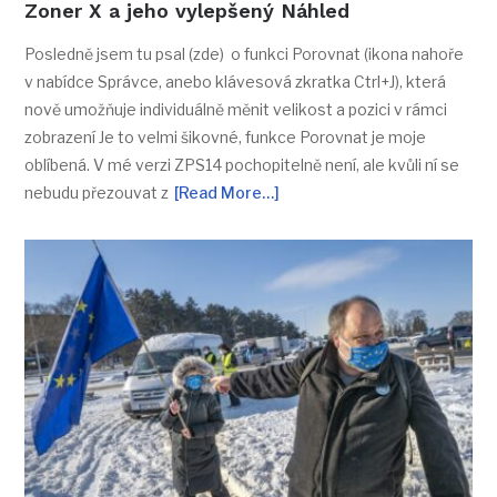
Zoner X a jeho vylepšený Náhled
Posledně jsem tu psal (zde) o funkci Porovnat (ikona nahoře
v nabídce Správce, anebo klávesová zkratka Ctrl+J), která
nově umožňuje individuálně měnit velikost a pozici v rámci
zobrazení Je to velmi šikovné, funkce Porovnat je moje
oblíbená. V mé verzi ZPS14 pochopitelně není, ale kvůli ní se
nebudu přezouvat z
[Read More…]