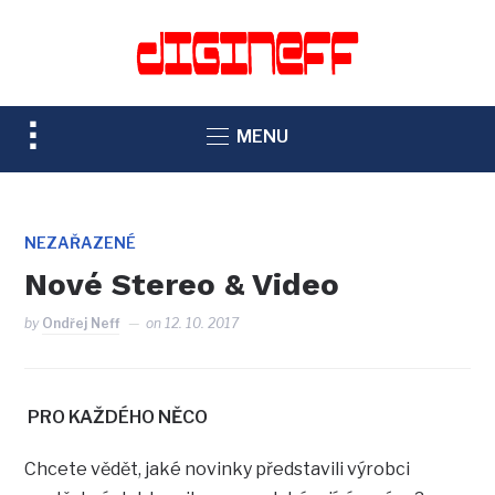
TOGGLE
MENU
SIDEBAR
&
NAVIGATION
NEZAŘAZENÉ
Nové Stereo & Video
by
Ondřej Neff
on
12. 10. 2017
PRO KAŽDÉHO NĚCO
Chcete vědět, jaké novinky představili výrobci