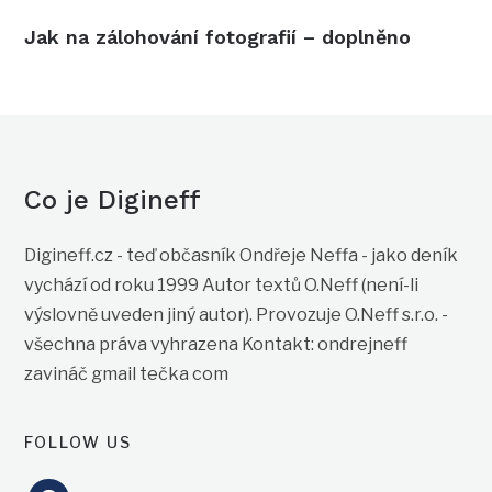
Jak na zálohování fotografií – doplněno
Co je Digineff
Digineff.cz - teď občasník Ondřeje Neffa - jako deník
vychází od roku 1999 Autor textů O.Neff (není-li
výslovně uveden jiný autor). Provozuje O.Neff s.r.o. -
všechna práva vyhrazena Kontakt: ondrejneff
zavináč gmail tečka com
FOLLOW US