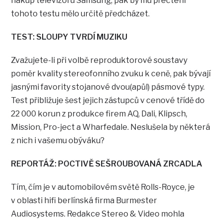
nákup televizoru Samsung, pak by mu přečtení
tohoto testu mělo určitě předcházet.
TEST: SLOUPY TVRDÍ MUZIKU
Zvažujete-li při volbě reproduktorové soustavy
poměr kvality stereofonního zvuku k ceně, pak bývají
jasnými favority stojanové dvou(apůl) pásmové typy.
Test přibližuje šest jejich zástupců v cenové třídě do
22 000 korun z produkce firem AQ, Dali, Klipsch,
Mission, Pro-ject a Wharfedale. Neslušela by některá
z nich i vašemu obýváku?
REPORTÁŽ: POCTIVĚ SEŠROUBOVANÁ ZRCADLA
Tím, čím je v automobilovém světě Rolls-Royce, je
v oblasti hifi berlínská firma Burmester
Audiosystems. Redakce Stereo & Video mohla