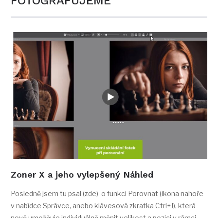
FOTOGRAFUJEME
Zoner X a jeho vylepšený Náhled
Posledně jsem tu psal (zde) o funkci Porovnat (ikona nahoře
v nabídce Správce, anebo klávesová zkratka Ctrl+J), která
nově umožňuje individuálně měnit velikost a pozici v rámci