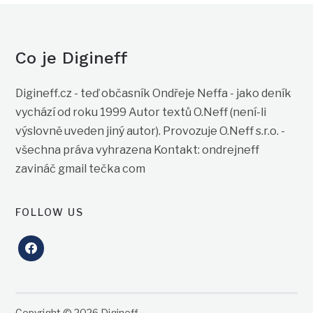
Co je Digineff
Digineff.cz - teď občasník Ondřeje Neffa - jako deník
vychází od roku 1999 Autor textů O.Neff (není-li
výslovně uveden jiný autor). Provozuje O.Neff s.r.o. -
všechna práva vyhrazena Kontakt: ondrejneff
zavináč gmail tečka com
FOLLOW US
facebook
Copyright © 2026 Digineff