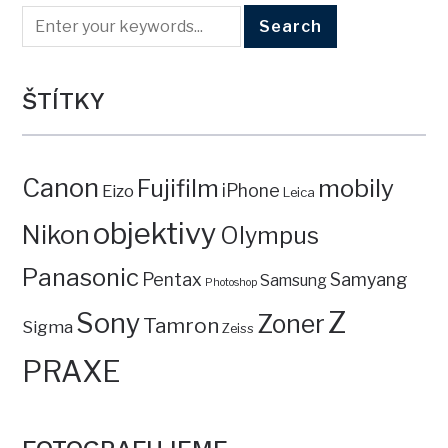
ŠTÍTKY
Canon
mobily
Fujifilm
iPhone
Eizo
Leica
objektivy
Nikon
Olympus
Panasonic
Pentax
Samyang
Samsung
Photoshop
Z
Sony
Zoner
Tamron
Sigma
Zeiss
PRAXE