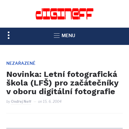
TOGGLE
MENU
SIDEBAR
&
NAVIGATION
NEZAŘAZENÉ
Novinka: Letní fotografická
škola (LFŠ) pro začátečníky
v oboru digitální fotografie
by
Ondřej Neff
on
15. 6. 2004