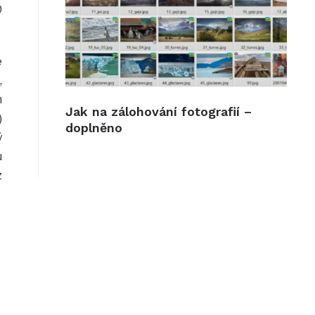
0
e
,
h
Jak na zálohování fotografií –
)
doplněno
ý
u
z