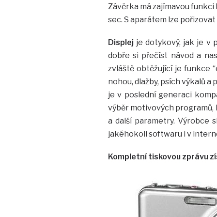
Závěrka má zajímavou funkci 
sec. S aparátem lze pořizovat 
Displej
je dotykový, jak je v 
dobře si přečíst návod a nast
zvláště obtěžující je funkce 
nohou, dlažby, psích výkalů a
je v poslední generaci kompa
výběr motivových programů, kdy
a další parametry. Výrobce s
jakéhokoli softwaru i v interne
Kompletní tiskovou zprávu z