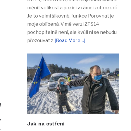
měnit velikost a pozici v rámci zobrazení
Je to velmi šikovné, funkce Porovnat je
moje oblíbená. V mé verzi ZPS14
pochopitelně není, ale kvůli ní se nebudu
přezouvat z
[Read More…]
!
.
2
Jak na ostření
.