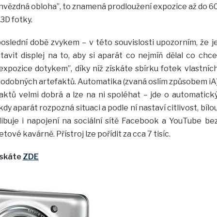
hvězdná obloha”, to znamená prodloužení expozice až do 6
3D fotky.
poslední době zvykem – v této souvislosti upozorním, že j
avit displej na to, aby si aparát co nejmíň dělal co chce
“expozice dotykem”, díky níž získáte sbírku fotek vlastníc
 podobných artefaktů. Automatika (zvaná oslím způsobem iA
ktů velmi dobrá a lze na ni spoléhat – jde o automatick
 aparát rozpozná situaci a podle ní nastaví citlivost, bílo
libuje i napojení na sociální sítě Facebook a YouTube be
tové kavárně. Přístroj lze pořídit za cca 7 tisíc.
ískáte
ZDE