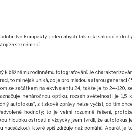
období dva kompakty, jeden abych tak řekl salónní a druh
stojí za seznámení.
ný k běžnému rodinnému fotografování. Je charakterizová
aci, to mi nějak uniká, co je pro mladou a starou generaci 
om se začátkem na ekvivalentu 24, takže je to 24-120, s
naznačuje nenáročnou optiku, rozsah světelnosti je 1,5 x
hlý autofokus”, z tiskové zprávy nelze vyčíst, co tím chc
předvolené hodnoty; to je velmi rozumné řešení, protož
ou hloubku ostrosti a vždycky jsem tvrdil, že autofokus j
ou nadsázkou), které spíš zdržuje než pomáhá. Aparát je t