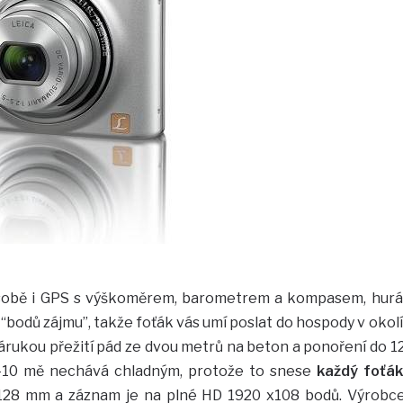
obě i GPS s výškoměrem, barometrem a kompasem, hurá
“bodů zájmu”, takže foťák vás umí poslat do hospody v okolí
árukou přežití pád ze dvou metrů na beton a ponoření do 1
 -10 mě nechává chladným, protože to snese
každý foťák
-128 mm a záznam je na plné HD 1920 x108 bodů. Výrobc