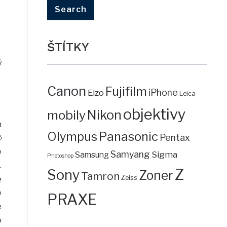
ŠTÍTKY
ý
Canon
Fujifilm
iPhone
Eizo
Leica
objektivy
mobily
Nikon
n
Panasonic
Olympus
Pentax

e
Samyang
Sigma
Samsung
Photoshop
.
Z
Sony
Zoner
Tamron
Zeiss
e
e
PRAXE
e
o