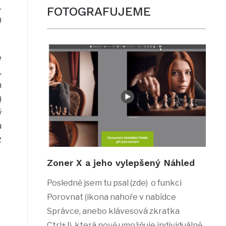
.
FOTOGRAFUJEME
0
e
,
h
)
ý
u
z
Zoner X a jeho vylepšený Náhled
Posledně jsem tu psal (zde) o funkci
Porovnat (ikona nahoře v nabídce
Správce, anebo klávesová zkratka
Ctrl+J), která nově umožňuje individuálně