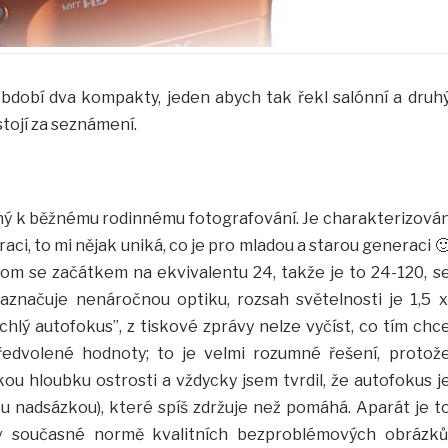
období dva kompakty, jeden abych tak řekl salónní a druh
stojí za seznámení.
ný k běžnému rodinnému fotografování. Je charakterizová
aci, to mi nějak uniká, co je pro mladou a starou generaci 
om se začátkem na ekvivalentu 24, takže je to 24-120, s
naznačuje nenáročnou optiku, rozsah světelnosti je 1,5 x
hlý autofokus”, z tiskové zprávy nelze vyčíst, co tím chc
předvolené hodnoty; to je velmi rozumné řešení, protož
ou hloubku ostrosti a vždycky jsem tvrdil, že autofokus j
ou nadsázkou), které spíš zdržuje než pomáhá. Aparát je t
v současné normě kvalitních bezproblémových obrázků