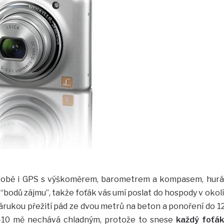
obě i GPS s výškoměrem, barometrem a kompasem, hurá
“bodů zájmu”, takže foťák vás umí poslat do hospody v okolí
árukou přežití pád ze dvou metrů na beton a ponoření do 1
 -10 mě nechává chladným, protože to snese
každý foťák