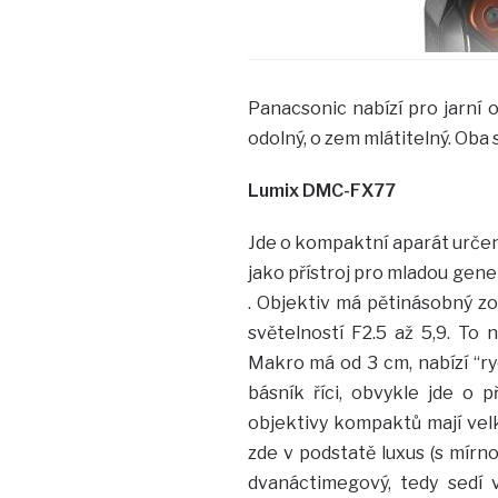
Panacsonic nabízí pro jarní 
odolný, o zem mlátitelný. Oba 
Lumix DMC-FX77
Jde o kompaktní aparát urče
jako přístroj pro mladou gener
. Objektiv má pětinásobný zo
světelností F2.5 až 5,9. To 
Makro má od 3 cm, nabízí “ryc
básník říci, obvykle jde o 
objektivy kompaktů mají velk
zde v podstatě luxus (s mírn
dvanáctimegový, tedy sedí 