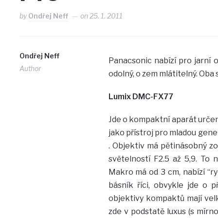
by
Ondřej Neff
on
25. 1. 2011
Ondřej Neff
Panacsonic nabízí pro jarní 
Author
odolný, o zem mlátitelný. Oba 
Lumix DMC-FX77
Jde o kompaktní aparát urče
jako přístroj pro mladou gener
. Objektiv má pětinásobný zo
světelností F2.5 až 5,9. To 
Makro má od 3 cm, nabízí “ryc
básník říci, obvykle jde o 
objektivy kompaktů mají velk
zde v podstatě luxus (s mírn