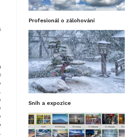
Profesionál o zálohování
ý
n

e
.
e
Sníh a expozice
e
e
o
.