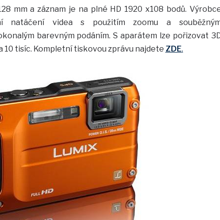
-128 mm a záznam je na plné HD 1920 x108 bodů. Výrobc
ní natáčení videa s použitím zoomu a souběžný
dokonalým barevným podáním. S aparátem lze pořizovat 3
cca 10 tisíc. Kompletní tiskovou zprávu najdete
ZDE
.