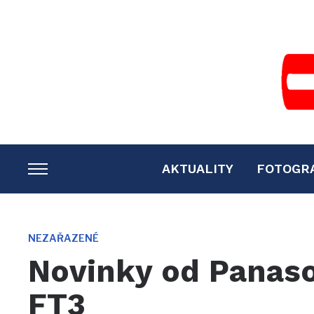
AKTUALITY
FOTOGR
TOGGLE
SIDEBAR
&
NAVIGATION
NEZAŘAZENÉ
Novinky od Panaso
FT3