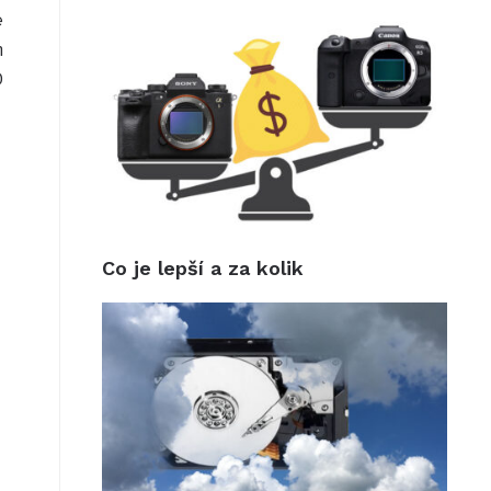
e
m
D
Co je lepší a za kolik