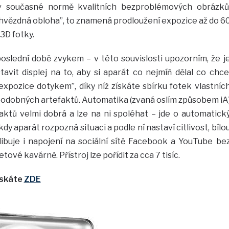
v současné normě kvalitních bezproblémových obrázků
hvězdná obloha”, to znamená prodloužení expozice až do 6
3D fotky.
poslední době zvykem – v této souvislosti upozorním, že j
avit displej na to, aby si aparát co nejmíň dělal co chce
“expozice dotykem”, díky níž získáte sbírku fotek vlastníc
 podobných artefaktů. Automatika (zvaná oslím způsobem iA
ktů velmi dobrá a lze na ni spoléhat – jde o automatick
 aparát rozpozná situaci a podle ní nastaví citlivost, bílo
libuje i napojení na sociální sítě Facebook a YouTube be
tové kavárně. Přístroj lze pořídit za cca 7 tisíc.
ískáte
ZDE