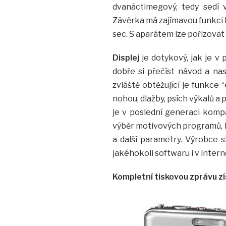
dvanáctimegový, tedy sedí 
Závěrka má zajímavou funkci 
sec. S aparátem lze pořizovat 
Displej
je dotykový, jak je v 
dobře si přečíst návod a nast
zvláště obtěžující je funkce 
nohou, dlažby, psích výkalů a
je v poslední generaci kompa
výběr motivových programů, kdy
a další parametry. Výrobce s
jakéhokoli softwaru i v interne
Kompletní tiskovou zprávu z