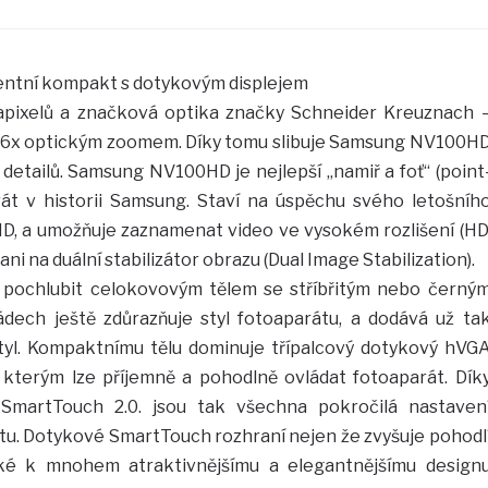
gentní kompakt s dotykovým displejem
apixelů a značková optika značky Schneider Kreuznach 
3,6x optickým zoomem. Díky tomu slibuje Samsung NV100H
 detailů. Samsung NV100HD je nejlepší „namiř a foť“ (point
rát v historii Samsung. Staví na úspěchu svého letošníh
 a umožňuje zaznamenat video ve vysokém rozlišení (HD
 na duální stabilizátor obrazu (Dual Image Stabilization).
ochlubit celokovovým tělem se stříbřitým nebo černý
dech ještě zdůrazňuje styl fotoaparátu, a dodává už ta
yl. Kompaktnímu tělu dominuje třípalcový dotykový hVG
, kterým lze příjemně a pohodlně ovládat fotoaparát. Dík
SmartTouch 2.0. jsou tak všechna pokročilá nastaven
tu. Dotykové SmartTouch rozhraní nejen že zvyšuje pohodl
také k mnohem atraktivnějšímu a elegantnějšímu design