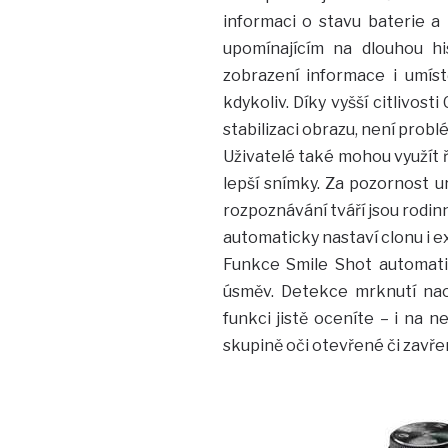
informaci o stavu baterie a
upomínajícím na dlouhou hi
zobrazení informace i umístě
kdykoliv. Díky vyšší citlivos
stabilizaci obrazu, není problé
Uživatelé také mohou využít 
lepší snímky. Za pozornost ur
rozpoznávání tváří jsou rodin
automaticky nastaví clonu i exp
Funkce Smile Shot automati
úsměv. Detekce mrknutí nao
funkci jistě oceníte – i na n
skupině oči otevřené či zavře