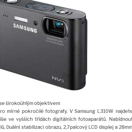
se širokoúhlým objektivem
ro mírně pokročilé fotografy. V Samsung L310W najdet
še ve vyšších třídách digitálních fotoaparátů. Nabídnou
ů, Duální stabilizaci obrazu, 2,7palcový LCD displej a 28m