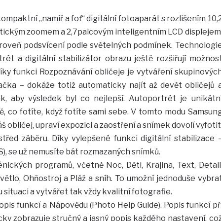
mpaktní „namiř a foť“ digitální fotoaparát s rozlišením 10,
tickým zoomem a 2,7palcovým inteligentním LCD displejem
úroveň podsvícení podle světelných podmínek. Technologi
ét a digitální stabilizátor obrazu ještě rozšiřují možnos
Díky funkci Rozpoznávání obličeje je vytváření skupinovýc
račka – dokáže totiž automaticky najít až devět obličejů 
k, aby výsledek byl co nejlepší. Autoportrét je unikátn
ně, co fotíte, když fotíte sami sebe. V tomto modu Samsun
obličej, upraví expozici a zaostření a snímek dovolí vyfotit
třed záběru. Díky vylepšené funkci digitální stabilizace 
DIS), se už nemusíte bát rozmazaných snímků.
nických programů, včetně Noc, Děti, Krajina, Text, Detail
světlo, Ohňostroj a Pláž a sníh. To umožní jednoduše vybra
ituaci a vytvářet tak vždy kvalitní fotografie.
pis funkcí a Nápovědu (Photo Help Guide). Popis funkcí př
y zobrazuje stručný a jasný popis každého nastavení, co