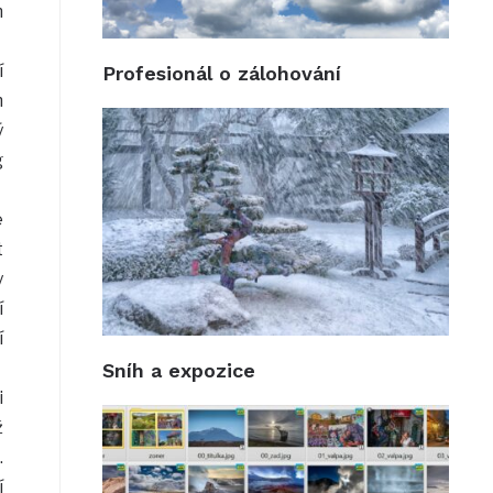
m
í
Profesionál o zálohování
m
ý
g
e
t
y
í
í
Sníh a expozice
i
ž
.
í