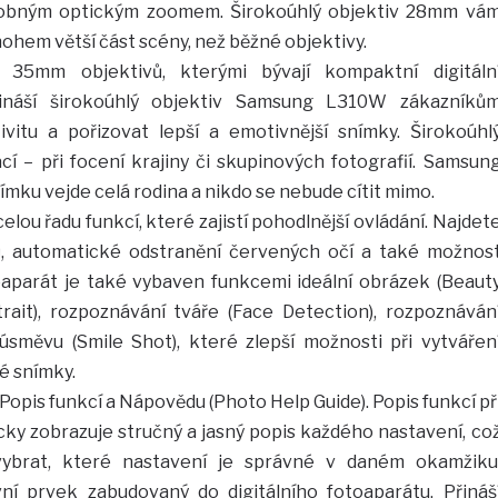
ásobným optickým zoomem. Širokoúhlý objektiv 28mm vá
ohem větší část scény, než běžné objektivy.
 35mm objektivů, kterými bývají kompaktní digitáln
řináší širokoúhlý objektiv Samsung L310W zákazníků
ivitu a pořizovat lepší a emotivnější snímky. Širokoúhl
cí – při focení krajiny či skupinových fotografií. Samsun
ímku vejde celá rodina a nikdo se nebude cítit mimo.
ou řadu funkcí, které zajistí pohodlnější ovládání. Najdet
, automatické odstranění červených očí a také možnos
parát je také vybaven funkcemi ideální obrázek (Beaut
trait), rozpoznávání tváře (Face Detection), rozpoznáván
úsměvu (Smile Shot), které zlepší možnosti při vytvářen
né snímky.
pis funkcí a Nápovědu (Photo Help Guide). Popis funkcí př
y zobrazuje stručný a jasný popis každého nastavení, co
vybrat, které nastavení je správné v daném okamžiku
vní prvek zabudovaný do digitálního fotoaparátu. Přináš