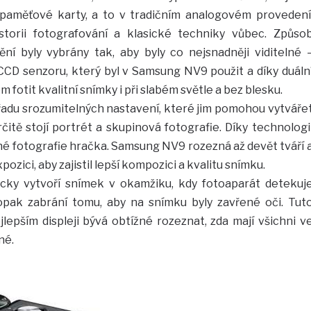
 paměťové karty, a to v tradičním analogovém provedení
storii fotografování a klasické techniky vůbec. Způso
ní byly vybrány tak, aby byly co nejsnadněji viditelné 
ti CCD senzoru, který byl v Samsung NV9 použit a díky duáln
m fotit kvalitní snímky i při slabém světle a bez blesku.
řadu srozumitelných nastavení, které jim pomohou vytváře
čitě stojí portrét a skupinová fotografie. Díky technologi
né fotografie hračka. Samsung NV9 rozezná až devět tváří 
ozici, aby zajistil lepší kompozici a kvalitu snímku.
cky vytvoří snímek v okamžiku, kdy fotoaparát detekuj
pak zabrání tomu, aby na snímku byly zavřené oči. Tut
ejlepším displeji bývá obtížné rozeznat, zda mají všichni v
né.