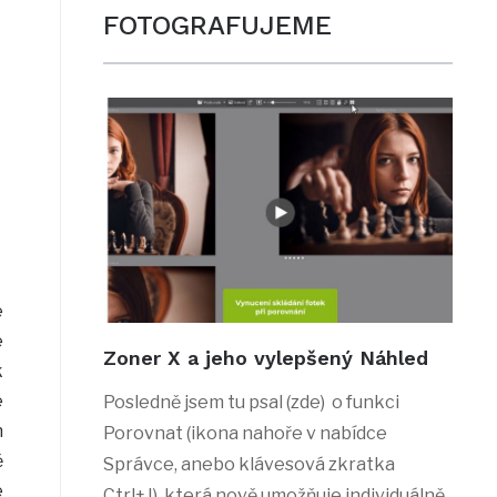
FOTOGRAFUJEME
e
é
Zoner X a jeho vylepšený Náhled
k
e
Posledně jsem tu psal (zde) o funkci
h
Porovnat (ikona nahoře v nabídce
ě
Správce, anebo klávesová zkratka
e
Ctrl+J), která nově umožňuje individuálně