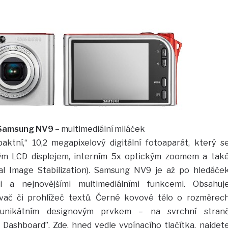
Samsung NV9
– multimediální miláček
tní,“ 10,2 megapixelový digitální fotoaparát, který s
ým LCD displejem, interním 5x optickým zoomem a tak
Dual Image Stabilization). Samsung NV9 je až po hledáče
mi a nejnovějšími multimediálními funkcemi. Obsahuj
vač či prohlížeč textů. Černé kovové tělo o rozměrec
 unikátním designovým prvkem – na svrchní stran
 Dashboard”. Zde, hned vedle vypínacího tlačítka, najdet