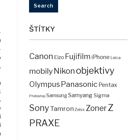
ŠTÍTKY
–
D
-
Canon
Fujifilm
iPhone
Eizo
o
Leica
,
objektivy
mobily
Nikon
Panasonic
m
Olympus
Pentax
k
Samyang
Sigma
Samsung
Photoshop
A
Z
Sony
Zoner
Tamron
y
Zeiss
í
PRAXE
í
u