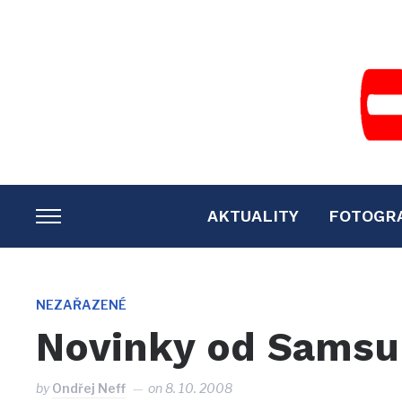
AKTUALITY
FOTOGR
TOGGLE
SIDEBAR
&
NAVIGATION
NEZAŘAZENÉ
Novinky od Sams
by
Ondřej Neff
on
8. 10. 2008