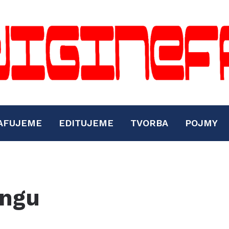
AFUJEME
EDITUJEME
TVORBA
POJMY
ungu