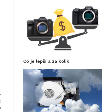
Co je lepší a za kolik
e
t
m