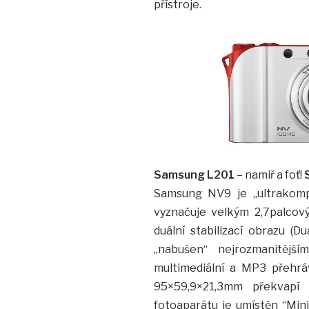
přístroje.
Samsung L201
– namiř a foť!
Samsung NV9 je „ultrakompak
vyznačuje velkým 2,7palcov
duální stabilizací obrazu (
„nabušen“ nejrozmanitější
multimediální a MP3 přehrá
95×59,9×21,3mm překvapí
fotoaparátu je umístěn “Mini