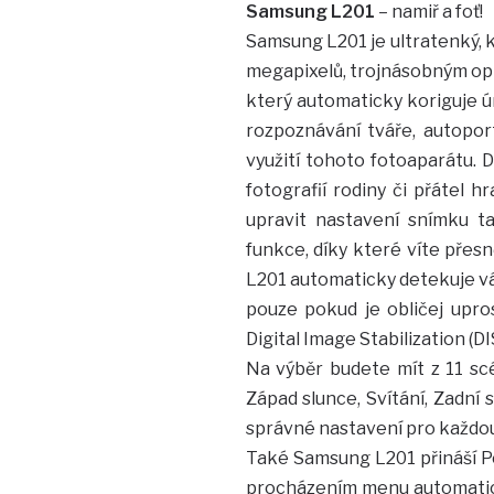
Samsung L201
– namiř a foť!
Samsung L201 je ultratenký, ko
megapixelů, trojnásobným op
který automaticky koriguje 
rozpoznávání tváře, autoportr
využití tohoto fotoaparátu. 
fotografií rodiny či přátel h
upravit nastavení snímku ta
funkce, díky které víte přes
L201 automaticky detekuje váš 
pouze pokud je obličej upros
Digital Image Stabilization (
Na výběr budete mít z 11 scé
Západ slunce, Svítání, Zadní 
správné nastavení pro každou s
Také Samsung L201 přináší Po
procházením menu automatick