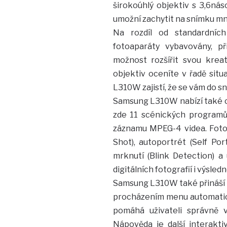
širokoúhlý objektiv s 3,6n
umožní zachytit na snímku mn
Na rozdíl od standardních
fotoaparáty vybavovány, p
možnost rozšířit svou kreat
objektiv oceníte v řadě situa
L310W zajistí, že se vám do sn
Samsung L310W nabízí také cel
zde 11 scénických programů
záznamu MPEG-4 videa. Fotoa
Shot), autoportrét (Self Por
mrknutí (Blink Detection) a 
digitálních fotografií i výsled
Samsung L310W také přináší Po
procházením menu automatick
pomáhá uživateli správně 
Nápověda je další interakti