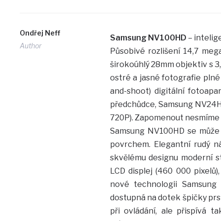
Ondřej Neff
Samsung NV100HD
– inteli
Author
Působivé rozlišení 14,7 meg
širokoúhlý 28mm objektiv s 
ostré a jasné fotografie plné
and-shoot) digitální fotoapa
předchůdce, Samsung NV24HD,
720P). Zapomenout nesmíme ani
Samsung NV100HD se může p
povrchem. Elegantní rudý ná
skvělému designu moderní st
LCD displej (460 000 pixelů)
nové technologii Samsung 
dostupná na dotek špičky prs
při ovládání, ale přispívá 