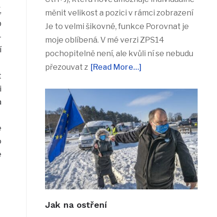
,
měnit velikost a pozici v rámci zobrazení
b
Je to velmi šikovné, funkce Porovnat je
–
moje oblíbená. V mé verzi ZPS14
í
pochopitelně není, ale kvůli ní se nebudu
přezouvat z
[Read More…]
t
i
a
e
o
e
Jak na ostření