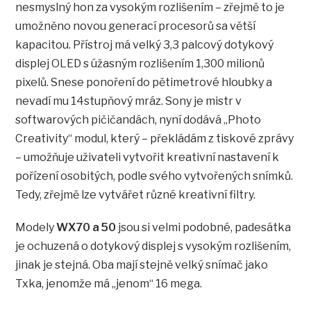
nesmyslný hon za vysokým rozlišením – zřejmě to je
umožněno novou generací procesorů sa větší
kapacitou. Přístroj má velký 3,3 palcový dotykový
displej OLED s úžasným rozlišením 1,300 milionů
pixelů. Snese ponoření do pětimetrové hloubky a
nevadí mu 14stupňový mráz. Sony je mistr v
softwarových pičičandách, nyní dodává „Photo
Creativity“ modul, který – překládám z tiskové zprávy
– umožňuje uživateli vytvořit kreativní nastavení k
pořízení osobitých, podle svého vytvořených snímků.
Tedy, zřejmě lze vytvářet různé kreativní filtry.
Modely
WX70 a 50
jsou si velmi podobné, padesátka
je ochuzená o dotykový displej s vysokým rozlišením,
jinak je stejná. Oba mají stejně velký snímač jako
Txka, jenomže má „jenom“ 16 mega.