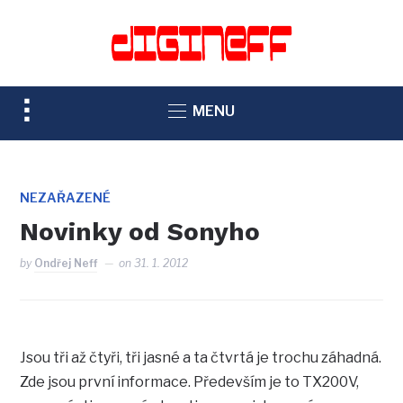
TOGGLE
MENU
SIDEBAR
&
NAVIGATION
NEZAŘAZENÉ
Novinky od Sonyho
by
Ondřej Neff
on
31. 1. 2012
Jsou tři až čtyři, tři jasné a ta čtvrtá je trochu záhadná.
Zde jsou první informace. Především je to TX200V,