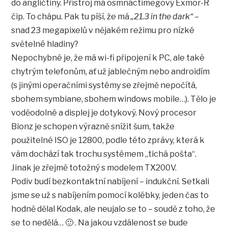
do angličtiny. Přístroj má osmnáctimegový Exmor-R
čip. To chápu. Pak tu píší, že má
„21.3 in the dark“
–
snad 23 megapixelů v nějakém režimu pro nízké
světelné hladiny?
Nepochybné je, že má wi-fi připojení k PC, ale také
chytrým telefonům, ať už jablečným nebo androidím
(s jinými operačními systémy se zřejmě nepočítá,
sbohem symbiane, sbohem windows mobile…). Tělo je
voděodolné a displej je dotykový. Nový procesor
Bionz je schopen výrazně snížit šum, takže
použitelné ISO je 12800, podle této zprávy, která k
vám dochází tak trochu systémem „tichá pošta“.
Jinak je zřejmě totožný s modelem TX200V.
Podiv budí bezkontaktní nabíjení – indukční. Setkali
jsme se už s nabíjením pomocí kolébky, jeden čas to
hodně dělal Kodak, ale neujalo se to – soudě z toho, že
se to nedělá… 🙂 . Na jakou vzdálenost se bude