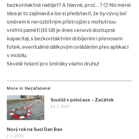
bezkontaktně nabíjet? A hlavně, proč… ? 🙂 Nicméně
idea je to zajímavá a lze si představit, že by vývoj šel
směrem k nerozbitným přístrojům s mohutnou
vnitřní pamětí (16 GB je dnes cenově dostupná
kapacita), s bezkontaktním dobíjením i přenosem
fotek, eventuálně dálkovým ovládáním přes aplikaci
v mobilu.
Skvělé řešení pro šmíráky všeho druhu!
More in Nezařazené:
Soutěž v poločase – Začátek
14. 1. 2019
Nový rok na Suoi Dan Ban
1. 1. 2019