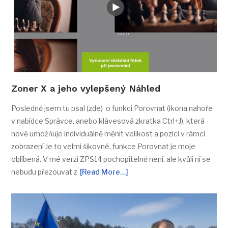
Zoner X a jeho vylepšený Náhled
Posledně jsem tu psal (zde) o funkci Porovnat (ikona nahoře
v nabídce Správce, anebo klávesová zkratka Ctrl+J), která
nově umožňuje individuálně měnit velikost a pozici v rámci
zobrazení Je to velmi šikovné, funkce Porovnat je moje
oblíbená. V mé verzi ZPS14 pochopitelně není, ale kvůli ní se
nebudu přezouvat z
[Read More…]