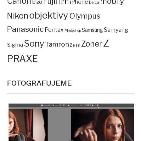
Canon
mobily
Fujifilm
iPhone
Eizo
Leica
objektivy
Nikon
Olympus
Panasonic
Pentax
Samyang
Samsung
Photoshop
Z
Sony
Zoner
Tamron
Sigma
Zeiss
PRAXE
FOTOGRAFUJEME