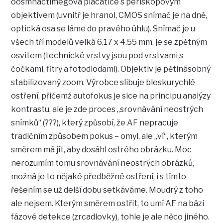
oosmnáctimegová placatice s periskopovým
objektivem (uvnitř je hranol, CMOS snímač je na dně,
optická osa se láme do pravého úhlu). Snímač je u
všech tří modelů velká 6.17 x 4.55 mm, je se zpětným
osvitem (technické vrstvy jsou pod vrstvami s
čočkami, fitry a fotodiodami). Objektiv je pětinásobný
stabilizovaný zoom. Výrobce slibuje bleskurychlé
ostření, přičemž autofokus je sice na principu analýzy
kontrastu, ale je zde proces „srovnávání neostrých
snímků“ (???), který způsobí, že AF nepracuje
tradičním způsobem pokus – omyl, ale „ví“, kterým
směrem má jít, aby dosáhl ostrého obrázku. Moc
nerozumím tomu srovnávání neostrých obrázků,
možná je to nějaké předběžné ostření, i s tímto
řešením se už delší dobu setkáváme. Moudrý z toho
ale nejsem. Kterým směrem ostřit, to umí AF na bázi
fázové detekce (zrcadlovky), tohle je ale něco jiného.