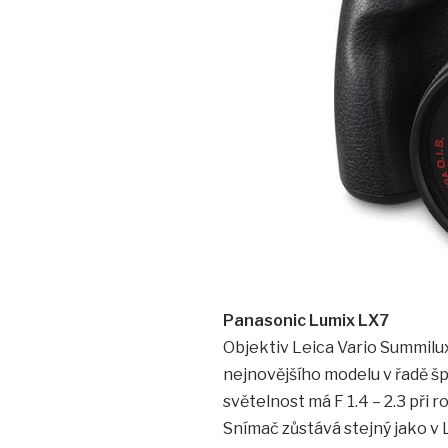
Panasonic Lumix LX7
Objektiv Leica Vario Summilux 
nejnovějšího modelu v řadě š
světelnost má F 1.4 – 2.3 př
Snímač zůstává stejný jako v L