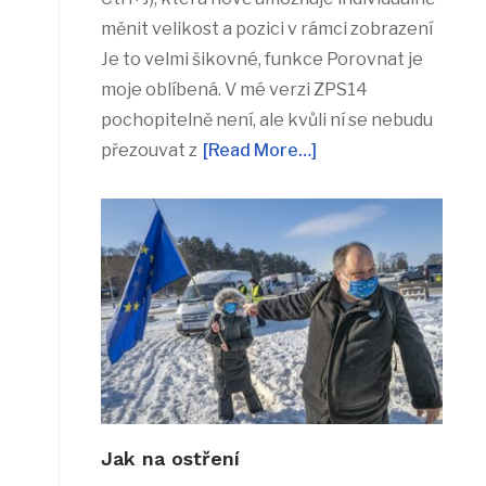
měnit velikost a pozici v rámci zobrazení
Je to velmi šikovné, funkce Porovnat je
moje oblíbená. V mé verzi ZPS14
pochopitelně není, ale kvůli ní se nebudu
přezouvat z
[Read More…]
Jak na ostření