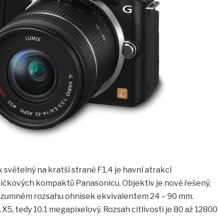
světelný na kratší straně F1.4 je havní atrakcí
pičkových kompaktů Panasonicu. Objektiv je nově řešený,
i rozumném rozsahu ohnisek ekvivalentem 24 – 90 mm.
X5, tedy 10.1 megapixelový. Rozsah citlivosti je 80 až 12800