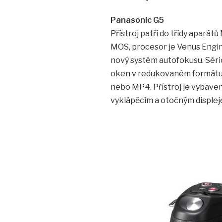
Panasonic G5
Přístroj patří do třídy aparát
MOS, procesor je Venus Engine
nový systém autofokusu. Séri
oken v redukovaném formátu.
nebo MP4. Přístroj je vybave
vyklápěcím a otočným displeje