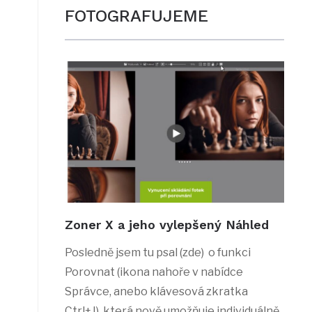
FOTOGRAFUJEME
Zoner X a jeho vylepšený Náhled
Posledně jsem tu psal (zde) o funkci
Porovnat (ikona nahoře v nabídce
Správce, anebo klávesová zkratka
Ctrl+J), která nově umožňuje individuálně