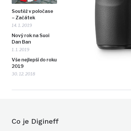
Soutěž v poločase
– Začátek
14. 1. 2019
Nový rok na Suoi
Dan Ban
1. 1. 2019
Vše nejlepší do roku
2019
30. 12. 2018
Co je Digineff