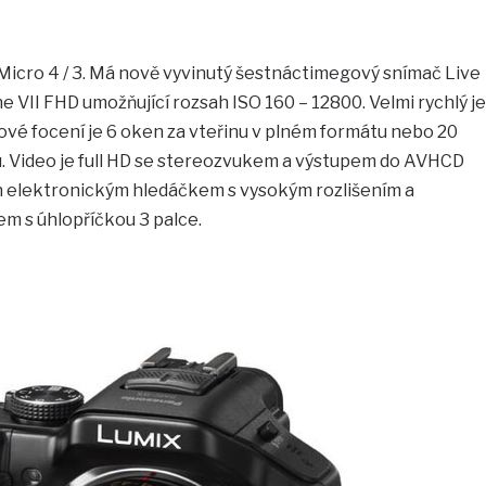
ů Micro 4 / 3. Má nově vyvinutý šestnáctimegový snímač Live
 VII FHD umožňující rozsah ISO 160 – 12800. Velmi rychlý je
ové focení je 6 oken za vteřinu v plném formátu nebo 20
 Video je full HD se stereozvukem a výstupem do AVHCD
n elektronickým hledáčkem s vysokým rozlišením a
m s úhlopříčkou 3 palce.