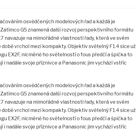
račováním osvědčených modelových řad a každá je
. Zatímco G5 znamená další rozvoj perspektivního formátu
7 navazuje na mimořádné vlastnosti řady, která ve svém
době vrchol mezi kompakty. Objektiv světelný F1.4 sice už
u EX2F, nicméně ho světelností o fous předčí a špička to
í i nadále svoje příznivce a Panasonic jim vychází vstříc
račováním osvědčených modelových řad a každá je
. Zatímco G5 znamená další rozvoj perspektivního formátu
7 navazuje na mimořádné vlastnosti řady, která ve svém
době vrchol mezi kompakty. Objektiv světelný F1.4 sice už
u EX2F, nicméně ho světelností o fous předčí a špička to
í i nadále svoje příznivce a Panasonic jim vychází vstříc