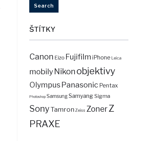
ŠTÍTKY
Canon
Fujifilm
iPhone
Eizo
Leica
objektivy
mobily
Nikon
Panasonic
Olympus
Pentax
Samyang
Sigma
Samsung
Photoshop
Z
Sony
Zoner
Tamron
Zeiss
PRAXE