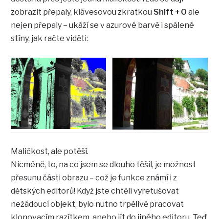
zobrazit přepaly, klávesovou zkratkou
Shift + O
ale
nejen přepaly – ukáží se v azurové barvě i spálené
stíny, jak račte viděti:
Maličkost, ale potěší.
Nicméně, to, na co jsem se dlouho těšil, je možnost
přesunu části obrazu – což je funkce známí i z
dětských editorů! Když jste chtěli vyretušovat
nežádoucí objekt, bylo nutno trpělivě pracovat
klonovacím razítkem, anebo jít do jiného editoru. Teď