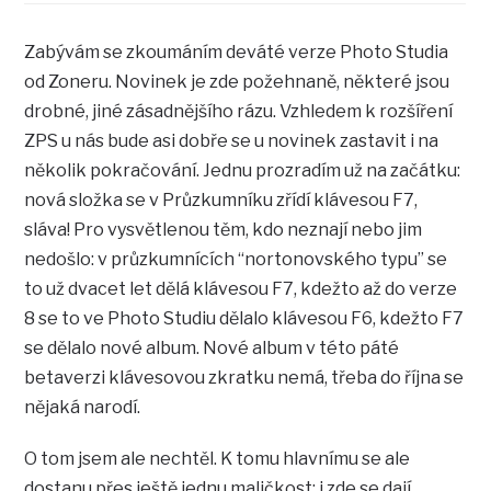
Zabývám se zkoumáním deváté verze Photo Studia
od Zoneru. Novinek je zde požehnaně, některé jsou
drobné, jiné zásadnějšího rázu. Vzhledem k rozšíření
ZPS u nás bude asi dobře se u novinek zastavit i na
několik pokračování. Jednu prozradím už na začátku:
nová složka se v Průzkumníku zřídí klávesou F7,
sláva! Pro vysvětlenou těm, kdo neznají nebo jim
nedošlo: v průzkumnících “nortonovského typu” se
to už dvacet let dělá klávesou F7, kdežto až do verze
8 se to ve Photo Studiu dělalo klávesou F6, kdežto F7
se dělalo nové album. Nové album v této páté
betaverzi klávesovou zkratku nemá, třeba do října se
nějaká narodí.
O tom jsem ale nechtěl. K tomu hlavnímu se ale
dostanu přes ještě jednu maličkost: i zde se dají