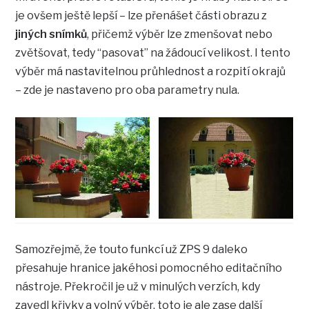
je ovšem ještě lepší – lze přenášet části obrazu z
jiných snímků
, přičemž výběr lze zmenšovat nebo
zvětšovat, tedy “pasovat” na žádoucí velikost. I tento
výběr má nastavitelnou průhlednost a rozpití okrajů
– zde je nastaveno pro oba parametry nula.
Samozřejmě, že touto funkcí už ZPS 9 daleko
přesahuje hranice jakéhosi pomocného editačního
nástroje. Překročil je už v minulých verzích, kdy
zavedl křivky a volný výběr, toto je ale zase další