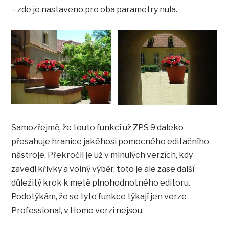
– zde je nastaveno pro oba parametry nula.
Samozřejmě, že touto funkcí už ZPS 9 daleko
přesahuje hranice jakéhosi pomocného editačního
nástroje. Překročil je už v minulých verzích, kdy
zavedl křivky a volný výběr, toto je ale zase další
důležitý krok k metě plnohodnotného editoru.
Podotýkám, že se tyto funkce týkají jen verze
Professional, v Home verzi nejsou.