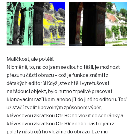
Maličkost, ale potěší.
Nicméně, to, na co jsem se dlouho těšil, je možnost
přesunu části obrazu – což je funkce známí i z
dětských editorů! Když jste chtěli vyretušovat
nežádoucí objekt, bylo nutno trpělivě pracovat
klonovacím razítkem, anebo jít do jiného editoru. Teď
už stačí zvolit libovolným způsobem výběr,
klávesovou zkratkou
Ctrl+C
ho vložit do schránky a
klávesovou zkratkou
Ctrl+V
anebo nástrojem z
palety nástrojů ho vložíme do obrazu. Lze mu