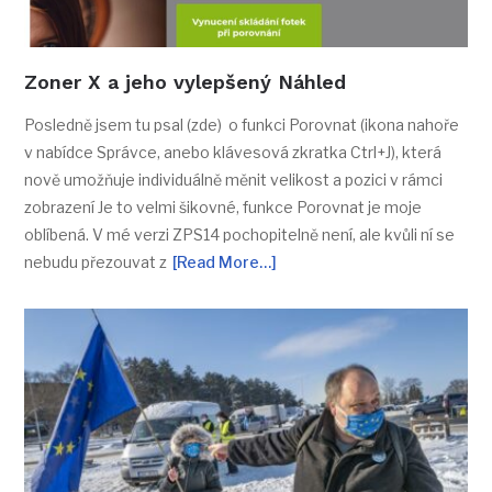
Zoner X a jeho vylepšený Náhled
Posledně jsem tu psal (zde) o funkci Porovnat (ikona nahoře
v nabídce Správce, anebo klávesová zkratka Ctrl+J), která
nově umožňuje individuálně měnit velikost a pozici v rámci
zobrazení Je to velmi šikovné, funkce Porovnat je moje
oblíbená. V mé verzi ZPS14 pochopitelně není, ale kvůli ní se
nebudu přezouvat z
[Read More…]