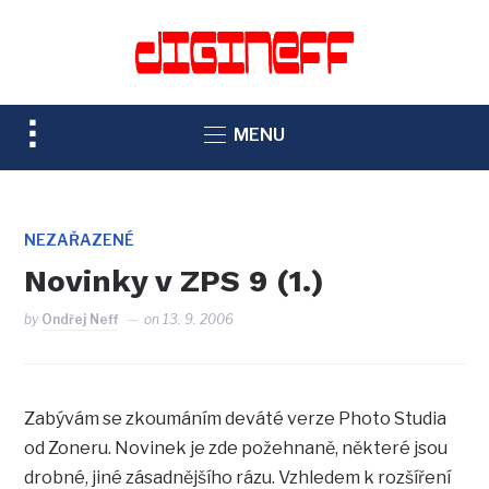
TOGGLE
MENU
SIDEBAR
&
NAVIGATION
NEZAŘAZENÉ
Novinky v ZPS 9 (1.)
by
Ondřej Neff
on
13. 9. 2006
Zabývám se zkoumáním deváté verze Photo Studia
od Zoneru. Novinek je zde požehnaně, některé jsou
drobné, jiné zásadnějšího rázu. Vzhledem k rozšíření