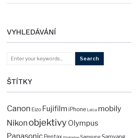
VYHLEDÁVÁNÍ
ŠTÍTKY
Canon
mobily
Fujifilm
iPhone
Eizo
Leica
objektivy
Nikon
Olympus
Panasonic
Pentax
Samyang
Samsung
Photoshop