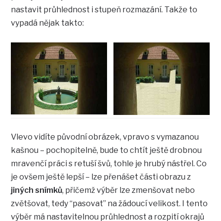
nastavit průhlednost i stupeň rozmazání. Takže to
vypadá nějak takto:
Vlevo vidíte původní obrázek, vpravo s vymazanou
kašnou – pochopitelně, bude to chtít ještě drobnou
mravenčí práci s retuší švů, tohle je hrubý nástřel. Co
je ovšem ještě lepší – lze přenášet části obrazu z
jiných snímků
, přičemž výběr lze zmenšovat nebo
zvětšovat, tedy “pasovat” na žádoucí velikost. I tento
výběr má nastavitelnou průhlednost a rozpití okrajů