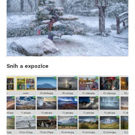
Sníh a expozice