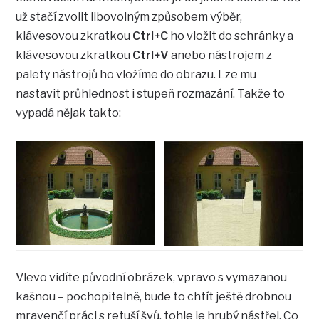
už stačí zvolit libovolným způsobem výběr,
klávesovou zkratkou
Ctrl+C
ho vložit do schránky a
klávesovou zkratkou
Ctrl+V
anebo nástrojem z
palety nástrojů ho vložíme do obrazu. Lze mu
nastavit průhlednost i stupeň rozmazání. Takže to
vypadá nějak takto:
Vlevo vidíte původní obrázek, vpravo s vymazanou
kašnou – pochopitelně, bude to chtít ještě drobnou
mravenčí práci s retuší švů, tohle je hrubý nástřel. Co