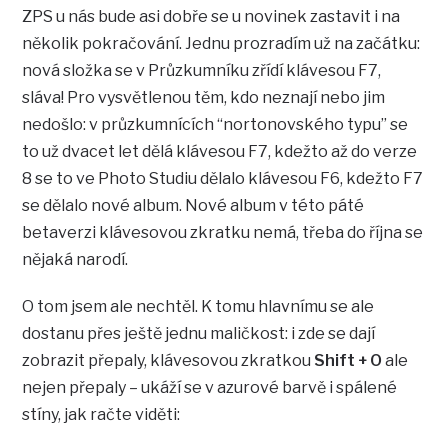
ZPS u nás bude asi dobře se u novinek zastavit i na
několik pokračování. Jednu prozradím už na začátku:
nová složka se v Průzkumníku zřídí klávesou F7,
sláva! Pro vysvětlenou těm, kdo neznají nebo jim
nedošlo: v průzkumnících “nortonovského typu” se
to už dvacet let dělá klávesou F7, kdežto až do verze
8 se to ve Photo Studiu dělalo klávesou F6, kdežto F7
se dělalo nové album. Nové album v této páté
betaverzi klávesovou zkratku nemá, třeba do října se
nějaká narodí.
O tom jsem ale nechtěl. K tomu hlavnímu se ale
dostanu přes ještě jednu maličkost: i zde se dají
zobrazit přepaly, klávesovou zkratkou
Shift + O
ale
nejen přepaly – ukáží se v azurové barvě i spálené
stíny, jak račte viděti: