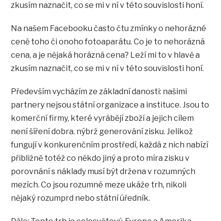
zkusím naznačit, co se mi v ní v této souvislosti honí.
Na našem Facebooku často čtu zmínky o nehorázné
ceně toho či onoho fotoaparátu. Co je to nehorázná
cena, a je nějaká horázná cena? Leží mi to v hlavě a
zkusím naznačit, co se mi v ní v této souvislosti honí.
Především vycházím ze základní danosti: našimi
partnery nejsou státní organizace a instituce. Jsou to
komerční firmy, které vyrábějí zboží a jejich cílem
není šíření dobra. nýbrž generování zisku. Jelikož
fungují v konkurenčním prostředí, každá z nich nabízí
přibližně totéž co někdo jiný a proto míra zisku v
porovnání s náklady musí být držena v rozumných
mezích. Co jsou rozumné meze ukáže trh, nikoli
nějaký rozumprd nebo státní úředník.