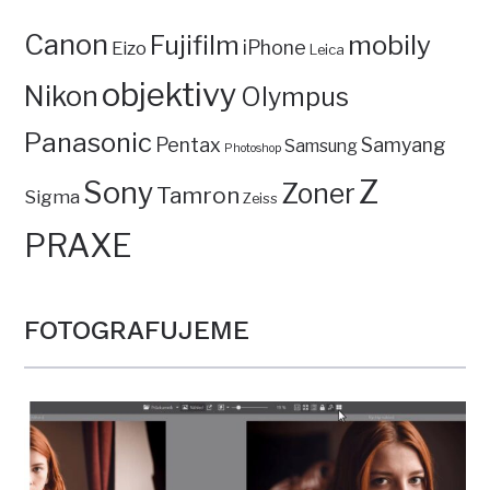
Canon
mobily
Fujifilm
iPhone
Eizo
Leica
objektivy
Nikon
Olympus
Panasonic
Pentax
Samyang
Samsung
Photoshop
Z
Sony
Zoner
Tamron
Sigma
Zeiss
PRAXE
FOTOGRAFUJEME