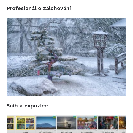
Profesionál o zálohování
Sníh a expozice