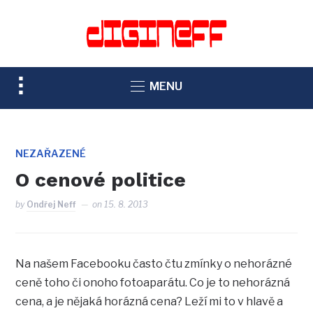
TOGGLE
MENU
SIDEBAR
&
NAVIGATION
NEZAŘAZENÉ
O cenové politice
by
Ondřej Neff
on
15. 8. 2013
Na našem Facebooku často čtu zmínky o nehorázné
ceně toho či onoho fotoaparátu. Co je to nehorázná
cena, a je nějaká horázná cena? Leží mi to v hlavě a