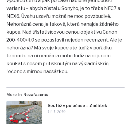
vysokou cenu a pak po čase nabídne jednodušší
variantu – abych zůstal u Sonyho, je to třeba NEC7 a
NEX6. Úvahu uzavřu možná ne moc povzbudivě.
Nehorázná cena je taková, která nenajde žádného
kupce. Nad třistatisícovou cenou objektivu Canon
200-400/4.0 se pozastavil nejeden recenzent. Ale je
nehorázná? Má svoje kupce a je tudíž v pořádku.
Jenomže na ni nemám a mohu tudíž na ni jenom
koukat s nosem přitisknutým na výkladní skříň,
řečeno s mírnou nadsázkou.
More in Nezařazené:
Soutěž v poločase – Začátek
14. 1. 2019