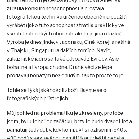
Dále: Tento trh je celosvětový. Evropa a Amerika
ztratila konkurenceschopnost a přestala
fotografickou techniku určenou obecnému použití
vyrábět (jako tuto schopnost ztratila prakticky ve
všech technických oborech, ale to je jiná otázka).
Výroba je dnes jinde, v Japonsku, Číně, Koreji a reálně
v Thajsku, Singapuru a dalších zemích. Navíc,
zákaznické jádro se také odsouvá z Evropy. Asie
bohatne a Evropa chudne. Drahé věci se lépe
prodávají bohatým než chudým, takto prosté to je.
Tohle se týká jakéhokoli zboží. Bavme se o
fotografických přístrojích.
Můj pohled na problematiku je zkreslený, protože
jsem „byl u toho“ od začátku, brzy to bude dvacet let a
pamatuji tedy doby, kdy kompakt s rozlišením 640 x
480 bodů s vestavěnou pamětí (karty ještě nebyly)