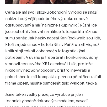
Cena ale má svoji složku obchodní. Výrobci se snaží
nabízet celý vějíř podobného výrobku cenově
odstupňovaný a míří na různé skupiny lidí. Různí lidé
jsou ochotni věnovat na nákup fotoaparátu různou
sumu peněz. Jak hezky napsal Ken Rockwell: jsou lidé,
kteří za jednu noc v hotelu Ritz v Paříži utratí víc, než
kolik stojí cokoli v obchodě s fotografickými
potřebami. V úvahu je třeba brát i konkurenci. Sony
stanovil cenu svého XR1 osmdesát tisíc, protože
nikdo jiný než Sony podobný přístroj nevyrábí a
pokud chcete mít kompakt s pevnou pětatřícou a full
frame čipem, musíte osmdesát tisíc vyklopit, tečka.
Jsme také svědky praxe, že výrobce přijde s
technicky hodně dokonalým modelem, nasadí