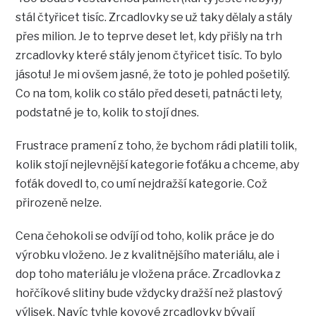
stál čtyřicet tisíc. Zrcadlovky se už taky dělaly a stály
přes milion. Je to teprve deset let, kdy přišly na trh
zrcadlovky které stály jenom čtyřicet tisíc. To bylo
jásotu! Je mi ovšem jasné, že toto je pohled pošetilý.
Co na tom, kolik co stálo před deseti, patnácti lety,
podstatné je to, kolik to stojí dnes.
Frustrace pramení z toho, že bychom rádi platili tolik,
kolik stojí nejlevnější kategorie foťáku a chceme, aby
foťák dovedl to, co umí nejdražší kategorie. Což
přirozeně nelze.
Cena čehokoli se odvíjí od toho, kolik práce je do
výrobku vloženo. Je z kvalitnějšího materiálu, ale i
dop toho materiálu je vložena práce. Zrcadlovka z
hořčíkové slitiny bude vždycky dražší než plastový
výlisek. Navíc tyhle kovové zrcadlovky bývají