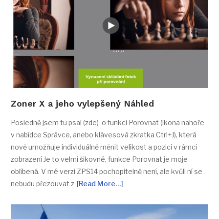
Zoner X a jeho vylepšený Náhled
Posledně jsem tu psal (zde) o funkci Porovnat (ikona nahoře
v nabídce Správce, anebo klávesová zkratka Ctrl+J), která
nově umožňuje individuálně měnit velikost a pozici v rámci
zobrazení Je to velmi šikovné, funkce Porovnat je moje
oblíbená. V mé verzi ZPS14 pochopitelně není, ale kvůli ní se
nebudu přezouvat z
[Read More…]