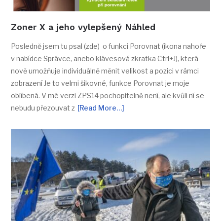
Zoner X a jeho vylepšený Náhled
Posledně jsem tu psal (zde) o funkci Porovnat (ikona nahoře
v nabídce Správce, anebo klávesová zkratka Ctrl+J), která
nově umožňuje individuálně měnit velikost a pozici v rámci
zobrazení Je to velmi šikovné, funkce Porovnat je moje
oblíbená. V mé verzi ZPS14 pochopitelně není, ale kvůli ní se
nebudu přezouvat z
[Read More…]