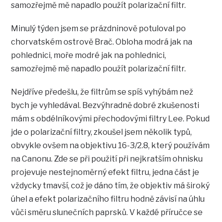
samozřejmě mě napadlo použít polarizační filtr.
Minulý týden jsem se prázdninově potuloval po
chorvatském ostrově Brač. Obloha modrá jak na
pohlednici, moře modré jak na pohlednici,
samozřejmě mě napadlo použít polarizační filtr.
Nejdříve předešlu, že filtrům se spíš vyhýbám než
bych je vyhledával. Bezvýhradně dobré zkušenosti
mám s obdélníkovými přechodovými filtry Lee. Pokud
jde o polarizační filtry, zkoušel jsem několik typů,
obvykle ovšem na objektivu 16-3/2.8, který používám
na Canonu. Zde se při použití při nejkratším ohnisku
projevuje nestejnoměrný efekt filtru, jedna část je
vždycky tmavší, což je dáno tím, že objektiv má široký
úhel a efekt polarizačního filtru hodně závisí na úhlu
vůči směru slunečních paprsků. V každé příručce se