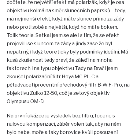
dočtete, že největší efekt má polarizák, když je osa
objektivu kolmá na směr slunečních paprsků – tedy,
má nejmenší efekt, když máte slunce přímo za zády
nebo proti sobě a největší, když ho máte bokem.
Tolik teorie. Setkal jsem se ale i s tím, že se efekt
projevil i se sluncem za zády a jindy zase že byl
nepatrný, i když teoreticky byly podmínky ideální. Má
kusá zkušenost tedy praví, že záleží na mnoha
faktorech i na typu objektivu Tady na Brači jsem
zkoušel polarizační filtr Hoya MC PL-C a
pětadvacetiprocentní přechodový filtr B-W F-Pro, na
objektivu Zuiko 12-50, což je setový objektiv
Olympusu OM-D.
Na první ukázce je výsledek bez filtru, foceno s
nulovou kompenzací, záběr volen tak, aby na něm
bylo nebe, moře a taky borovice kvůli posouzení