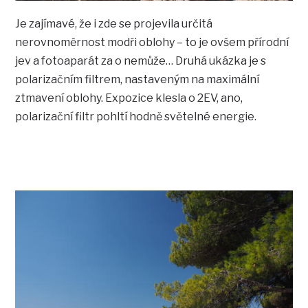
Je zajímavé, že i zde se projevila určitá
nerovnoměrnost modři oblohy – to je ovšem přírodní
jev a fotoaparát za o nemůže… Druhá ukázka je s
polarizačním filtrem, nastaveným na maximální
ztmavení oblohy. Expozice klesla o 2EV, ano,
polarizační filtr pohltí hodně světelné energie.