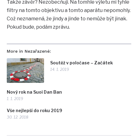
Takže závěr? Nezobecňuji. Na tomhle výletu mi tyhle
filtry na tomto objektivu a tomto aparátu nepomohly.
Což neznamená, že jindy a jinde to nemůže být jinak.
Pokud bude, podám zprávu.
More in Nezařazené:
Soutěž v poločase – Začátek
14. 1. 2019
Nový rok na Suoi Dan Ban
1. 1. 2019
Vše nejlepší do roku 2019
30. 12. 2018