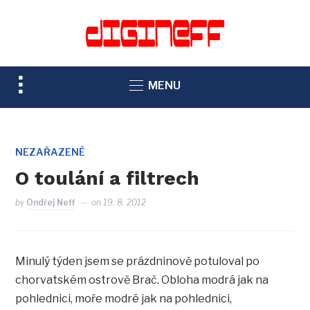
TOGGLE
MENU
SIDEBAR
&
NAVIGATION
NEZAŘAZENÉ
O toulání a filtrech
by
Ondřej Neff
on
19. 8. 2012
Minulý týden jsem se prázdninově potuloval po
chorvatském ostrově Brač. Obloha modrá jak na
pohlednici, moře modré jak na pohlednici,