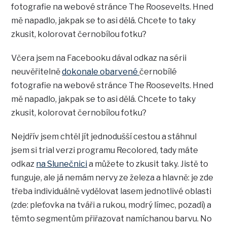
fotografie na webové stránce The Roosevelts. Hned
mě napadlo, jakpak se to asi dělá. Chcete to taky
zkusit, kolorovat černobílou fotku?
Včera jsem na Facebooku dával odkaz na sérii
neuvěřitelně
dokonale obarvené
černobílé
fotografie na webové stránce The Roosevelts. Hned
mě napadlo, jakpak se to asi dělá. Chcete to taky
zkusit, kolorovat černobílou fotku?
Nejdřív jsem chtěl jít jednodušší cestou a stáhnul
jsem si trial verzi programu Recolored, tady máte
odkaz
na Slunečnici
a můžete to zkusit taky. Jistě to
funguje, ale já nemám nervy ze železa a hlavně: je zde
třeba individuálně vydělovat lasem jednotlivé oblasti
(zde: pleťovka na tváři a rukou, modrý límec, pozadí) a
těmto segmentům přiřazovat namíchanou barvu. No