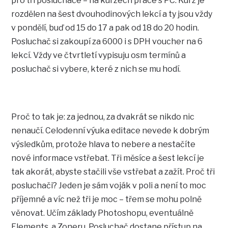
pro tři posluchače – na kurzech práce s PC. Kurz je
rozdělen na šest dvouhodinových lekcí a ty jsou vždy
v pondělí, buď od 15 do 17 a pak od 18 do 20 hodin.
Posluchač si zakoupí za 6000 i s DPH voucher na 6
lekcí. Vždy ve čtvrtletí vypisuju osm termínů a
posluchač si vybere, které z nich se mu hodí.
Proč to tak je: za jednou, za dvakrát se nikdo nic
nenaučí. Celodenní výuka editace nevede k dobrým
výsledkům, protože hlava to nebere a nestačíte
nové informace vstřebat. Tři měsíce a šest lekcí je
tak akorát, abyste stačili vše vstřebat a zažít. Proč tři
posluchači? Jeden je sám voják v poli a není to moc
příjemné a víc než tři je moc – třem se mohu polně
věnovat. Učím základy Photoshopu, eventuálně
Elements, a Zoneru. Posluchač dostane přístup na