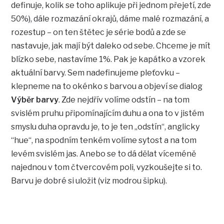
definuje, kolik se toho aplikuje při jednom přejetí, zde
50%), dále rozmazání okrajů, dáme malé rozmazání, a
rozestup – on ten štětec je série bodů a zde se
nastavuje, jak mají být daleko od sebe. Chceme je mít
blízko sebe, nastavíme 1%. Pak je kapátko a vzorek
aktuální barvy. Sem nadefinujeme pleťovku –
klepneme na to okénko s barvou a objeví se dialog
Výběr barvy
. Zde nejdřív volíme odstín – na tom
svislém pruhu připomínajícím duhu a ona to v jistém
smyslu duha opravdu je, to je ten „odstín“, anglicky
“hue“, na spodním tenkém volíme sytost a na tom
levém svislém jas. Anebo se to dá dělat víceméně
najednou v tom čtvercovém poli, vyzkoušejte si to.
Barvu je dobré si uložit (viz modrou šipku).