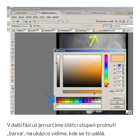
V další fázi už jen určíme štětci stupeň prolnutí
„barva“, na ukázce vidíme, kde se to udělá.