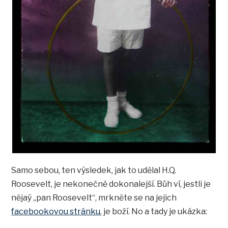
Samo sebou, ten výsledek, jak to udělal H.Q.
Roosevelt, je nekonečně dokonalejší. Bůh ví, jestli je
nějaý „pan Roosevelt“, mrkněte se na jejich
facebookovou stránku
, je boží. No a tady je ukázka: