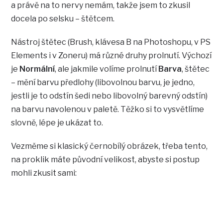
a právě na to nervy nemám, takže jsem to zkusil
docela po selsku – štětcem.
Nástroj štětec (Brush, klávesa B na Photoshopu, v PS
Elements i v Zoneru) má různé druhy prolnutí. Výchozí
je
Normální
, ale jakmile volíme prolnutí
Barva
, štětec
– mění barvu předlohy (libovolnou barvu, je jedno,
jestli je to odstín šedi nebo libovolný barevný odstín)
na barvu navolenou v paletě. Těžko si to vysvětlíme
slovně, lépe je ukázat to.
Vezměme si klasický černobílý obrázek, třeba tento,
na proklik máte původní velikost, abyste si postup
mohli zkusit sami: