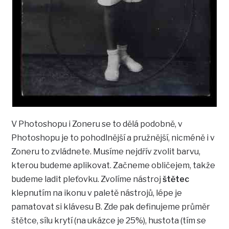
V Photoshopu i Zoneru se to dělá podobně, v
Photoshopu je to pohodlnější a pružnější, nicméně i v
Zoneru to zvládnete. Musíme nejdřív zvolit barvu,
kterou budeme aplikovat. Začneme obličejem, takže
budeme ladit pleťovku. Zvolíme nástroj
štětec
klepnutím na ikonu v paletě nástrojů, lépe je
pamatovat si klávesu B. Zde pak definujeme průměr
štětce, sílu krytí (na ukázce je 25%), hustota (tím se