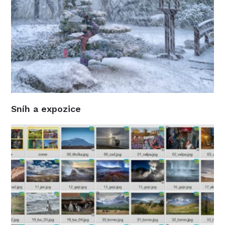
Sníh a expozice