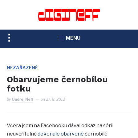
TOGGLE
MENU
SIDEBAR
&
NAVIGATION
NEZAŘAZENÉ
Obarvujeme černobílou
fotku
by
Ondřej Neff
on
27. 8. 2012
Včera jsem na Facebooku dával odkaz na sérii
neuvěřitelně
dokonale obarvené
černobílé