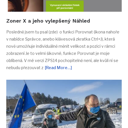
Zoner X a jeho vylepšený Náhled
Posledně jsem tu psal (zde) o funkci Porovnat (ikona nahoře
v nabídce Správce, anebo klávesová zkratka Ctrl+J), která
nově umožňuje individuálně měnit velikost a pozici v rámci
zobrazení Je to velmi šikovné, funkce Porovnat je moje
oblíbená. V mé verzi ZPS14 pochopitelně není, ale kvůli ní se
nebudu přezouvat z
[Read More…]