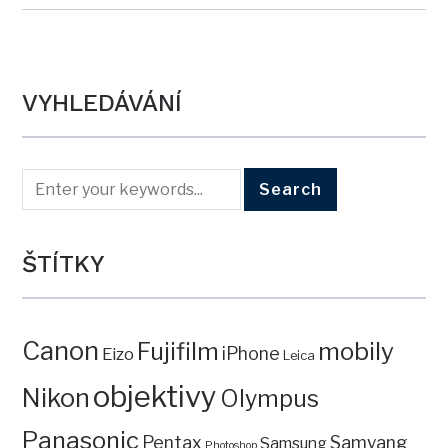
VYHLEDÁVÁNÍ
ŠTÍTKY
Canon
mobily
Fujifilm
iPhone
Eizo
Leica
objektivy
Nikon
Olympus
Panasonic
Pentax
Samyang
Samsung
Photoshop