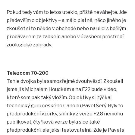
Pokud tedy vám to letos uteklo, příště neváhejte. Jde
především o objektivy – a málo platné, něco jiného je
zkoušet si to někde v obchodě nebo na ulici s bdělým
prodavačem za zadkem anebo v úžasném prostředí
zoologické zahrady.
Telezoom 70-200
Tahle dvojka byla samozřejmě dvouhvězdí. Zkoušeli
jsme ji s Michalem Houdkem a na F22 bude video,
které sem pak taký vložím. Objektivy si hýčkal
technický guru českého Canonu Pavel Šerý. Byly to
předprodukční vzorky, snímky z verze F2.8 nemohu
publikovat, čtyřková verze byla sice také
předprodukční, ale jaksi testovatelná. Zde je Pavel s