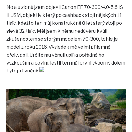
No a u slonů jsem objevil Canon EF 70-300/4.0-5.6 IS
II USM, objektiv který po cashback stojí nějakých 11
tisíc, kdežto ten můj konstrukčně 8 let starý stojí po
slevě 32 tisíc. Měl jsem k němu nedůvěru kvůli
zkušenostem se starým modelem 70-300, tohle je
model z roku 2016. Výsledek mě velmi příjemně
překvapil. Určitě mu věnuji úsilí a pořádně ho
vyzkouším a povím, jestli ten můj první výborný dojem
byl oprávněný.