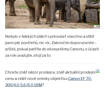
Nebylo v lidských silách vyzkoušet všechno a slíbil
jsem pár postřehů, nic víc. Zakončím doporučením –
příště, pokud patříte do ekosystému Canonu, o účasti
za rok uvažujte, stojí za to.
Chcete znát názor prodejce, znát aktuální prodejní
cenu a vidět nové snímky objektivu
Canon EF 70-
300/4.0-5.6 IS II USM
?