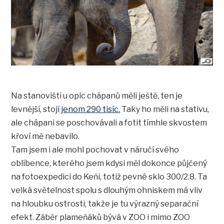
Na stanovišti u opic chápanů měli ještě, ten je
levnější, stojí
jenom 290 tisíc.
Taky ho měli na stativu,
ale chápani se poschovávali a fotit tímhle skvostem
křoví mě nebavilo.
Tam jsem i ale mohl pochovat v náručí svého
oblíbence, kterého jsem kdysi měl dokonce půjčený
na fotoexpedici do Keňi, totiž pevné sklo 300/2.8. Ta
velká světelnost spolu s dlouhým ohniskem má vliv
na hloubku ostrosti, takže je tu výrazný separační
efekt. Záběr plameňáků bývá v ZOO i mimo ZOO