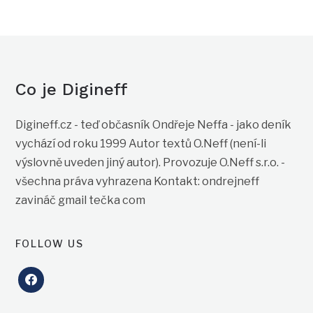
Co je Digineff
Digineff.cz - teď občasník Ondřeje Neffa - jako deník
vychází od roku 1999 Autor textů O.Neff (není-li
výslovně uveden jiný autor). Provozuje O.Neff s.r.o. -
všechna práva vyhrazena Kontakt: ondrejneff
zavináč gmail tečka com
FOLLOW US
facebook