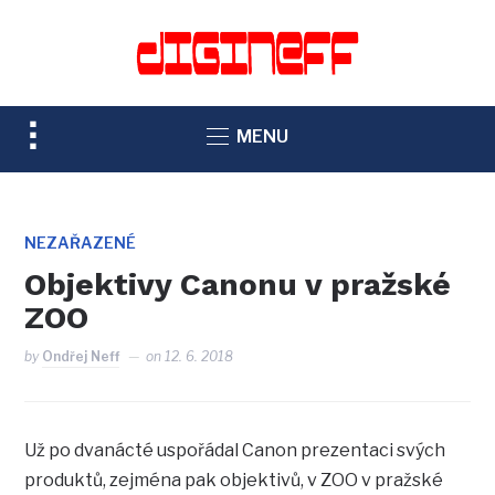
TOGGLE
MENU
SIDEBAR
&
NAVIGATION
NEZAŘAZENÉ
Objektivy Canonu v pražské
ZOO
by
Ondřej Neff
on
12. 6. 2018
Už po dvanácté uspořádal Canon prezentaci svých
produktů, zejména pak objektivů, v ZOO v pražské