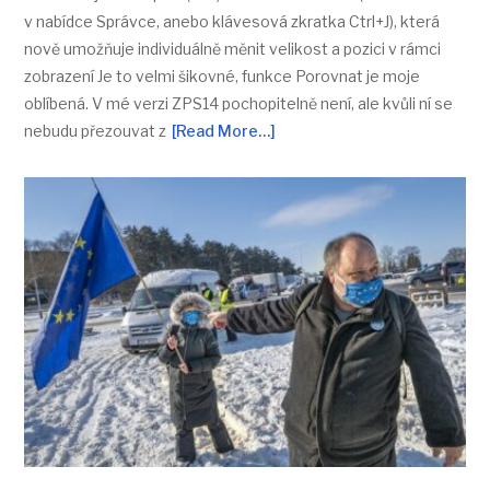
v nabídce Správce, anebo klávesová zkratka Ctrl+J), která
nově umožňuje individuálně měnit velikost a pozici v rámci
zobrazení Je to velmi šikovné, funkce Porovnat je moje
oblíbená. V mé verzi ZPS14 pochopitelně není, ale kvůli ní se
nebudu přezouvat z
[Read More…]