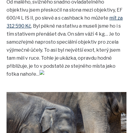
Od malého, svižného snadno ovladatelného
objektivu jsem přeskočil na slona mezi objektivy, EF
600/4 L IS II, po slevě a s cashback ho můžete
mít za
312 590 Kč
. Byl pěkně na stativu a museli jsme ho i s
tím stativem přenášet dva. On sám váží 4 kg… Je to
samozřejmě naprosto speciální objektiv pro zcela
výjimečné účely. To asi byl největší exot, který jsem
tam měl v ruce. Tohle je ukázka, opravdu hodně
přibližuje, je to v podstatě ze stejného místa jako
fotka nahoře…