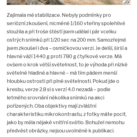
Zajímala mě stabilizace. Nebyly podmínky pro
seriózní zkoušení, nicméně 1/160 vteřiny spolehlivě
sloužila a při troše štěstí jsem udělal i pár vcelku
ostrých snímků při 1/20 sec na 200 mm. Samozřejmě
jsem zkoušel i dva – osmičkovou verzi. Je delší, širší a
hlavně váží 1440 g proti 780 g čtyřkové verze. Má
ovšem o krok větší světelnost, to je výhoda při nízké
světelné hladině a hlavně – má tím pádem menší
hloubku ostrosti při plné světelnosti. Pokud jde o
kresbu, verze 2.8 si s verzí 4.0 nezadá – podle
letmého srovnání několika snímků na akci
pořízených. Oba objektivy mají zvláštní
charakteristiku mikrokontrastu, z fotky máte pocit,
jako by měla nějaké vnitřní světlo. Bohužel nemohu
předvést obrázky, nejsou uvolněné k publikaci.