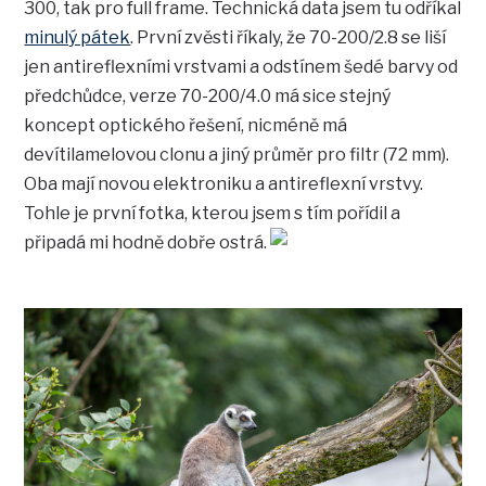
300, tak pro full frame. Technická data jsem tu odříkal
minulý pátek
. První zvěsti říkaly, že 70-200/2.8 se liší
jen antireflexními vrstvami a odstínem šedé barvy od
předchůdce, verze 70-200/4.0 má sice stejný
koncept optického řešení, nicméně má
devítilamelovou clonu a jiný průměr pro filtr (72 mm).
Oba mají novou elektroniku a antireflexní vrstvy.
Tohle je první fotka, kterou jsem s tím pořídil a
připadá mi hodně dobře ostrá.