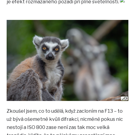
je efekt rozmazaného pozadí při plné světelnosti.
Zkoušel jsem, co to udělá, když zacloním na F13 – to
už bývá ošemetné kvůli difrakci, nicméně pokus nic
nestojí a ISO 800 zase není zas tak moc velká