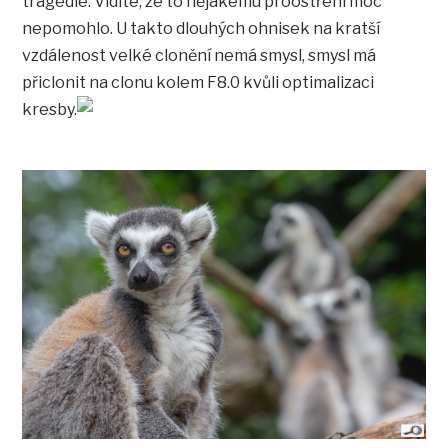
tragédie. Vidíte, že to nějakému proostření moc
nepomohlo. U takto dlouhých ohnisek na kratší
vzdálenost velké clonění nemá smysl, smysl má
přiclonit na clonu kolem F8.0 kvůli optimalizaci
kresby.