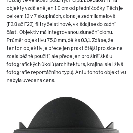
rozdíly ve velikosti použitých čipů. Lze zaostřit na
objekty vzdálené jen 1,8 cm od přední čočky. Těch je
celkem 12 v 7 skupinách, clona je sedmilamelová
(F2.8 až F22), filtry želatinové, vkládají se do zadní
části. Objektiv má integrovanou sluneční clonu.
Průměr objektivu 75,8 mm, délka 83,1. Zdá se, že
tenton objektiv je přece jen praktičtější pro sice ne
zcela běžné použití, ale přece jen pro širší škálu
fotografických úkolů (architektura, krajina, ale i živá
fotografie reportážního typu). Ani u tohoto objektivu
nebyla uvedena cena.