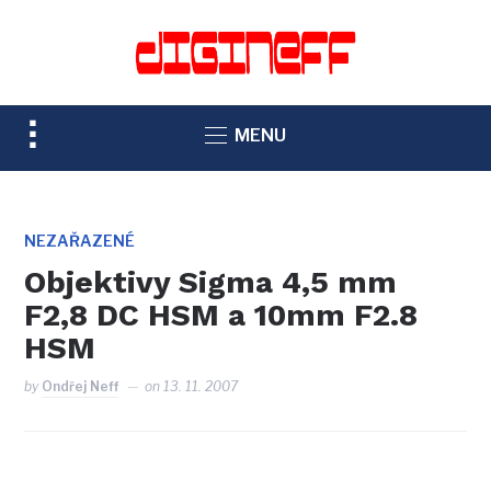
TOGGLE
MENU
SIDEBAR
&
NAVIGATION
NEZAŘAZENÉ
Objektivy Sigma 4,5 mm
F2,8 DC HSM a 10mm F2.8
HSM
by
Ondřej Neff
on
13. 11. 2007