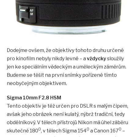
Dodejme ovšem, že objektivy tohoto druhu určené
pro kinofilm nebyly nikdy levné – a
vždycky
sloužily
jen ke speciálním vědeckým a uměleckým záměrům.
Budeme se těšit na první snímky pořízené tímto
neobyčejným objektivem.
Sigma 10mm F2.8 HSM
Tento objektiv je též určen pro DSLR s malým čipem,
avšak jeho obrázek není kulatý, nýbrž tradiční, tedy
obdélníkový. V tělech přístrojů Nikon má úhel záběru
0
0
0
skutečně 180
, v tělech Sigma 154
a Canon 167
–