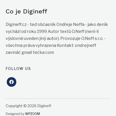
Co je Digineff
Digineff.cz - teď občasník Ondřeje Neffa - jako deník
vychází od roku 1999 Autor textů O.Neff (není-li
výslovně uveden jiný autor). Provozuje O.Neff s.r.o. -
všechna práva vyhrazena Kontakt: ondrejneff
zavináč gmail tečka com
FOLLOW US
facebook
Copyright © 2026 Digineff
Designed by
WPZOOM