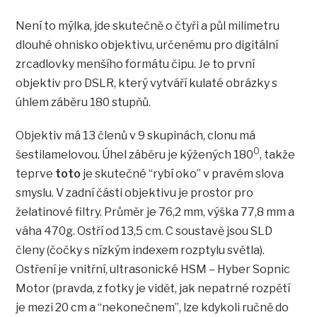
Není to mýlka, jde skutečně o čtyři a půl milimetru
dlouhé ohnisko objektivu, určenému pro digitální
zrcadlovky menšího formátu čipu. Je to první
objektiv pro DSLR, který vytváří kulaté obrázky s
úhlem záběru 180 stupňů.
Objektiv má 13 členů v 9 skupinách, clonu má
0
šestilamelovou. Úhel záběru je kýžených 180
, takže
teprve
toto
je skutečné “rybí oko” v pravém slova
smyslu. V zadní části objektivu je prostor pro
želatinové filtry. Průměr je 76,2 mm, výška 77,8 mm a
váha 470g. Ostří od 13,5 cm. C soustavě jsou SLD
členy (čočky s nízkým indexem rozptylu světla).
Ostření je vnitřní, ultrasonické HSM – Hyber Sopnic
Motor (pravda, z fotky je vidět, jak nepatrné rozpětí
je mezi 20 cm a “nekonečnem”, lze kdykoli ručně do