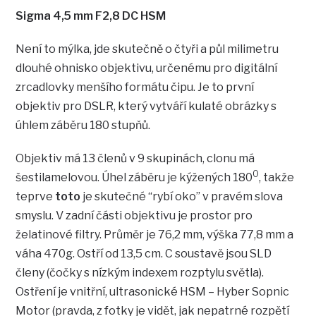
Sigma 4,5 mm F2,8 DC HSM
Není to mýlka, jde skutečně o čtyři a půl milimetru
dlouhé ohnisko objektivu, určenému pro digitální
zrcadlovky menšího formátu čipu. Je to první
objektiv pro DSLR, který vytváří kulaté obrázky s
úhlem záběru 180 stupňů.
Objektiv má 13 členů v 9 skupinách, clonu má
0
šestilamelovou. Úhel záběru je kýžených 180
, takže
teprve
toto
je skutečné “rybí oko” v pravém slova
smyslu. V zadní části objektivu je prostor pro
želatinové filtry. Průměr je 76,2 mm, výška 77,8 mm a
váha 470g. Ostří od 13,5 cm. C soustavě jsou SLD
členy (čočky s nízkým indexem rozptylu světla).
Ostření je vnitřní, ultrasonické HSM – Hyber Sopnic
Motor (pravda, z fotky je vidět, jak nepatrné rozpětí