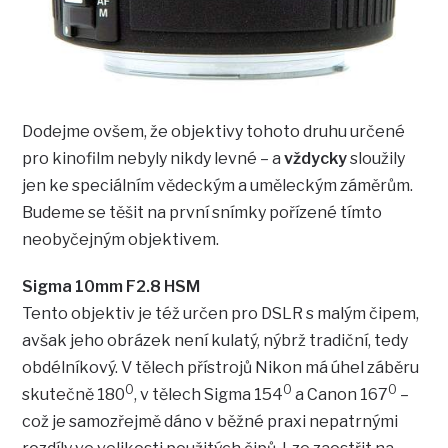
Dodejme ovšem, že objektivy tohoto druhu určené
pro kinofilm nebyly nikdy levné – a
vždycky
sloužily
jen ke speciálním vědeckým a uměleckým záměrům.
Budeme se těšit na první snímky pořízené tímto
neobyčejným objektivem.
Sigma 10mm F2.8 HSM
Tento objektiv je též určen pro DSLR s malým čipem,
avšak jeho obrázek není kulatý, nýbrž tradiční, tedy
obdélníkový. V tělech přístrojů Nikon má úhel záběru
0
0
0
skutečně 180
, v tělech Sigma 154
a Canon 167
–
což je samozřejmě dáno v běžné praxi nepatrnými