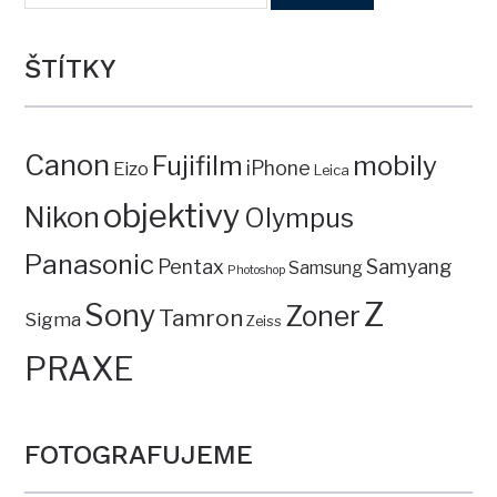
ŠTÍTKY
Canon
mobily
Fujifilm
iPhone
Eizo
Leica
objektivy
Nikon
Olympus
Panasonic
Pentax
Samyang
Samsung
Photoshop
Z
Sony
Zoner
Tamron
Sigma
Zeiss
PRAXE
FOTOGRAFUJEME