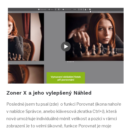
Zoner X a jeho vylepšený Náhled
Posledně jsem tu psal (zde) o funkci Porovnat (ikona nahoře
v nabídce Správce, anebo klávesová zkratka Ctrl+J), která
nově umožňuje individuálně měnit velikost a pozici v rámci
zobrazení Je to velmi šikovné, funkce Porovnat je moje