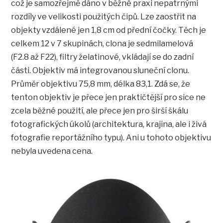
což je samozřejmě dáno v běžné praxi nepatrnými
rozdíly ve velikosti použitých čipů. Lze zaostřit na
objekty vzdálené jen 1,8 cm od přední čočky. Těch je
celkem 12 v 7 skupinách, clona je sedmilamelová
(F2.8 až F22), filtry želatinové, vkládají se do zadní
části. Objektiv má integrovanou sluneční clonu.
Průměr objektivu 75,8 mm, délka 83,1. Zdá se, že
tenton objektiv je přece jen praktičtější pro sice ne
zcela běžné použití, ale přece jen pro širší škálu
fotografických úkolů (architektura, krajina, ale i živá
fotografie reportážního typu). Ani u tohoto objektivu
nebyla uvedena cena.