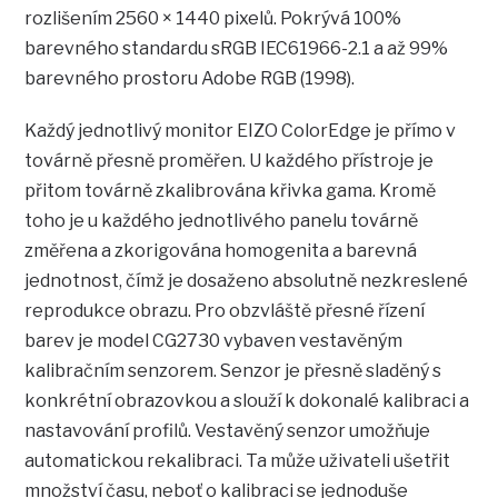
rozlišením 2560 × 1440 pixelů. Pokrývá 100%
barevného standardu sRGB IEC61966-2.1 a až 99%
barevného prostoru Adobe RGB (1998).
Každý jednotlivý monitor EIZO ColorEdge je přímo v
továrně přesně proměřen. U každého přístroje je
přitom továrně zkalibrována křivka gama. Kromě
toho je u každého jednotlivého panelu továrně
změřena a zkorigována homogenita a barevná
jednotnost, čímž je dosaženo absolutně nezkreslené
reprodukce obrazu. Pro obzvláště přesné řízení
barev je model CG2730 vybaven vestavěným
kalibračním senzorem. Senzor je přesně sladěný s
konkrétní obrazovkou a slouží k dokonalé kalibraci a
nastavování profilů. Vestavěný senzor umožňuje
automatickou rekalibraci. Ta může uživateli ušetřit
množství času, neboť o kalibraci se jednoduše