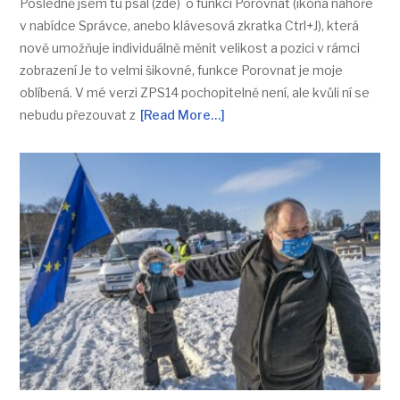
Posledně jsem tu psal (zde) o funkci Porovnat (ikona nahoře
v nabídce Správce, anebo klávesová zkratka Ctrl+J), která
nově umožňuje individuálně měnit velikost a pozici v rámci
zobrazení Je to velmi šikovné, funkce Porovnat je moje
oblíbená. V mé verzi ZPS14 pochopitelně není, ale kvůli ní se
nebudu přezouvat z
[Read More…]