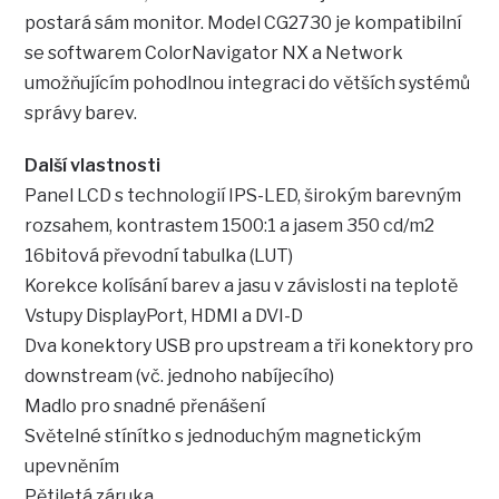
postará sám monitor. Model CG2730 je kompatibilní
se softwarem ColorNavigator NX a Network
umožňujícím pohodlnou integraci do větších systémů
správy barev.
Další vlastnosti
Panel LCD s technologií IPS-LED, širokým barevným
rozsahem, kontrastem 1500:1 a jasem 350 cd/m2
16bitová převodní tabulka (LUT)
Korekce kolísání barev a jasu v závislosti na teplotě
Vstupy DisplayPort, HDMI a DVI-D
Dva konektory USB pro upstream a tři konektory pro
downstream (vč. jednoho nabíjecího)
Madlo pro snadné přenášení
Světelné stínítko s jednoduchým magnetickým
upevněním
Pětiletá záruka