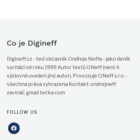
Co je Digineff
Digineff.cz - teď občasník Ondřeje Neffa - jako deník
vychází od roku 1999 Autor textů O.Neff (není-li
výslovně uveden jiný autor). Provozuje O.Neff s.r.o. -
všechna práva vyhrazena Kontakt: ondrejneff
zavináč gmail tečka com
FOLLOW US
facebook