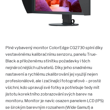
Plně vybavený monitor ColorEdge CG2730 splní díky
vestavěnému kalibračnímu senzoru, panelu True-
Black a přiloženému stínítku požadavky i těch
nejnáročnějších uživatelů. Díky jeho snadnému
nastavení a rychlému zkalibrování jej využijí nejen
profesionálové, ale i začínající fotografové – prostě
všichni, kdo upravují své fotky a potřebuje tedy mít
jistotu korektního zobrazování svých barev na
monitoru. Monitor je navíc osazen panelem LCD (IPS)
se širokým barevným rozsahem (Wide Gamut) a