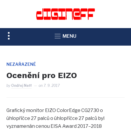
TOGGLE
MENU
SIDEBAR
&
NAVIGATION
NEZAŘAZENÉ
Ocenění pro EIZO
by
Ondřej Neff
on
7. 9. 2017
Grafický monitor EIZO ColorEdge CG2730 o
úhlopříčce 27 palců o úhlopříčce 27 palců byl
vyznamenán cenou EISA Award 2017–2018