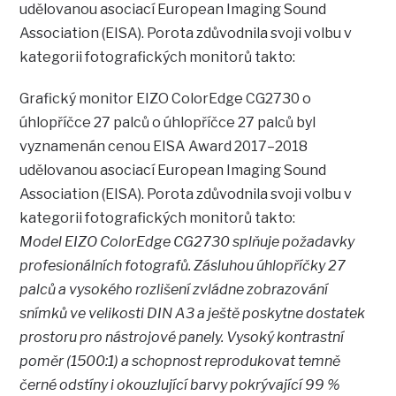
udělovanou asociací European Imaging Sound
Association (EISA). Porota zdůvodnila svoji volbu v
kategorii fotografických monitorů takto:
Grafický monitor EIZO ColorEdge CG2730 o
úhlopříčce 27 palců o úhlopříčce 27 palců byl
vyznamenán cenou EISA Award 2017–2018
udělovanou asociací European Imaging Sound
Association (EISA). Porota zdůvodnila svoji volbu v
kategorii fotografických monitorů takto:
Model EIZO ColorEdge CG2730 splňuje požadavky
profesionálních fotografů. Zásluhou úhlopříčky 27
palců a vysokého rozlišení zvládne zobrazování
snímků ve velikosti DIN A3 a ještě poskytne dostatek
prostoru pro nástrojové panely. Vysoký kontrastní
poměr (1500:1) a schopnost reprodukovat temně
černé odstíny i okouzlující barvy pokrývající 99 %