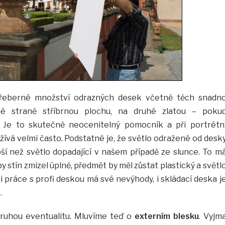
řeberné množství odrazných desek včetně těch snadn
né straně stříbrnou plochu, na druhé zlatou – poku
. Je to skutečně neocenitelný pomocník a při portrétn
užívá velmi často. Podstatné je, že světlo odražené od desk
ší než světlo dopadající v našem případě ze slunce. To m
y stín zmizel úplně, předmět by měl zůstat plastický a světl
 práce s profi deskou má své nevýhody, i skládací deska j
.
druhou eventualitu. Mluvíme teď o
externím blesku
. Vyjm