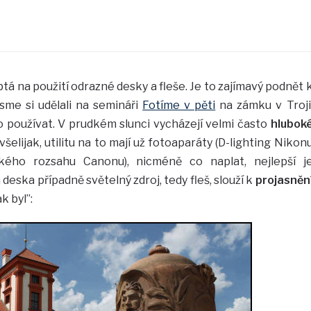
ptá na použití odrazné desky a fleše. Je to zajímavý podnět 
sme si udělali na semináři
Fotíme v pěti
na zámku v Troji
 používat. V prudkém slunci vycházejí velmi často
hlubok
všelijak, utilitu na to mají už fotoaparáty (D-lighting Nikon
kého rozsahu Canonu), nicméně co naplat, nejlepší j
eska případně světelný zdroj, tedy fleš, slouží k
projasněn
k byl”: