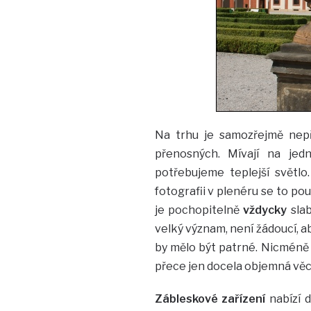
Na trhu je samozřejmě nep
přenosných. Mívají na jed
potřebujeme teplejší světlo
fotografii v plenéru se to po
je pochopitelně
vždycky
slab
velký význam, není žádoucí, ab
by mělo být patrné. Nicméně i
přece jen docela objemná věc
Zábleskové zařízení
nabízí 