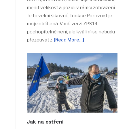
měnit velikost a pozici v rámci zobrazení
Je to velmi šikovné, funkce Porovnat je
moje oblíbená. V mé verzi ZPS14
pochopitelně není, ale kvůli ní se nebudu
přezouvat z
[Read More…]
Jak na ostření