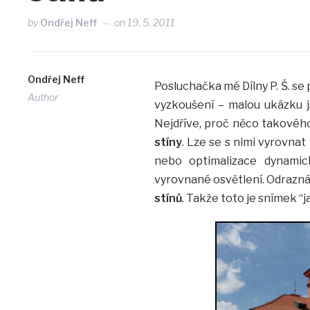
by
Ondřej Neff
on
19. 5. 2011
Ondřej Neff
Posluchačka mé Dílny P. Š. se 
Author
vyzkoušení – malou ukázku j
Nejdříve, proč něco takového
stíny
. Lze se s nimi vyrovnat 
nebo optimalizace dynamic
vyrovnané osvětlení. Odrazná d
stínů
. Takže toto je snímek “ja