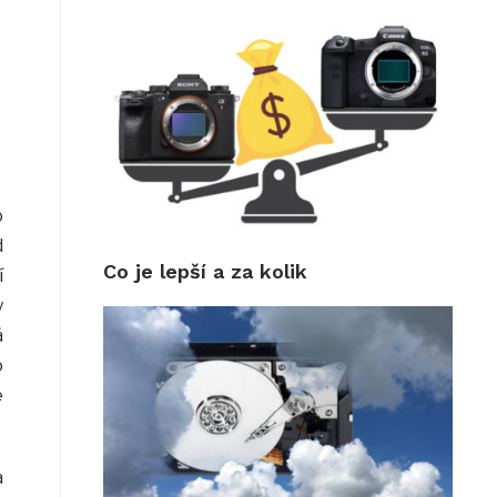
o
d
Co je lepší a za kolik
í
y
á
o
e
a