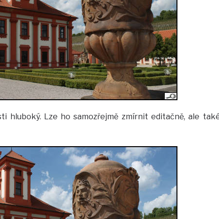
osti hluboký. Lze ho samozřejmě zmírnit editačně, ale tak