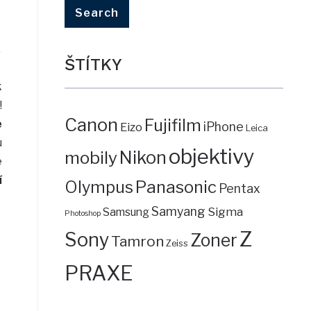
ŠTÍTKY
k
!
Canon
Fujifilm
é
iPhone
Eizo
Leica
u
objektivy
mobily
Nikon
e
í
Panasonic
Olympus
Pentax
Samyang
Sigma
Samsung
Photoshop
Z
Sony
Zoner
Tamron
Zeiss
PRAXE