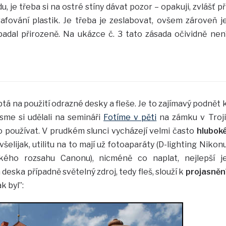
 je třeba si na ostré stíny dávat pozor – opakuji, zvlášť př
rafování plastik. Je třeba je zeslabovat, ovšem zároveň j
adal přirozeně. Na ukázce č. 3 tato zásada očividně nen
ptá na použití odrazné desky a fleše. Je to zajímavý podnět 
sme si udělali na semináři
Fotíme v pěti
na zámku v Troji
 používat. V prudkém slunci vycházejí velmi často
hlubok
všelijak, utilitu na to mají už fotoaparáty (D-lighting Nikon
kého rozsahu Canonu), nicméně co naplat, nejlepší j
eska případně světelný zdroj, tedy fleš, slouží k
projasněn
k byl”: