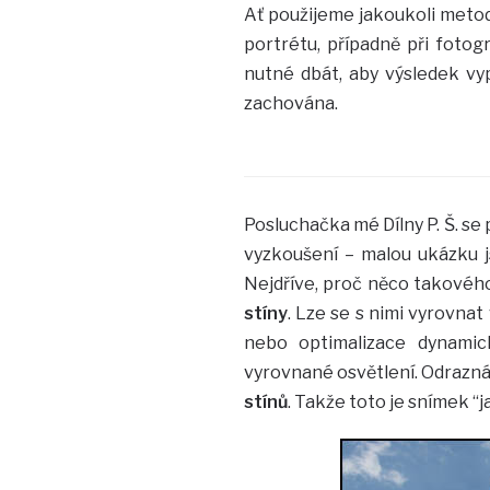
Ať použijeme jakoukoli metodu,
portrétu, případně při fotog
nutné dbát, aby výsledek vyp
zachována.
Posluchačka mé Dílny P. Š. se 
vyzkoušení – malou ukázku j
Nejdříve, proč něco takového
stíny
. Lze se s nimi vyrovnat 
nebo optimalizace dynamic
vyrovnané osvětlení. Odrazná d
stínů
. Takže toto je snímek “ja