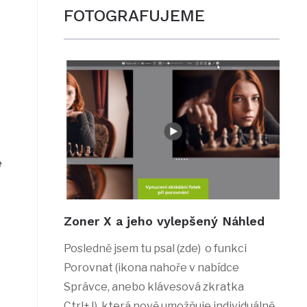
FOTOGRAFUJEME
é
Zoner X a jeho vylepšený Náhled
Posledně jsem tu psal (zde) o funkci
Porovnat (ikona nahoře v nabídce
Správce, anebo klávesová zkratka
Ctrl+J), která nově umožňuje individuálně