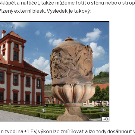
yklápět a natáčet, takže můžeme fotit o stěnu nebo o strop
 řízený externí blesk. Výsledek je takový:
 zvedl na +1 EV, výkon lze zmírňovat a lze tedy dosáhnout 