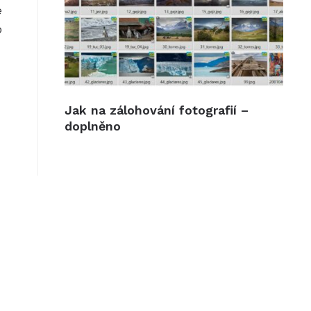
e
o
Jak na zálohování fotografií –
doplněno