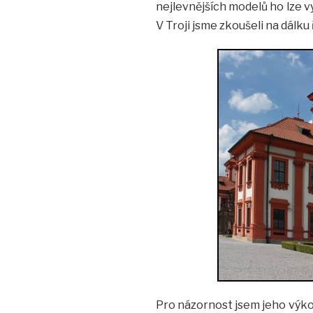
nejlevnějších modelů ho lze v
V Troji jsme zkoušeli na dálku
Pro názornost jsem jeho výkon