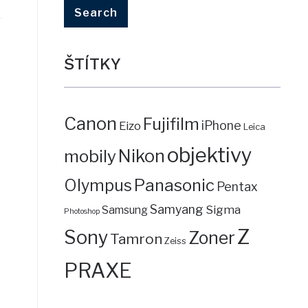
ŠTÍTKY
Canon
Fujifilm
iPhone
Eizo
Leica
objektivy
mobily
Nikon
Panasonic
Olympus
Pentax
Samyang
Sigma
Samsung
Photoshop
Z
Sony
Zoner
Tamron
Zeiss
PRAXE