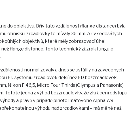
kne do objektivu. Dřív tato vzdálenost (flange distance) byla
mu ohnisku, zrcadlovky to mívaly 36 mm. Až v šedesátých
okoúhlých objektivů, které měly zobrazovací úhel
 než flange distance. Tento technický zázrak funguje
.
zdálenosti normalizovaly a dnes se ustálily na zavedených
ou FD systému zrcadlovek delší než FD bezzrcadlovek.
mm, Nikon F 46,5, Micro Four Thirds (Olympus a Panasonic)
mm. Toto je jedna z výhod bezzrcadlovky. Ze zkrácení odstup
é výhody a právě v případě plnoformátového Alpha 7/9
epřekonatelnou výhodu nad zrcadlovkami – má méně než