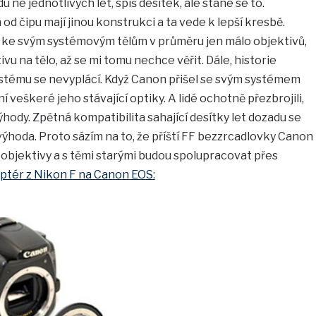
 ne jednotlivých let, spíš desítek, ale stane se to.
d čipu mají jinou konstrukci a ta vede k lepší kresbě.
ají ke svým systémovým tělům v průměru jen málo objektivů,
tivu na tělo, až se mi tomu nechce věřit. Dále, historie
ystému se nevyplácí. Když Canon přišel se svým systémem
veškeré jeho stávající optiky. A lidé ochotně přezbrojili,
hody. Zpětná kompatibilita sahající desítky let dozadu se
 výhoda. Proto sázím na to, že příští FF bezzrcadlovky Canon
 objektivy a s těmi starými budou spolupracovat přes
ptér z Nikon F na Canon EOS: