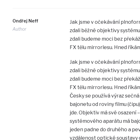
Ondřej Neff
Jak jsme v očekávání plnofor
Author
zdali běžné objektivy systém
zdali budeme moci bez překáž
FX tělu mirrorlesu. Hned říkám
Jak jsme v očekávání plnofor
zdali běžné objektivy systém
zdali budeme moci bez překáž
FX tělu mirrorlesu. Hned říkám
Česky se používá výraz sečná 
bajonetu od roviny filmu (čip
jde. Objektiv má své osazení –
systémového aparátu má bajon
jeden padne do druhého a pev
vzdálenost optické soustavy od