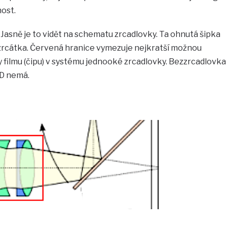
ost.
Jasně je to vidět na schematu zrcadlovky. Ta ohnutá šipka
zrcátka. Červená hranice vymezuje nejkratší možnou
 filmu (čipu) v systému jednooké zrcadlovky. Bezzrcadlovka
D nemá.