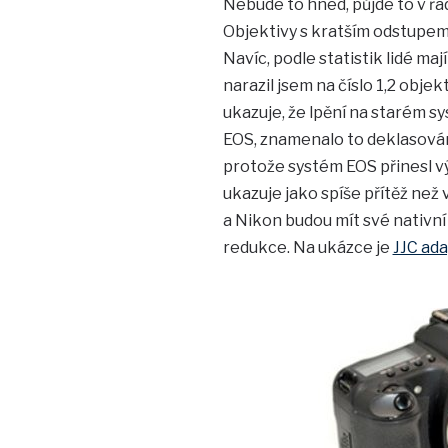
Nebude to hned, půjde to v řádu
Objektivy s kratším odstupem o
Navíc, podle statistik lidé m
narazil jsem na číslo 1,2 objek
ukazuje, že lpění na starém s
EOS, znamenalo to deklasování 
protože systém EOS přinesl vý
ukazuje jako spíše přítěž než
a Nikon budou mít své nativní
redukce. Na ukázce je
JJC ada