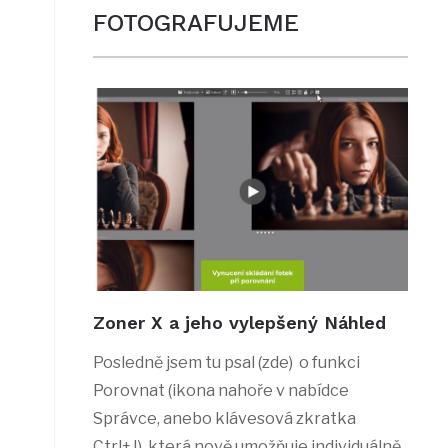
FOTOGRAFUJEME
Zoner X a jeho vylepšený Náhled
Posledně jsem tu psal (zde) o funkci
Porovnat (ikona nahoře v nabídce
Správce, anebo klávesová zkratka
Ctrl+J), která nově umožňuje individuálně