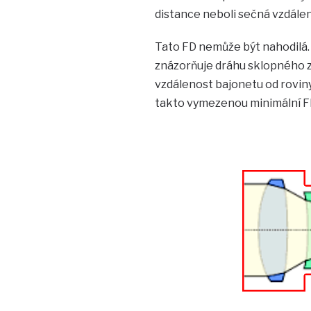
distance neboli sečná vzdálen
Tato FD nemůže být nahodilá. 
znázorňuje dráhu sklopného 
vzdálenost bajonetu od roviny
takto vymezenou minimální F