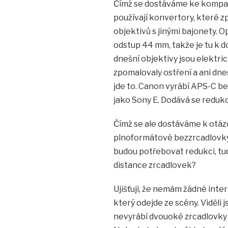
Čímž se dostáváme ke kompati
používají konvertory, které zp
objektivů s jinými bajonety. O
odstup 44 mm, takže je tu k d
dnešní objektivy jsou elektri
zpomalovaly ostření a ani dnes
jde to. Canon vyrábí APS-C be
jako Sony E. Dodává se redukc
Čímž se ale dostáváme k otáz
plnoformátové bezzrcadlovky
budou potřebovat redukci, tud
distance zrcadlovek?
Ujišťuji, že nemám žádné inter
který odejde ze scény. Viděli 
nevyrábí dvouoké zrcadlovky (