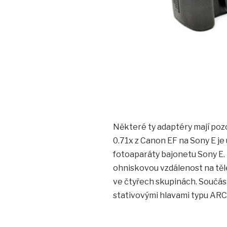
Některé ty adaptéry mají po
0.71x z Canon EF na Sony E je
fotoaparáty bajonetu Sony E. P
ohniskovou vzdálenost na těle 
ve čtyřech skupinách. Součást
stativovými hlavami typu ARC