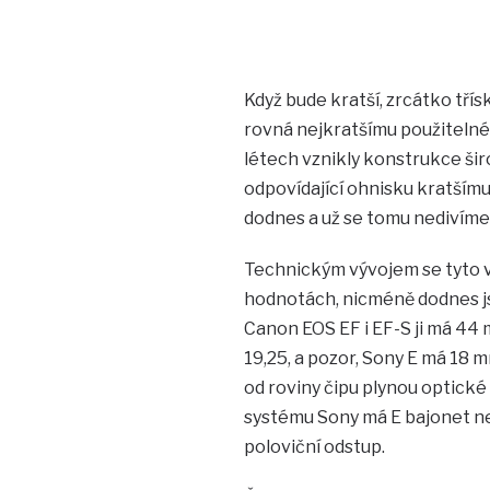
Když bude kratší, zrcátko třís
rovná nejkratšímu použitelné
létech vznikly konstrukce šir
odpovídající ohnisku kratšímu
dodnes a už se tomu nedivíme
Technickým vývojem se tyto v
hodnotách, nicméně dodnes js
Canon EOS EF i EF-S ji má 44 
19,25, a pozor, Sony E má 18 
od roviny čipu plynou optick
systému Sony má E bajonet n
poloviční odstup.