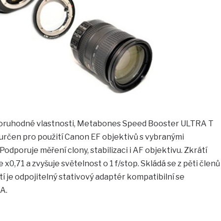
zoruhodné vlastnosti, Metabones Speed Booster ULTRA T
 určen pro použití Canon EF objektivů s vybranými
odporuje měření clony, stabilizaci i AF objektivu. Zkrátí
x0,71 a zvyšuje světelnost o 1 f/stop. Skládá se z pěti členů
í je odpojitelný stativový adaptér kompatibilní se
A.