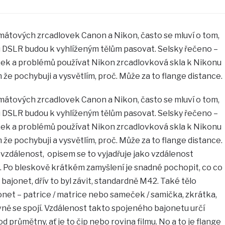
mátových zrcadlovek Canon a Nikon, často se mluví o tom,
u DSLR budou k vyhlíženým tělům pasovat. Selsky řečeno –
ek a problémů používat Nikon zrcadlovková skla k Nikonu
 že pochybuji a vysvětlím, proč. Může za to flange distance.
mátových zrcadlovek Canon a Nikon, často se mluví o tom,
u DSLR budou k vyhlíženým tělům pasovat. Selsky řečeno –
ek a problémů používat Nikon zrcadlovková skla k Nikonu
 že pochybuji a vysvětlím, proč. Může za to flange distance.
vzdálenost, opisem se to vyjadřuje jako vzdálenost
u). Po bleskově krátkém zamyšlení je snadné pochopit, co co
 bajonet, dřív to byl závit, standardně M42. Také tělo
et – patrice / matrice nebo sameček / samička, zkrátka,
ně se spojí. Vzdálenost takto spojeného bajonetu určí
 průmětny, ať je to čip nebo rovina filmu. No a to je flange