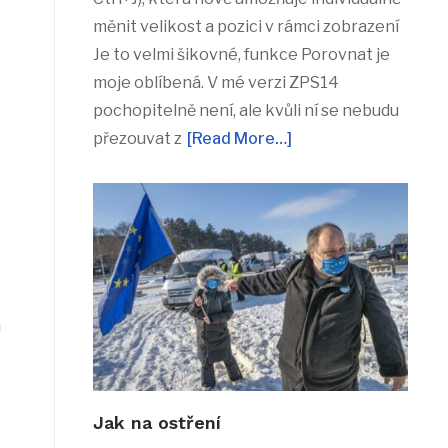
měnit velikost a pozici v rámci zobrazení
Je to velmi šikovné, funkce Porovnat je
moje oblíbená. V mé verzi ZPS14
pochopitelně není, ale kvůli ní se nebudu
přezouvat z
[Read More…]
u
Jak na ostření