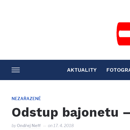
AKTUALITY
FOTOGR
TOGGLE
SIDEBAR
&
NAVIGATION
NEZAŘAZENÉ
Odstup bajonetu –
by
Ondřej Neff
on
17. 4. 2018