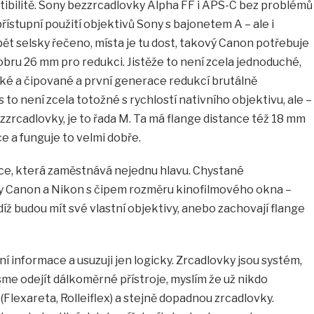
bilitě. Sony bezzrcadlovky Alpha FF i APS-C bez problémů
řístupní použití objektivů Sony s bajonetem A – ale i
pět selsky řečeno, místa je tu dost, takový Canon potřebuje
obru 26 mm pro redukci. Jistěže to není zcela jednoduché,
cké a čipované a první generace redukcí brutálně
 to není zcela totožné s rychlostí nativního objektivu, ale –
zzrcadlovky, je to řada M. Ta má flange distance též 18 mm
e a funguje to velmi dobře.
ce, která zaměstnává nejednu hlavu. Chystané
 Canon a Nikon s čipem rozměru kinofilmového okna –
íž budou mít své vlastní objektivy, anebo zachovají flange
ní informace a usuzuji jen logicky. Zrcadlovky jsou systém,
jsme odejít dálkoměrné přístroje, myslím že už nikdo
Flexareta, Rolleiflex) a stejně dopadnou zrcadlovky.