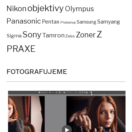
objektivy
Nikon
Olympus
Panasonic
Pentax
Samyang
Samsung
Photoshop
Z
Sony
Zoner
Tamron
Sigma
Zeiss
PRAXE
FOTOGRAFUJEME