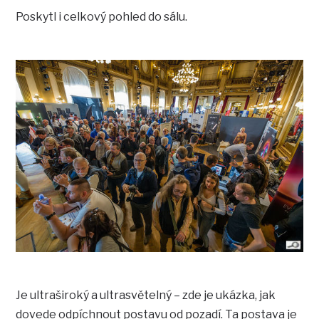
Poskytl i celkový pohled do sálu.
Je ultraširoký a ultrasvětelný – zde je ukázka, jak
dovede odpíchnout postavu od pozadí. Ta postava je