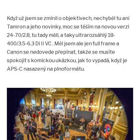
Když už jsem se zmínil o objektivech, nechyběl tu ani
Tamron a jeho novinky, moc se těším na novou verzi
24-70/2.8, tu tady měli, a taky ultrarozsáhlý 18-
400/3.5-6.3 Di II VC . Měl jsem ale jen full frame a
Canon se nedovede přepínat, takže se musíte
spokojit s komickou ukázkou, jak to vypadá, když je
APS-C nasazený na plnoformátu.