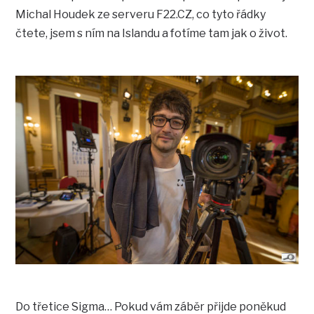
Michal Houdek ze serveru F22.CZ, co tyto řádky
čtete, jsem s ním na Islandu a fotíme tam jak o život.
Do třetice Sigma… Pokud vám záběr přijde poněkud