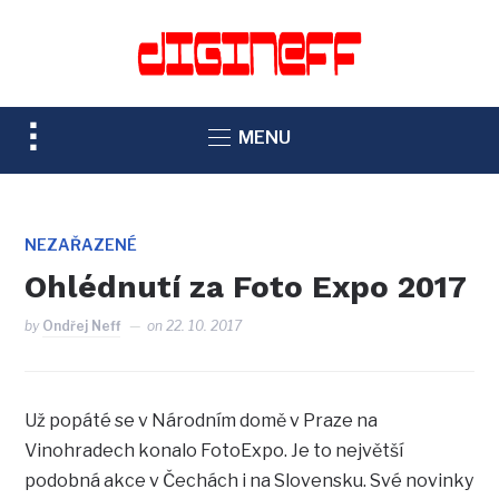
TOGGLE
MENU
SIDEBAR
&
NAVIGATION
NEZAŘAZENÉ
Ohlédnutí za Foto Expo 2017
by
Ondřej Neff
on
22. 10. 2017
Už popáté se v Národním domě v Praze na
Vinohradech konalo FotoExpo. Je to největší
podobná akce v Čechách i na Slovensku. Své novinky