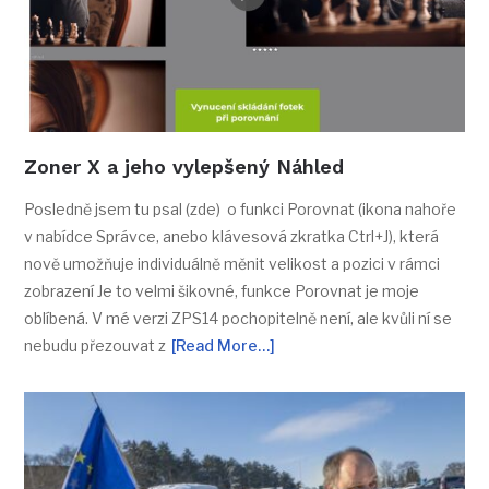
Zoner X a jeho vylepšený Náhled
Posledně jsem tu psal (zde) o funkci Porovnat (ikona nahoře
v nabídce Správce, anebo klávesová zkratka Ctrl+J), která
nově umožňuje individuálně měnit velikost a pozici v rámci
zobrazení Je to velmi šikovné, funkce Porovnat je moje
oblíbená. V mé verzi ZPS14 pochopitelně není, ale kvůli ní se
nebudu přezouvat z
[Read More…]