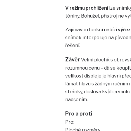
V režimu prohlížení
lze snímk
tóniny. Bohužel, přístroj ne vy
Zajímavou funkci nabízí
výřez
snímek interpoluje na původní
řešení.
Závěr
Velmi plochý, s obrov
rozumnou cenu – dá se koupit p
velikost displeje je hlavní př
lámat hlavu s žádným ručním 
stránky, doslova kvůli čemuko
nadšením.
Pro a proti
Pro:
Ploché rozměry