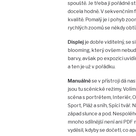
spouště. Je třeba ji pořádně s
docela hodně. V sekvenčním fo
kvalitě. Pomalý je i pohyb zoo
rychlých zoomů se někdy obtí
Displej
je dobře viditelný, se
blooming, který ovšem nebud
barvy, avšak po expozici uvid
a ten je už v pořádku.
Manuálně
se v přístroji dá nas
jsou tu scénické režimy. Volím
scéna s portrétem, Interiér, 
Sport, Pláž a sníh, Spící tvář.
západ slunce a pod. Nespoléhe
mnoho sdílnější není ani PDF m
vyděsil, kdyby se dočetl, co ap