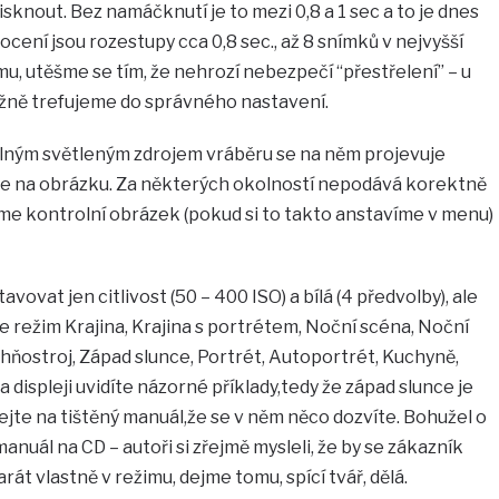
tisknout. Bez namáčknutí je to mezi 0,8 a 1 sec a to je dnes
cení jsou rozestupy cca 0,8 sec., až 8 snímků v nejvyšší
mu, utěšme se tím, že nehrozí nebezpečí “přestřelení” – u
žně trefujeme do správného nastavení.
 silným světleným zdrojem vráběru se na něm projevuje
e na obrázku. Za některých okolností nepodává korektně
íme kontrolní obrázek (pokud si to takto anstavíme v menu)
tavovat jen citlivost (50 – 400 ISO) a bílá (4 předvolby), ale
e režim Krajina, Krajina s portrétem, Noční scéna, Noční
Ohňostroj, Západ slunce, Portrét, Autoportrét, Kuchyně,
 Na displeji uvidíte názorné příklady,tedy že západ slunce je
jte na tištěný manuál,že se v něm něco dozvíte. Bohužel o
anuál na CD – autoři si zřejmě mysleli, že by se zákazník
arát vlastně v režimu, dejme tomu, spící tvář, dělá.