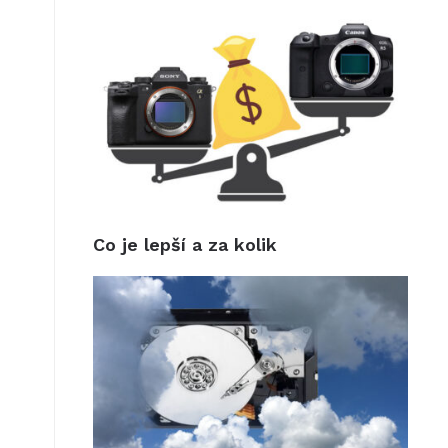
t
Co je lepší a za kolik