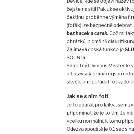
Device, kde se objeví název f
žejste na síti! Pak už se aktiv
češtinu, proběhne výměna fir
(foťák) lze bezpečně odebrat
bez hacek a carek.
Což mi tak
obrázků, nicméně diakritikun
Zajímavá česká funkce je
SLU
SOUND).
Samotný Olympus Master le vel
alba, avšak primární jsou data 
skvěle umí pořádat fotky do t
Jak se s ním fotí
Je to aparát pro laiky. Jsem zv
připomínat, že je to tím, že má 
vcelku normální, k tomu připo
Odezva spouště je 0,1 sec s