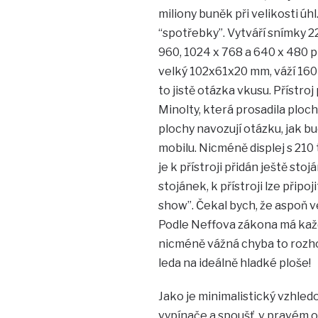
miliony buněk při velikosti úhl
“spotřebky”. Vytváří snímky 22
960, 1024 x 768 a 640 x 480 pi
velký 102x61x20 mm, váží 160 
to jistě otázka vkusu. Přístro
Minolty, která prosadila ploch
plochy navozují otázku, jak b
mobilu. Nicméně displej s 210 
je k přístroji přidán ještě st
stojánek, k přístroji lze připoj
show”. Čekal bych, že aspoň ve
Podle Neffova zákona má každá
nicméně vážná chyba to rozhod
leda na ideálně hladké ploše!
Jako je minimalistický vzhledo
vypínače a spoušť, v pravém o