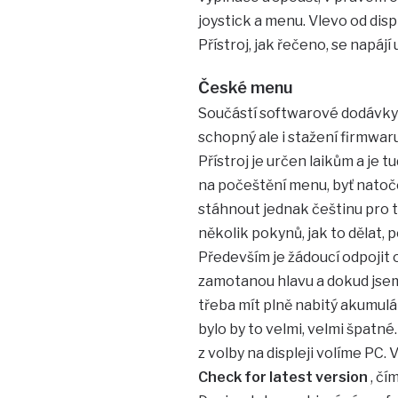
joystick a menu. Vlevo od displ
Přístroj, jak řečeno, se napájí
České menu
Součástí softwarové dodávky
schopný ale i stažení firmwar
Přístroj je určen laikům a je
na počeštění menu, byť natoče
stáhnout jednak češtinu pro t
několik pokynů, jak to dělat,
Především je žádoucí odpojit 
zamotanou hlavu a dokud jsem 
třeba mít plně nabitý akumul
bylo by to velmi, velmi špatn
z volby na displeji volíme PC
Check for latest version
, čí