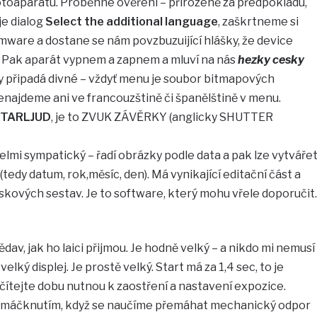
otoaparátu. Proběhne ověření – přirozeně za předpokladu,
uje dialog
Select the additional language
, zaškrtneme si
mware a dostane se nám povzbuzuijící hlášky, že device
 . Pak aparát vypnem a zapnem a mluví na nás
hezky cesky
y připadá divné – vždyť menu je soubor bitmapových
enajdeme ani ve francouzštině či španělštině v menu.
TARLJUD
, je to ZVUK ZÁVĚRKY (anglicky SHUTTER
mi sympatický – řadí obrázky podle data a pak lze vytváře
(tedy datum, rok,měsíc, den). Má vynikající editační část a
iskových sestav. Je to software, který mohu vřele doporučit.
ědav, jak ho laici přijmou. Je hodně velký – a nikdo mi nemusí
velký displej. Je prostě velký. Start má za 1,4 sec, to je
čítejte dobu nutnou k zaostření a nastavení expozice.
 namáčknutím, když se naučíme přemáhat mechanický odpor