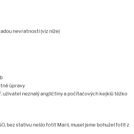
adou nevratnosti (viz níže)
ub
atné úpravy
, uživatel neznalý angličtiny a počítačových kejklů těžko
ISO, bez stativu nešlo fotit Marii, musel jsme bohužel fotit z