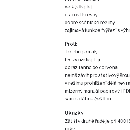
velký displej
ostrost kresby
dobré scénické režimy
zajímavá funkce “výřez” s výhr
Proti:
Trochu pomalý
barvy na displeji
obraz táhne do červena
nemá závit pro stativový šro
v režimu prohlížení dělá nevr
mizerný manuál papírový i PDF
sám natáhne češtinu
Ukázky
Zátiší v druhé řadě je při 400 
ruky.