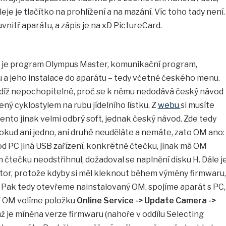
eje je tlačítko na prohlížení a na mazání. Víc toho tady není.
 uvnitř aparátu, a zápis je na xD PictureCard.
 je program Olympus Master, komunikační program,
u a jeho instalace do aparátu – tedy včetně českého menu.
 tudíž nepochopitelné, proč se k němu nedodává český návod
ný cyklostylem na rubu jídelního lístku. Z
webu
si musíte
ento jinak velmi odbrý soft, jednak český návod. Zde tedy
 pokud ani jedno, ani druhé neuděláte a nemáte, zato OM ano:
od PC jiná USB zařízení, konkrétně čtečku, jinak má OM
čtečku neodstřihnul, dožadoval se naplnění disku H. Dále j
átor, protože kdyby si měl kleknout během výměny firmwaru,
é. Pak tedy otevřeme nainstalovaný OM, spojíme aparát s PC,
. V OM volíme položku
Online Service -> Update Camera ->
mž je míněna verze firmwaru (nahoře v oddílu Selecting