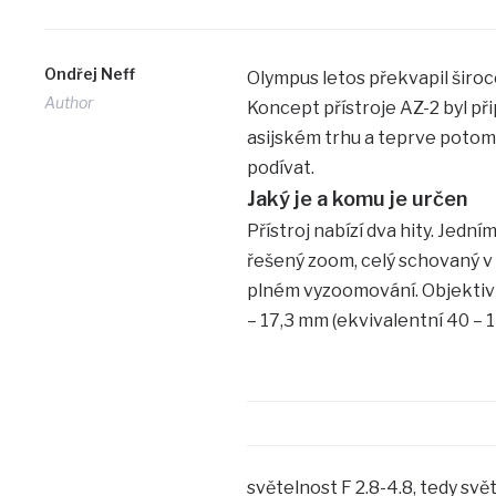
Ondřej Neff
Olympus letos překvapil širo
Author
Koncept přístroje AZ-2 byl při
asijském trhu a teprve potom,
podívat.
Jaký je a komu je určen
Přístroj nabízí dva hity. Jední
řešený zoom, celý schovaný v 
plném vyzoomování. Objektiv m
– 17,3 mm (ekvivalentní 40 – 
světelnost F 2.8-4.8, tedy svě