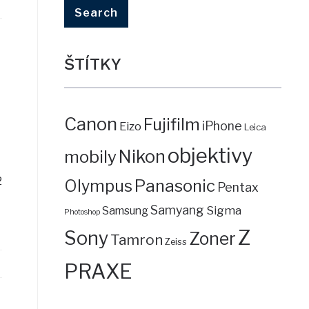
ŠTÍTKY
Canon
Fujifilm
iPhone
Eizo
Leica
objektivy
mobily
Nikon
2
Panasonic
Olympus
Pentax
Samyang
Sigma
Samsung
Photoshop
Z
Sony
Zoner
Tamron
Zeiss
PRAXE