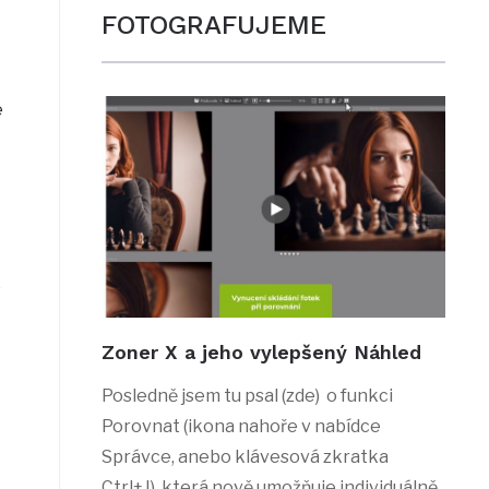
FOTOGRAFUJEME
e
e
Zoner X a jeho vylepšený Náhled
Posledně jsem tu psal (zde) o funkci
Porovnat (ikona nahoře v nabídce
Správce, anebo klávesová zkratka
Ctrl+J), která nově umožňuje individuálně