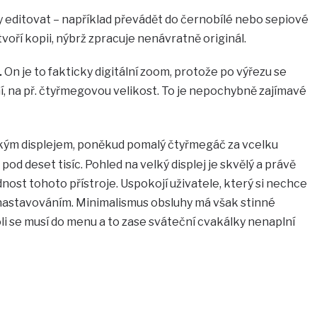
y editovat – například převádět do černobílé nebo sepiové
tvoří kopii, nýbrž zpracuje nenávratně originál.
.
On je to fakticky digitální zoom, protože po výřezu se
, na př. čtyřmegovou velikost. To je nepochybně zajímavé
ským displejem, poněkud pomalý čtyřmegáč za vcelku
od deset tisíc. Pohled na velký displej je skvělý a právě
ednost tohoto přístroje. Uspokojí uživatele, který si nechce
nastavováním. Minimalismus obsluhy má však stinné
li se musí do menu a to zase sváteční cvakálky nenaplní