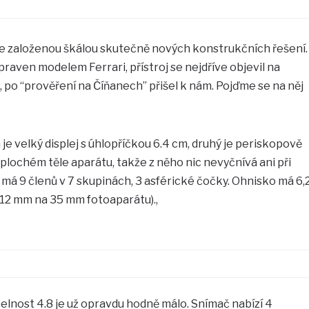
ce založenou škálou skutečně nových konstrukčních řešení.
praven modelem Ferrari, přístroj se nejdříve objevil na
 po “prověření na Číňanech” přišel k nám. Pojďme se na něj
m je velký displej s úhlopříčkou 6.4 cm, druhý je periskopově
plochém těle aparátu, takže z něho nic nevyčnívá ani při
á 9 členů v 7 skupinách, 3 asférické čočky. Ohnisko má 6,
112 mm na 35 mm fotoaparátu).,
telnost 4.8 je už opravdu hodně málo. Snímač nabízí 4