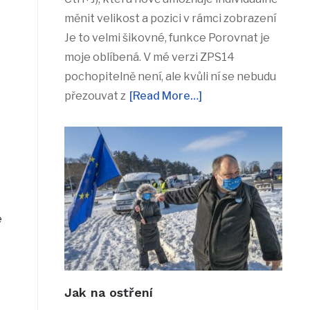
měnit velikost a pozici v rámci zobrazení
Je to velmi šikovné, funkce Porovnat je
moje oblíbená. V mé verzi ZPS14
pochopitelně není, ale kvůli ní se nebudu
přezouvat z
[Read More…]
e
Jak na ostření