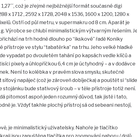
. 1,27´´, což je zřejmě nejběžnější formát současné digi
88 x 1712 , 2592 x 1728, 2048 x 1536, 1600 x 1200, 1280 x
xelů. Ostří od půl metru, v supermakru od 8 cm. Aparát je
g. Výrobce se chlubí minimalistickým výtvarným řešením. J
j přichází na trh hodně dlouho po “ikskové” řadě Koniky
é přístroje ve stylu “tabatěrka” na trhu. Jeho velké hladké
ude vypadat po dvouletém tahání po kapsách vedle klíčů a
tisíci pixely a úhlopříčkou 6,4 cm je úctyhodný – a v dodávce
ojánek. Není to kolébka v pravém slova smyslu, skutečně
it síťový napáječ (což je zároveň dobíječka) a pouštět si “slid
 stojánku bude stativový šroub – v těle přístroje totiž není.
 pitomost aspoň jeden rozumný důvod, tak jistě i tato,
ně je. Vždyť takhle plochý přístroj sá od sebeani nestojí,
vě, je minimalistický uživatelsky. Nahoře je tlačítko
kraji jsou zapuštěna tlačítka pro zoomování nahoru / dolů,