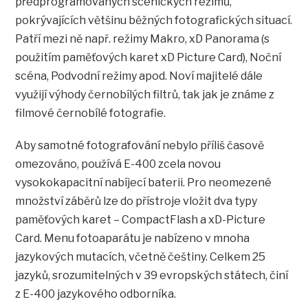
předprogramovaných scénických režimů,
pokrývajících většinu běžných fotografických situací.
Patří mezi ně např. režimy Makro, xD Panorama (s
použitím paměťových karet xD Picture Card), Noční
scéna, Podvodní režimy apod. Noví majitelé dále
využijí výhody černobílých filtrů, tak jak je známe z
filmové černobílé fotografie.
Aby samotné fotografování nebylo příliš časově
omezováno, používá E-400 zcela novou
vysokokapacitní nabíjecí baterii. Pro neomezené
množství záběrů lze do přístroje vložit dva typy
paměťových karet – CompactFlash a xD-Picture
Card. Menu fotoaparátu je nabízeno v mnoha
jazykových mutacích, včetně češtiny. Celkem 25
jazyků, srozumitelných v 39 evropských státech, činí
z E-400 jazykového odborníka.