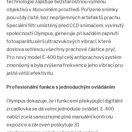
technologie zajišťuje bezstarostnou výměnu
objektivů v libovolném prostředí. Pořízené snímky
jsou vždy čisté, bez nepříjemných artefaktů prachu.
Speciální filtr umístěný před CCD snímačem, vyvinutý
společností Olympus, generuje při každém zapnutí
fotoaparátu sérii ultrazvukových vibrací, které
doslova setřesou všechny prachové částice pryč.
Pro nový model E-400 byl celý antiprachový systém
zmenšený a byla zvýšena frekvence jeho vibrací pro
ještě větší efektivitu.
Profesionální funkce s jednoduchým ovládáním
Olympus dokazuje, že i funkcemi překypující digitální
zrcadlovka se dá velmi jednoduše ovládat. E-400
nabízí zcela samozřejmě plně manuální kontrolu
expozice a zároveň poskytuje 31