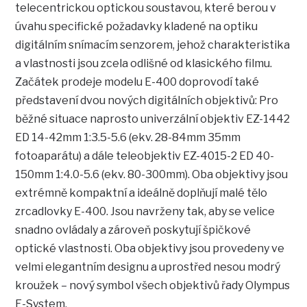
telecentrickou optickou soustavou, které berou v
úvahu specifické požadavky kladené na optiku
digitálním snímacím senzorem, jehož charakteristika
a vlastnosti jsou zcela odlišné od klasického filmu.
Začátek prodeje modelu E-400 doprovodí také
představení dvou nových digitálních objektivů: Pro
běžné situace naprosto univerzální objektiv EZ-1442
ED 14-42mm 1:3.5-5.6 (ekv. 28-84mm 35mm
fotoaparátu) a dále teleobjektiv EZ-4015-2 ED 40-
150mm 1:4.0-5.6 (ekv. 80-300mm). Oba objektivy jsou
extrémně kompaktní a ideálně doplňují malé tělo
zrcadlovky E-400. Jsou navrženy tak, aby se velice
snadno ovládaly a zároveň poskytují špičkové
optické vlastnosti. Oba objektivy jsou provedeny ve
velmi elegantním designu a uprostřed nesou modrý
kroužek – nový symbol všech objektivů řady Olympus
E-System.