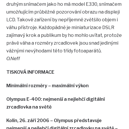
druhým snímačem jako ho má model E330, snímačem
umožňujícím průběžné pozorování obrazu na displeji
LCD. Takové zařízení by nepříjemně zvětšilo objem i
váhu přístroje. Každopádně je miniaturizace DSLR
zajímavý krok a publikum by ho mohlo uvítat, protože
právě váha a rozměry zrcadlovek jsou snad jedinými
vážnými nevýhodami této třídy fotoaparátů.
O.Neff
TISKOVÁ INFORMACE
Minimální rozměry – maximální výkon
Olympus E-400: nejmenší a nejlehčí digitální
zrcadlovka na světě
Kolín, 26. září 2006 – Olympus představuje
nejmenší a nejlehčí digitální zrcadlovku na světě –