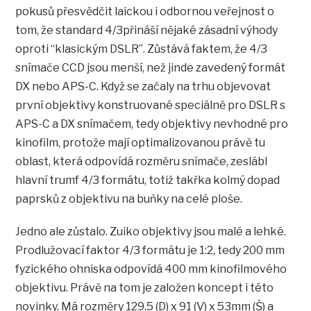
pokusů přesvědčit laickou i odbornou veřejnost o
tom, že standard 4/3přináší nějaké zásadní výhody
oproti “klasickým DSLR”. Zůstává faktem, že 4/3
snímače CCD jsou menší, než jinde zavedený formát
DX nebo APS-C. Když se začaly na trhu objevovat
první objektivy konstruované speciálně pro DSLR s
APS-C a DX snímačem, tedy objektivy nevhodné pro
kinofilm, protože mají optimalizovanou právě tu
oblast, která odpovídá rozměru snímače, zeslábl
hlavní trumf 4/3 formátu, totiž takřka kolmý dopad
paprsků z objektivu na buňky na celé ploše.
Jedno ale zůstalo. Zuiko objektivy jsou malé a lehké.
Prodlužovací faktor 4/3 formátu je 1:2, tedy 200 mm
fyzického ohniska odpovídá 400 mm kinofilmového
objektivu. Právě na tom je založen koncept i této
novinky. Má rozměry 129.5 (D) x 91 (V) x 53mm (Š) a