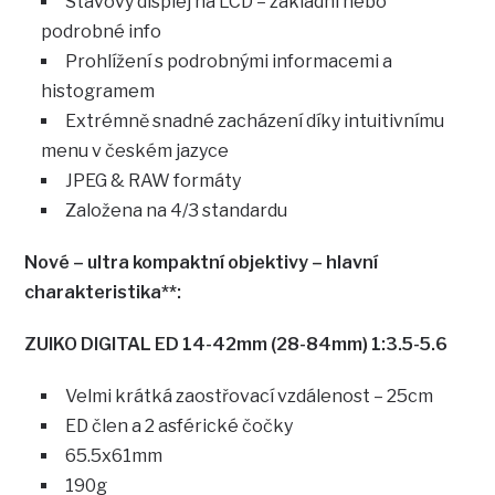
Stavový displej na LCD – základní nebo
podrobné info
Prohlížení s podrobnými informacemi a
histogramem
Extrémně snadné zacházení díky intuitivnímu
menu v českém jazyce
JPEG & RAW formáty
Založena na 4/3 standardu
Nové – ultra kompaktní objektivy – hlavní
charakteristika**:
ZUIKO DIGITAL ED 14-42mm (28-84mm) 1:3.5-5.6
Velmi krátká zaostřovací vzdálenost – 25cm
ED člen a 2 asférické čočky
65.5x61mm
190g