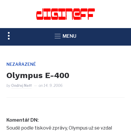
TOGGLE
MENU
SIDEBAR
&
NAVIGATION
NEZAŘAZENÉ
Olympus E-400
by
Ondřej Neff
on
14. 9. 2006
Komentář DN:
Soudě podle tiskové zprávy, Olympus už se vzdal