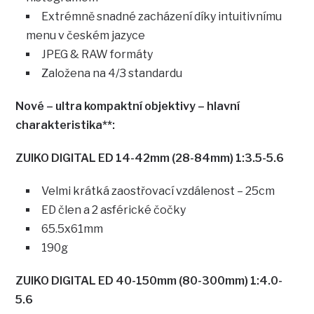
Extrémně snadné zacházení díky intuitivnímu
menu v českém jazyce
JPEG & RAW formáty
Založena na 4/3 standardu
Nové – ultra kompaktní objektivy – hlavní
charakteristika**:
ZUIKO DIGITAL ED 14-42mm (28-84mm) 1:3.5-5.6
Velmi krátká zaostřovací vzdálenost – 25cm
ED člen a 2 asférické čočky
65.5x61mm
190g
ZUIKO DIGITAL ED 40-150mm (80-300mm) 1:4.0-
5.6