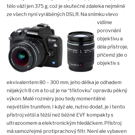
tělo váží jen 375 g, což je skutečně zdaleka nejméně
ze všech nyní vyráběných DSLR.
Na snímku vlevo
vidíme
porovnání
objektivu a
děla přístroje,
přičemž jde o
objektiv s
ekvivalentem 80 – 300 mm, jeho délka je odhadem
nějakých 8 cm a to už je na “třístovku” opravdu pěkný
výkon. Malé rozměry jsou tedy momentálně
největším trumfem. I když ale, nutno dodat, je i tento
přístroj větší a těžší než běžné EVF kompakty s
ultrazoomem a elektronickým hledáčkem. Přístroj
má samozřejmě protiprachový filtr. Není ale vybaven