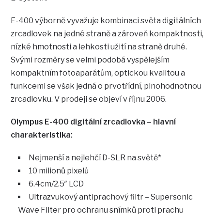
E-400 výborně vyvažuje kombinaci světa digitálních
zrcadlovek na jedné straně a zároveň kompaktnosti,
nízké hmotnosti a lehkosti užití na straně druhé.
Svými rozměry se velmi podobá vyspělejším
kompaktním fotoaparátům, optickou kvalitou a
funkcemi se však jedná o prvotřídní, plnohodnotnou
zrcadlovku. V prodeji se objeví v říjnu 2006.
Olympus E-400 digitální zrcadlovka – hlavní
charakteristika:
Nejmenší a nejlehčí D-SLR na světě*
10 milionů pixelů
6.4cm/2.5″ LCD
Ultrazvukový antiprachový filtr – Supersonic
Wave Filter pro ochranu snímků proti prachu