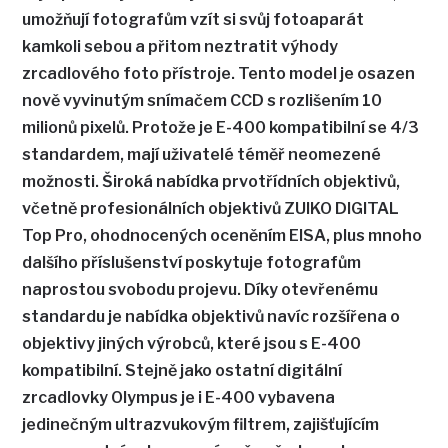
umožňují fotografům vzít si svůj fotoaparát
kamkoli sebou a přitom neztratit výhody
zrcadlového foto přístroje. Tento model je osazen
nově vyvinutým snímačem CCD s rozlišením 10
milionů pixelů. Protože je E-400 kompatibilní se 4/3
standardem, mají uživatelé téměř neomezené
možnosti. Široká nabídka prvotřídních objektivů,
včetně profesionálních objektivů ZUIKO DIGITAL
Top Pro, ohodnocených oceněním EISA, plus mnoho
dalšího příslušenství poskytuje fotografům
naprostou svobodu projevu. Díky otevřenému
standardu je nabídka objektivů navíc rozšířena o
objektivy jiných výrobců, které jsou s E-400
kompatibilní. Stejně jako ostatní digitální
zrcadlovky Olympus je i E-400 vybavena
jedinečným ultrazvukovým filtrem, zajišťujícím