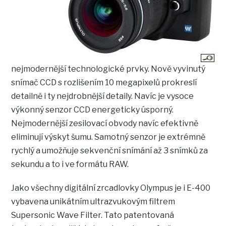
nejmodernější technologické prvky. Nově vyvinutý
snímač CCD s rozlišením 10 megapixelů prokreslí
detailně i ty nejdrobnější detaily. Navíc je vysoce
výkonný senzor CCD energeticky úsporný.
Nejmodernější zesilovací obvody navíc efektivně
eliminují výskyt šumu. Samotný senzor je extrémně
rychlý a umožňuje sekvenční snímání až 3 snímků za
sekundu a to i ve formátu RAW.
Jako všechny digitální zrcadlovky Olympus je i E-400
vybavena unikátním ultrazvukovým filtrem
Supersonic Wave Filter. Tato patentovaná