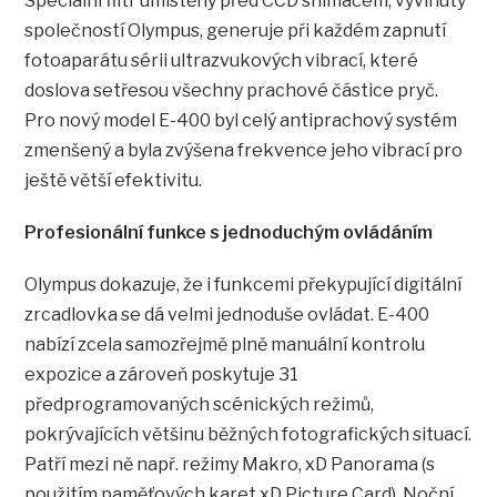
Speciální filtr umístěný před CCD snímačem, vyvinutý
společností Olympus, generuje při každém zapnutí
fotoaparátu sérii ultrazvukových vibrací, které
doslova setřesou všechny prachové částice pryč.
Pro nový model E-400 byl celý antiprachový systém
zmenšený a byla zvýšena frekvence jeho vibrací pro
ještě větší efektivitu.
Profesionální funkce s jednoduchým ovládáním
Olympus dokazuje, že i funkcemi překypující digitální
zrcadlovka se dá velmi jednoduše ovládat. E-400
nabízí zcela samozřejmě plně manuální kontrolu
expozice a zároveň poskytuje 31
předprogramovaných scénických režimů,
pokrývajících většinu běžných fotografických situací.
Patří mezi ně např. režimy Makro, xD Panorama (s
použitím paměťových karet xD Picture Card), Noční