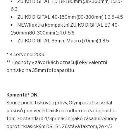
ZUIKO DIGITAL ED 18-180mm (36-360mm) 1:3.5-
6.3
ZUIKO DIGITAL 40-150mm (80-300mm) 1:3.5-4.5
NEW!! extra kompaktní ZUIKO DIGITAL ED 40-
150mm (80-300mm) 1:4.0-5.6
ZUIKO DIGITAL 35mm Macro (70mm) 1:3.5
* K červenci 2006
** Hodnoty v závorkách označují ekvivalentní
ohnisko na 35mm fotoaparátu
Komentář DN:
Soudě podle tiskové zprávy, Olympus už se vzdal
pokusů přesvědčit laickou i odbornou veřejnost o
tom, že standard 4/3přináší nějaké zásadní výhody
oproti “klasickým DSLR”. Zůstává faktem, že 4/3