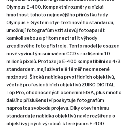
Olympus E-400. Kompaktní rozměry a nízká
hmotnost tohoto nejnovějšího přírůstku řady
Olympus E-System čtyř-třetinového standardu,
umožňují fotografům vzít si svůj fotoaparát
kamkoli sebou a přitom neztratit výhody
zrcadlového foto přístroje. Tento model je osazen
nově vyvinutým snímačem CCD s rozlišením 10
milionů pixelů. Protože je E-400 kompatibilní se 4/3
standardem, mají uživatelé téměř neomezené
možnosti. Široká nabídka prvotřídních objektivů,
včetně profesionálních objektivů ZUIKO DIGITAL
Top Pro, ohodnocených oceněním EISA, plus mnoho
dalšího příslušenství poskytuje fotografům
naprostou svobodu projevu. Díky otevřenému
standardu je nabídka objektivů navíc rozšířena o
objektivy jiných výrobců, které jsou s E-400