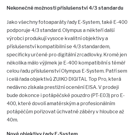
Nekonečné možnosti příslušenství 4/3 standardu
Jako všechny fotoaparáty řady E-System, také E-400
podporuje 4/3 standard. Olympus a někteří další
výrobci produkují vysoce kvalitní objektivy a
příslušenství kompatibilní se 4/3 standardem,
specificky určené pro digitální zrcadlovky. Kromě jen
několika málo výjimek je E-400 kompatibilní s téměř
celou řadu příslušenství Olympus E-System. Patří sem
i celá řada objektivů ZUIKO DIGITAL Top Pro, která
nedávno získala prestižní ocenění EISA. V prodeji
bude dokonce i potápěčské pouzdro (PT-E03) pro E-
400, které dovolí amatérským a profesionálním
potápěčům pořizovat úchvatné záběry v hloubce až
40m.
Nové objektivy řady E-System