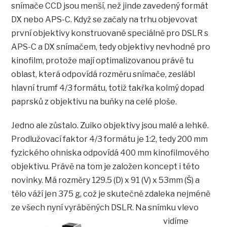
snímače CCD jsou menší, než jinde zavedený formát
DX nebo APS-C. Když se začaly na trhu objevovat
první objektivy konstruované speciálně pro DSLR s
APS-C a DX snímačem, tedy objektivy nevhodné pro
kinofilm, protože mají optimalizovanou právě tu
oblast, která odpovídá rozměru snímače, zeslábl
hlavní trumf 4/3 formátu, totiž takřka kolmý dopad
paprsků z objektivu na buňky na celé ploše.
Jedno ale zůstalo. Zuiko objektivy jsou malé a lehké.
Prodlužovací faktor 4/3 formátu je 1:2, tedy 200 mm
fyzického ohniska odpovídá 400 mm kinofilmového
objektivu. Právě na tom je založen koncept i této
novinky. Má rozměry 129.5 (D) x 91 (V) x 53mm (Š) a
tělo váží jen 375 g, což je skutečně zdaleka nejméně
ze všech nyní vyráběných DSLR.
Na snímku vlevo
vidíme