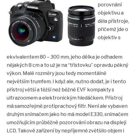
porovnání
objektivu a
děla přístroje,
přičemž jde o
objektiv s
ekvivalentem 80 – 300 mm, jeho délka je odhadem
nějakých 8 cm a to už je na “třístovku” opravdu pěkný
výkon. Malé rozměry jsou tedy momentálně
největším trumfem. I když ale, nutno dodat, je i tento
přístroj větší a těžší než běžné EVF kompakty s
ultrazoomem a elektronickým hledáčkem. Přístroj
má samozřejmě protiprachový filtr. Není ale vybaven
druhým snímačem jako ho má model E330, snímačem
umožňujícím průběžné pozorování obrazu na displeji
LCD. Takové zařízení by nepříjemně zvětšilo objem i