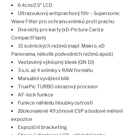
6.4cm/2.5″ LCD
Ultrazvukový antiprachový filtr – Supersonic
Wave Filter pro ochranu snímků proti prachu
Dva sloty pro karty (xD-Picture Card a
CompactFlash)
31 scénických režimů (např. Makro, xD
Panorama, několik podvodních režimů apod.)
Vestavěný výklopný blesk (GN 10)
3 s./s. až 4 snímky v RAW formátu
Manuální vyvážení bílé
TruePic TURBO obrazový procesor
AF-lock funkce
Funkce náhledu hloubky ostrosti
Zdokonalené 49 zónové ESP a bodové měření
expozice
Expoziční bracketing