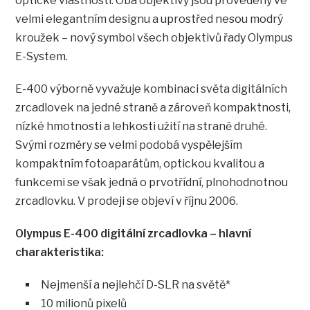
optické vlastnosti. Oba objektivy jsou provedeny ve
velmi elegantním designu a uprostřed nesou modrý
kroužek – nový symbol všech objektivů řady Olympus
E-System.
E-400 výborně vyvažuje kombinaci světa digitálních
zrcadlovek na jedné straně a zároveň kompaktnosti,
nízké hmotnosti a lehkosti užití na straně druhé.
Svými rozměry se velmi podobá vyspělejším
kompaktním fotoaparátům, optickou kvalitou a
funkcemi se však jedná o prvotřídní, plnohodnotnou
zrcadlovku. V prodeji se objeví v říjnu 2006.
Olympus E-400 digitální zrcadlovka – hlavní
charakteristika:
Nejmenší a nejlehčí D-SLR na světě*
10 milionů pixelů