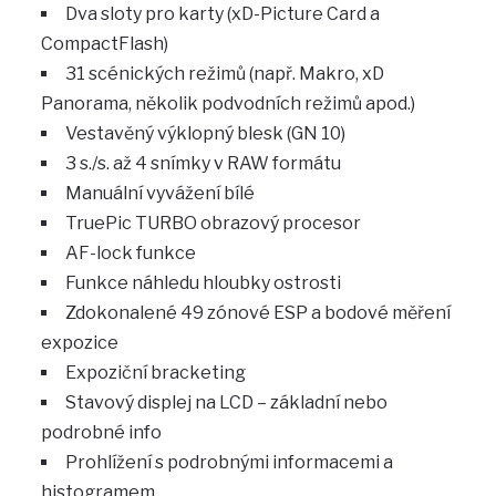
Dva sloty pro karty (xD-Picture Card a
CompactFlash)
31 scénických režimů (např. Makro, xD
Panorama, několik podvodních režimů apod.)
Vestavěný výklopný blesk (GN 10)
3 s./s. až 4 snímky v RAW formátu
Manuální vyvážení bílé
TruePic TURBO obrazový procesor
AF-lock funkce
Funkce náhledu hloubky ostrosti
Zdokonalené 49 zónové ESP a bodové měření
expozice
Expoziční bracketing
Stavový displej na LCD – základní nebo
podrobné info
Prohlížení s podrobnými informacemi a
histogramem