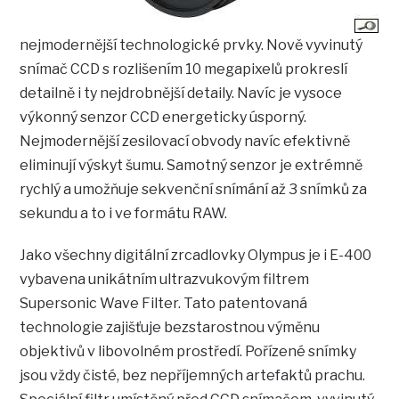
nejmodernější technologické prvky. Nově vyvinutý
snímač CCD s rozlišením 10 megapixelů prokreslí
detailně i ty nejdrobnější detaily. Navíc je vysoce
výkonný senzor CCD energeticky úsporný.
Nejmodernější zesilovací obvody navíc efektivně
eliminují výskyt šumu. Samotný senzor je extrémně
rychlý a umožňuje sekvenční snímání až 3 snímků za
sekundu a to i ve formátu RAW.
Jako všechny digitální zrcadlovky Olympus je i E-400
vybavena unikátním ultrazvukovým filtrem
Supersonic Wave Filter. Tato patentovaná
technologie zajišťuje bezstarostnou výměnu
objektivů v libovolném prostředí. Pořízené snímky
jsou vždy čisté, bez nepříjemných artefaktů prachu.