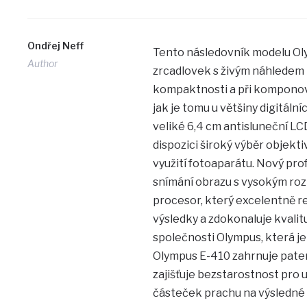
Ondřej Neff
Tento následovník modelu Oly
Author
zrcadlovek s živým náhledem 
kompaktnosti a při komponová
jak je tomu u většiny digitáln
veliké 6,4 cm antisluneční LC
dispozici široký výběr objektiv
využití fotoaparátu. Nový pro
snímání obrazu s vysokým roz
procesor, který excelentně r
výsledky a zdokonaluje kvali
společnosti Olympus, která j
Olympus E-410 zahrnuje paten
zajišťuje bezstarostnost pro u
částeček prachu na výsledné 