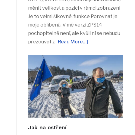
měnit velikost a pozici v rámci zobrazení
Je to velmi šikovné, funkce Porovnat je
moje oblíbená. V mé verzi ZPS14
pochopitelně není, ale kvůli ní se nebudu
přezouvat z
[Read More…]
Jak na ostření