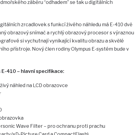
podmořského záběru “odhadem” se tak u digitálních
gitálních zrcadlovek s funkcí živého náhledu má E-410 dvě
nný obrazový snímač a rychlý obrazový procesor s výraznou
rafové si vychutnají vynikající kvalitu obrazu a skvělé
ího přístroje. Nový člen rodiny Olympus E-systém bude v
 E-410 – hlavní specifikace:
 živý náhled na LCD obrazovce
r
0
 obrazovka
ersonic Wave Filter – pro ochranu proti prachu
karty (xD-Picture Card a CompactFlash)