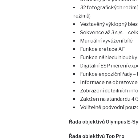
32 fotografických režimů
režimů)
Vestavěný výklopný bles
Sekvence až 3 s./s. – c
Manuální vyvážení bílé
Funkce aretace AF
Funkce náhledu hloubky 
Digitální ESP měření ex
Funkce expoziční řady –
Informace na obrazovce 
Zobrazení detailních in
Založen na standardu 4/3
Volitelné podvodní pouz
Řada objektivů Olympus E-Sy
Řada objektivů Top Pro