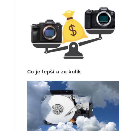
Co je lepší a za kolik
0