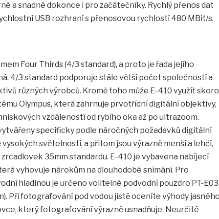
rné a snadné dokonce i pro začátečníky. Rychlý přenos dat
ychlostní USB rozhraní s přenosovou rychlostí 480 MBit/s.
mem Four Thirds (4/3 standard), a proto je řada jejího
. 4/3 standard podporuje stále větší počet společností a
ektivů různých výrobců. Kromě toho může E-410 využít skoro
tému Olympus, která zahrnuje prvotřídní digitální objektivy,
hniskových vzdáleností od rybího oka až po ultrazoom.
vytvářeny specificky podle náročných požadavků digitální
vysokých světelností, a přitom jsou výrazně menší a lehčí,
h zrcadlovek 35mm standardu. E-410 je vybavena nabíjecí
 která vyhovuje nárokům na dlouhodobé snímání. Pro
vodní hladinou je určeno volitelné podvodní pouzdro PT-E03
). Při fotografování pod vodou jistě oceníte výhody jasnéh
vce, který fotografování výrazně usnadňuje. Neurčité