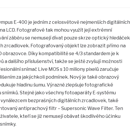
mpus E-400 je jedním z celosvětově nejmenších digitálních
na LCD. Fotografové tak mohou využít její extrémní
ní záběru se nemusejí dívat pouze skrze optický hledáček
ích zrcadlovek. Fotografovaný objekt lze zobrazit přímo na
D obrazovce. Díky kompatibilitě se 4/3 standardem je k
ů a dalšího příslušenství, takže se ještě zvyšují možnosti
fesionální snímač Live MOS s 10 miliony pixelů zaručuje
lišením za jakýchkoli podmínek. Nový je také obrazový
edukuje hladinu šumu. Výrazně zlepšuje fotografické
tu snímků. Stejně jako všechny fotoaparáty E-systému
e vynálezcem bezprašných digitálních zrcadlovek, také
tovaný antiprachový filtr – Supersonic Wave Filter. Ten
živatele, kteří se již nemusejí obávat škodlivého účinku
snímky.