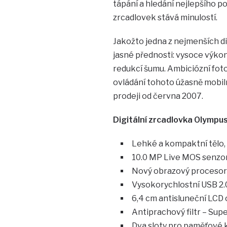
tápání a hledání nejlepšího 
zrcadlovek stává minulostí.
Jakožto jedna z nejmenších di
jasné přednosti: vysoce výko
redukcí šumu. Ambiciózní fotog
ovládání tohoto úžasně mobiln
prodeji od června 2007.
Digitální zrcadlovka Olympus
Lehké a kompaktní tělo,
10.0 MP Live MOS senzo
Nový obrazový procesor
Vysokorychlostní USB 2.
6,4 cm antisluneční LCD
Antiprachový filtr – Sup
Dva sloty pro paměťové 