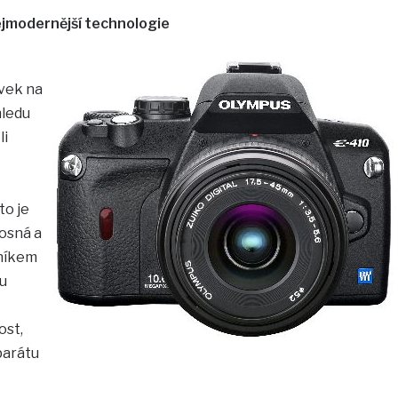
jmodernější technologie
ovek na
hledu
li
to je
osná a
čníkem
bu
ost,
parátu