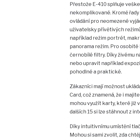
Přestože E-410 splňuje vešker
nekomplikované. Kromě řady 
ovládání pro neomezené vyjádř
uživatelsky přívětivých režimů
například režim portrét, mak
panorama režim. Pro osobité 
černobílé filtry. Díky živému
nebo upravit například expozi
pohodlné a praktické.
Zákazníci mají možnost uklá
Card, což znamená, že i maji
mohou využít karty, které již v
dalších 15 si lze stáhnout z in
Díky intuitivnímu umístění tla
Mohou si sami zvolit, zda cht