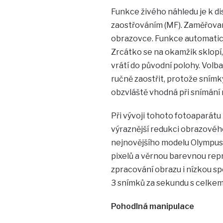
Funkce živého náhledu je k di
zaostřováním (MF). Zaměřovan
obrazovce. Funkce automatick
Zrcátko se na okamžik sklopí
vrátí do původní polohy. Vol
ručně zaostřit, protože snímk
obzvláště vhodná při snímání
Při vývoji tohoto fotoaparátu 
výraznější redukci obrazovéh
nejnovějšího modelu Olympus p
pixelů a věrnou barevnou repr
zpracování obrazu i nízkou sp
3 snímků za sekundu s celkem
Pohodlná manipulace