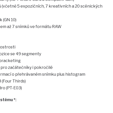
 (včetně 5 expozičních, 7 kreativních a 20 scénických
k (GN 10)
elkem až 7 snímků ve formátu RAW
ostrosti
pozice se 49 segmenty
 bracketing
pro začátečníky i pokročilé
formací o přehrávaném snímku plus histogram
 (Four Thirds)
dro (PT-E03)
stému *: