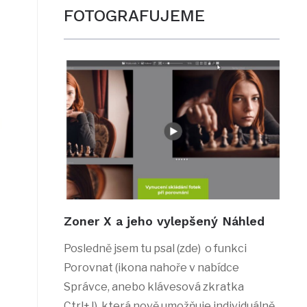
FOTOGRAFUJEME
Zoner X a jeho vylepšený Náhled
Posledně jsem tu psal (zde) o funkci
Porovnat (ikona nahoře v nabídce
Správce, anebo klávesová zkratka
Ctrl+J), která nově umožňuje individuálně