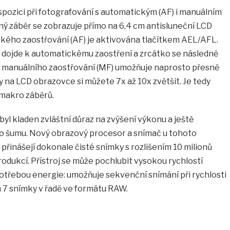
spozici při fotografování s automatickým (AF) i manuálním
ý záběr se zobrazuje přímo na 6,4 cm antisluneční LCD
ého zaostřování (AF) je aktivována tlačítkem AEL/AFL.
, dojde k automatickému zaostření a zrcátko se následně
ba manuálního zaostřování (MF) umožňuje naprosto přesně
y na LCD obrazovce si můžete 7x až 10x zvětšit. Je tedy
 makro záběrů.
byl kladen zvláštní důraz na zvýšení výkonu a ještě
o šumu. Nový obrazový procesor a snímač u tohoto
řinášejí dokonale čisté snímky s rozlišením 10 milionů
odukcí. Přístroj se může pochlubit vysokou rychlostí
otřebou energie: umožňuje sekvenční snímání při rychlosti
 7 snímky v řadě ve formátu RAW.