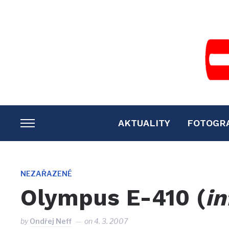
AKTUALITY
FOTOGR
TOGGLE
SIDEBAR
&
NAVIGATION
NEZAŘAZENÉ
Olympus E-410 (
in
by
Ondřej Neff
on
4. 3. 2007