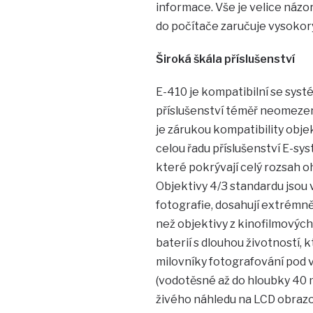
informace. Vše je velice názo
do počítače zaručuje vysokor
Široká škála příslušenství
E-410 je kompatibilní se systé
příslušenství téměř neomezená
je zárukou kompatibility obj
celou řadu příslušenství E-sys
které pokrývají celý rozsah o
Objektivy 4/3 standardu jsou 
fotografie, dosahují extrémně 
než objektivy z kinofilmovýc
baterií s dlouhou životností,
milovníky fotografování pod 
(vodotěsné až do hloubky 40 m
živého náhledu na LCD obrazo