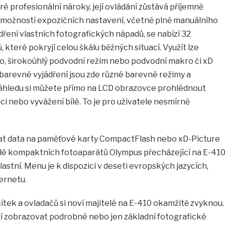
é profesionální nároky, její ovládání zůstává příjemně
možností expozičních nastavení, včetně plně manuálního
ení vlastních fotografických nápadů, se nabízí 32
, které pokryjí celou škálu běžných situací. Využít lze
ro, širokoúhlý podvodní režim nebo podvodní makro či xD
barevné vyjádření jsou zde různé barevné režimy a
 náhledu si můžete přímo na LCD obrazovce prohlédnout
ci nebo vyvážení bílé. To je pro uživatele nesmírně
dat data na paměťové karty CompactFlash nebo xD-Picture
telé kompaktních fotoaparátů Olympus přecházející na E-41
lastní. Menu je k dispozici v deseti evropských jazycích,
ternetu.
čítek a ovladačů si noví majitelé na E-410 okamžitě zvyknou.
ějí zobrazovat podrobné nebo jen základní fotografické