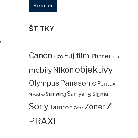
ŠTÍTKY
,
Canon
Fujifilm
iPhone
Eizo
Leica
objektivy
mobily
Nikon
Panasonic
Olympus
Pentax
Samyang
Sigma
Samsung
Photoshop
Z
Sony
Zoner
Tamron
Zeiss
PRAXE