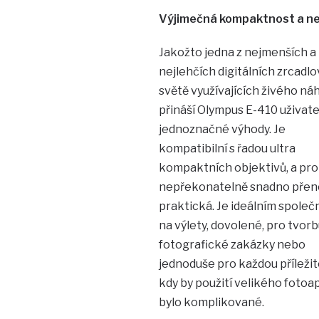
Výjimečná kompaktnost a ne
Jakožto jedna z nejmenších a
nejlehčích digitálních zrcadl
světě využívajících živého ná
přináší Olympus E-410 uživate
jednoznačné výhody. Je
kompatibilní s řadou ultra
kompaktních objektivů, a pro
nepřekonatelně snadno přen
praktická. Je ideálním spole
na výlety, dovolené, pro tvor
fotografické zakázky nebo
jednoduše pro každou příležit
kdy by použití velikého fotoa
bylo komplikované.