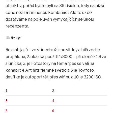
objektiv, pořád byste byli na 36 tisících, tedy na nižší
ceně než za zmíněnou kombinaci. Ale to už se
dostáváme na pole úvah vymykajících se úkolu
recenzenta.
Ukázky
:
Rozsah jasů – ve stínech už jsou slitiny a bílá zeď je
přepálena; 2. ukázka použití 1/8000 – při cloně F1.8 za
sluníčka; 3. je Fotostory na téma “pes se válí na
kanapi”; 4 Art filtr “jemné světlo a 5 je Toy foto,
devítka je autoportrét přes wifinu a 10 je 3200 ISO.
1
2
3
4
5
6