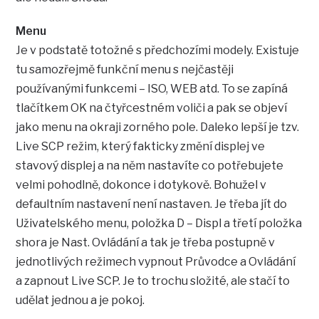
Menu
Je v podstatě totožné s předchozími modely. Existuje
tu samozřejmě funkční menu s nejčastěji
používanými funkcemi – ISO, WEB atd. To se zapíná
tlačítkem OK na čtyřcestném voliči a pak se objeví
jako menu na okraji zorného pole. Daleko lepší je tzv.
Live SCP režim, který fakticky změní displej ve
stavový displej a na něm nastavíte co potřebujete
velmi pohodlně, dokonce i dotykově. Bohužel v
defaultním nastavení není nastaven. Je třeba jít do
Uživatelského menu, položka D – Displ a třetí položka
shora je Nast. Ovládání a tak je třeba postupně v
jednotlivých režimech vypnout Průvodce a Ovládání
a zapnout Live SCP. Je to trochu složité, ale stačí to
udělat jednou a je pokoj.