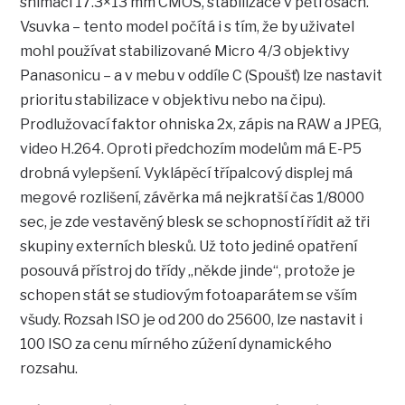
snímači 17.3×13 mm CMOS, stabilizace v pěti osách.
Vsuvka – tento model počítá i s tím, že by uživatel
mohl používat stabilizované Micro 4/3 objektivy
Panasonicu – a v mebu v oddíle C (Spoušť) lze nastavit
prioritu stabilizace v objektivu nebo na čipu).
Prodlužovací faktor ohniska 2x, zápis na RAW a JPEG,
video H.264. Oproti předchozím modelům má E-P5
drobná vylepšení. Vyklápěcí třípalcový displej má
megové rozlišení, závěrka má nejkratší čas 1/8000
sec, je zde vestavěný blesk se schopností řídit až tři
skupiny externích blesků. Už toto jediné opatření
posouvá přístroj do třídy „někde jinde“, protože je
schopen stát se studiovým fotoaparátem se vším
všudy. Rozsah ISO je od 200 do 25600, lze nastavit i
100 ISO za cenu mírného zúžení dynamického
rozsahu.