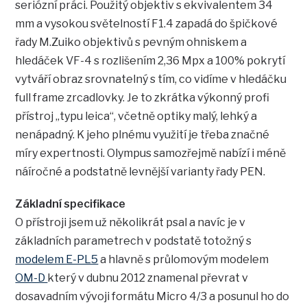
seriózní práci. Použitý objektiv s ekvivalentem 34
mm a vysokou světelností F1.4 zapadá do špičkové
řady M.Zuiko objektivů s pevným ohniskem a
hledáček VF-4 s rozlišením 2,36 Mpx a 100% pokrytí
vytváří obraz srovnatelný s tím, co vidíme v hledáčku
full frame zrcadlovky. Je to zkrátka výkonný profi
přístroj „typu leica“, včetně optiky malý, lehký a
nenápadný. K jeho plnému využití je třeba značné
míry expertnosti. Olympus samozřejmě nabízí i méně
náíročné a podstatně levnější varianty řady PEN.
Základní specifikace
O přístroji jsem už několikrát psal a navíc je v
základních parametrech v podstatě totožný s
modelem E-PL5
a hlavně s průlomovým modelem
OM-D
který v dubnu 2012 znamenal převrat v
dosavadním vývoji formátu Micro 4/3 a posunul ho do