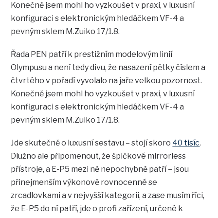
Konečně jsem mohl ho vyzkoušet v praxi, v luxusní
konfiguraci s elektronickým hledáčkem VF-4 a
pevným sklem M.Zuiko 17/1.8.
Řada PEN patří k prestižním modelovým linií
Olympusu a není tedy divu, že nasazení pětky číslem a
čtvrtého v pořadí vyvolalo na jaře velkou pozornost.
Konečně jsem mohl ho vyzkoušet v praxi, v luxusní
konfiguraci s elektronickým hledáčkem VF-4 a
pevným sklem M.Zuiko 17/1.8.
Jde skutečně o luxusní sestavu – stojí skoro
40 tisíc
.
Dlužno ale připomenout, že špičkové mirrorless
přístroje, a E-P5 mezi ně nepochybně patří – jsou
přinejmenším výkonově rovnocenné se
zrcadlovkami a v nejvyšší kategorii, a zase musím říci,
že E-P5 do ní patří, jde o profi zařízení, určené k