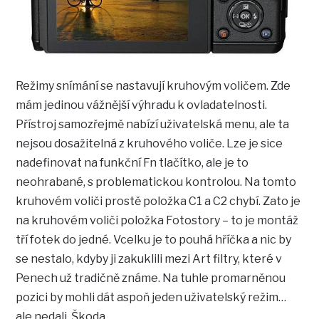
Režimy snímání se nastavují kruhovým voličem. Zde
mám jedinou vážnější výhradu k ovladatelnosti.
Přístroj samozřejmě nabízí uživatelská menu, ale ta
nejsou dosažitelná z kruhového voliče. Lze je sice
nadefinovat na funkční Fn tlačítko, ale je to
neohrabané, s problematickou kontrolou. Na tomto
kruhovém voliči prostě položka C1 a C2 chybí. Zato je
na kruhovém voliči položka Fotostory – to je montáž
tří fotek do jedné. Vcelku je to pouhá hříčka a nic by
se nestalo, kdyby ji zakuklili mezi Art filtry, které v
Penech už tradičně známe. Na tuhle promarněnou
pozici by mohli dát aspoň jeden uživatelský režim…
ale nedali. Škoda.