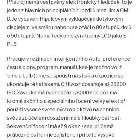
Přístroj nemá vestavěný elektronický hledáček, to je
jeden z hlavních principiálních rozdílů mezi jím a OM-
D. Je vybaven třípalcovým vyklápěcím dotykovým
displejem, ve směru nahoru se otáčí o 80 stupňů, dolů
o 50 stupňů. Nemá tedy plně zvratitelný LCD jako E-
PL5.
Pracuje v režimech inteligentního Auto, preference
času a clony, program, manuál, kde je možno volit
time a bulb (time se spouští na stisk a expozice se
ukončuje též stiskem). Citlivost dosahuje až 25600
ISO. Závěrka má rychlost až 1/8000 sec, což má
kromě akčního a speciálního focení velký efekt při
použití vysoce světelných objektivů na denního
světla za účelem dosažení malé hloubky ostrosti.
Sekvenční focení má až 9 oken / sec, přičemž
průběžné ostření je zajištěno i při této vysoké