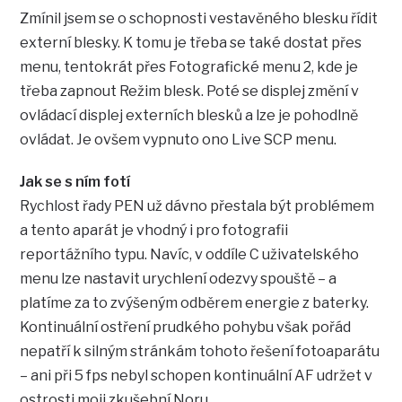
Zmínil jsem se o schopnosti vestavěného blesku řídit
externí blesky. K tomu je třeba se také dostat přes
menu, tentokrát přes Fotografické menu 2, kde je
třeba zapnout Režim blesk. Poté se displej změní v
ovládací displej externích blesků a lze je pohodlně
ovládat. Je ovšem vypnuto ono Live SCP menu.
Jak se s ním fotí
Rychlost řady PEN už dávno přestala být problémem
a tento aparát je vhodný i pro fotografii
reportážního typu. Navíc, v oddíle C uživatelského
menu lze nastavit urychlení odezvy spouště – a
platíme za to zvýšeným odběrem energie z baterky.
Kontinuální ostření prudkého pohybu však pořád
nepatří k silným stránkám tohoto řešení fotoaparátu
– ani při 5 fps nebyl schopen kontinuální AF udržet v
ostrosti moji zkušební Noru.