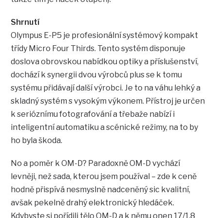
Shrnutí
Olympus E-P5 je profesionální systémový kompakt
třídy Micro Four Thirds. Tento systém disponuje
doslova obrovskou nabídkou optiky a příslušenství,
dochází k synergii dvou výrobců plus se k tomu
systému přidávají další výrobci. Je to na váhu lehký a
skladný systém s vysokým výkonem. Přístroj je určen
k serióznímu fotografování a třebaže nabízí i
inteligentní automatiku a scénické režimy, na to by
ho byla škoda.
No a poměr k OM-D? Paradoxně OM-D vychází
levněji, než sada, kterou jsem používal – zde k ceně
hodně přispívá nesmyslně nadceněný sic kvalitní,
avšak pekelně drahý elektronický hledáček.
Kdybyste si pořídili tělo OM-D a k němu onen 17/1.8