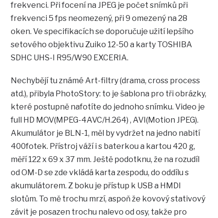
frekvenci. Při focení na JPEG je počet snímků při
frekvenci 5 fps neomezený, při 9 omezený na 28
oken. Ve specifikacích se doporučuje užití lepšího
setového objektivu Zuiko 12-50 a karty TOSHIBA
SDHC UHS-I R95/W90 EXCERIA.
Nechybějí tu známé Art-filtry (drama, cross process
atd.), přibyla PhotoStory: to je šablona pro tři obrázky,
které postupně nafotíte do jednoho snímku. Video je
full HD MOV(MPEG-4AVC/H.264) , AVI(Motion JPEG).
Akumulátor je BLN-1, měl by vydržet na jedno nabití
400fotek. Přístroj váží i s baterkou a kartou 420 g,
měří 122 x 69 x 37 mm. Ještě podotknu, že na rozudíl
od OM-D se zde vkládá karta zespodu, do oddílu s
akumulátorem. Z boku je přístup k USB a HMDI
slotům. To mě trochu mrzí, aspoň že kovový stativový
závit je posazen trochu nalevo od osy, takže pro