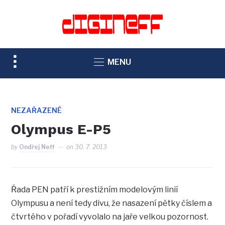
TOGGLE
MENU
SIDEBAR
&
NAVIGATION
NEZAŘAZENÉ
Olympus E-P5
by
Ondřej Neff
on
30. 7. 2013
Řada PEN patří k prestižním modelovým linií
Olympusu a není tedy divu, že nasazení pětky číslem a
čtvrtého v pořadí vyvolalo na jaře velkou pozornost.