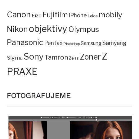
Canon
mobily
Fujifilm
iPhone
Eizo
Leica
objektivy
Nikon
Olympus
Panasonic
Pentax
Samyang
Samsung
Photoshop
Z
Sony
Zoner
Tamron
Sigma
Zeiss
PRAXE
FOTOGRAFUJEME