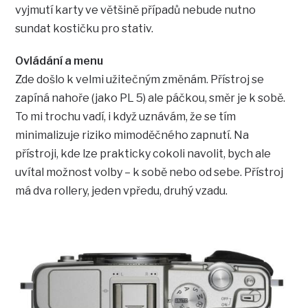
vyjmutí karty ve většině případů nebude nutno
sundat kostičku pro stativ.
Ovládání a menu
Zde došlo k velmi užitečným změnám. Přístroj se
zapíná nahoře (jako PL 5) ale páčkou, směr je k sobě.
To mi trochu vadí, i když uznávám, že se tím
minimalizuje riziko mimoděčného zapnutí. Na
přístroji, kde lze prakticky cokoli navolit, bych ale
uvítal možnost volby – k sobě nebo od sebe. Přístroj
má dva rollery, jeden vpředu, druhý vzadu.