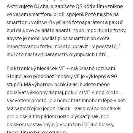
Aktrivujete O.I.share, zapíšete QR kód a tím vznikne
ve vašem smartfonu profil spojení. Poté musíte na
smartfonu volit wi-fi vysílané fotoaparátem a pak už
buď dálkově ovládáte aparát, nebo importujete fotky,
abyste je mohli posílat přes smartfon do světa.
Importovanou fotku můžete upravit – v podstatě jí
můžete nastavit parametry olympusích filtrů.
Elektronický hledáček VF-4 má úžasné rozlišení.
Stejně jako předchozí modely VF je výklopný o 90
stupňů. Má výbornou očnici a asi budete méně
používat výklopný displej, pokur si VF-4 dopřejete…
Vysvětlení prosté, je v něm obraz mnohem lépe vidět.
Má samozřejmě jeden háček – zasouvá se do sáněk
pro blesk a tím pádem nelze blýskat jinak, než
bleskem vestavěným (ovšem ten řídí jiné blesky,
takže tím je háček otupen).