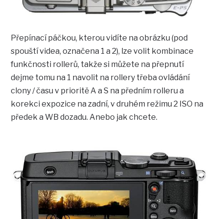
Přepínací páčkou, kterou vidíte na obrázku (pod
spouští videa, označena 1 a 2), lze volit kombinace
funkčnosti rollerů, takže si můžete na přepnutí
dejme tomu na 1 navolit na rollery třeba ovládání
clony / času v prioritě A a S na předním rolleru a
korekci expozice na zadní, v druhém režimu 2 ISO na
předek a WB dozadu. Anebo jak chcete.