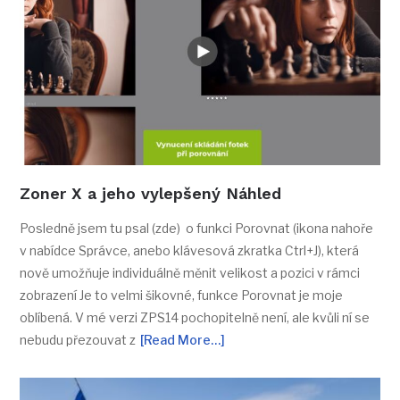
Zoner X a jeho vylepšený Náhled
Posledně jsem tu psal (zde) o funkci Porovnat (ikona nahoře
v nabídce Správce, anebo klávesová zkratka Ctrl+J), která
nově umožňuje individuálně měnit velikost a pozici v rámci
zobrazení Je to velmi šikovné, funkce Porovnat je moje
oblíbená. V mé verzi ZPS14 pochopitelně není, ale kvůli ní se
nebudu přezouvat z
[Read More…]