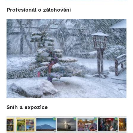
Profesionál o zálohování
Sníh a expozice