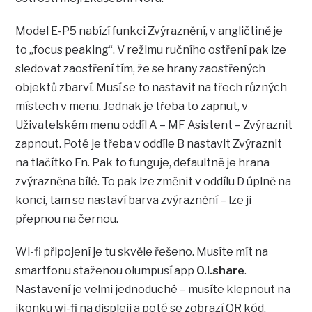
Model E-P5 nabízí funkci Zvýraznění, v angličtině je
to „focus peaking“. V režimu ručního ostření pak lze
sledovat zaostření tím, že se hrany zaostřených
objektů zbarví. Musí se to nastavit na třech různých
místech v menu. Jednak je třeba to zapnut, v
Uživatelském menu oddíl A – MF Asistent – Zvýraznit
zapnout. Poté je třeba v oddíle B nastavit Zvýraznit
na tlačítko Fn. Pak to funguje, defaultně je hrana
zvýrazněna bílé. To pak lze změnit v oddílu D úplně na
konci, tam se nastaví barva zvýraznění – lze ji
přepnou na černou.
Wi-fi připojení je tu skvěle řešeno. Musíte mít na
smartfonu staženou olumpusí app
O.I.share
.
Nastavení je velmi jednoduché – musíte klepnout na
ikonku wi-fi na displeji a poté se zobrazí QR kód.