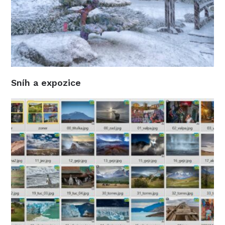
Sníh a expozice