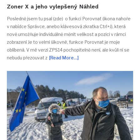
Zoner X a jeho vylepšený Náhled
Posledně jsem tu psal (zde) o funkci Porovnat (ikona nahoře
v nabídce Správce, anebo klávesová zkratka Ctrl+J), která
nově umožňuje individuálně měnit velikost a pozici v rámci
zobrazení Je to velmi šikovné, funkce Porovnat je moje
oblíbená. V mé verzi ZPS14 pochopitelně není, ale kvůli ní se
nebudu přezouvat z
[Read More…]