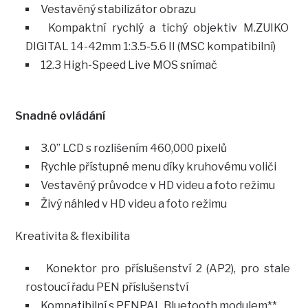
Vestavěný stabilizátor obrazu
Kompaktní rychlý a tichý objektiv M.ZUIKO
DIGITAL 14-42mm 1:3.5-5.6 II (MSC kompatibilní)
12.3 High-Speed Live MOS snímač
Snadné ovládání
3.0” LCD s rozlišením 460,000 pixelů
Rychle přístupné menu díky kruhovému voliči
Vestavěný průvodce v HD videu a foto režimu
Živý náhled v HD videu a foto režimu
Kreativita & flexibilita
Konektor pro příslušenství 2 (AP2), pro stale
rostoucí řadu PEN příslušenství
Kompatibilní s PENPAL Bluetooth modulem**