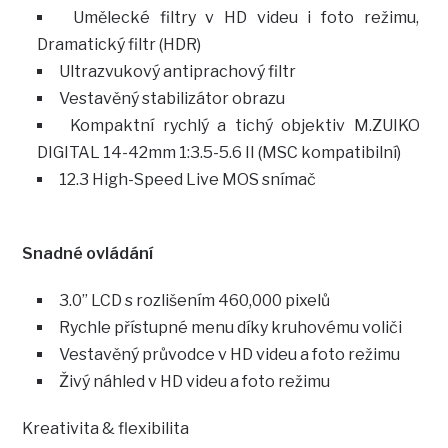
Umělecké filtry v HD videu i foto režimu,
Dramatický filtr (HDR)
Ultrazvukový antiprachový filtr
Vestavěný stabilizátor obrazu
Kompaktní rychlý a tichý objektiv M.ZUIKO
DIGITAL 14-42mm 1:3.5-5.6 II (MSC kompatibilní)
12.3 High-Speed Live MOS snímač
Snadné ovládání
3.0” LCD s rozlišením 460,000 pixelů
Rychle přístupné menu díky kruhovému voliči
Vestavěný průvodce v HD videu a foto režimu
Živý náhled v HD videu a foto režimu
Kreativita & flexibilita