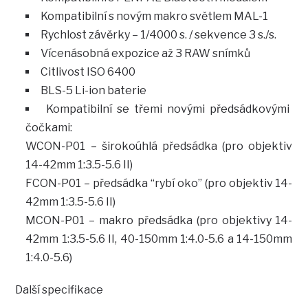
Kompatibilní s novým makro světlem MAL-1
Rychlost závěrky – 1/4000 s. / sekvence 3 s./s.
Vícenásobná expozice až 3 RAW snímků
Citlivost ISO 6400
BLS-5 Li-ion baterie
Kompatibilní se třemi novými předsádkovými
čočkami:
WCON-P01 – širokoúhlá předsádka (pro objektiv
14-42mm 1:3.5-5.6 II)
FCON-P01 – předsádka “rybí oko” (pro objektiv 14-
42mm 1:3.5-5.6 II)
MCON-P01 – makro předsádka (pro objektivy 14-
42mm 1:3.5-5.6 II, 40-150mm 1:4.0-5.6 a 14-150mm
1:4.0-5.6)
Další specifikace