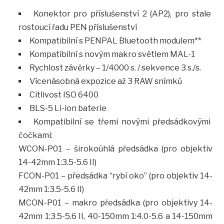
Konektor pro příslušenství 2 (AP2), pro stale
rostoucí řadu PEN příslušenství
Kompatibilní s PENPAL Bluetooth modulem**
Kompatibilní s novým makro světlem MAL-1
Rychlost závěrky – 1/4000 s. / sekvence 3 s./s.
Vícenásobná expozice až 3 RAW snímků
Citlivost ISO 6400
BLS-5 Li-ion baterie
Kompatibilní se třemi novými předsádkovými
čočkami:
WCON-P01 – širokoúhlá předsádka (pro objektiv
14-42mm 1:3.5-5.6 II)
FCON-P01 – předsádka “rybí oko” (pro objektiv 14-
42mm 1:3.5-5.6 II)
MCON-P01 – makro předsádka (pro objektivy 14-
42mm 1:3.5-5.6 II, 40-150mm 1:4.0-5.6 a 14-150mm