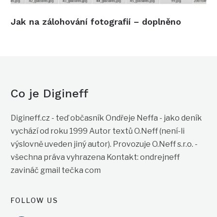
Jak na zálohování fotografií – doplněno
Co je Digineff
Digineff.cz - teď občasník Ondřeje Neffa - jako deník
vychází od roku 1999 Autor textů O.Neff (není-li
výslovně uveden jiný autor). Provozuje O.Neff s.r.o. -
všechna práva vyhrazena Kontakt: ondrejneff
zavináč gmail tečka com
FOLLOW US