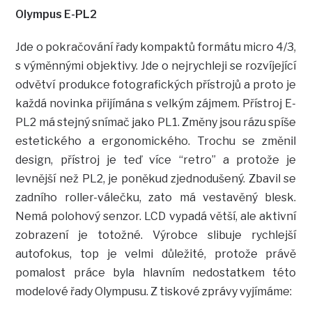
Olympus E-PL2
Jde o pokračování řady kompaktů formátu micro 4/3,
s výměnnými objektivy. Jde o nejrychleji se rozvíjející
odvětví produkce fotografických přístrojů a proto je
každá novinka přijímána s velkým zájmem. Přístroj E-
PL2 má stejný snímač jako PL1. Změny jsou rázu spíše
estetického a ergonomického. Trochu se změnil
design, přístroj je teď více “retro” a protože je
levnější než PL2, je poněkud zjednodušený. Zbavil se
zadního roller-válečku, zato má vestavěný blesk.
Nemá polohový senzor. LCD vypadá větší, ale aktivní
zobrazení je totožné. Výrobce slibuje rychlejší
autofokus, top je velmi důležité, protože právě
pomalost práce byla hlavním nedostatkem této
modelové řady Olympusu. Z tiskové zprávy vyjímáme: