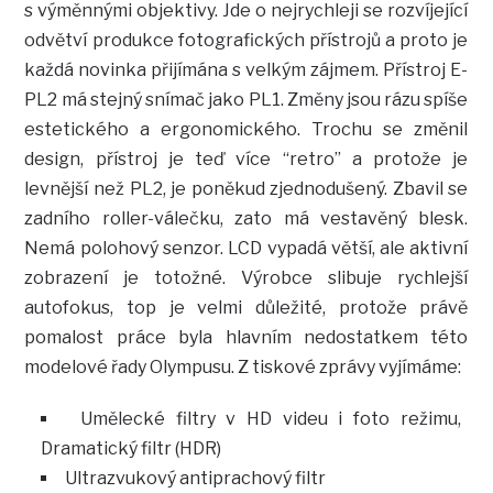
s výměnnými objektivy. Jde o nejrychleji se rozvíjející
odvětví produkce fotografických přístrojů a proto je
každá novinka přijímána s velkým zájmem. Přístroj E-
PL2 má stejný snímač jako PL1. Změny jsou rázu spíše
estetického a ergonomického. Trochu se změnil
design, přístroj je teď více “retro” a protože je
levnější než PL2, je poněkud zjednodušený. Zbavil se
zadního roller-válečku, zato má vestavěný blesk.
Nemá polohový senzor. LCD vypadá větší, ale aktivní
zobrazení je totožné. Výrobce slibuje rychlejší
autofokus, top je velmi důležité, protože právě
pomalost práce byla hlavním nedostatkem této
modelové řady Olympusu. Z tiskové zprávy vyjímáme:
Umělecké filtry v HD videu i foto režimu,
Dramatický filtr (HDR)
Ultrazvukový antiprachový filtr