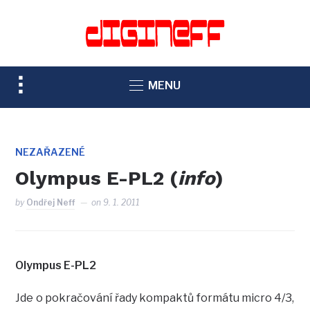
TOGGLE
MENU
SIDEBAR
&
NAVIGATION
NEZAŘAZENÉ
Olympus E-PL2 (
info
)
by
Ondřej Neff
on
9. 1. 2011
Olympus E-PL2
Jde o pokračování řady kompaktů formátu micro 4/3,