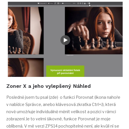
Zoner X a jeho vylepšený Náhled
Posledně jsem tu psal (zde) o funkci Porovnat (ikona nahoře
v nabídce Správce, anebo klávesová zkratka Ctrl+J), která
nově umožňuje individuálně měnit velikost a pozici v rámci
zobrazení Je to velmi šikovné, funkce Porovnat je moje
oblíbená. V mé verzi ZPS14 pochopitelně není, ale kvůli ní se