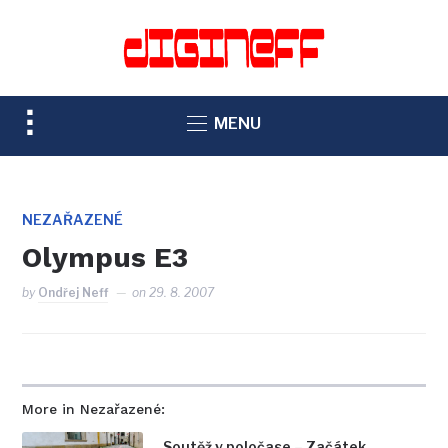
TOGGLE
MENU
SIDEBAR
&
NAVIGATION
NEZAŘAZENÉ
Olympus E3
by
Ondřej Neff
on
29. 8. 2007
More in Nezařazené:
Soutěž v poločase – Začátek