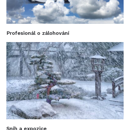
Profesionál o zálohování
Sníh a expozice