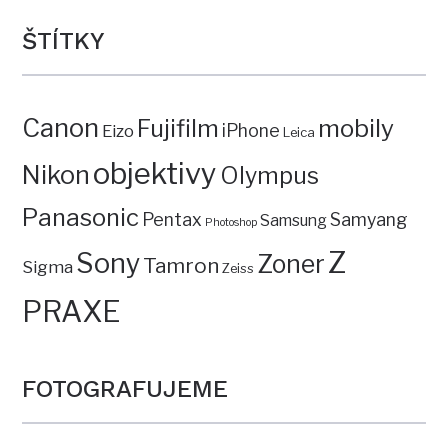
ŠTÍTKY
Canon
mobily
Fujifilm
iPhone
Eizo
Leica
objektivy
Nikon
Olympus
Panasonic
Pentax
Samyang
Samsung
Photoshop
Z
Sony
Zoner
Tamron
Sigma
Zeiss
PRAXE
FOTOGRAFUJEME