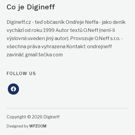
Co je Digineff
Digineff.cz - teď občasník Ondřeje Neffa - jako deník
vychází od roku 1999 Autor textů O.Neff (není-li
výslovně uveden jiný autor). Provozuje O.Neff s.r.o. -
všechna práva vyhrazena Kontakt: ondrejneff
zavináč gmail tečka com
FOLLOW US
facebook
Copyright © 2026 Digineff
Designed by
WPZOOM