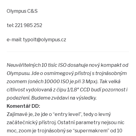
Olympus C&S
tel: 221 985 252
e-mail: typolt@olympus.cz
Neuvěřitelných 10 tisíc ISO dosahuje nový kompakt od
Olympusu. Jde o osmimegový přístroj s trojnásobným
zoomem (oněch 10000 ISO je při 3 Mpx). Tak velká
citlivost vydolovaná z čipu 1/1.8″ CCD budí pozornost i
podezření. Budeme zvědavi na výsledky.
Komentář DD:
Zajímavé je, že jde o “entry level”, tedy o levný
začátečnický přístroj. Ostatní parametry nejsou nic
moc, zoom je trojnásobný se “supermakrem” od 10