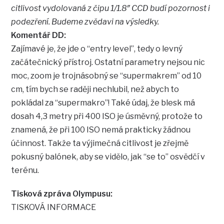
citlivost vydolovaná z čipu 1/1.8″ CCD budí pozornost i
podezření. Budeme zvědavi na výsledky.
Komentář DD:
Zajímavé je, že jde o “entry level”, tedy o levný
začátečnický přístroj. Ostatní parametry nejsou nic
moc, zoom je trojnásobný se “supermakrem” od 10
cm, tím bych se raději nechlubil, než abych to
pokládal za “supermakro”! Také údaj, že blesk má
dosah 4,3 metry při 400 ISO je úsměvný, protože to
znamená, že při 100 ISO nemá prakticky žádnou
účinnost. Takže ta výjimečná citlivost je zřejmě
pokusný balónek, aby se vidělo, jak “se to” osvědčí v
terénu.
Tisková zpráva Olympusu:
TISKOVÁ INFORMACE