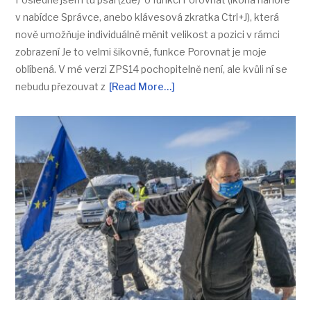
v nabídce Správce, anebo klávesová zkratka Ctrl+J), která
nově umožňuje individuálně měnit velikost a pozici v rámci
zobrazení Je to velmi šikovné, funkce Porovnat je moje
oblíbená. V mé verzi ZPS14 pochopitelně není, ale kvůli ní se
nebudu přezouvat z
[Read More…]