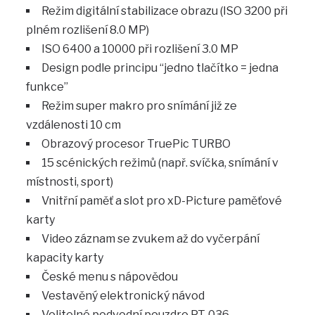
Režim digitální stabilizace obrazu (ISO 3200 při
plném rozlišení 8.0 MP)
ISO 6400 a 10000 při rozlišení 3.0 MP
Design podle principu “jedno tlačítko = jedna
funkce”
Režim super makro pro snímání již ze
vzdálenosti 10 cm
Obrazový procesor TruePic TURBO
15 scénických režimů (např. svíčka, snímání v
místnosti, sport)
Vnitřní paměť a slot pro xD-Picture paměťové
karty
Video záznam se zvukem až do vyčerpání
kapacity karty
České menu s nápovědou
Vestavěný elektronický návod
Volitelné podvodní pouzdro PT-036