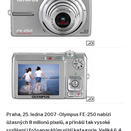
Praha, 25. ledna 2007 -Olympus FE-250 nabízí
úžasných 8 milionů pixelů, a přináší tak vysoké
rozlišení i fotoaparátům nižší kategorie. Veliká 6,4