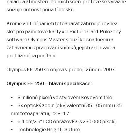
náladu a atmosféru nočních scén, protože se výrazně
snižuje nutnost použití blesku.
Kromě vnitřní paměti fotoaparát zahrnuje rovněž
slot pro paměťové karty xD-Picture Card. Přiložený
software Olympus Master slouží ke snadnému a
zábavnému zpracování snímků, jejich archivaci a
prohlížení na počítači.
Olympus FE-250 se objeví v prodeji v únoru 2007.
Olympus FE-250 – hlavní specifikace:
8 milionů pixelů ve stylovém kovovém těle
3x optický zoom (ekvivalentní 35-105 mm u 35
mm fotoaparátu), 1:2.8-4.7
6,4 cm/2.5″ LCD obrazovka (s 230 000 pixelů)
Technologie BrightCapture