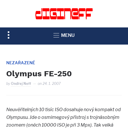
TOGGLE
MENU
SIDEBAR
&
NAVIGATION
NEZAŘAZENÉ
Olympus FE-250
by
Ondřej Neff
on
24. 1. 2007
Neuvěřitelných 10 tisíc ISO dosahuje nový kompakt od
Olympusu. Jde o osmimegový přístroj s trojnásobným
zoomem (oněch 10000 ISO je při 3 Mpx). Tak velká