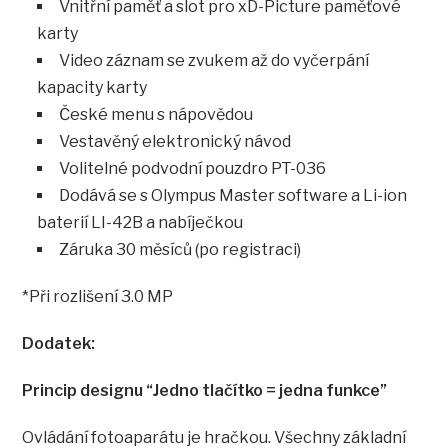
Vnitřní paměť a slot pro xD-Picture paměťové
karty
Video záznam se zvukem až do vyčerpání
kapacity karty
České menu s nápovědou
Vestavěný elektronický návod
Volitelné podvodní pouzdro PT-036
Dodává se s Olympus Master software a Li-ion
baterií LI-42B a nabíječkou
Záruka 30 měsíců (po registraci)
*Při rozlišení 3.0 MP
Dodatek:
Princip designu “Jedno tlačítko = jedna funkce”
Ovládání fotoaparátu je hračkou. Všechny základní