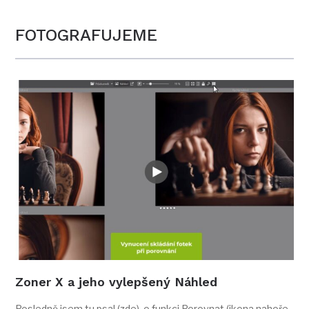
FOTOGRAFUJEME
Zoner X a jeho vylepšený Náhled
Posledně jsem tu psal (zde) o funkci Porovnat (ikona nahoře