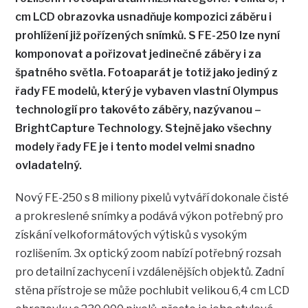
cm LCD obrazovka usnadňuje kompozici záběru i
prohlížení již pořízených snímků. S FE-250 lze nyní
komponovat a pořizovat jedinečné záběry i za
špatného světla. Fotoaparát je totiž jako jediný z
řady FE modelů, který je vybaven vlastní Olympus
technologií pro takovéto záběry, nazývanou –
BrightCapture Technology. Stejně jako všechny
modely řady FE je i tento model velmi snadno
ovladatelný.
Nový FE-250 s 8 miliony pixelů vytváří dokonale čisté
a prokreslené snímky a podává výkon potřebný pro
získání velkoformátových výtisků s vysokým
rozlišením. 3x optický zoom nabízí potřebný rozsah
pro detailní zachycení i vzdálenějších objektů. Zadní
stěna přístroje se může pochlubit velikou 6,4 cm LCD