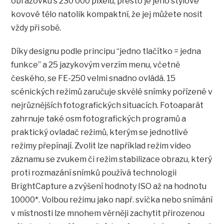
obrazovku s 230 000 pixelů, přesto je jeho stylové
kovové tělo natolik kompaktní, že jej můžete nosit
vždy při sobě.
Díky designu podle principu “jedno tlačítko = jedna
funkce” a 25 jazykovým verzím menu, včetně
českého, se FE-250 velmi snadno ovládá. 15
scénických režimů zaručuje skvělé snímky pořízené v
nejrůznějších fotografických situacích. Fotoaparát
zahrnuje také osm fotografických programů a
praktický ovladač režimů, kterým se jednotlivé
režimy přepínají. Zvolit lze například režim video
záznamu se zvukem či režim stabilizace obrazu, který
proti rozmazání snímků používá technologii
BrightCapture a zvýšení hodnoty ISO až na hodnotu
10000*. Volbou režimu jako např. svíčka nebo snímání
v místnosti lze mnohem věrněji zachytit přirozenou