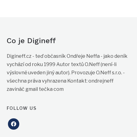
Co je Digineff
Digineff.cz - teď občasník Ondřeje Neffa - jako deník
vychází od roku 1999 Autor textů O.Neff (není-li
výslovně uveden jiný autor). Provozuje O.Neff s.r.o. -
všechna práva vyhrazena Kontakt: ondrejneff
zavináč gmail tečka com
FOLLOW US
facebook