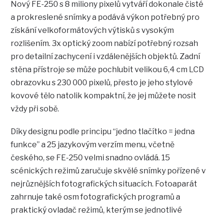
Nový FE-250 s 8 miliony pixelů vytváří dokonale čisté
a prokreslené snímky a podává výkon potřebný pro
získání velkoformátových výtisků s vysokým
rozlišením. 3x optický zoom nabízí potřebný rozsah
pro detailní zachycení i vzdálenějších objektů. Zadní
stěna přístroje se může pochlubit velikou 6,4 cm LCD
obrazovku s 230 000 pixelů, přesto je jeho stylové
kovové tělo natolik kompaktní, že jej můžete nosit
vždy při sobě.
Díky designu podle principu “jedno tlačítko = jedna
funkce” a 25 jazykovým verzím menu, včetně
českého, se FE-250 velmi snadno ovládá. 15
scénických režimů zaručuje skvělé snímky pořízené v
nejrůznějších fotografických situacích. Fotoaparát
zahrnuje také osm fotografických programů a
praktický ovladač režimů, kterým se jednotlivé