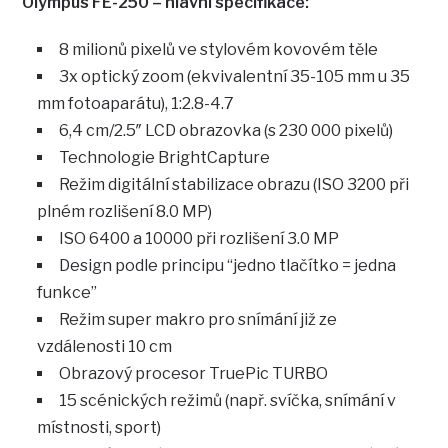
Olympus FE-250 – hlavní specifikace:
8 milionů pixelů ve stylovém kovovém těle
3x optický zoom (ekvivalentní 35-105 mm u 35
mm fotoaparátu), 1:2.8-4.7
6,4 cm/2.5″ LCD obrazovka (s 230 000 pixelů)
Technologie BrightCapture
Režim digitální stabilizace obrazu (ISO 3200 při
plném rozlišení 8.0 MP)
ISO 6400 a 10000 při rozlišení 3.0 MP
Design podle principu “jedno tlačítko = jedna
funkce”
Režim super makro pro snímání již ze
vzdálenosti 10 cm
Obrazový procesor TruePic TURBO
15 scénických režimů (např. svíčka, snímání v
místnosti, sport)