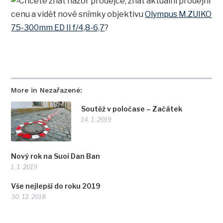
Chcete znát názor prodejce, znát aktuální prodejní
cenu a vidět nové snímky objektivu
Olympus M.ZUIKO
75-300mm ED II f/4,8-6,7
?
More in Nezařazené:
Soutěž v poločase – Začátek
14. 1. 2019
Nový rok na Suoi Dan Ban
1. 1. 2019
Vše nejlepší do roku 2019
30. 12. 2018