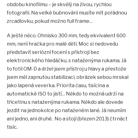
obdobu kinofilmu – je skvělý na živou, rychlou
fotografii. Na velké bubnování musíte mít pořádnou
zrcadlovku, pokud možno full frame…
A ještě něco. Ohnisko 300 mm, tedy ekvivalent 600
mm, není hračka pro malé děti. Moc si nedovedu
představit seriózní focení s přístroji bez
elektronického hledáčku, s nataženýma rukama. Já
to fotil OM-D a držel jsem přístroj u hlavy a přestože
jsem měl zapnutou stabilizaci, obrázek sebou mrskal
jako lapená veverka. Priorita času, tisícina a
automatické ISO to jistí… Někdo to možná udrží na
třicetinu s nataženýma rukama. Někdo ale dovede
jezdit na jednokolce po nataženém laně. Já neumím
ani jedno, ani druhé. No a stojí (březen 2013) čtrnáct
tisíc.