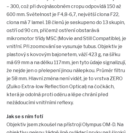
– 300, což při dvojnásobném cropu odpovídá 150 až
600 mm. Světelnost je F4,8-6,7, největší clona F22,
clona má 7 lamel. 18 členů je seskupeno do 13 skupin,
ostří od 90 cm, přičemž ostření obstarává
mikromotor třídy MSC (Movie and Still Compatible), je
vnitřní. Při zoomování se vysunuje tubus. Objektiv je
plastový s kovovým bajonetem, váží 423 g, na šířku
má 69 mm a na délku 117mm, jen tyto údaje signalizují,
že nejde jen o přelepení jinou nálepkou. Průměr filtru
je 58 mm. Hlavní změna není vidět, je to vrstva ZERO
(Zuiko Extra-low Reflection Optical) na čočkách,
která je odolná proti oděru a lépe chrání před
nežádoucími vnitřními reflexy.
Jak se s ním fotí
Objektiv jsem zkoušel na přístroji Olympus OM-D. Na
objektivu nejsou žádné jiné ovládací prvky než široký