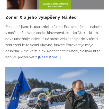
Zoner X a jeho vylepšený Náhled
Posledně jsem tu psal (zde) o funkci Porovnat (ikona nahoře
v nabídce Správce, anebo klávesová zkratka Ctrl+J), která
nově umožňuje individuálně měnit velikost a pozici v rámci
zobrazení Je to velmi šikovné, funkce Porovnat je moje
oblíbená. V mé verzi ZPS14 pochopitelně není, ale kvůli ní se
nebudu přezouvat z
[Read More…]