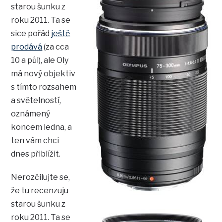
starou šunku z
roku 2011. Ta se
sice pořád
ještě
prodává
(za cca
10 a půl), ale Oly
má nový objektiv
s tímto rozsahem
a světelností,
oznámený
koncem ledna, a
ten vám chci
dnes přiblížit.
Nerozčilujte se,
že tu recenzuju
starou šunku z
roku 2011. Ta se