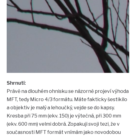
Shrnutí:
Právě na dlouhém ohnisku se názorně projeví výhoda
MFT, tedy Micro 4/3 formátu. Máte fakticky šestikilo
a objektiv je malý a lehoučký, vejde se do kapsy.
Kresba při 75 mm (ekv. 150) je výtečná, při 300 mm
(ekv. 600 mm) velmi dobrá. Zopakuji svoji tezi, že v
současnosti MFT formát vnímám jako novodobou