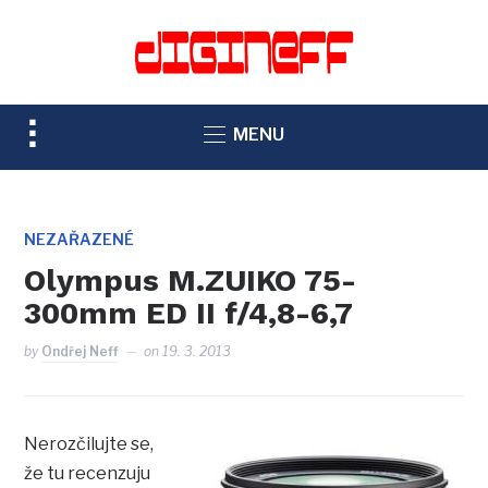
TOGGLE
MENU
SIDEBAR
&
NAVIGATION
NEZAŘAZENÉ
Olympus M.ZUIKO 75-
300mm ED II f/4,8-6,7
by
Ondřej Neff
on
19. 3. 2013
Nerozčilujte se,
že tu recenzuju