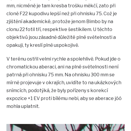
mm, nicméně je tam kresba trošku měkčí, zato při
cloně F22 kupodivu lepší než při ohnisku 75. Což je
zjištění akademické, protože jenom Bimbo by na
clonu 22 fotil tří, respektive šestikilem. U těchto
objektivů jsou zásadně důležité plné světelnosti a
opakuji, ty kreslí plně uspokojivě.
V terénu ostřil velmi rychle a spolehlivě. Pokud jde o
chromatickou aberaci, ani na plné světelnosti není
patrná při ohnisku 75 mm. Na ohnisku 300 mm se
mírně projevuje v okrajích, uvidíte to na ukázkových
snímcích, podotýká, že byly pořízeny s korekcí
expozice +1 EV proti bílému nebi, aby se aberace jóó
mohla uplatnit.