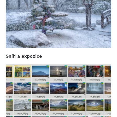
Sníh a expozice