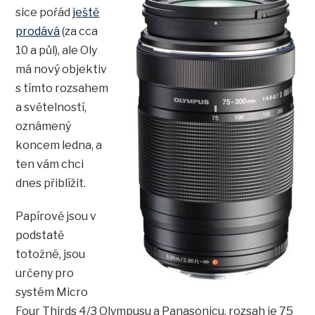
sice pořád
ještě
prodává
(za cca
10 a půl), ale Oly
má nový objektiv
s tímto rozsahem
a světelností,
oznámený
koncem ledna, a
ten vám chci
dnes přiblížit.
Papírově jsou v
podstatě
totožné, jsou
určeny pro
systém Micro
Four Thirds 4/3 Olympusu a Panasonicu, rozsah je 75