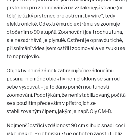
prstenec pro zoomování a na vzdálenější straně (od
těla) je úzký prstenec pro ostření „by wire“, tedy
elektronické. Od extrému do extrému se zoomuje
otočením o 90 stupňů. Zoomování jde trochu ztuha,
ale nezadrhává, je plynulé. Ostření je opravdu tiché,
při snímání videa jsem ostřil i zoomoval a ve zvuku se
to neprojevilo.
Objektiv nemá zámek zabraňující nežádoucímu
posunu, nicméně objektiv neměl sklony se sám od
sebe vysouvat – je to dáno poměrnou tuhostí
zoomování. Podotýkám, že není stabilizovaný, počítá
se s použitím především v přístrojích se
stabilizovaným čipem, jakým je např. Oly OM-D.
Nejmenší ostřicí vzdálenost 90 cm slibuje snad i cosi
jako makro. Při ohnisku 75 je ochoten zaostřit i blíž