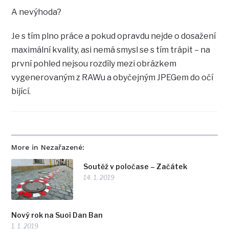
A nevýhoda?
Je s tím plno práce a pokud opravdu nejde o dosažení
maximální kvality, asi nemá smysl se s tím trápit – na
první pohled nejsou rozdíly mezi obrázkem
vygenerovaným z RAWu a obyčejným JPEGem do očí
bijící.
More in Nezařazené:
Soutěž v poločase – Začátek
14. 1. 2019
Nový rok na Suoi Dan Ban
1. 1. 2019