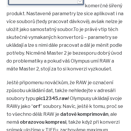
komerčně šířený
produkt. Nastavené parametry lze sice aplikovat i na
více souborů (tedy pracovat dávkově), avšak nelze je
uložit jako samostatný soubor.To je právě vtip těch
skutečně vymakaných konvertorů – parametry se
ukládají a lze s nimi dále pracovat a dál je měnit podle
potřeby. Nicméně Master 2 je bezesporu dobrý úvod
do problematiky a pokud váš Olympus umí RAW a
máte Master 2, stojí za to si konverzi vyzkoušet.
Ještě připomenu nováčkům, že RAW je označení
způsobu ukládání dat, takže nehledejte v adresáři
soubory typu
pic12345.raw
! Olympusy ukládají svoje
RAWy jako “
orf
” soubory. Navíc, ještě k tomu, proč se
to všechno dělá: RAW je
datově komprimován
, ale
nemá
obrazovou kompresi
, takže když při konverzi
snímek uložíme v TIFFu, zachováme maximum