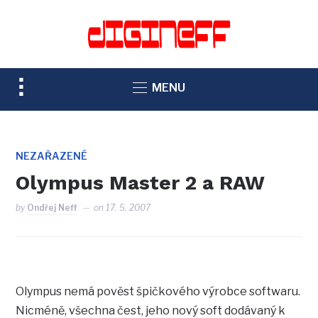
TOGGLE
MENU
SIDEBAR
&
NAVIGATION
NEZAŘAZENÉ
Olympus Master 2 a RAW
by
Ondřej Neff
on
17. 5. 2007
Olympus nemá pověst špičkového výrobce softwaru.
Nicméně, všechna čest, jeho nový soft dodávaný k