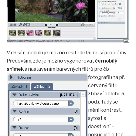
V dalším modulu je možno řešit i detailnější problémy.
Především, zde je možno vygenerovat
černobílý
snímek
s nastavením barevných filtrů pro
čb
fotografii (na př.
červený filtr
ztmaví oblohu a
pod.). Tady se
mění kontrast,
sytost a
doostření –
pokud jde o ten