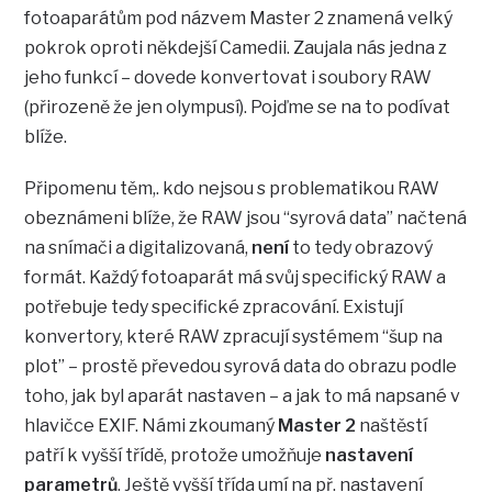
fotoaparátům pod názvem Master 2 znamená velký
pokrok oproti někdejší Camedii. Zaujala nás jedna z
jeho funkcí – dovede konvertovat i soubory RAW
(přirozeně že jen olympusí). Pojďme se na to podívat
blíže.
Připomenu těm,. kdo nejsou s problematikou RAW
obeznámeni blíže, že RAW jsou “syrová data” načtená
na snímači a digitalizovaná,
není
to tedy obrazový
formát. Každý fotoaparát má svůj specifický RAW a
potřebuje tedy specifické zpracování. Existují
konvertory, které RAW zpracují systémem “šup na
plot” – prostě převedou syrová data do obrazu podle
toho, jak byl aparát nastaven – a jak to má napsané v
hlavičce EXIF. Námi zkoumaný
Master 2
naštěstí
patří k vyšší třídě, protože umožňuje
nastavení
parametrů
. Ještě vyšší třída umí na př. nastavení