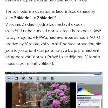
cenové rozpětí dvou až pěti tisíc korun, i více.
Tento modul má dva stupně ladění. Jsou označeny
jako
Základní 1
a
Základní 2
.
V režimu Základní jedna lze nastavit expozici
(zesvětlit nebo ztmavit obraz) a ladit barevnost. Když
fotografujeme v RAWu, nastavení barevnosti (AUTO,
předvolby žárovka, zářivka atd.) se sice provedou, ale
jsou to jen orientační parametry a lze je přenastavit
při generování obrazu. Právě to se děje zde. V tomto
modulu lze i měnit velikost.