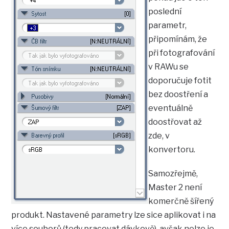
poslední
parametr,
připomínám, že
při fotografování
v RAWu se
doporučuje fotit
bez doostření a
eventuálně
doostřovat až
zde, v
konvertoru.
Samozřejmě,
Master 2 není
komerčně šířený
produkt. Nastavené parametry lze sice aplikovat i na
více souborů (tedy pracovat dávkově), avšak nelze je