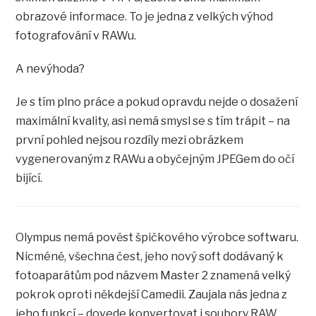
obrazové informace. To je jedna z velkých výhod
fotografování v RAWu.
A nevýhoda?
Je s tím plno práce a pokud opravdu nejde o dosažení
maximální kvality, asi nemá smysl se s tím trápit – na
první pohled nejsou rozdíly mezi obrázkem
vygenerovaným z RAWu a obyčejným JPEGem do očí
bijící.
Olympus nemá pověst špičkového výrobce softwaru.
Nicméně, všechna čest, jeho nový soft dodávaný k
fotoaparátům pod názvem Master 2 znamená velký
pokrok oproti někdejší Camedii. Zaujala nás jedna z
jeho funkcí – dovede konvertovat i soubory RAW