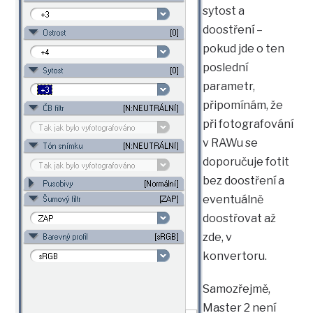
sytost a
doostření –
pokud jde o ten
poslední
parametr,
připomínám, že
při fotografování
v RAWu se
doporučuje fotit
bez doostření a
eventuálně
doostřovat až
zde, v
konvertoru.
Samozřejmě,
Master 2 není