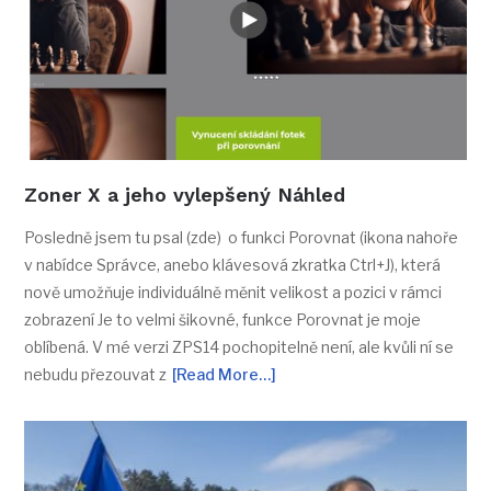
Zoner X a jeho vylepšený Náhled
Posledně jsem tu psal (zde) o funkci Porovnat (ikona nahoře
v nabídce Správce, anebo klávesová zkratka Ctrl+J), která
nově umožňuje individuálně měnit velikost a pozici v rámci
zobrazení Je to velmi šikovné, funkce Porovnat je moje
oblíbená. V mé verzi ZPS14 pochopitelně není, ale kvůli ní se
nebudu přezouvat z
[Read More…]