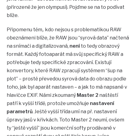
(přirozeně že jen olympusí). Pojďme se na to podívat
blíže.
Připomenu těm,. kdo nejsou s problematikou RAW
obeznámeni blíže, že RAW jsou “syrová data” načtená
na snímači a digitalizovaná,
není
to tedy obrazový
formát. Každý fotoaparát má svůj specifický RAW a
potřebuje tedy specifické zpracování. Existují
konvertory, které RAW zpracují systémem “šup na
plot” – prostě převedou syrová data do obrazu podle
toho, jak byl aparát nastaven – a jak to má napsané v
hlavičce EXIF. Námi zkoumaný
Master 2
naštěstí
patří k vyšší třídě, protože umožňuje
nastavení
parametrů
. Ještě vyšší třída umí na př. nastavení
úpravy jasů v křivkách. Toto Master 2 neumí, ovšem
ty “ještě vyšší” jsou komerční softy prodávané v