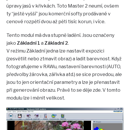
úpravy jasů v křivkách. Toto Master 2 neumí, ovšem
ty “ještě vyšší” jsou komerční softy prodávané v
cenové rozpětí dvou až pěti tisíc korun, i více.
Tento modul má dva stupně ladění. Jsou označeny
jako
Základní 1
a
Základní 2
.
V režimu Základní jedna lze nastavit expozici
(zesvětlit nebo ztmavit obraz) a ladit barevnost. Když
fotografujeme v RAWu, nastavení barevnosti (AUTO,
předvolby žárovka, zářivka atd.) se sice provedou, ale
jsou to jen orientační parametry a lze je přenastavit
při generování obrazu. Právě to se děje zde. V tomto
modulu lze i měnit velikost.