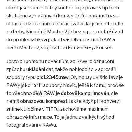
uložit jako samostatný soubor.To je právě vtip těch
skutečně vymakaných konvertorů – parametry se
ukládají a lze s nimi dále pracovat a dál je měnit podle
potřeby. Nicméně Master 2 je bezesporu dobrý úvod
do problematiky a pokud váš Olympus umí RAW a
máte Master 2, stojí za to si konverzi vyzkoušet.
Ještě připomenu nováčkům, že RAW je označení
způsobu ukládání dat, takže nehledejte v adresáři
soubory typu
pic12345.raw
! Olympusy ukládají svoje
RAWy jako “
orf
” soubory. Navíc, ještě k tomu, proč se
to všechno dělá: RAW je
datově komprimován
, ale
nemá
obrazovou kompresi
, takže když při konverzi
snímek uložíme v TIFFu, zachováme maximum
obrazové informace. To je jedna z velkých výhod
fotografování v RAWu.