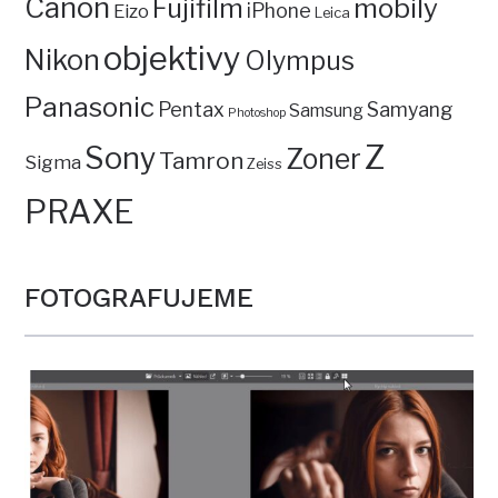
Canon
mobily
Fujifilm
iPhone
Eizo
Leica
objektivy
Nikon
Olympus
Panasonic
Pentax
Samyang
Samsung
Photoshop
Z
Sony
Zoner
Tamron
Sigma
Zeiss
PRAXE
FOTOGRAFUJEME