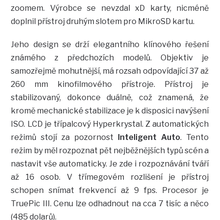
zoomem. Výrobce se nevzdal xD karty, nicméně
doplnil přístroj druhým slotem pro MikroSD kartu.
Jeho design se drží elegantního klínového řešení
známého z předchozích modelů. Objektiv je
samozřejmě mohutnější, má rozsah odpovídající 37 až
260 mm kinofilmového přístroje. Přístroj je
stabilizovaný, dokonce duálně, což znamená, že
kromě mechanické stabilizace je k disposici navýšení
ISO. LCD je třípalcový Hyperkrystal. Z automatických
režimů stojí za pozornost
Inteligent Auto
. Tento
režim by měl rozpoznat pět nejběžnějších typů scén a
nastavit vše automaticky. Je zde i rozpoznávání tváří
až 16 osob. V třímegovém rozlišení je přístroj
schopen snímat frekvencí až 9 fps. Procesor je
TruePic III. Cenu lze odhadnout na cca 7 tisíc a něco
(485 dolarů).