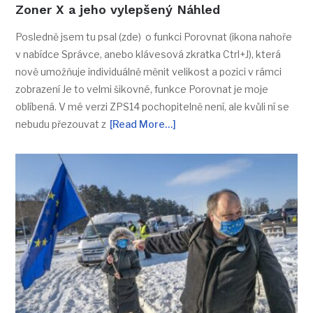
Zoner X a jeho vylepšený Náhled
Posledně jsem tu psal (zde) o funkci Porovnat (ikona nahoře
v nabídce Správce, anebo klávesová zkratka Ctrl+J), která
nově umožňuje individuálně měnit velikost a pozici v rámci
zobrazení Je to velmi šikovné, funkce Porovnat je moje
oblíbená. V mé verzi ZPS14 pochopitelně není, ale kvůli ní se
nebudu přezouvat z
[Read More…]