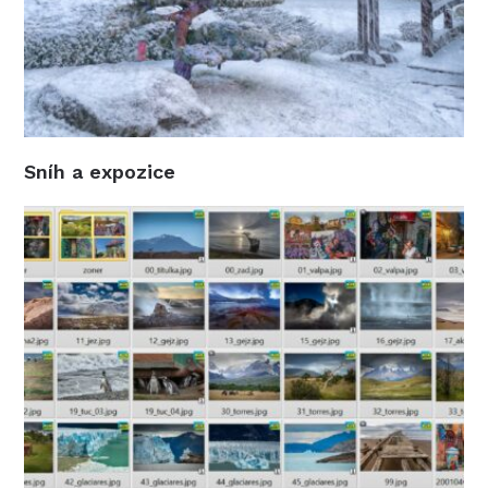
Sníh a expozice