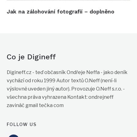
Jak na zálohování fotografií – doplněno
Co je Digineff
Digineff.cz - teď občasník Ondřeje Neffa - jako deník
vychází od roku 1999 Autor textů O.Neff (není-li
výslovně uveden jiný autor). Provozuje O.Neff s.r.o. -
všechna práva vyhrazena Kontakt: ondrejneff
zavináč gmail tečka com
FOLLOW US