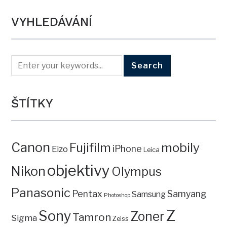
VYHLEDÁVÁNÍ
ŠTÍTKY
Canon
mobily
Fujifilm
iPhone
Eizo
Leica
objektivy
Nikon
Olympus
Panasonic
Pentax
Samyang
Samsung
Photoshop
Z
Sony
Zoner
Tamron
Sigma
Zeiss