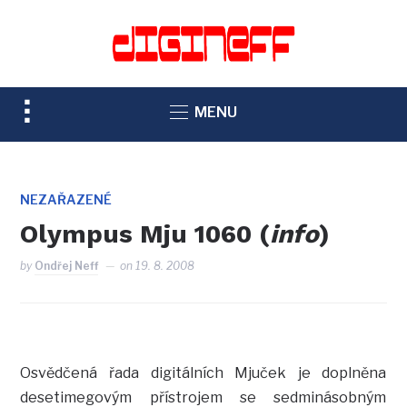
TOGGLE
MENU
SIDEBAR
&
NAVIGATION
NEZAŘAZENÉ
Olympus Mju 1060 (
info
)
by
Ondřej Neff
on
19. 8. 2008
Osvědčená řada digitálních Mjuček je doplněna
desetimegovým přístrojem se sedminásobným