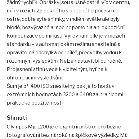
žádný rychlík. Obrázky jsou slušně ostré, víc v centru,
míň v rozích. Za pěkného slunečného počasí měl
ostré, dobře syté snímky, v mdlém světle ale byly
bledé, bezvýrazné a moc nepomohla ani expoziční
kompenzace do mínusu. Vyrovnání bílé je v mezích
standardu – v automatickém režimu snesitelná a
opravitelná odchylka od “bílé”, předvolby vedou k
rozumným výsledkům. Nelze nastavit bílou ručně.
Projasnění stínů vede k viditelným, byť ne k
ohromujícím výsledkům.
Šum je při 400 ISO snesitelný, pak je to horší, v
extrémních hodnotách 3200 a 6400 za hranicemi
praktické použitelnosti.
Shrnutí
Olympus Mju 1200 je elegantní přístroj pro běžné
fotografování bez nároků na špičkové výsledky. Má