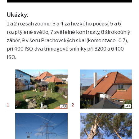
Ukázky
:
1 a 2 rozsah zoomu, 3 a 4 za hezkého počasí, 5 a 6
rozptýlené světlo, 7 světelné kontrasty, 8 širokoúhlý
záběr, 9 v šeru Prachovských skal (komenzace -0,7),
při 400 ISO, dva třímegové snímky při 3200 a 6400
ISO.
1
2