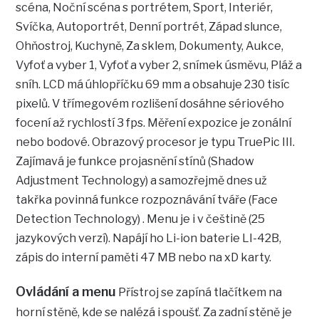
scéna, Noční scéna s portrétem, Sport, Interiér,
Svíčka, Autoportrét, Denní portrét, Západ slunce,
Ohňostroj, Kuchyně, Za sklem, Dokumenty, Aukce,
Vyfoť a vyber 1, Vyfoť a vyber 2, snímek úsměvu, Pláž a
sníh. LCD má úhlopříčku 69 mm a obsahuje 230 tisíc
pixelů. V třímegovém rozlišení dosáhne sériového
focení až rychlostí 3 fps. Měření expozice je zonální
nebo bodové. Obrazový procesor je typu TruePic III.
Zajímavá je funkce projasnění stínů (Shadow
Adjustment Technology) a samozřejmě dnes už
takřka povinná funkce rozpoznávání tváře (Face
Detection Technology) . Menu je i v češtině (25
jazykových verzí). Napájí ho Li-ion baterie LI-42B,
zápis do interní paměti 47 MB nebo na xD karty.
Ovládání a menu
Přístroj se zapíná tlačítkem na
horní stěně, kde se nalézá i spoušť. Za zadní stěně je