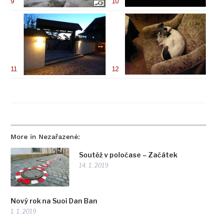
9
10
11
12
More in Nezařazené:
Soutěž v poločase – Začátek
14. 1. 2019
Nový rok na Suoi Dan Ban
1. 1. 2019