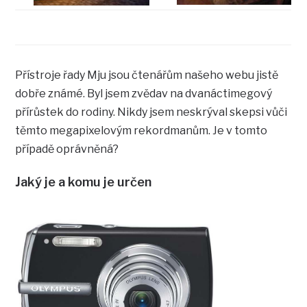
Přístroje řady Mju jsou čtenářům našeho webu jistě
dobře známé. Byl jsem zvědav na dvanáctimegový
přírůstek do rodiny. Nikdy jsem neskrýval skepsi vůči
těmto megapixelovým rekordmanům. Je v tomto
případě oprávněná?
Jaký je a komu je určen