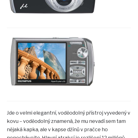
Jde o velmi elegantní, voděodolný přístroj vyvedený v
kovu – voděodolný znamená, že mu nevadí sem tam
nějaká kapka, ale v kapse džínů v pračce ho
nenechávejte. Hlavní atrakcí je rozlišení 12 miliónů