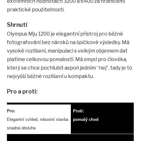
extrémních hodnotách 3200 a 6400 za hranicemi
praktické použitelnosti.
Shrnutí
Olympus Mju 1200 je elegantní přístroj pro běžné
fotografování bez nároků na špičkové výsledky. Má
vysoké rozlišení, manipulaci s velkým objemem dat
platíme celkovou pomalostí. Má smysl pro člověka,
který se chce pochlubit aspoň jedním “nej”, tady je to
nejvyšší běžné rozlišení u kompaktu.
Pro a proti:
Pro:
Proti:
Elegantní vzhled, robustní stavba
pomalý chod
snadná obsluha