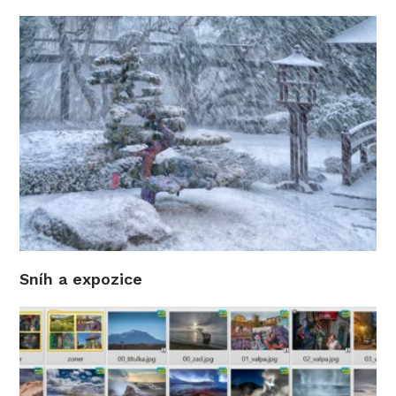
Sníh a expozice