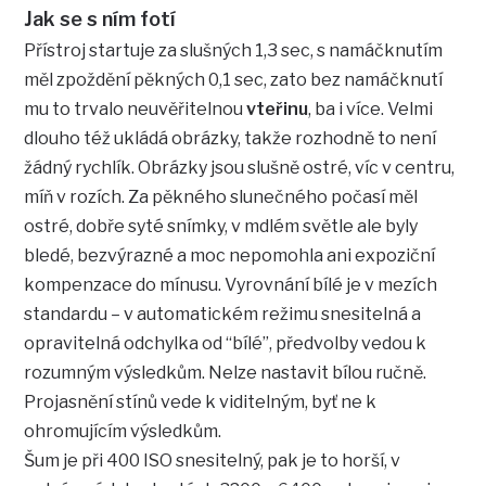
Jak se s ním fotí
Přístroj startuje za slušných 1,3 sec, s namáčknutím
měl zpoždění pěkných 0,1 sec, zato bez namáčknutí
mu to trvalo neuvěřitelnou
vteřinu
, ba i více. Velmi
dlouho též ukládá obrázky, takže rozhodně to není
žádný rychlík. Obrázky jsou slušně ostré, víc v centru,
míň v rozích. Za pěkného slunečného počasí měl
ostré, dobře syté snímky, v mdlém světle ale byly
bledé, bezvýrazné a moc nepomohla ani expoziční
kompenzace do mínusu. Vyrovnání bílé je v mezích
standardu – v automatickém režimu snesitelná a
opravitelná odchylka od “bílé”, předvolby vedou k
rozumným výsledkům. Nelze nastavit bílou ručně.
Projasnění stínů vede k viditelným, byť ne k
ohromujícím výsledkům.
Šum je při 400 ISO snesitelný, pak je to horší, v