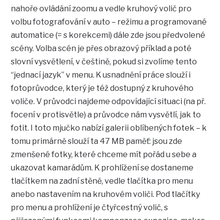
nahoře ovládání zoomu a vedle kruhový volič pro
volbu fotografování v auto – režimu a programované
automatice (= s korekcemi) dále zde jsou předvolené
scény. Volba scén je přes obrazový příklad a poté
slovní vysvětlení, v češtině, pokud si zvolíme tento
“jednací jazyk” v menu. K usnadnění práce slouží i
fotoprůvodce, který je též dostupný z kruhového
voliče. V průvodci najdeme odpovídající situaci (na př.
focení v protisvětle) a průvodce nám vysvětlí, jak to
fotit. I toto mjučko nabízí galerii oblíbených fotek – k
tomu primárně slouží ta 47 MB paměť: jsou zde
zmenšené fotky, které chceme mít pořád u sebe a
ukazovat kamarádům. K prohlížení se dostaneme
tlačítkem na zadní stěně, vedle tlačítka pro menu
anebo nastavením na kruhovém voliči. Pod tlačítky
pro menu a prohlížení je čtyřcestný volič, s