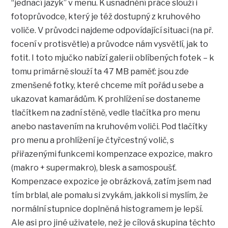
“jednací jazyk” v menu. K usnadnění práce slouží i
fotoprůvodce, který je též dostupný z kruhového
voliče. V průvodci najdeme odpovídající situaci (na př.
focení v protisvětle) a průvodce nám vysvětlí, jak to
fotit. I toto mjučko nabízí galerii oblíbených fotek – k
tomu primárně slouží ta 47 MB paměť: jsou zde
zmenšené fotky, které chceme mít pořád u sebe a
ukazovat kamarádům. K prohlížení se dostaneme
tlačítkem na zadní stěně, vedle tlačítka pro menu
anebo nastavením na kruhovém voliči. Pod tlačítky
pro menu a prohlížení je čtyřcestný volič, s
přiřazenými funkcemi kompenzace expozice, makro
(makro + supermakro), blesk a samospoušť.
Kompenzace expozice je obrázková, zatím jsem nad
tím brblal, ale pomalu si zvykám, jakkoli si myslím, že
normální stupnice doplněná histogramem je lepší.
Ale asi pro jiné uživatele, než je cílová skupina těchto