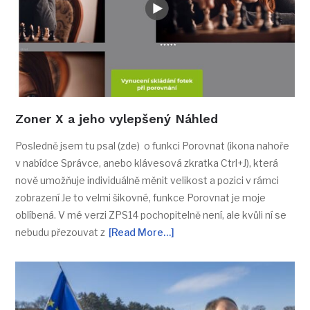
Zoner X a jeho vylepšený Náhled
Posledně jsem tu psal (zde) o funkci Porovnat (ikona nahoře
v nabídce Správce, anebo klávesová zkratka Ctrl+J), která
nově umožňuje individuálně měnit velikost a pozici v rámci
zobrazení Je to velmi šikovné, funkce Porovnat je moje
oblíbená. V mé verzi ZPS14 pochopitelně není, ale kvůli ní se
nebudu přezouvat z
[Read More…]