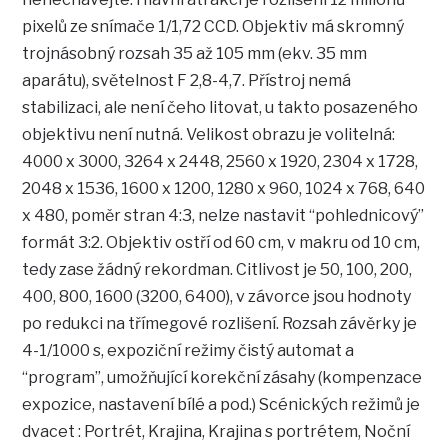
pixelů ze snímače 1/1,72 CCD. Objektiv má skromný
trojnásobný rozsah 35 až 105 mm (ekv. 35 mm
aparátu), světelnost F 2,8-4,7. Přístroj nemá
stabilizaci, ale není čeho litovat, u takto posazeného
objektivu není nutná. Velikost obrazu je volitelná:
4000 x 3000, 3264 x 2448, 2560 x 1920, 2304 x 1728,
2048 x 1536, 1600 x 1200, 1280 x 960, 1024 x 768, 640
x 480, poměr stran 4:3, nelze nastavit “pohlednicový”
formát 3:2. Objektiv ostří od 60 cm, v makru od 10 cm,
tedy zase žádný rekordman. Citlivost je 50, 100, 200,
400, 800, 1600 (3200, 6400), v závorce jsou hodnoty
po redukci na třímegové rozlišení. Rozsah závěrky je
4-1/1000 s, expoziční režimy čistý automat a
“program”, umožňující korekční zásahy (kompenzace
expozice, nastavení bílé a pod.) Scénických režimů je
dvacet : Portrét, Krajina, Krajina s portrétem, Noční