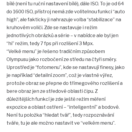
bílé (není tu ruční nastavení bílé), dále ISO. To je od 64
do 1600 ISO, přístroj nemá zde volitelnou funkci “auto
high”, ale fakticky ji nahrazuje volba “stabilizace” na
kruhovém voliči. Zde se nastavuje i režim
jednotlivých obrázků a série – v nabídce ale byl jen
“hi” režim, tedy 7 fps při rozlišení 3 Mpx.
“Velké menu” je řešeno tradičním způsobem
Olympusu jako rozbočení ze středu na čtyři směry.
Uprostřed je “fotomenu”, kde se nastavují finesy, jako
je například “detailní zoom”, což je vlastně výřez,
protože obraz se přepne do třímegového rozlišení a
bere obraz jen ze středové oblasti čipu. Z
důležitějších funkcí je zde ještě režim měření
expozice a oblast ostření – “inteligentní” a bodové.
Není tu položka “hledat tvář”, tedy rozpoznávání
tváře, tu je ale možno nastavit ve “velkém menu”.