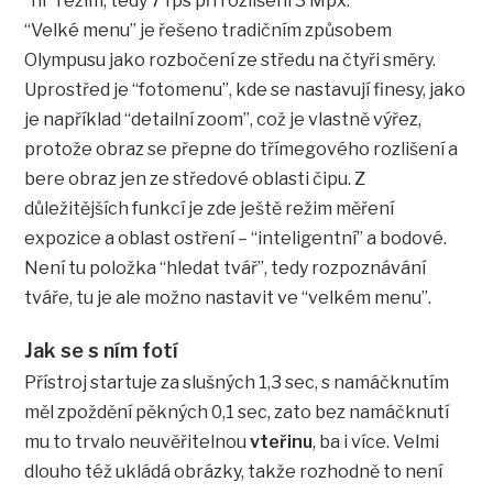
“hi” režim, tedy 7 fps při rozlišení 3 Mpx.
“Velké menu” je řešeno tradičním způsobem
Olympusu jako rozbočení ze středu na čtyři směry.
Uprostřed je “fotomenu”, kde se nastavují finesy, jako
je například “detailní zoom”, což je vlastně výřez,
protože obraz se přepne do třímegového rozlišení a
bere obraz jen ze středové oblasti čipu. Z
důležitějších funkcí je zde ještě režim měření
expozice a oblast ostření – “inteligentní” a bodové.
Není tu položka “hledat tvář”, tedy rozpoznávání
tváře, tu je ale možno nastavit ve “velkém menu”.
Jak se s ním fotí
Přístroj startuje za slušných 1,3 sec, s namáčknutím
měl zpoždění pěkných 0,1 sec, zato bez namáčknutí
mu to trvalo neuvěřitelnou
vteřinu
, ba i více. Velmi
dlouho též ukládá obrázky, takže rozhodně to není