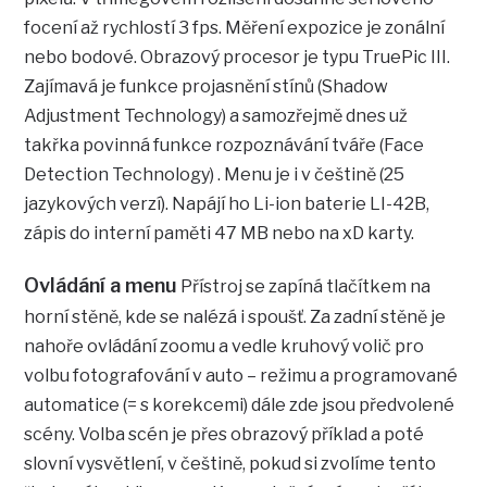
focení až rychlostí 3 fps. Měření expozice je zonální
nebo bodové. Obrazový procesor je typu TruePic III.
Zajímavá je funkce projasnění stínů (Shadow
Adjustment Technology) a samozřejmě dnes už
takřka povinná funkce rozpoznávání tváře (Face
Detection Technology) . Menu je i v češtině (25
jazykových verzí). Napájí ho Li-ion baterie LI-42B,
zápis do interní paměti 47 MB nebo na xD karty.
Ovládání a menu
Přístroj se zapíná tlačítkem na
horní stěně, kde se nalézá i spoušť. Za zadní stěně je
nahoře ovládání zoomu a vedle kruhový volič pro
volbu fotografování v auto – režimu a programované
automatice (= s korekcemi) dále zde jsou předvolené
scény. Volba scén je přes obrazový příklad a poté
slovní vysvětlení, v češtině, pokud si zvolíme tento