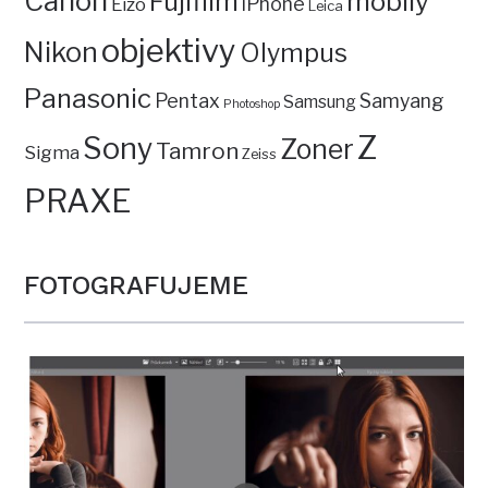
Canon
mobily
Fujifilm
iPhone
Eizo
Leica
objektivy
Nikon
Olympus
Panasonic
Pentax
Samyang
Samsung
Photoshop
Z
Sony
Zoner
Tamron
Sigma
Zeiss
PRAXE
FOTOGRAFUJEME