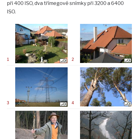
při 400 ISO, dva třímegové snímky při 3200 a 6400
ISO.
1
2
3
4