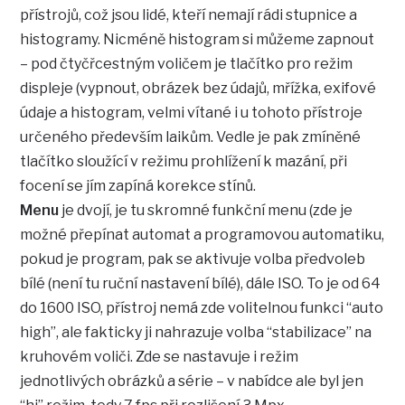
přístrojů, což jsou lidé, kteří nemají rádi stupnice a
histogramy. Nicméně histogram si můžeme zapnout
– pod čtyčřcestným voličem je tlačítko pro režim
displeje (vypnout, obrázek bez údajů, mřížka, exifové
údaje a histogram, velmi vítané i u tohoto přístroje
určeného především laikům. Vedle je pak zmíněné
tlačítko sloužící v režimu prohlížení k mazání, při
focení se jím zapíná korekce stínů.
Menu
je dvojí, je tu skromné funkční menu (zde je
možné přepínat automat a programovou automatiku,
pokud je program, pak se aktivuje volba předvoleb
bílé (není tu ruční nastavení bílé), dále ISO. To je od 64
do 1600 ISO, přístroj nemá zde volitelnou funkci “auto
high”, ale fakticky ji nahrazuje volba “stabilizace” na
kruhovém voliči. Zde se nastavuje i režim
jednotlivých obrázků a série – v nabídce ale byl jen