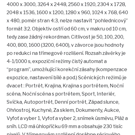
4000 x 3000, 3264 x 2448, 2560 x 1920, 2304 x 1728,
2048 x 1536, 1600 x 1200, 1280 x 960, 1024 x 768, 640
x 480, poměr stran 4:3, nelze nastavit “pohlednicový”
formát 3:2. Objektiv ostří od 60 cm, v makru od 10 cm,
tedy zase žádný rekordman. Citlivost je 50, 100, 200,
400, 800, 1600 (3200, 6400), v závorce jsou hodnoty
po redukci na třímegové rozlišení. Rozsah závěrky je
4-1/1000 s, expoziční režimy čistý automat a
“program”, umožňující korekční zásahy (kompenzace
expozice, nastavení bílé a pod.) Scénických režimů je
dvacet : Portrét, Krajina, Krajina s portrétem, Noční
scéna, Noční scéna s portrétem, Sport, Interiér,
Svíčka, Autoportrét, Denní portrét, Západ slunce,
Ohňostroj, Kuchyně, Za sklem, Dokumenty, Aukce,
Vyfoť a vyber 1, Vyfoť a vyber 2, snímek úsměvu, Pláž a
sníh. LCD má úhlopříčku 69 mm a obsahuje 230 tisíc
pixelů. V třímegovém rozlišení dosáhne sériového