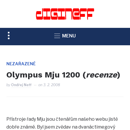
TOGGLE
MENU
SIDEBAR
&
NAVIGATION
NEZAŘAZENÉ
Olympus Mju 1200 (
recenze
)
by
Ondřej Neff
on
3. 2. 2008
Přístroje řady Mju jsou čtenářům našeho webu jistě
dobře známé. Byl jsem zvědav na dvanáctimegový