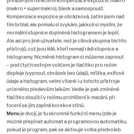
přiřazenými funkcemi kompenzace expozice, makro
(makro + supermakro), blesk a samospoušť.
Kompenzace expozice je obrázková, zatím jsem nad
tím brblal, ale pomalu si zvykám, jakkoli si myslím, že
normální stupnice doplněná histogramem je lepší.
Ale asi pro jiné uživatele, než je cílová skupina těchto
přístrojů, což jsou lidé, kteří nemají rádi stupnice a
histogramy. Nicméně histogram si můžeme zapnout
– pod čtyčřcestným voličem je tlačítko pro režim
displeje (vypnout, obrázek bez údajů, mřížka, exifové
údaje a histogram, velmi vítané i u tohoto přístroje
určeného především laikům. Vedle je pak zmíněné
tlačítko sloužící v režimu prohlížení k mazání, při
focení se jím zapíná korekce stínů.
Menu
je dvojí, je tu skromné funkční menu (zde je
možné přepínat automat a programovou automatiku,
pokud je program, pak se aktivuje volba předvoleb