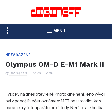
TOGGLE
MENU
SIDEBAR
&
NAVIGATION
NEZAŘAZENÉ
Olympus OM-D E-M1 Mark II
by
Ondřej Neff
on
20. 9. 2016
Fyzicky na dnes otevřené Photokině není, jeho vývoj
byl v pondělí večer oznámen: MFT bezzrcadlovka s
parametry fotoaparátu profi třídy. Není to ale hudba