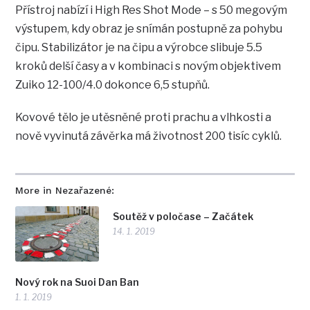
Přístroj nabízí i High Res Shot Mode – s 50 megovým
výstupem, kdy obraz je snímán postupně za pohybu
čipu. Stabilizátor je na čipu a výrobce slibuje 5.5
kroků delší časy a v kombinaci s novým objektivem
Zuiko 12-100/4.0 dokonce 6,5 stupňů.
Kovové tělo je utěsněné proti prachu a vlhkosti a
nově vyvinutá závěrka má životnost 200 tisíc cyklů.
More in Nezařazené:
Soutěž v poločase – Začátek
14. 1. 2019
Nový rok na Suoi Dan Ban
1. 1. 2019