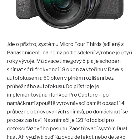
Jde o přístroj systému Micro Four Thirds (sdílený s
Panasonicem), na němž podle sdělení výrobce je čtyři
roky vývoje. Má dvacetimegový čip a je schopen
snímat sérii frekvencí 18 oken za vteřinu v RAW s
autofokusem a 60 oken v plném rozlišení bez
průběžného autofokusu. Do přístroje je
implementována i funkce Pro Capture – po
namáčknutí spouště vyrovnávací paměť obsadí 14
průběžně obnovovaných snímků, po domáčknutí se
proces zastaví. Na snímači je 121 fotodiod pro
detekci fázového posunu. Zaostřovací systém Dual
Fast AF využívá buď fázovou detekci, nebo detekci