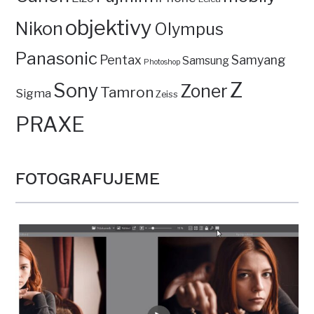
objektivy
Nikon
Olympus
Panasonic
Pentax
Samyang
Samsung
Photoshop
Z
Sony
Zoner
Tamron
Sigma
Zeiss
PRAXE
FOTOGRAFUJEME