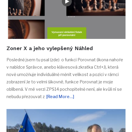
Zoner X a jeho vylepšený Náhled
Posledně jsem tu psal (zde) o funkci Porovnat (ikona nahoře
v nabídce Správce, anebo klávesová zkratka Ctrl+J), která
nově umožňuje individuálně měnit velikost a pozici v rámci
zobrazení Je to velmi šikovné, funkce Porovnat je moje
oblíbená. V mé verzi ZPS14 pochopitelně není, ale kvůli ní se
nebudu přezouvat z
[Read More…]