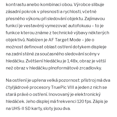
kontrastu anebo kombinaci obou. Výrobce slibuje
zásadní pokrok v přesnosti a rychlosti, včetně
přesného výkonu při sledování objektu. Zajímavou
funkcí je vestavěný vymezovač autofokusu – to je
funkce kterou známe z technické výbavy některých
objektivů. Nabízen je AF Target Mode – jde o
možnost definovat oblast ostření dotykem displeje
na zadní stěně za současného sledování scény v
hledáčku. Zvětšení hledáčku je 1,48x, obraz je větší
než obraz v hledáčku plnoformátové zrcadlovky.
Na ostření je upřena velká pozornost: přístroj má dva
čtyřjádrové procesory TruePic VIII a jeden z nich se
stará právě o ostření. Inovovaný je elektronický
hledáček. Jeho displej má frekvenci 120 fps. Zápis je
na UHS-II SD karty, sloty jsou dva.