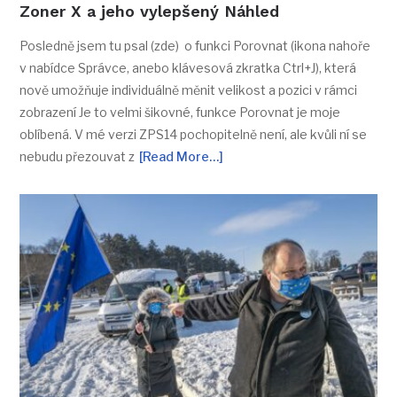
Zoner X a jeho vylepšený Náhled
Posledně jsem tu psal (zde) o funkci Porovnat (ikona nahoře
v nabídce Správce, anebo klávesová zkratka Ctrl+J), která
nově umožňuje individuálně měnit velikost a pozici v rámci
zobrazení Je to velmi šikovné, funkce Porovnat je moje
oblíbená. V mé verzi ZPS14 pochopitelně není, ale kvůli ní se
nebudu přezouvat z
[Read More…]