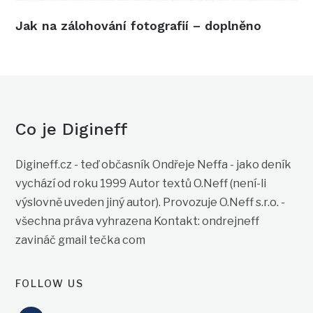
Jak na zálohování fotografií – doplněno
Co je Digineff
Digineff.cz - teď občasník Ondřeje Neffa - jako deník
vychází od roku 1999 Autor textů O.Neff (není-li
výslovně uveden jiný autor). Provozuje O.Neff s.r.o. -
všechna práva vyhrazena Kontakt: ondrejneff
zavináč gmail tečka com
FOLLOW US