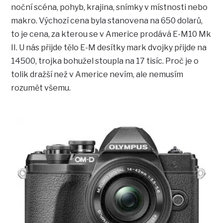
noční scéna, pohyb, krajina, snímky v místnosti nebo
makro. Výchozí cena byla stanovena na 650 dolarů,
to je cena, za kterou se v Americe prodává E-M10 Mk
II. U nás přijde tělo E-M desítky mark dvojky přijde na
14500, trojka bohužel stoupla na 17 tisíc. Proč je o
tolik dražší než v Americe nevím, ale nemusím
rozumět všemu.