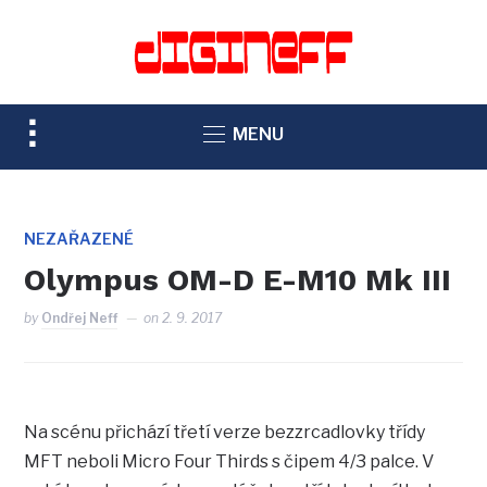
TOGGLE
MENU
SIDEBAR
&
NAVIGATION
NEZAŘAZENÉ
Olympus OM-D E-M10 Mk III
by
Ondřej Neff
on
2. 9. 2017
Na scénu přichází třetí verze bezzrcadlovky třídy
MFT neboli Micro Four Thirds s čipem 4/3 palce. V