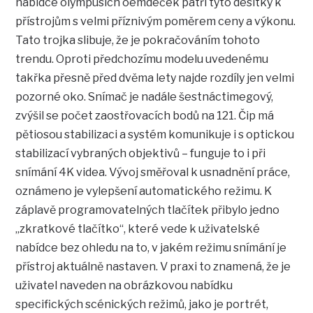
nabídce olympusích oemdéček patří tyto desítky k
přístrojům s velmi příznivým poměrem ceny a výkonu.
Tato trojka slibuje, že je pokračováním tohoto
trendu. Oproti předchozímu modelu uvedenému
takřka přesně před dvěma lety najde rozdíly jen velmi
pozorné oko. Snímač je nadále šestnáctimegový,
zvýšil se počet zaostřovacích bodů na 121. Čip má
pětiosou stabilizaci a systém komunikuje i s optickou
stabilizací vybraných objektivů – funguje to i při
snímání 4K videa. Vývoj směřoval k usnadnění práce,
oznámeno je vylepšení automatického režimu. K
záplavě programovatelných tlačítek přibylo jedno
„zkratkové tlačítko“, které vede k uživatelské
nabídce bez ohledu na to, v jakém režimu snímání je
přístroj aktuálně nastaven. V praxi to znamená, že je
uživatel naveden na obrázkovou nabídku
specifických scénických režimů, jako je portrét,