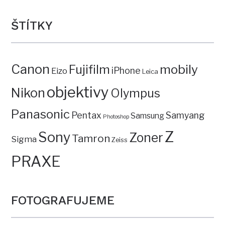
ŠTÍTKY
Canon
mobily
Fujifilm
iPhone
Eizo
Leica
objektivy
Nikon
Olympus
Panasonic
Pentax
Samyang
Samsung
Photoshop
Z
Sony
Zoner
Tamron
Sigma
Zeiss
PRAXE
FOTOGRAFUJEME