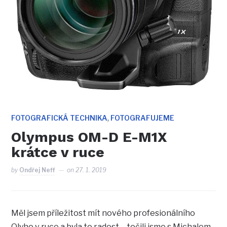
,
FOTOGRAFICKÁ TECHNIKA
FOTOGRAFUJEME
Olympus OM-D E-M1X
krátce v ruce
by
Ondřej Neff
on
27. 1. 2019
Měl jsem příležitost mít nového profesionálního
Olyho v ruce a byla to radost – točili jsme s Michalem