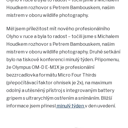
Houdkem rozhovor s Petrem Bambouskem, našim
mistrem v oboru wildlife photography.
Měl jsem příležitost mít nového profesionálního
Olyho v ruce a byla to radost – točili jsme s Michalem
Houdkem rozhovor s Petrem Bambouskem, našim
mistrem v oboru wildlife photography. Druhé setkání
bylo na tiskové konferenci minulý týden. Připomenu,
že Olympus OM-D E-M1X je profesionální
bezzrcadlovka formátu Micro Four Thirds
(přepočítávací faktor ohnisek je 2x), na maximum
odolný a utěsněný přístroj s integrovaným battery
gripem s ultrarychlým ostřením a snímáním. Bližší
informace jsem přinesl
minulý týden
v den uvedení.