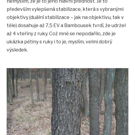
nemyslím, že je to jeho hlavní přednost. Je to
především vylepšená stabilizace, která s vybranými
objektivy (duální stabilizace – jak na objektivu, tak v
těle) dosahuje až 7,5 EV a Bambousek tvrdí, že udržel
až 4 vteřiny z ruky. Což mně se nepodařilo, zde je
ukázka pětiny s ruky i to je, myslím, velmi dobrý
výsledek.