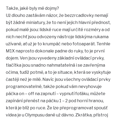
Takže, jaké byly mé dojmy?
Už dlouho zastávám názor, že bezzrcadlovky nemají
být žádné miniatury, že to není jejich hlavní přednost,
pokud malé jsou: lidské ruce mají určité rozměry a od
nich nechť jsou odvozeny nástroje lidskýma rukama
užívané, ať už je to krumpáč nebo fotoaparát. Tenhle
M1X naprosto dokonale padne do ruky, to je první
dojem. Ven jsou vyvedeny základní ovládací prvky,
tlačítka jsou snadno nahmatatelná i se zavřenýma
očima, tudíž potmě, a to je situace, která se vyskytuje
častěji než je milé. Navíc jsou všechny ovládací prvky
programovatelné, takže pokud vám nevyhovuje
páčka on – off na zapnutí – vypnutí foťáku, můžete
zapínání přenést na páčku 1 – 2 pod horní hranou,
která je blíž po ruce. Že lze přeprogramovat spoušť
videa je u Olympusu dané už dávno. Zkrátka, přístroj