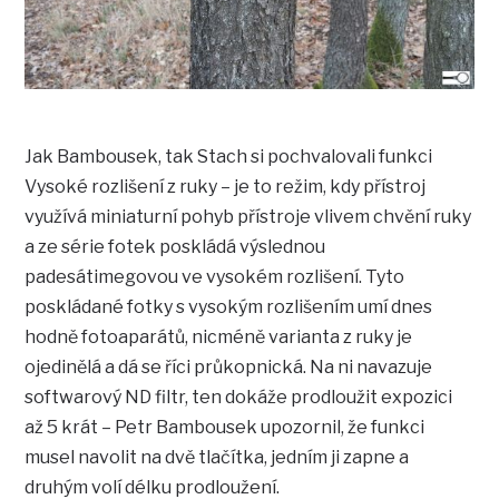
Jak Bambousek, tak Stach si pochvalovali funkci
Vysoké rozlišení z ruky – je to režim, kdy přístroj
využívá miniaturní pohyb přístroje vlivem chvění ruky
a ze série fotek poskládá výslednou
padesátimegovou ve vysokém rozlišení. Tyto
poskládané fotky s vysokým rozlišením umí dnes
hodně fotoaparátů, nicméně varianta z ruky je
ojedinělá a dá se říci průkopnická. Na ni navazuje
softwarový ND filtr, ten dokáže prodloužit expozici
až 5 krát – Petr Bambousek upozornil, že funkci
musel navolit na dvě tlačítka, jedním ji zapne a
druhým volí délku prodloužení.