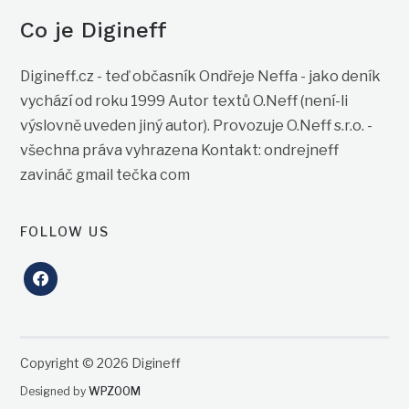
Co je Digineff
Digineff.cz - teď občasník Ondřeje Neffa - jako deník
vychází od roku 1999 Autor textů O.Neff (není-li
výslovně uveden jiný autor). Provozuje O.Neff s.r.o. -
všechna práva vyhrazena Kontakt: ondrejneff
zavináč gmail tečka com
FOLLOW US
facebook
Copyright © 2026 Digineff
Designed by
WPZOOM