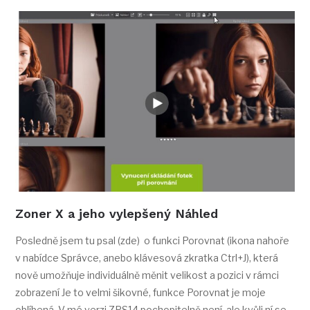
Zoner X a jeho vylepšený Náhled
Posledně jsem tu psal (zde) o funkci Porovnat (ikona nahoře
v nabídce Správce, anebo klávesová zkratka Ctrl+J), která
nově umožňuje individuálně měnit velikost a pozici v rámci
zobrazení Je to velmi šikovné, funkce Porovnat je moje
oblíbená. V mé verzi ZPS14 pochopitelně není, ale kvůli ní se