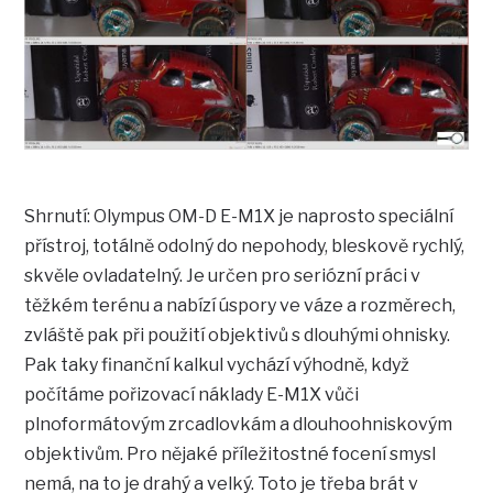
Shrnutí: Olympus OM-D E-M1X je naprosto speciální
přístroj, totálně odolný do nepohody, bleskově rychlý,
skvěle ovladatelný. Je určen pro seriózní práci v
těžkém terénu a nabízí úspory ve váze a rozměrech,
zvláště pak při použití objektivů s dlouhými ohnisky.
Pak taky finanční kalkul vychází výhodně, když
počítáme pořizovací náklady E-M1X vůči
plnoformátovým zrcadlovkám a dlouhoohniskovým
objektivům. Pro nějaké příležitostné focení smysl
nemá, na to je drahý a velký. Toto je třeba brát v