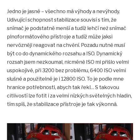
Jedno je jasné – všechno má výhody a nevýhody.
Udivující schopnost stabilizace souvisí s tím, že
snímač je podstatně menší a tudíž lehčí než snímač
plnoformátového přístroje a tudíž může jaksi
nervózněji reagovat na chvění. Pozadu nutně musí
být co do dynamického rozsahu a ISO. Dynamický
rozsah jsem nezkoumal, nicméně ISO mi přišlo velmi
uspokojivé, při 3200 bez problému, 6400 ISO velmi
slušné a použitelné je i 12800 ISO. To je podle mne
hranice potřebnosti, abych tak řekl… S takovou
citlivostí lze fotit i za velmi nízkých světelných hladin,
tím spíš, že stabilizace přístroje je tak výkonná.