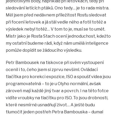
jednotlivými body, například při letovkách, tedy při
sledování letících ptáků. Ono tedy… je to rada mistra.
Měl jsem před nedávnem příležitost Rosťu sledovat
při focení letovek a já stál vedle něho a fotil totéž a
výsledek nebyl totéž… V tom to je, musí se to umět.
Mistr jako je Rosťa Stach ocení jednoduchost, kdežto
my ostatní budeme rádi, když nám umělá inteligence
pomůže dopídit se žádoucího výsledku.
Petr Bambousek na tiskovce při svém vystoupení
ocenil i to, čeho jsem si zprvu nevšiml. Ovládací
tlačítka pro korekci expozice, ISO a spoušť videa jsou
programovatelná – to je u Olyho normální, avšak
zároveň mají každé jiný tvar a povrch. I na této fotce
vidíte vroubky na tlačítku pro ISO. To jsou drobnosti,
které nesmírně usnadňují život… A ještě budu
tlumočit jeden postřeh Petra Bambouska – dumal