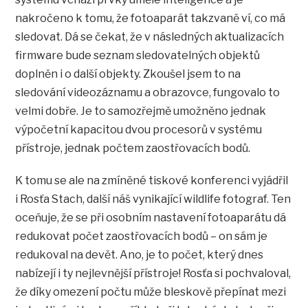
nakročeno k tomu, že fotoaparát takzvaně ví, co má
sledovat. Dá se čekat, že v následných aktualizacích
firmware bude seznam sledovatelných objektů
doplněn i o další objekty. Zkoušel jsem to na
sledování videozáznamu a obrazovce, fungovalo to
velmi dobře. Je to samozřejmě umožněno jednak
výpočetní kapacitou dvou procesorů v systému
přístroje, jednak počtem zaostřovacích bodů.
K tomu se ale na zmíněné tiskové konferenci vyjádřil
i Rosťa Stach, další náš vynikající wildlife fotograf. Ten
oceňuje, že se při osobním nastavení fotoaparátu dá
redukovat počet zaostřovacích bodů – on sám je
redukoval na devět. Ano, je to počet, který dnes
nabízejí i ty nejlevnější přístroje! Rosťa si pochvaloval,
že díky omezení počtu může bleskově přepínat mezi