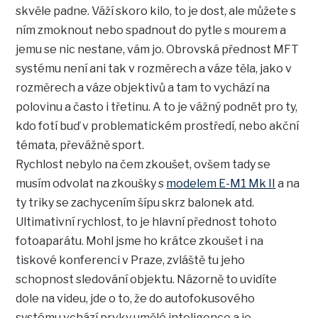
skvěle padne. Váží skoro kilo, to je dost, ale můžete s
ním zmoknout nebo spadnout do pytle s mourem a
jemu se nic nestane, vám jo. Obrovská přednost MFT
systému není ani tak v rozměrech a váze těla, jako v
rozměrech a váze objektivů a tam to vychází na
polovinu a často i třetinu. A to je vážný podnět pro ty,
kdo fotí buď v problematickém prostředí, nebo akční
témata, převážně sport.
Rychlost nebylo na čem zkoušet, ovšem tady se
musím odvolat na zkoušky s
modelem E-M1 Mk II
a na
ty triky se zachycením šípu skrz balonek atd.
Ultimativní rychlost, to je hlavní přednost tohoto
fotoaparátu. Mohl jsme ho krátce zkoušet i na
tiskové konferenci v Praze, zvláště tu jeho
schopnost sledování objektu. Názorně to uvidíte
dole na videu, jde o to, že do autofokusového
systému vchází prvky umělé inteligence a je