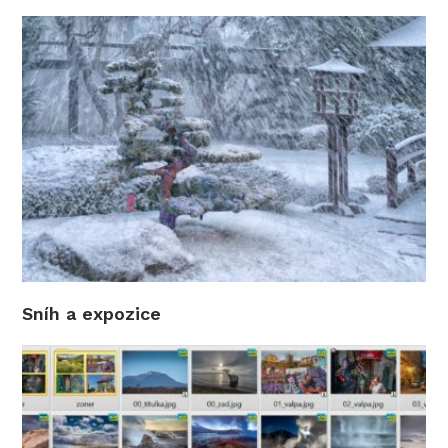
Sníh a expozice