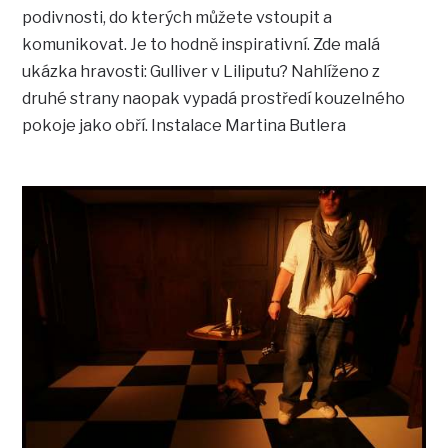
podivnosti, do kterých můžete vstoupit a
komunikovat. Je to hodně inspirativní. Zde malá
ukázka hravosti: Gulliver v Liliputu? Nahlíženo z
druhé strany naopak vypadá prostředí kouzelného
pokoje jako obří. Instalace Martina Butlera