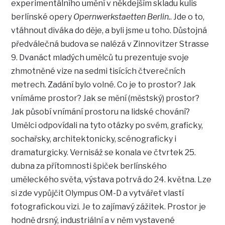
experimentálního umění v někdejším skladu kulis
berlínské opery
Opernwerkstaetten Berlin.
. Jde o to,
vtáhnout diváka do děje, a byli jsme u toho. Důstojná
předválečná budova se nalézá v Zinnovitzer Strasse
9. Dvanáct mladých umělců tu prezentuje svoje
zhmotněné vize na sedmi tisících čtverečních
metrech. Zadání bylo volné. Co je to prostor? Jak
vnímáme prostor? Jak se mění (městský) prostor?
Jak působí vnímání prostoru na lidské chování?
Umělci odpovídali na tyto otázky po svém, graficky,
sochařsky, architektonicky, scénograficky i
dramaturgicky. Vernisáž se konala ve čtvrtek 25.
dubna za přítomnosti špiček berlínského
uměleckého světa, výstava potrvá do 24. května. Lze
si zde vypůjčit Olympus OM-D a vytvářet vlastí
fotografickou vizi. Je to zajímavý zážitek. Prostor je
hodně drsný, industriální a v něm vystavené