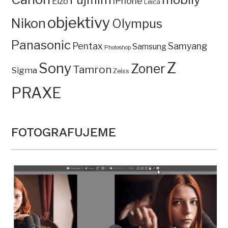
iPhone
Eizo
Leica
objektivy
Nikon
Olympus
Panasonic
Pentax
Samyang
Samsung
Photoshop
Z
Sony
Zoner
Tamron
Sigma
Zeiss
PRAXE
FOTOGRAFUJEME