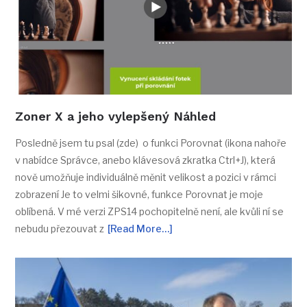
Zoner X a jeho vylepšený Náhled
Posledně jsem tu psal (zde) o funkci Porovnat (ikona nahoře
v nabídce Správce, anebo klávesová zkratka Ctrl+J), která
nově umožňuje individuálně měnit velikost a pozici v rámci
zobrazení Je to velmi šikovné, funkce Porovnat je moje
oblíbená. V mé verzi ZPS14 pochopitelně není, ale kvůli ní se
nebudu přezouvat z
[Read More…]