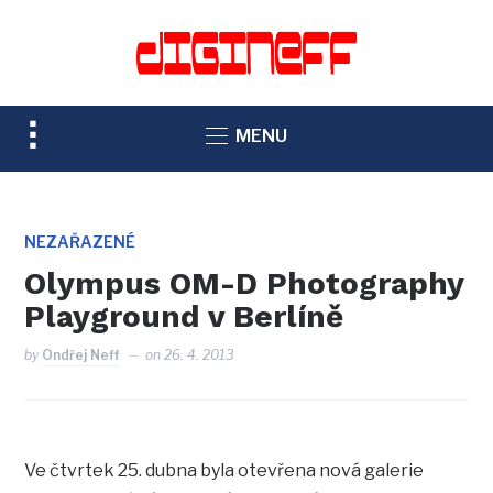
TOGGLE
MENU
SIDEBAR
&
NAVIGATION
NEZAŘAZENÉ
Olympus OM-D Photography
Playground v Berlíně
by
Ondřej Neff
on
26. 4. 2013
Ve čtvrtek 25. dubna byla otevřena nová galerie