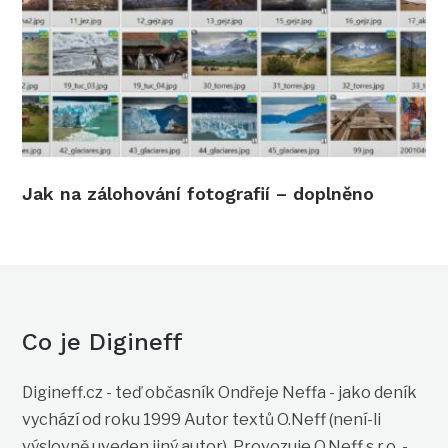
Jak na zálohování fotografií – doplněno
Co je Digineff
Digineff.cz - teď občasník Ondřeje Neffa - jako deník
vychází od roku 1999 Autor textů O.Neff (není-li
výslovně uveden jiný autor). Provozuje O.Neff s.r.o. -