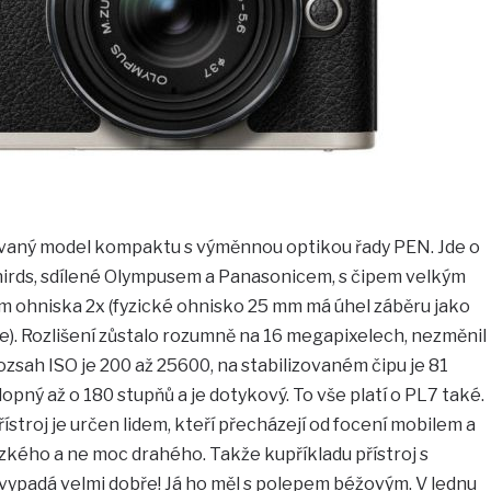
ovaný model kompaktu s výměnnou optikou řady PEN. Jde o
Thirds, sdílené Olympusem a Panasonicem, s čipem velkým
em ohniska 2x (fyzické ohnisko 25 mm má úhel záběru jako
e). Rozlišení zůstalo rozumně na 16 megapixelech, nezměnil
ozsah ISO je 200 až 25600, na stabilizovaném čipu je 81
lopný až o 180 stupňů a je dotykový. To vše platí o PL7 také.
ístroj je určen lidem, kteří přecházejí od focení mobilem a
zkého a ne moc drahého. Takže kupříkladu přístroj s
padá velmi dobře! Já ho měl s polepem béžovým. V lednu