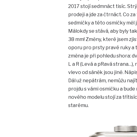
2017 stojí sedmnáct tisíc. St
prodeji a jde za čtrnáct. Co za
sedmičky a této osmičky měl js
Málokdy se stává, aby byly ta
38 mm! Změny, které jsem zjist
oporu pro prsty pravé ruky a 
změna je při pohledu shora: 
L a R (Levá a pRavá strana…),
vlevo od sáněk jsou jiné. Nápi
Dál už nepátrám, nemůžu nají
projdu s vámi osmičku a bude 
nového modelu stojí za třítisí
starému.