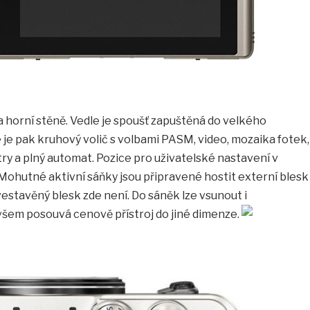
na horní stěně. Vedle je spoušť zapuštěná do velkého
e je pak kruhový volič s volbami PASM, video, mozaika fotek,
try a plný automat. Pozice pro uživatelské nastavení v
 Mohutné aktivní sáňky jsou připravené hostit externí blesk
vestavěný blesk zde není. Do sáněk lze vsunout i
všem posouvá cenově přístroj do jiné dimenze.