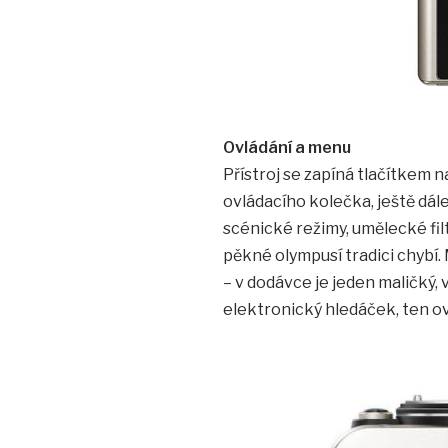
Ovládání a menu
Přístroj se zapíná tlačítkem 
ovládacího kolečka, ještě dál
scénické režimy, umělecké fil
pěkné olympusí tradici chybí.
– v dodávce je jeden maličký, 
elektronický hledáček, ten o