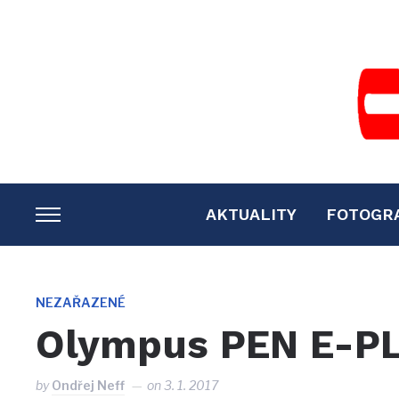
AKTUALITY
FOTOGR
TOGGLE
SIDEBAR
&
NAVIGATION
NEZAŘAZENÉ
Olympus PEN E-P
by
Ondřej Neff
on
3. 1. 2017