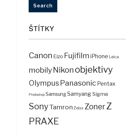
ŠTÍTKY
Canon
Fujifilm
iPhone
Eizo
Leica
objektivy
mobily
Nikon
Panasonic
Olympus
Pentax
Samyang
Sigma
Samsung
Photoshop
Z
Sony
Zoner
Tamron
Zeiss
PRAXE