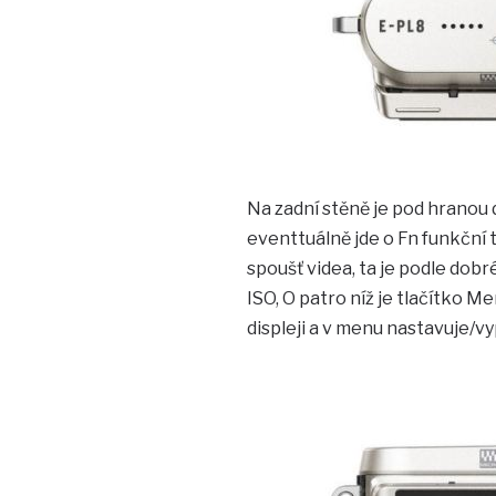
Na zadní stěně je pod hranou d
eventtuálně jde o Fn funkční 
spoušť videa, ta je podle dob
ISO, O patro níž je tlačítko M
displeji a v menu nastavuje/v