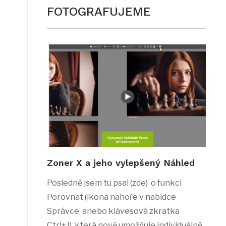
FOTOGRAFUJEME
Zoner X a jeho vylepšený Náhled
Posledně jsem tu psal (zde) o funkci
Porovnat (ikona nahoře v nabídce
Správce, anebo klávesová zkratka
Ctrl+J), která nově umožňuje individuálně