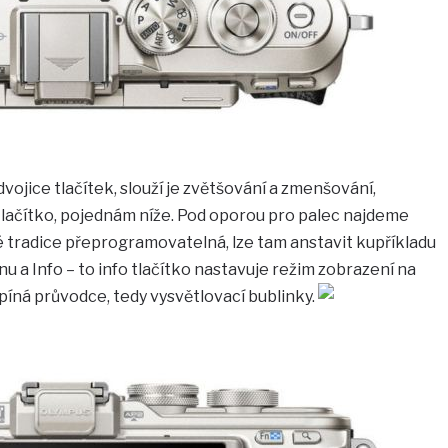
vojice tlačítek, slouží je zvětšování a zmenšování,
tlačítko, pojednám níže. Pod oporou pro palec najdeme
ré tradice přeprogramovatelná, lze tam anstavit kupříkladu
enu a Info – to info tlačítko nastavuje režim zobrazení na
ypíná průvodce, tedy vysvětlovací bublinky.