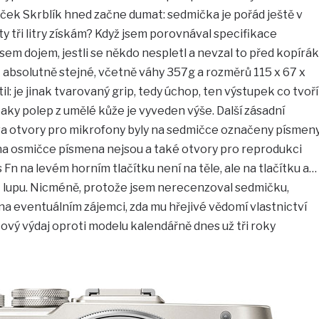
rýček Skrblík hned začne dumat: sedmička je pořád ještě v
 ty tři litry získám? Když jsem porovnával specifikace
em dojem, jestli se někdo nespletl a nevzal to před kopírák
k absolutně stejné, včetně váhy 357g a rozměrů 115 x 67 x
il: je jinak tvarovaný grip, tedy úchop, ten výstupek co tvoří
taky polep z umělé kůže je vyveden výše. Další zásadní
dva otvory pro mikrofony byly na sedmičce označeny písmen
 na osmičce písmena nejsou a také otvory pro reprodukci
s Fn na levém horním tlačítku není na těle, ale na tlačítku a…
t lupu. Nicméně, protože jsem nerecenzoval sedmičku,
na eventuálním zájemci, zda mu hřejivé vědomí vlastnictví
cový výdaj oproti modelu kalendářně dnes už tři roky