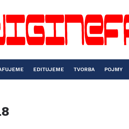
AFUJEME
EDITUJEME
TVORBA
POJMY
L8