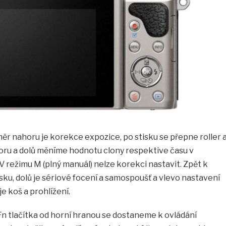
měr nahoru je korekce expozice, po stisku se přepne roller 
ru a dolů měníme hodnotu clony respektive času v
V režimu M (plný manuál) nelze korekci nastavit. Zpět k
esku, dolů je sériové focení a samospoušť a vlevo nastavení
je koš a prohlížení.
 Fn tlačítka od horní hranou se dostaneme k ovládání