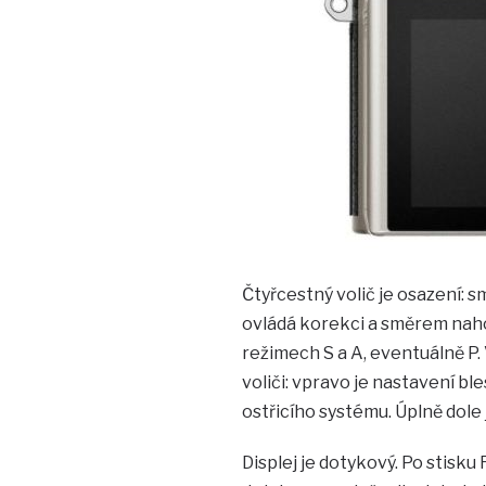
Čtyřcestný volič je osazení: s
ovládá korekci a směrem naho
režimech S a A, eventuálně P. 
voliči: vpravo je nastavení bl
ostřicího systému. Úplně dole 
Displej je dotykový. Po stisku