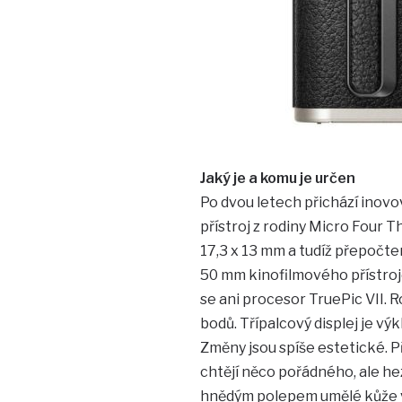
Jaký je a komu je určen
Po dvou letech přichází inov
přístroj z rodiny Micro Four 
17,3 x 13 mm a tudíž přepočt
50 mm kinofilmového přístroj
se ani procesor TruePic VII. R
bodů. Třípalcový displej je výk
Změny jsou spíše estetické. Př
chtějí něco pořádného, ale he
hnědým polepem umělé kůže vy