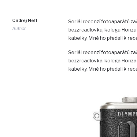
Ondřej Neff
Seriál recenzí fotoaparátů 
Author
bezzrcadlovka, kolega Honza 
kabelky. Mně ho předali k rece
Seriál recenzí fotoaparátů 
bezzrcadlovka, kolega Honza 
kabelky. Mně ho předali k rece