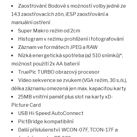
Zaostřování: Bodové s možností volby jedné ze
143 zaostřovacích zón, iESP zaostřování a
manuální ostření
Super Makro režim od 2cm
Histogram v režimu prohlížení i fotografování
Záznam ve formátech JPEG a RAW
Nízká energetická spotřeba (až 510 snímků)*,
možnost použití 2x AA baterií
TruePic TURBO obrazový procesor
Video sekvence se zvukem (VGA režim, 30 s./s.),
délka záznamu omezená jen max. kapacitou karty
25MB vnitřní paměť plus slot na karty xD-
Picture Card
USB Hi-Speed AutoConnect
PictBridge kompatibilní
Další příslušenství: WCON-07F, TCON-17F a