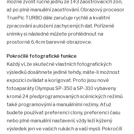
možné zvolit ručně jednu ze 143 zaostřovacích zón,
až po plně manuální zaostřování. Obrazový procesor
TruePic TURBO dále zaručuje rychlé a kvalitní
zpracování a uložení zachycených dat. Pořízené
snímky si následně můžete prohlédnout na
prostorné 6,4cm barevné obrazovce.
Pokročilé fotografické funkce
Každý ví, že skutečně vlastních fotografických
výsledků dosáhnete jedině tehdy, máte-li možnost
expozici ovládat a korigovat. Proto jsou nové
fotoaparáty Olympus SP-350 a SP-310 vybaveny
kromě 24 předprogramovaných scénických režimů
také programovými a manuálními režimy. Ať už
budete používat preferenci clony, preferenci času
nebo plně manuální nastavení, vždy leží kýžený
výsledek jen ve vašich rukách a vaší mysli. Pokročilí