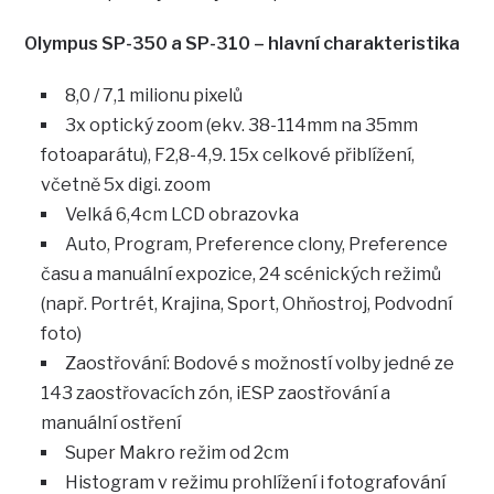
Olympus SP-350 a SP-310 – hlavní charakteristika
8,0 / 7,1 milionu pixelů
3x optický zoom (ekv. 38-114mm na 35mm
fotoaparátu), F2,8-4,9. 15x celkové přiblížení,
včetně 5x digi. zoom
Velká 6,4cm LCD obrazovka
Auto, Program, Preference clony, Preference
času a manuální expozice, 24 scénických režimů
(např. Portrét, Krajina, Sport, Ohňostroj, Podvodní
foto)
Zaostřování: Bodové s možností volby jedné ze
143 zaostřovacích zón, iESP zaostřování a
manuální ostření
Super Makro režim od 2cm
Histogram v režimu prohlížení i fotografování