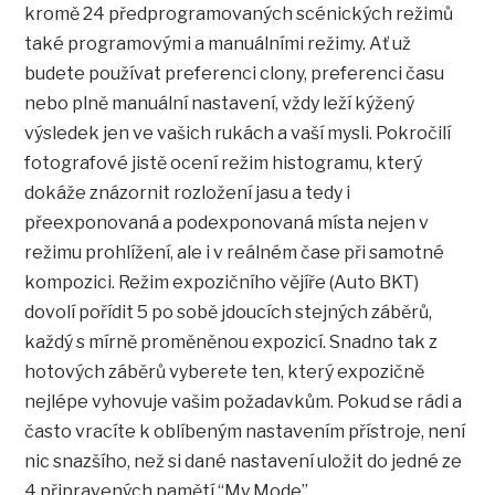
kromě 24 předprogramovaných scénických režimů
také programovými a manuálními režimy. Ať už
budete používat preferenci clony, preferenci času
nebo plně manuální nastavení, vždy leží kýžený
výsledek jen ve vašich rukách a vaší mysli. Pokročilí
fotografové jistě ocení režim histogramu, který
dokáže znázornit rozložení jasu a tedy i
přeexponovaná a podexponovaná místa nejen v
režimu prohlížení, ale i v reálném čase při samotné
kompozici. Režim expozičního vějíře (Auto BKT)
dovolí pořídit 5 po sobě jdoucích stejných záběrů,
každý s mírně proměněnou expozicí. Snadno tak z
hotových záběrů vyberete ten, který expozičně
nejlépe vyhovuje vašim požadavkům. Pokud se rádi a
často vracíte k oblíbeným nastavením přístroje, není
nic snazšího, než si dané nastavení uložit do jedné ze
4 připravených pamětí “My Mode”.