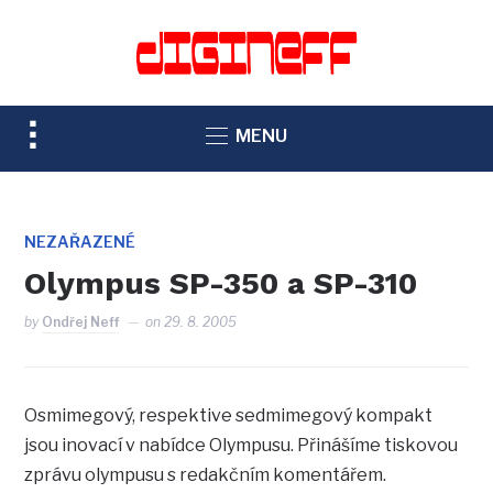
TOGGLE
MENU
SIDEBAR
&
NAVIGATION
NEZAŘAZENÉ
Olympus SP-350 a SP-310
by
Ondřej Neff
on
29. 8. 2005
Osmimegový, respektive sedmimegový kompakt
jsou inovací v nabídce Olympusu. Přinášíme tiskovou
zprávu olympusu s redakčním komentářem.