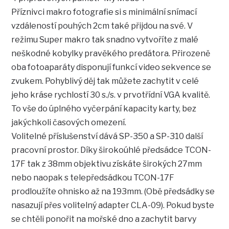
Příznivci makro fotografie si s minimální snímací
vzdáleností pouhých 2cm také přijdou na své. V
režimu Super makro tak snadno vytvoříte z malé
neškodné kobylky pravěkého predátora. Přirozeně
oba fotoaparáty disponují funkcí video sekvence se
zvukem. Pohyblivý děj tak můžete zachytit v celé
jeho kráse rychlostí 30 s./s. v prvotřídní VGA kvalitě.
To vše do úplného vyčerpání kapacity karty, bez
jakýchkoli časových omezení.
Volitelné příslušenství dává SP-350 a SP-310 další
pracovní prostor. Díky širokoúhlé předsádce TCON-
17F tak z 38mm objektivu získáte širokých 27mm
nebo naopak s telepředsádkou TCON-17F
prodloužíte ohnisko až na 193mm. (Obě předsádky se
nasazují přes volitelný adapter CLA-09). Pokud byste
se chtěli ponořit na mořské dno a zachytit barvy