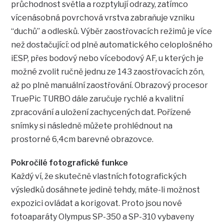
průchodnost světla a rozptylují odrazy, zatímco
vícenásobná povrchová vrstva zabraňuje vzniku
“duchů” a odlesků. Výběr zaostřovacích režimů je více
než dostačující: od plně automatického celoplošného
iESP, přes bodový nebo vícebodový AF, u kterých je
možné zvolit ručně jednu ze 143 zaostřovacích zón,
až po plně manuální zaostřování. Obrazový procesor
TruePic TURBO dále zaručuje rychlé a kvalitní
zpracování a uložení zachycených dat. Pořízené
snímky si následně můžete prohlédnout na
prostorné 6,4cm barevné obrazovce.
Pokročilé fotografické funkce
Každý ví, že skutečně vlastních fotografických
výsledků dosáhnete jedině tehdy, máte-li možnost
expozici ovládat a korigovat. Proto jsou nové
fotoaparáty Olympus SP-350 a SP-310 vybaveny