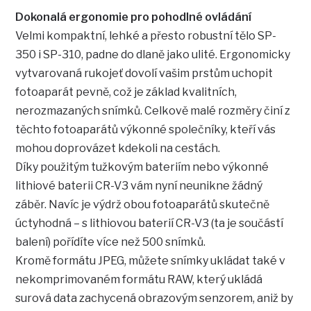
Dokonalá ergonomie pro pohodlné ovládání
Velmi kompaktní, lehké a přesto robustní tělo SP-
350 i SP-310, padne do dlaně jako ulité. Ergonomicky
vytvarovaná rukojeť dovolí vašim prstům uchopit
fotoaparát pevně, což je základ kvalitních,
nerozmazaných snímků. Celkově malé rozměry činí z
těchto fotoaparátů výkonné společníky, kteří vás
mohou doprovázet kdekoli na cestách.
Díky použitým tužkovým bateriím nebo výkonné
lithiové baterii CR-V3 vám nyní neunikne žádný
záběr. Navíc je výdrž obou fotoaparátů skutečně
úctyhodná – s lithiovou baterií CR-V3 (ta je součástí
balení) pořídíte více než 500 snímků.
Kromě formátu JPEG, můžete snímky ukládat také v
nekomprimovaném formátu RAW, který ukládá
surová data zachycená obrazovým senzorem, aniž by