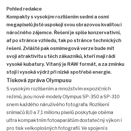
Pohled redakce
Kompakty s vysokým rozlišením sedmi a osmi
megapixelů jistě uspokojí svou obrazovou kvalitou i
náročného zájemce. Řešení je spíše konzervativní,
ať po stránce vzhledu, tak po stránce technických
řešení. Zvláště pak osmimegová verze bude mít
svoji atraktivitu u těch zákazníků, kteří mají rádi
vysoké kubatury. Vítaný je RAW formát, a za zmínku
stojí i vysoká výdrž při nízké spotřebě energie.
Tisková zpráva Olympusu
S vysokým rozlišením a množstvím expozičních
režimů, jsou nové modely Olympus SP-350 a SP-310
snem každého náruživého fotografa. Rozlišení
snímačů 8,0 a 7,1 milionu pixelů poskytuje oběma
ultra kompaktním fotoaparátům dostatečný výkon i
pro tisk velkoplošných fotografií. Ve spojení s