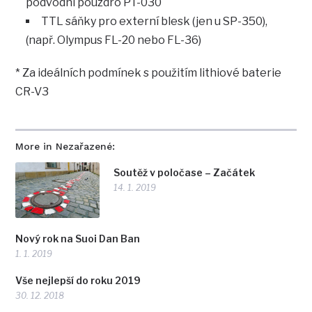
podvodní pouzdro PT-030
TTL sáňky pro externí blesk (jen u SP-350),
(např. Olympus FL-20 nebo FL-36)
* Za ideálních podmínek s použitím lithiové baterie
CR-V3
More in Nezařazené:
Soutěž v poločase – Začátek
14. 1. 2019
Nový rok na Suoi Dan Ban
1. 1. 2019
Vše nejlepší do roku 2019
30. 12. 2018