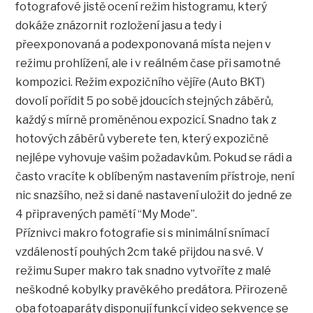
fotografové jistě ocení režim histogramu, který
dokáže znázornit rozložení jasu a tedy i
přeexponovaná a podexponovaná místa nejen v
režimu prohlížení, ale i v reálném čase při samotné
kompozici. Režim expozičního vějíře (Auto BKT)
dovolí pořídit 5 po sobě jdoucích stejných záběrů,
každý s mírně proměněnou expozicí. Snadno tak z
hotových záběrů vyberete ten, který expozičně
nejlépe vyhovuje vašim požadavkům. Pokud se rádi a
často vracíte k oblíbeným nastavením přístroje, není
nic snazšího, než si dané nastavení uložit do jedné ze
4 připravených pamětí “My Mode”.
Příznivci makro fotografie si s minimální snímací
vzdáleností pouhých 2cm také přijdou na své. V
režimu Super makro tak snadno vytvoříte z malé
neškodné kobylky pravěkého predátora. Přirozeně
oba fotoaparáty disponují funkcí video sekvence se