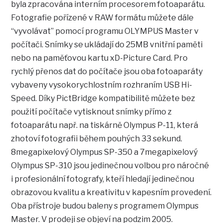
byla zpracována interním procesorem fotoaparátu.
Fotografie pořízené v RAW formátu můžete dále
“vyvolávat” pomocí programu OLYMPUS Master v
počítači. Snímky se ukládají do 25MB vnitřní paměti
nebo na paměťovou kartu xD-Picture Card. Pro
rychlý přenos dat do počítače jsou oba fotoaparáty
vybaveny vysokorychlostním rozhraním USB Hi-
Speed. Díky PictBridge kompatibilitě můžete bez
použití počítače vytisknout snímky přímo z
fotoaparátu např. na tiskárně Olympus P-11, která
zhotoví fotografii během pouhých 33 sekund.
8megapixelový Olympus SP-350 a 7megapixelový
Olympus SP-310 jsou jedinečnou volbou pro náročné
i profesionální fotografy, kteří hledají jedinečnou
obrazovou kvalitu a kreativitu v kapesním provedení.
Oba přístroje budou baleny s programem Olympus
Master. V prodeji se objeví na podzim 2005.