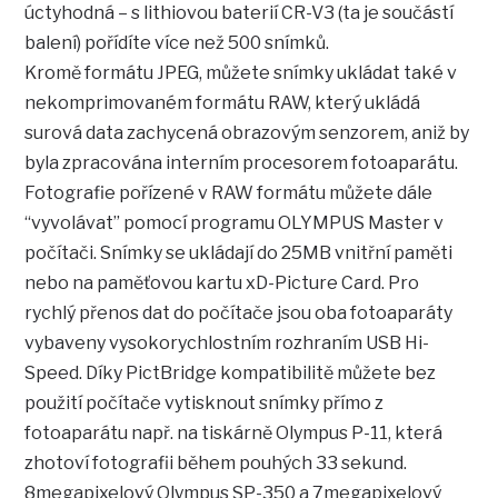
úctyhodná – s lithiovou baterií CR-V3 (ta je součástí
balení) pořídíte více než 500 snímků.
Kromě formátu JPEG, můžete snímky ukládat také v
nekomprimovaném formátu RAW, který ukládá
surová data zachycená obrazovým senzorem, aniž by
byla zpracována interním procesorem fotoaparátu.
Fotografie pořízené v RAW formátu můžete dále
“vyvolávat” pomocí programu OLYMPUS Master v
počítači. Snímky se ukládají do 25MB vnitřní paměti
nebo na paměťovou kartu xD-Picture Card. Pro
rychlý přenos dat do počítače jsou oba fotoaparáty
vybaveny vysokorychlostním rozhraním USB Hi-
Speed. Díky PictBridge kompatibilitě můžete bez
použití počítače vytisknout snímky přímo z
fotoaparátu např. na tiskárně Olympus P-11, která
zhotoví fotografii během pouhých 33 sekund.
8megapixelový Olympus SP-350 a 7megapixelový