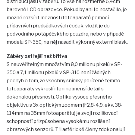
distribuci jasu v záběru. To vše na rozměrné 6,4cm
barevné LCD obrazovce. Pokud by ani to nestačilo, je
možné rozšířit možnosti fotoaparátů pomocí
přídavných předsádkových čoček, vložit je do
podvodního potápěčského pouzdra, nebo v případě
modelu SP-350, na něj nasadit výkonný externí blesk.
Záběry ostřejší než břitva
S neuvěřitelným množstvím 8,0 milionu pixelů v SP-
350 a 7,1 milionu pixelů v SP-310 není žádných
pochyb o tom, že všechny snímky pořízené těmito
fotoaparáty vykreslí i ten nejmenší detail s
dokonalou přesností. Optika vysoce přesného
objektivu s 3x optickým zoomem (F2,8-4,9, ekv. 38-
114mm na 35mm fotoaparátu) je svoji rozlišovací
schopností přizpůsobena vysokému rozlišení
obrazových senzorů. Tři asférické členy zdokonalují