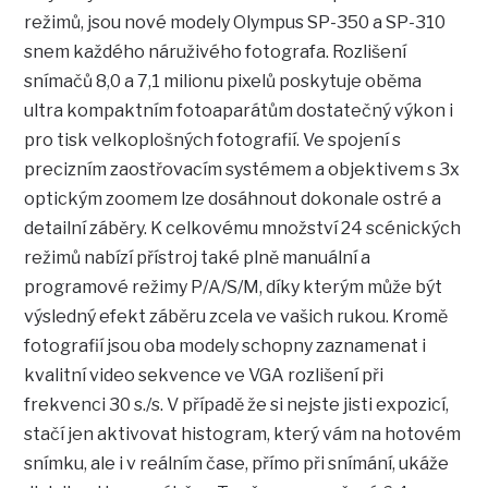
režimů, jsou nové modely Olympus SP-350 a SP-310
snem každého náruživého fotografa. Rozlišení
snímačů 8,0 a 7,1 milionu pixelů poskytuje oběma
ultra kompaktním fotoaparátům dostatečný výkon i
pro tisk velkoplošných fotografií. Ve spojení s
precizním zaostřovacím systémem a objektivem s 3x
optickým zoomem lze dosáhnout dokonale ostré a
detailní záběry. K celkovému množství 24 scénických
režimů nabízí přístroj také plně manuální a
programové režimy P/A/S/M, díky kterým může být
výsledný efekt záběru zcela ve vašich rukou. Kromě
fotografií jsou oba modely schopny zaznamenat i
kvalitní video sekvence ve VGA rozlišení při
frekvenci 30 s./s. V případě že si nejste jisti expozicí,
stačí jen aktivovat histogram, který vám na hotovém
snímku, ale i v reálním čase, přímo při snímání, ukáže