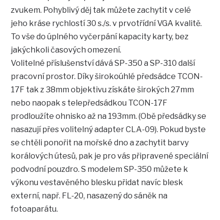
zvukem. Pohyblivý děj tak můžete zachytit v celé
jeho kráse rychlostí 30 s./s. v prvotřídní VGA kvalitě.
To vše do úplného vyčerpání kapacity karty, bez
jakýchkoli časových omezení.
Volitelné příslušenství dává SP-350 a SP-310 další
pracovní prostor. Díky širokoúhlé předsádce TCON-
17F tak z 38mm objektivu získáte širokých 27mm
nebo naopak s telepředsádkou TCON-17F
prodloužíte ohnisko až na 193mm. (Obě předsádky se
nasazují přes volitelný adapter CLA-09). Pokud byste
se chtěli ponořit na mořské dno a zachytit barvy
korálových útesů, pak je pro vás připravené speciální
podvodní pouzdro. S modelem SP-350 můžete k
výkonu vestavěného blesku přidat navíc blesk
externí, např. FL-20, nasazený do sáněk na
fotoaparátu.