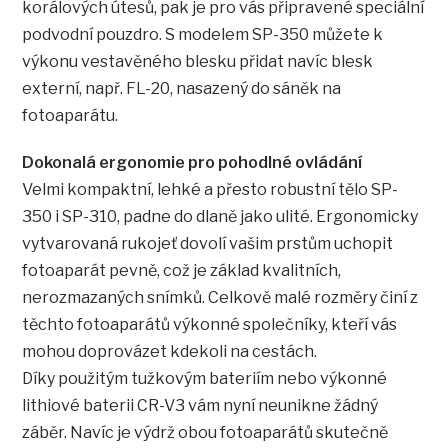
korálových útesů, pak je pro vás připravené speciální
podvodní pouzdro. S modelem SP-350 můžete k
výkonu vestavěného blesku přidat navíc blesk
externí, např. FL-20, nasazený do sáněk na
fotoaparátu.
Dokonalá ergonomie pro pohodlné ovládání
Velmi kompaktní, lehké a přesto robustní tělo SP-
350 i SP-310, padne do dlaně jako ulité. Ergonomicky
vytvarovaná rukojeť dovolí vašim prstům uchopit
fotoaparát pevně, což je základ kvalitních,
nerozmazaných snímků. Celkově malé rozměry činí z
těchto fotoaparátů výkonné společníky, kteří vás
mohou doprovázet kdekoli na cestách.
Díky použitým tužkovým bateriím nebo výkonné
lithiové baterii CR-V3 vám nyní neunikne žádný
záběr. Navíc je výdrž obou fotoaparátů skutečně