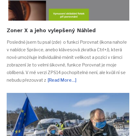
Zoner X a jeho vylepšený Náhled
Posledně jsem tu psal (zde) o funkci Porovnat (ikona nahoře
v nabídce Správce, anebo klávesová zkratka Ctrl+J), která
nově umožňuje individuálně měnit velikost a pozici v rámci
zobrazení Je to velmi šikovné, funkce Porovnat je moje
oblíbená. V mé verzi ZPS14 pochopitelně není, ale kvůli ní se
nebudu přezouvat z
[Read More…]