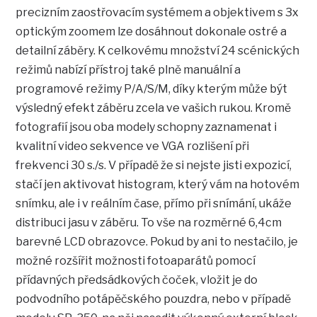
precizním zaostřovacím systémem a objektivem s 3x
optickým zoomem lze dosáhnout dokonale ostré a
detailní záběry. K celkovému množství 24 scénických
režimů nabízí přístroj také plně manuální a
programové režimy P/A/S/M, díky kterým může být
výsledný efekt záběru zcela ve vašich rukou. Kromě
fotografií jsou oba modely schopny zaznamenat i
kvalitní video sekvence ve VGA rozlišení při
frekvenci 30 s./s. V případě že si nejste jisti expozicí,
stačí jen aktivovat histogram, který vám na hotovém
snímku, ale i v reálním čase, přímo při snímání, ukáže
distribuci jasu v záběru. To vše na rozměrné 6,4cm
barevné LCD obrazovce. Pokud by ani to nestačilo, je
možné rozšířit možnosti fotoaparátů pomocí
přídavných předsádkových čoček, vložit je do
podvodního potápěčského pouzdra, nebo v případě