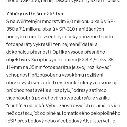
modelu SP-350, na něj nasadit výkonný externí blesk.
Záběry ostřejší než břitva
S neuvěřitelným množstvím 8,0 milionu pixelů v SP-
350 a 7,1 milionu pixelů v SP-310 není žádných
pochyb o tom, že všechny snímky pořízené těmito
fotoaparáty vykreslí i ten nejmenší detail s
dokonalou přesností. Optika vysoce přesného
objektivu s 3x optickým zoomem (F2,8-4,9, ekv. 38-
114mm na 35mm fotoaparátu) je svoji rozlišovací
schopností přizpůsobena vysokému rozlišení
obrazových senzorů. Tři asférické členy zdokonalují
průchodnost světla a rozptylují odrazy, zatímco
vícenásobná povrchová vrstva zabraňuje vzniku
“duchů” a odlesků. Výběr zaostřovacích režimů je více
než dostačující: od plně automatického celoplošného
iESP, přes bodový nebo vícebodový AF, u kterých je