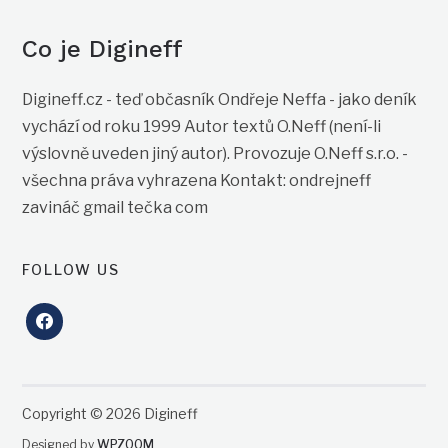
Co je Digineff
Digineff.cz - teď občasník Ondřeje Neffa - jako deník
vychází od roku 1999 Autor textů O.Neff (není-li
výslovně uveden jiný autor). Provozuje O.Neff s.r.o. -
všechna práva vyhrazena Kontakt: ondrejneff
zavináč gmail tečka com
FOLLOW US
facebook
Copyright © 2026 Digineff
Designed by
WPZOOM