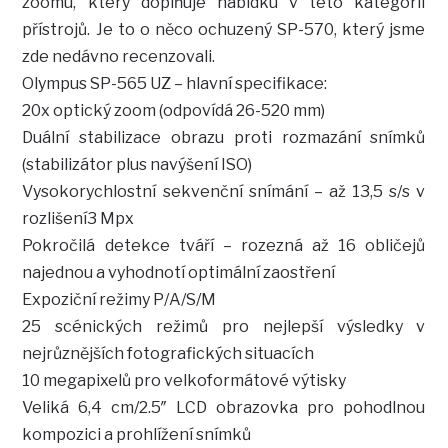
zoomu, který doplňuje nabídku v této kategorii
přístrojů. Je to o něco ochuzený SP-570, který jsme
zde nedávno recenzovali.
Olympus SP-565 UZ – hlavní specifikace:
20x optický zoom (odpovídá 26-520 mm)
Duální stabilizace obrazu proti rozmazání snímků
(stabilizátor plus navýšení ISO)
Vysokorychlostní sekvenční snímání – až 13,5 s/s v
rozlišení3 Mpx
Pokročilá detekce tváří – rozezná až 16 obličejů
najednou a vyhodnotí optimální zaostření
Expoziční režimy P/A/S/M
25 scénických režimů pro nejlepší výsledky v
nejrůznějších fotografických situacích
10 megapixelů pro velkoformátové výtisky
Veliká 6,4 cm/2.5″ LCD obrazovka pro pohodlnou
kompozici a prohlížení snímků