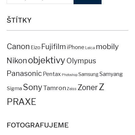
ŠTÍTKY
Canon
mobily
Fujifilm
iPhone
Eizo
Leica
objektivy
Nikon
Olympus
Panasonic
Pentax
Samyang
Samsung
Photoshop
Z
Sony
Zoner
Tamron
Sigma
Zeiss
PRAXE
FOTOGRAFUJEME