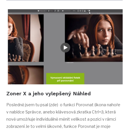
Zoner X a jeho vylepšený Náhled
Posledně jsem tu psal (zde) o funkci Porovnat (ikona nahoře
v nabídce Správce, anebo klávesová zkratka Ctrl+J), která
nově umožňuje individuálně měnit velikost a pozici v rámci
zobrazení Je to velmi šikovné, funkce Porovnat je moje