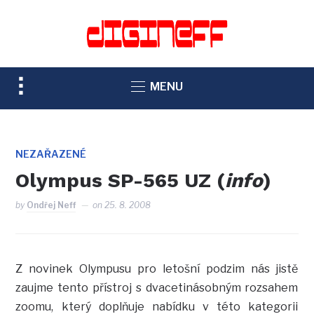
TOGGLE
MENU
SIDEBAR
&
NAVIGATION
NEZAŘAZENÉ
Olympus SP-565 UZ (
info
)
by
Ondřej Neff
on
25. 8. 2008
Z novinek Olympusu pro letošní podzim nás jistě
zaujme tento přístroj s dvacetinásobným rozsahem
zoomu, který doplňuje nabídku v této kategorii