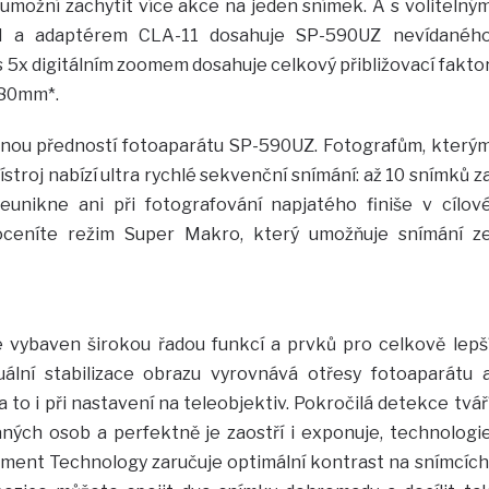
umožní zachytit více akce na jeden snímek. A s volitelný
 a adaptérem CLA-11 dosahuje SP-590UZ nevídanéh
 s 5x digitálním zoomem dosahuje celkový přibližovací fakto
380mm*.
nou předností fotoaparátu SP-590UZ. Fotografům, který
řístroj nabízí ultra rychlé sekvenční snímání: až 10 snímků z
unikne ani při fotografování napjatého finiše v cílov
oceníte režim Super Makro, který umožňuje snímání z
 vybaven širokou řadou funkcí a prvků pro celkově lepš
uální stabilizace obrazu vyrovnává otřesy fotoaparátu 
 to i při nastavení na teleobjektiv. Pokročilá detekce tvář
ných osob a perfektně je zaostří i exponuje, technologi
ment Technology zaručuje optimální kontrast na snímcích