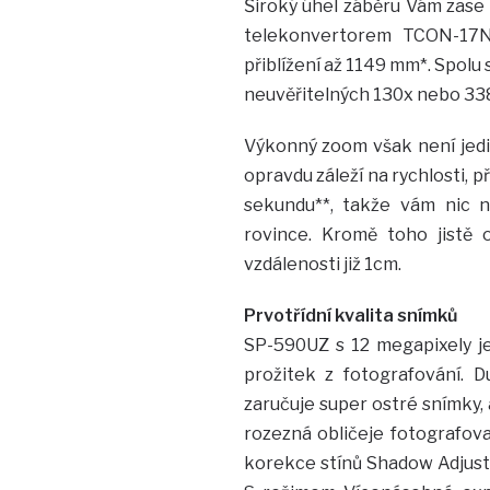
Široký úhel záběru Vám zase 
telekonvertorem TCON-17N
přiblížení až 1149 mm*. Spolu
neuvěřitelných 130x nebo 3
Výkonný zoom však není jedi
opravdu záleží na rychlosti, p
sekundu**, takže vám nic ne
rovince. Kromě toho jistě 
vzdálenosti již 1cm.
Prvotřídní kvalita snímků
SP-590UZ s 12 megapixely je
prožitek z fotografování. D
zaručuje super ostré snímky, a
rozezná obličeje fotografova
korekce stínů Shadow Adjust