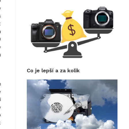
o
é
s
t
a
D
e
u
Co je lepší a za kolik
m
é
i
e
o
.