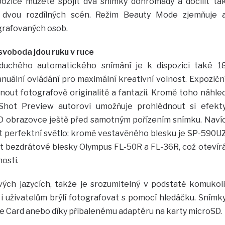
zice můžete spojit dva snímky dohromady a docílit ta
í dvou rozdílných scén. Režim Beauty Mode zjemňuje 
ografovaných osob.
svoboda jdou ruku v ruce
uchého automatického snímání je k dispozici také 1
nuální ovládání pro maximální kreativní volnost. Expozičn
out fotografově originalitě a fantazii. Kromě toho náhle
Shot Preview autorovi umožňuje prohlédnout si efekt
CD obrazovce ještě před samotným pořízením snímku. Naví
kat perfektní světlo: kromě vestavěného blesku je SP-590U
t bezdrátové blesky Olympus FL-50R a FL-36R, což otevír
osti.
ých jazycích, takže je srozumitelný v podstatě komukoli
i uživatelům brýlí fotografovat s pomocí hledáčku. Snímk
re Card anebo díky přibalenému adaptéru na karty microSD.