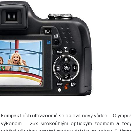
ě kompaktních ultrazoomů se objevil nový vůdce – Olympu
m výkonem – 26x širokoúhlým optickým zoomem a ted