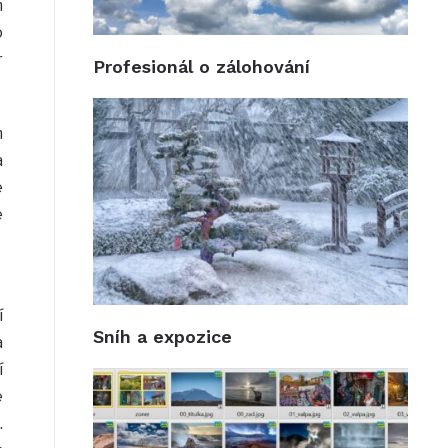
m
o
r
Profesionál o zálohování
m
a
é
e
í
Sníh a expozice
a
í
e
.