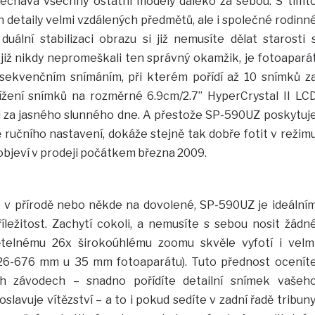
echává všechny ostatní modely daleko za sebou. S tímt
 detaily velmi vzdálených předmětů, ale i společné rodinn
duální stabilizaci obrazu si již nemusíte dělat starosti 
iž nikdy nepromeškali ten správný okamžik, je fotoapará
sekvenčním snímáním, při kterém pořídí až 10 snímků z
žení snímků na rozměrné 6.9cm/2.7” HyperCrystal II LC
i za jasného slunného dne. A přestože SP-590UZ poskytuj
ručního nastavení, dokáže stejně tak dobře fotit v režim
bjeví v prodeji počátkem března 2009.
e v přírodě nebo někde na dovolené, SP-590UZ je ideální
ležitost. Zachytí cokoli, a nemusíte s sebou nosit žádn
telnému 26x širokoúhlému zoomu skvěle vyfotí i velm
 26-676 mm u 35 mm fotoaparátu). Tuto přednost ocenít
ch závodech – snadno pořídíte detailní snímek vašeh
lavuje vítězství – a to i pokud sedíte v zadní řadě tribuny