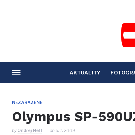
AKTUALITY
FOTOGR
TOGGLE
SIDEBAR
&
NAVIGATION
NEZAŘAZENÉ
Olympus SP-590U
by
Ondřej Neff
on
6. 1. 2009