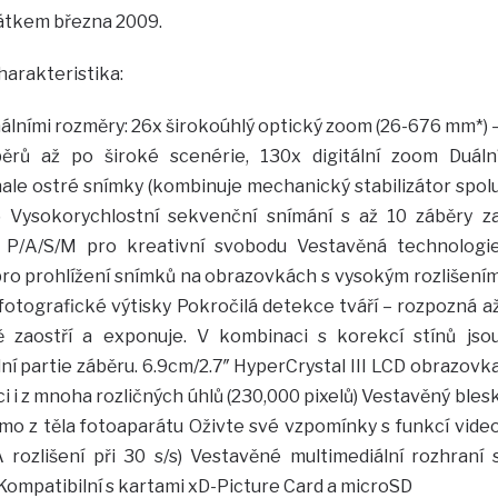
átkem března 2009.
harakteristika:
álními rozměry: 26x širokoúhlý optický zoom (26-676 mm*) 
ěrů až po široké scenérie, 130x digitální zoom Duáln
nale ostré snímky (kombinuje mechanický stabilizátor spol
zu) Vysokorychlostní sekvenční snímání s až 10 záběry z
 P/A/S/M pro kreativní svobodu Vestavěná technologi
ro prohlížení snímků na obrazovkách s vysokým rozlišení
otografické výtisky Pokročilá detekce tváří – rozpozná a
ě zaostří a exponuje. V kombinaci s korekcí stínů jso
í partie záběru. 6.9cm/2.7″ HyperCrystal III LCD obrazovk
i i z mnoha rozličných úhlů (230,000 pixelů) Vestavěný bles
ímo z těla fotoaparátu Oživte své vzpomínky s funkcí vide
ozlišení při 30 s/s) Vestavěné multimediální rozhraní 
ompatibilní s kartami xD-Picture Card a microSD