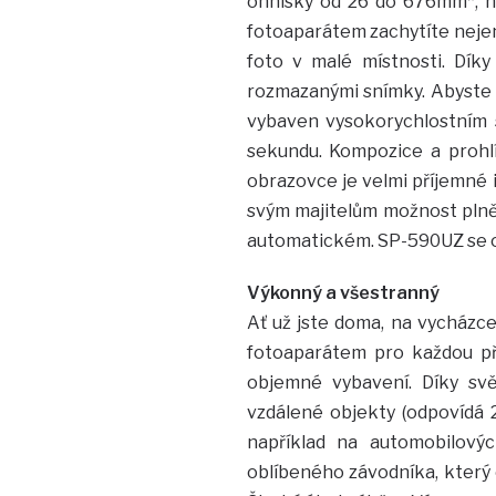
ohnisky od 26 do 676mm*, n
fotoaparátem zachytíte nejen
foto v malé místnosti. Díky 
rozmazanými snímky. Abyste j
vybaven vysokorychlostním 
sekundu. Kompozice a prohlí
obrazovce je velmi příjemné 
svým majitelům možnost plně 
automatickém. SP-590UZ se o
Výkonný a všestranný
Ať už jste doma, na vycházc
fotoaparátem pro každou pří
objemné vybavení. Díky svě
vzdálené objekty (odpovídá
například na automobilový
oblíbeného závodníka, který os