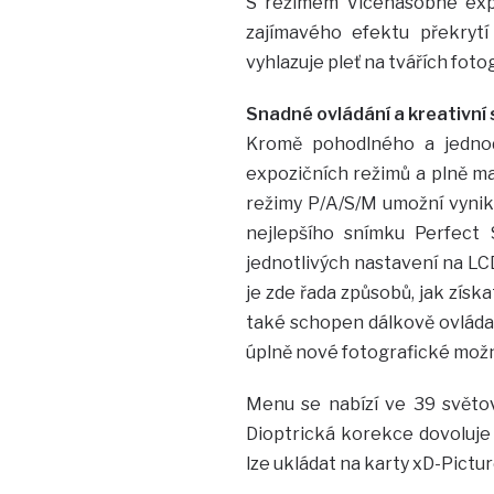
S režimem Vícenásobné expo
zajímavého efektu překryt
vyhlazuje pleť na tvářích fot
Snadné ovládání a kreativní 
Kromě pohodlného a jednod
expozičních režimů a plně ma
režimy P/A/S/M umožní vynikn
nejlepšího snímku Perfect 
jednotlivých nastavení na L
je zde řada způsobů, jak zís
také schopen dálkově ovláda
úplně nové fotografické možn
Menu se nabízí ve 39 světov
Dioptrická korekce dovoluje 
lze ukládat na karty xD-Pictu