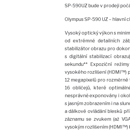
SP-590UZ bude v prodeji poč
Olympus SP-590 UZ – hlavní c
Vysoký optický výkon s minim
od extrémně detailních záb
stabilizátor obrazu pro doko
s digitální stabilizací obra
sekundu** Expoziční režimy
vysokého rozlišení (HDMI™) p
12 megapixelů pro rozměrné f
16 obličejů, které optimáln
nesprávně exponovány i okoln
s jasným zobrazením i na slunc
a dálkové ovládání blesků př
záznamu se zvukem (až VGA r
vysokým rozlišením (HDMI™) K