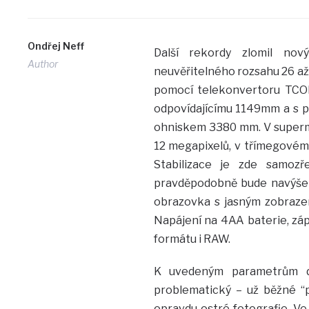
Ondřej Neff
Další rekordy zlomil nov
Author
neuvěřitelného rozsahu 26 až
pomocí telekonvertoru TCO
odpovídajícímu 1149mm a s 
ohniskem 3380 mm. V supermak
12 megapixelů, v třímegovém 
Stabilizace je zde samozřej
pravděpodobně bude navýšení
obrazovka s jasným zobrazení
Napájení na 4AA baterie, záp
formátu i RAW.
K uvedeným parametrům d
problematický – už běžné “pů
opravdu ostré fotografie. Ve 