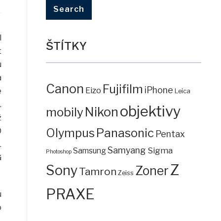
l
ŠTÍTKY
t
u
a
Canon
Fujifilm
iPhone
Eizo
e
Leica
.
objektivy
mobily
Nikon
ž
Panasonic
D
Olympus
Pentax
.
Samyang
Sigma
Samsung
Photoshop
G
Z
Sony
Zoner
Tamron
Zeiss
PRAXE
u
o
.