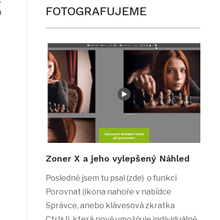
FOTOGRAFUJEME
D
Zoner X a jeho vylepšený Náhled
Posledně jsem tu psal (zde) o funkci
Porovnat (ikona nahoře v nabídce
Správce, anebo klávesová zkratka
Ctrl+J), která nově umožňuje individuálně