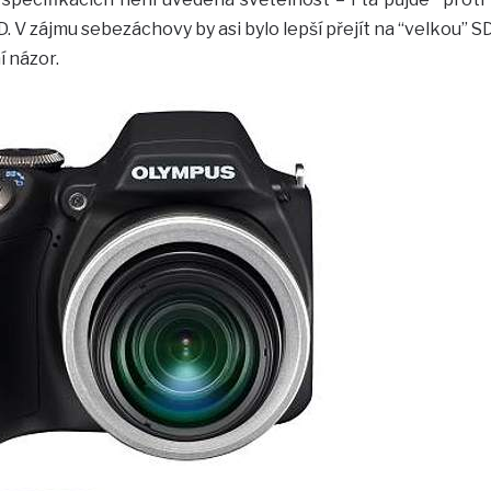
. V zájmu sebezáchovy by asi bylo lepší přejít na “velkou” S
í názor.