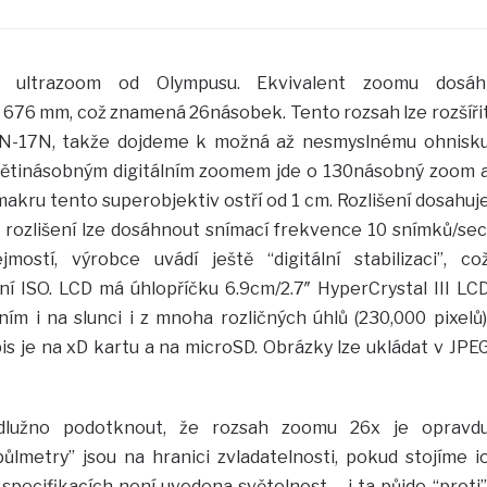
ý ultrazoom od Olympusu. Ekvivalent zoomu dosáh
 676 mm, což znamená 26násobek. Tento rozsah lze rozšíři
N-17N, takže dojdeme k možná až nesmyslnému ohnisk
pětinásobným digitálním zoomem jde o 130násobný zoom 
ru tento superobjektiv ostří od 1 cm. Rozlišení dosahuj
rozlišení lze dosáhnout snímací frekvence 10 snímků/sec
mostí, výrobce uvádí ještě “digitální stabilizaci”, co
 ISO. LCD má úhlopříčku 6.9cm/2.7″ HyperCrystal III LC
m i na slunci i z mnoha rozličných úhlů (230,000 pixelů)
is je na xD kartu a na microSD. Obrázky lze ukládat v JPE
lužno podotknout, že rozsah zoomu 26x je opravd
lmetry” jsou na hranici zvladatelnosti, pokud stojíme i
specifikacích není uvedena světelnost – i ta půjde “proti”