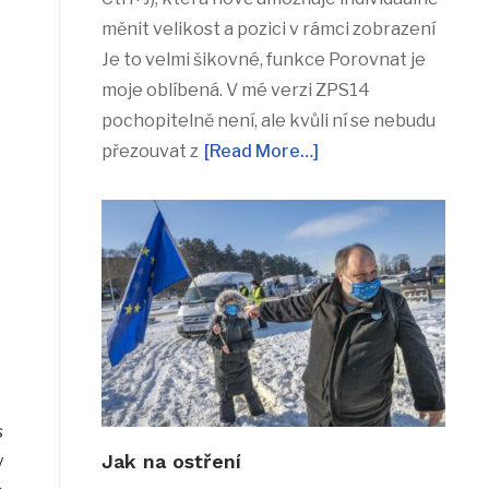
měnit velikost a pozici v rámci zobrazení
Je to velmi šikovné, funkce Porovnat je
moje oblíbená. V mé verzi ZPS14
pochopitelně není, ale kvůli ní se nebudu
přezouvat z
[Read More…]
s
Jak na ostření
y