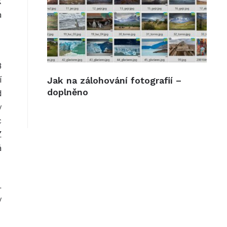
k
a
8
í
Jak na zálohování fotografií –
doplněno
d
y
c
Z
á
.
y